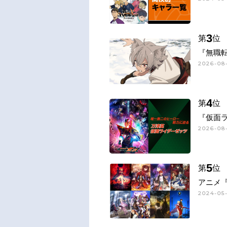
3
第
位
『無職
2026-08-
4
第
位
『仮面
2026-08-
5
第
位
アニメ『
2024-05