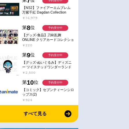
7
第
位
予約受付中
【NS2】ファイアーエムブレム
万紫千紅 Dagdan Collection
￥14,979
8
第
位
予約受付中
【グッズ-食品】刀剣乱舞
ONLINE クリアカードコレクショ
ンガム
￥220
9
第
位
予約受付中
【グッズ-ぬいぐるみ】ディズニ
ー ツイステッドワンダーランド
ミニミニぬいぐるみ(クラブ・ウ
￥2,500
ェアver.) イデア・シュラウド
10
第
位
予約受付中
【コミック】セブンティーンシロ
ップス(2)
￥924
すべて見る