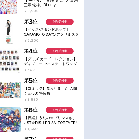
三章 蛇神』Blu-ray
￥9,900
3
第
位
予約受付中
【グッズ-スタンドポップ】
SAKAMOTO DAYS アクリルスタ
ンド～Sunny Afternoon～ 4.南雲
￥2,200
4
第
位
予約受付中
【グッズ-カードコレクション】
ディズニー ツイステッドワンダ
ーランド ランダムカードコレク
￥400
ション クラブ・ウェアver.
5
第
位
予約受付中
【コミック】魔入りました!入間
くん(50) 特装版
￥3,850
6
第
位
予約受付中
【音楽】うたの☆プリンスさまっ
♪ ST☆RISH PRISM FOREVER!
￥1,650