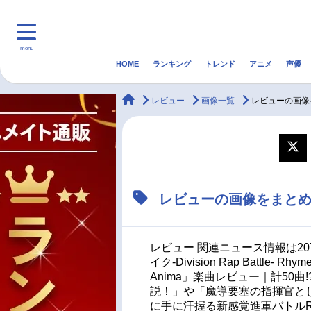
menu
HOME
ランキング
トレンド
アニメ
声優
HOME
ランキング
アニ
animateTimes
レビュー
画像一覧
レビューの画像
マンガ・ラノベ
ゲーム・アプリ
音楽
最新記事一覧
レビューの画像をまと
アニメ記事一覧
声優記事一覧
レビュー 関連ニュース情報は2
イク-Division Rap Battle- R
Anima」楽曲レビュー｜計50
説！」や「魔導要塞の指揮官と
に手に汗握る新感覚進軍バトルR