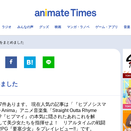
ラジオ
みんなの声
グッズ
映画
マンガ・ラノベ
ゲーム・アプリ
音楽
メ
声優
ラジオ
み
をまとめました
コスプレ
2.5次元
配信
アニメ映画一覧
今期アニメ曜日別一覧
めました
実写化映画一覧
春アニメ
男性声優/女性声優一覧
夏アニメ
07件あります。 現在人気の記事は「『ヒプノシスマ
hyme Anima』アニメ音楽集「Straight Outta Rhyme
FOLLOW US
曲!?『ヒプマイ』の本気に隠されたあれこれを解
して美少女たちを指揮せよ！ リアルタイムの戦闘
PG『要塞少女』をプレイレビュー!!」です。