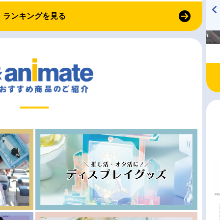
ランキングを見る
高橋美紀のおんぷの気持ち
TVアニメ『戦隊大失格』
♪ in アニメイトタイムズ
radio 大直会 2nd season