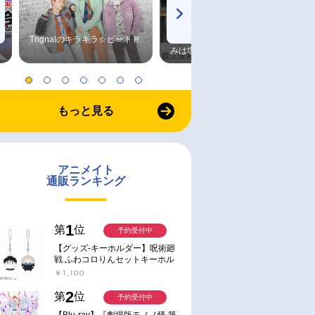
Trignalのキラキラ☆ビートＲ
森久保祥太郎×浪川大輔 つま
みは塩だけ
もっと見る
アニメイト
通販ランキング
1
第
位
予約受付中
【グッズ-キーホルダー】呪術廻
戦 ふわコロりんセットキーホル
ダー【アニメイト特典付】
￥1,100
2
第
位
予約受付中
【Blu-ray】『劇場版モノノ怪 第