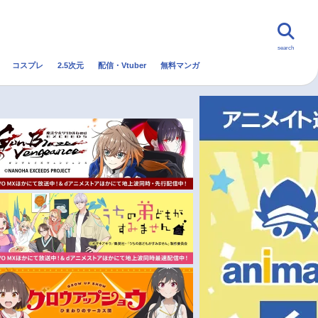
search
コスプレ
2.5次元
配信・Vtuber
無料マンガ
んなの声
グッズ
映画
・Vtuber
トレンド
無料マンガ
秋アニメ
冬アニメ