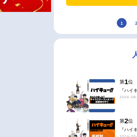
1
1
第
位
『ハイキ
2026-08-
2
第
位
『ハイキ
2024-03-