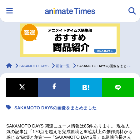
HOME
ランキング
アニメ
声優
ラジオ
みんなの声
グッズ
映画
animateTimes
SAKAMOTO DAYS
画像一覧
SAKAMOTO DAYSの画像をまとめました
マンガ・ラノベ
ゲーム・アプリ
音楽
コスプレ
SAKAMOTO DAYSの画像をまとめました
2.5次元
配信・Vtuber
トレンド
無料マンガ
最新記事一覧
SAKAMOTO DAYS 関連ニュース情報は85件あります。 現在人
気の記事は「170点を超える完成原稿と90点以上の創作資料から
感じる“破壊と創造”──「SAKAMOTO DAYS展」＆島﨑信長さん
アニメ記事一覧
声優記事一覧