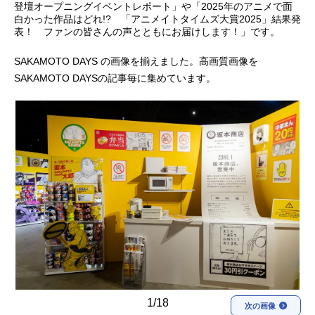
登壇オープニングイベントレポート」や「2025年のアニメで面
白かった作品はどれ!? 「アニメイトタイムズ大賞2025」結果発
アニメ映画一覧
実写化映画一覧
表！ ファンの皆さんの声とともにお届けします！」です。
今期アニメ曜日別一覧
SAKAMOTO DAYS の画像を揃えました。高画質画像を
SAKAMOTO DAYSの記事毎に集めています。
春アニメ
夏アニメ
秋アニメ
冬アニメ
男性声優/女性声優一覧
FOLLOW US
1/18
次の画像