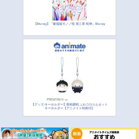
【Blu-ray】『劇場版モノノ怪 第三章 蛇神』Blu-ray
【グッズ-キーホルダー】呪術廻戦 ふわコロりんセット
キーホルダー【アニメイト特典付】