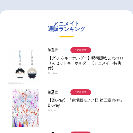
アニメイト
通販ランキング
1
第
位
予約受付中
【グッズ-キーホルダー】呪術廻戦 ふわコロ
りんセットキーホルダー【アニメイト特典
付】
￥1,100
2
第
位
予約受付中
【Blu-ray】『劇場版モノノ怪 第三章 蛇神』
Blu-ray
￥9,900