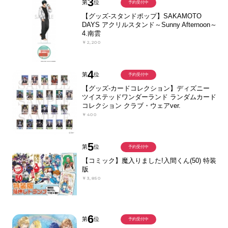
3
第
位
予約受付中
【グッズ-スタンドポップ】SAKAMOTO
DAYS アクリルスタンド～Sunny Afternoon～
4.南雲
￥2,200
4
第
位
予約受付中
【グッズ-カードコレクション】ディズニー
ツイステッドワンダーランド ランダムカード
コレクション クラブ・ウェアver.
￥400
5
第
位
予約受付中
【コミック】魔入りました!入間くん(50) 特装
版
￥3,850
6
第
位
予約受付中