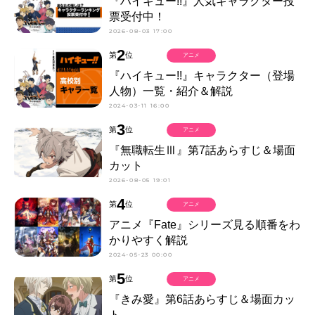
『ハイキュー!!』人気キャラクター投
票受付中！
2026-08-03 17:00
2
第
位
アニメ
『ハイキュー!!』キャラクター（登場
人物）一覧・紹介＆解説
2024-03-11 16:00
3
第
位
アニメ
『無職転生Ⅲ』第7話あらすじ＆場面
カット
2026-08-05 19:01
4
第
位
アニメ
アニメ『Fate』シリーズ見る順番をわ
かりやすく解説
2024-05-23 00:00
5
第
位
アニメ
『きみ愛』第6話あらすじ＆場面カッ
ト