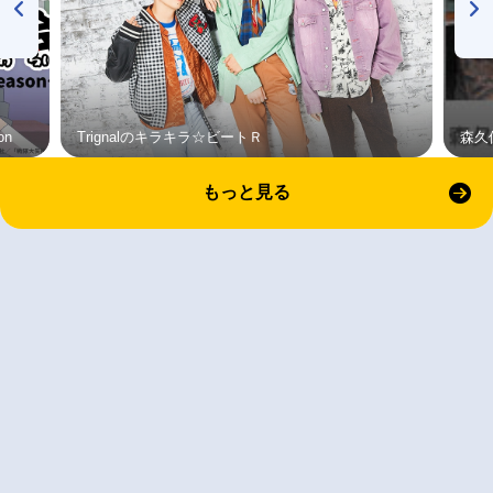
on
Trignalのキラキラ☆ビートＲ
森久
もっと見る