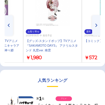
お取り寄せ
通常
2026年09月 中 発売予定
2026/08/04 発売
プ】TVアニメ
【グッズ-スタンドポップ】TVアニメ
【コミック】SAK
S』 ミニキャラア
『SAKAMOTO DAYS』 アクリルスタ
r. 神々廻
ンド 丸窓ver. 南雲
￥1,980
￥572
人気ランキング
1
第
位
アニメ