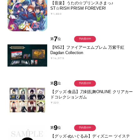
【音楽】うたの☆プリンスさまっ♪
ST☆RISH PRISM FOREVER!
￥1,650
7
第
位
予約受付中
【NS2】ファイアーエムブレム 万紫千紅
Dagdan Collection
￥14,979
8
第
位
予約受付中
【グッズ-食品】刀剣乱舞ONLINE クリアカー
ドコレクションガム
￥220
9
第
位
予約受付中
【グッズ-ぬいぐるみ】ディズニー ツイステ