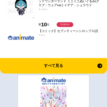
ッドワンダーランド ミニミニぬいぐるみ(ク
ラブ・ウェアver.) イデア・シュラウド
￥2,500
10
第
位
予約受付中
【コミック】セブンティーンシロップス(2)
￥924
すべて見る