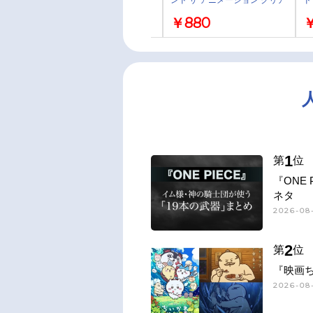
ラバーコースター／カリム・ア
ラバーコースター／レオナ・キ
C
￥880
￥880
ルアジーム
ングスカラー
ー
ア
イ
1
第
位
『ONE
ネタ
2026-08-
2
第
位
『映画
2026-08-