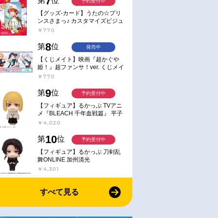
7
第
位
予約受付中
クリルスタンド
ン』 名場面アクリルスタンド
ディバイド -ブライト- ブー
【グッズ-カード】うたの☆プリ
￥1,650
￥400
ーバー
デュース・スペード
ターパック【ポイント2倍
ンスさまっ♪ カスタマイズビジュ
アルカードコレクション Best
￥770
Shots from Everyday Life Ver.
8
第
位
発売中
【くじメイト】映画『超かぐや
姫！』超ファンサ！ver. くじメイ
ト
￥770
9
第
位
予約受付中
【フィギュア】るかっぷ TVアニ
メ『BLEACH 千年血戦篇』 平子
真子
￥4,020
10
第
位
予約受付中
【フィギュア】るかっぷ 刀剣乱
舞ONLINE 加州清光
￥4,301
すべて見る