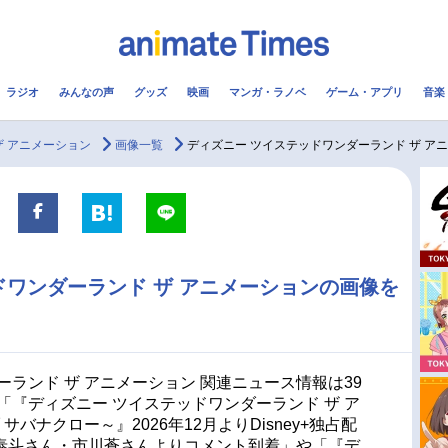
ラジオ
みんなの声
グッズ
映画
マンガ・ラノベ
ゲーム・アプリ
音楽
メ
声優
ラジオ
み
ザ アニメーション
画像一覧
ディズニー ツイステッドワンダーランド ザ ア
コスプレ
2.5次元
配信
アニメ映画一覧
今期アニメ曜日別一覧
ドワンダーランド ザ アニメーションの画像を
実写化映画一覧
春アニメ
男性声優/女性声優一覧
夏アニメ
FOLLOW US
ランド ザ アニメーション 関連ニュース情報は39
「『ディズニー ツイステッドワンダーランド ザ ア
サバナクロー～』2026年12月よりDisney+独占配
泰斗さん・市川蒼さんよりコメント到着」や「『デ