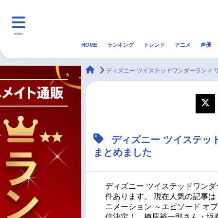
menu
HOME
ランキング
トレンド
アニメ
声優
HOME
ランキング
アニ
animateTimes
ディズニー ツイステッドワンダーランド 
マンガ・ラノベ
ゲーム・アプリ
音楽
最新記事一覧
ディズニー ツイステッ
アニメ記事一覧
まとめました
声優記事一覧
ディズニー ツイステッドワンダー
件あります。 現在人気の記事は
ニメーション ～エピソード オブ 
信決定！ 梅原裕一郎さん・坂