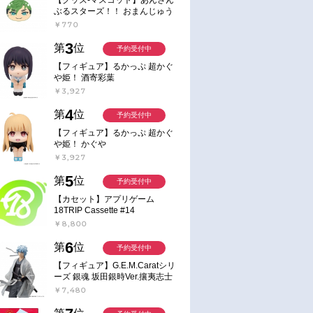
ぶるスターズ！！ おまんじゅう
にぎにぎマスコット ねくすと2
￥770
Hbox
3
第
位
予約受付中
【フィギュア】るかっぷ 超かぐ
や姫！ 酒寄彩葉
￥3,927
4
第
位
予約受付中
【フィギュア】るかっぷ 超かぐ
や姫！ かぐや
￥3,927
5
第
位
予約受付中
【カセット】アプリゲーム
18TRIP Cassette #14
￥8,800
6
第
位
予約受付中
通常
予約
【フィギュア】G.E.M.Caratシリ
 発売予定
2026年04月 中 発売予定
2026/08/28 発売
ーズ 銀魂 坂田銀時Ver.攘夷志士
ンドポップ】
【グッズ-スタンドポップ】
【グッズ-カードゲーム】デ
完成品フィギュア
￥7,480
ツイステッドワ
『ディズニー ツイステッドワ
ズニー ツイステッドワンダ
ザ アニメーショ
ンダーランド ザ アニメーショ
ランド ザ アニメーション 