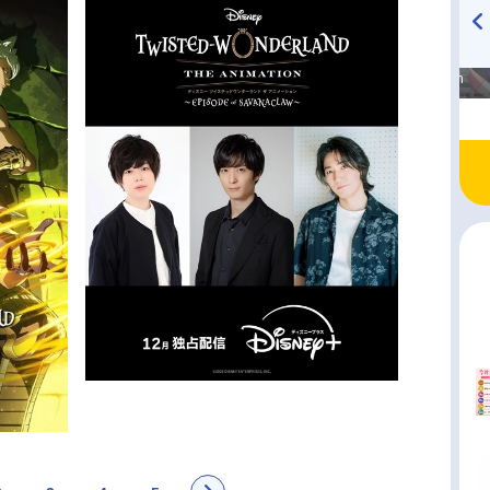
高橋美紀のおんぷの気持ち
TVアニメ『戦隊大失格』
♪ in アニメイトタイムズ
radio 大直会 2nd season