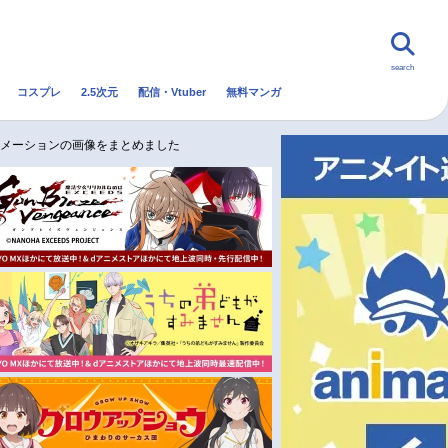
search
コスプレ
2.5次元
配信・Vtuber
無料マンガ
んなの声
グッズ
映画
ニメーションの画像をまとめました
・Vtuber
トレンド
無料マンガ
秋アニメ
冬アニメ