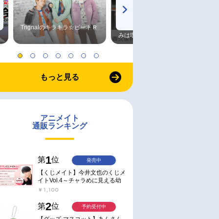
Trignalのキラキラ☆ビートＲ
森久保祥太郎×浪川大輔 つま
みは塩だけ
もっと見る
アニメイト
通販ランキング
1
第
位
発売中
【くじメイト】今井文也のくじメ
イトVol.4～チャラめに見える幼
馴染、実は一途で独占欲が強いん
￥1,100
です～
2
第
位
予約受付中
【グッズ-マスコット】あんさん