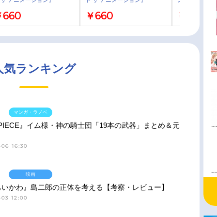
herigem Sticker サバナクロ
Cherigem Sticker ハーツラビ
ン』 名場面ア
￥660
￥660
￥1,650
・オクタヴィネル・スカラビ
ュル・学園長
トレイ・クロ
・ポムフィオーレ・イグニハ
ド・ディアソムニア・グリム
人気ランキング
マンガ・ラノベ
 PIECE』イム様・神の騎士団「19本の武器」まとめ＆元
06 16:30
映画
ちいかわ』島二郎の正体を考える【考察・レビュー】
03 12:00