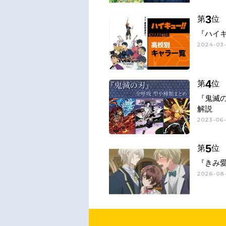
3
第
位
『ハイキ
2024-03-
4
第
位
『鬼滅
解説
2023-06-
5
第
位
『きみ
2026-08-