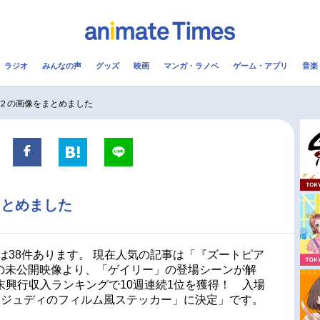
ラジオ
みんなの声
グッズ
映画
マンガ・ラノベ
ゲーム・アプリ
音楽
メ
声優
ラジオ
み
２の画像をまとめました
コスプレ
2.5次元
配信
アニメ映画一覧
今期アニメ曜日別一覧
まとめました
実写化映画一覧
春アニメ
男性声優/女性声優一覧
夏アニメ
は38件あります。 現在人気の記事は「『ズートピア
に収録の未公開映像より、「ゲイリー」の登場シーンが解
FOLLOW US
興行収入ランキングで10週連続1位を獲得！ 入場
＆ジュディのフィルム風ステッカー」に決定」です。