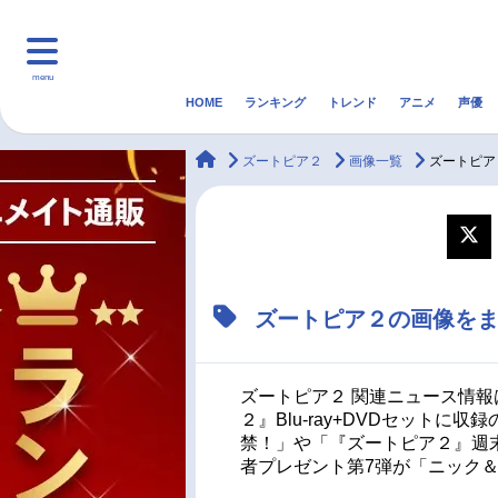
menu
HOME
ランキング
トレンド
アニメ
声優
HOME
ランキング
アニ
animateTimes
ズートピア２
画像一覧
ズートピア
マンガ・ラノベ
ゲーム・アプリ
音楽
最新記事一覧
ズートピア２の画像を
アニメ記事一覧
声優記事一覧
ズートピア２ 関連ニュース情報
２』Blu-ray+DVDセット
禁！」や「『ズートピア２』週末
者プレゼント第7弾が「ニック