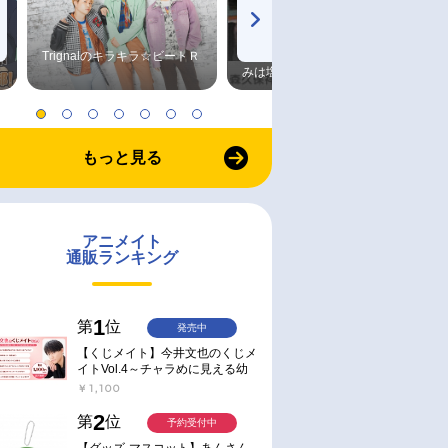
Trignalのキラキラ☆ビートＲ
森久保祥太郎×浪川大輔 つま
みは塩だけ
もっと見る
アニメイト
通販ランキング
1
第
位
発売中
【くじメイト】今井文也のくじメ
イトVol.4～チャラめに見える幼
馴染、実は一途で独占欲が強いん
￥1,100
です～
2
第
位
予約受付中
【グッズ-マスコット】あんさん