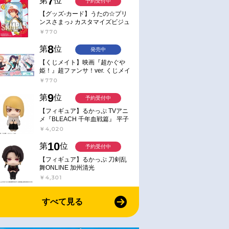
7
第
位
予約受付中
【グッズ-カード】うたの☆プリ
ンスさまっ♪ カスタマイズビジュ
アルカードコレクション Best
￥770
Shots from Everyday Life Ver.
8
第
位
発売中
【くじメイト】映画『超かぐや
姫！』超ファンサ！ver. くじメイ
ト
￥770
9
第
位
予約受付中
【フィギュア】るかっぷ TVアニ
メ『BLEACH 千年血戦篇』 平子
真子
￥4,020
10
第
位
予約受付中
【フィギュア】るかっぷ 刀剣乱
舞ONLINE 加州清光
￥4,301
すべて見る