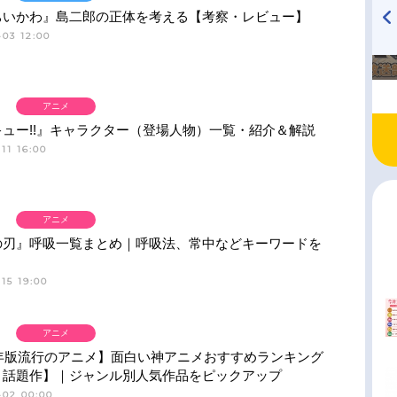
ちいかわ』島二郎の正体を考える【考察・レビュー】
03 12:00
TVアニメ『戦隊大失格』
ハイキュー!! 烏野高校放送部!
radio 大直会 2nd season
アニメ
ュー!!』キャラクター（登場人物）一覧・紹介＆解説
11 16:00
アニメ
の刃』呼吸一覧まとめ｜呼吸法、常中などキーワードを
15 19:00
アニメ
6年版流行のアニメ】面白い神アニメおすすめランキング
・話題作】｜ジャンル別人気作品をピックアップ
-02 00:00