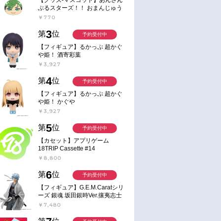
ぶるスターズ！！ おまんじゅう
にぎにぎマスコット ねくすと2
￥770
Hbox
3
第
位
予約受付中
【フィギュア】るかっぷ 超かぐ
や姫！ 酒寄彩葉
￥3,927
4
第
位
予約受付中
【フィギュア】るかっぷ 超かぐ
や姫！ かぐや
￥3,927
5
第
位
予約受付中
【カセット】アプリゲーム
18TRIP Cassette #14
￥8,800
6
第
位
予約受付中
【フィギュア】G.E.M.Caratシリ
ーズ 銀魂 坂田銀時Ver.攘夷志士
完成品フィギュア
￥7,480