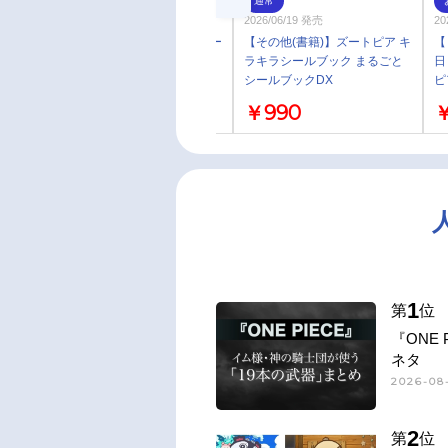
通常
通常
2026/04/24 発売
2026/06/19 発売
20
【画集・イラスト集】ジ・アー
【その他(書籍)】ズートピア キ
【
ト・オブ ズートピア2
ラキラシールブック まるごと
日
シールブックDX
ピ
買
￥4,950
￥990
￥
1
第
位
『ONE
ネタ
2026-08-
2
第
位