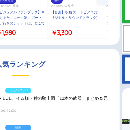
お取り寄せ
通常
通常
26/04/21 発売
2026/03/13 発売
2026/05/20 発売
ビジュアルファンブック】今
【音楽】映画 ズートピア２(オ
【Blu-ray】
もまた、ニック沼。 ズート
リジナル・サウンドトラック)
ブルーレイ ＋ 
ア行きのチケットは、どこで
ンプリート・
えますか?
限定）
1,980
￥3,300
￥5,390
人気ランキング
マンガ・ラノベ
 PIECE』イム様・神の騎士団「19本の武器」まとめ＆元
06 16:30
映画