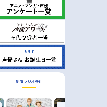
即取り
通常
2026/05/20 発売
2026/05/20 発売
映画 ズートピア２
【Blu-ray】映画 ズートピア２
【Blu-ray】映画 ズートピ
DVD セット コ
ブルーレイ ＋ DVD セット
4K UHD ＋ ブルーレイ セ
ケース付き（数量
￥5,390
￥7,590
新着ラジオ番組