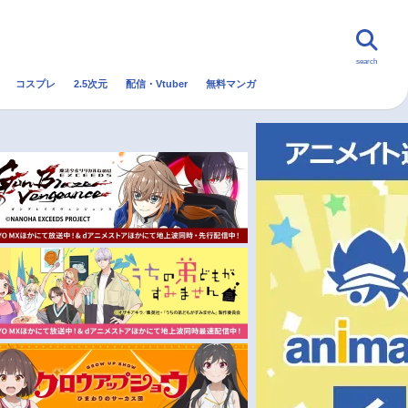
search
コスプレ
2.5次元
配信・Vtuber
無料マンガ
んなの声
グッズ
映画
・Vtuber
トレンド
無料マンガ
秋アニメ
冬アニメ