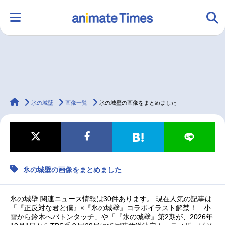
HOME
ランキング
アニメ
声優
animateTimes
ラジオ
みんなの声
グッズ
映画
氷の城壁
画像一覧
氷の城壁の画像をまとめました
マンガ・ラノベ
ゲーム・アプリ
音楽
コスプレ
氷の城壁の画像をまとめました
2.5次元
配信・Vtuber
トレンド
無料マンガ
氷の城壁 関連ニュース情報は30件あります。 現在人気の記事は
最新記事一覧
「『正反対な君と僕』×『氷の城壁』コラボイラスト解禁！ 小
雪から鈴木へバトンタッチ」や「『氷の城壁』第2期が、2026年
アニメ記事一覧
声優記事一覧