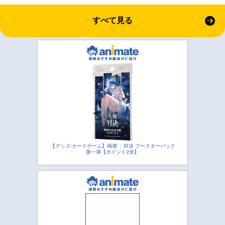
すべて見る
【グッズ-カードゲーム】鳴潮 ：対決 ブースターパック
第一弾【ポイント2倍】