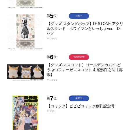
5
第
位
発売中
【グッズ-スタンドポップ】Dr.STONE アクリ
ルスタンド ホワイマンといっしょver. Dr.
ゼノ
￥1,980
6
第
位
予約受付中
【グッズ-マスコット】ゴールデンカムイ ど
うぶつフォーゼマスコット 4.尾形百之助【再
販】
￥1,980
7
第
位
発売中
【コミック】ビビビコミック創刊記念号
￥935