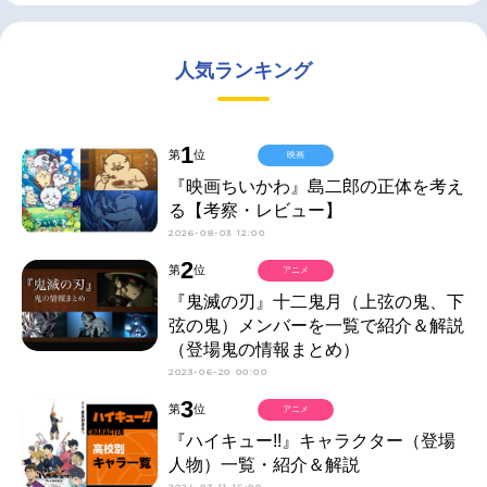
人気ランキング
1
第
位
映画
『映画ちいかわ』島二郎の正体を考え
る【考察・レビュー】
2026-08-03 12:00
2
第
位
アニメ
『鬼滅の刃』十二鬼月（上弦の鬼、下
弦の鬼）メンバーを一覧で紹介＆解説
（登場鬼の情報まとめ）
2023-06-20 00:00
3
第
位
アニメ
『ハイキュー!!』キャラクター（登場
人物）一覧・紹介＆解説
2024-03-11 16:00