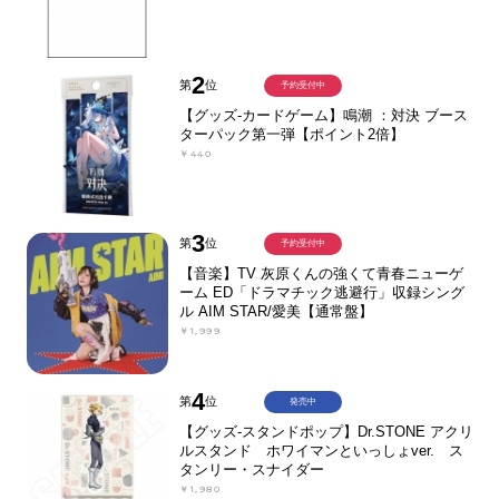
2
第
位
予約受付中
【グッズ-カードゲーム】鳴潮 ：対決 ブース
ターパック第一弾【ポイント2倍】
￥440
3
第
位
予約受付中
【音楽】TV 灰原くんの強くて青春ニューゲ
ーム ED「ドラマチック逃避行」収録シング
ル AIM STAR/愛美【通常盤】
￥1,999
4
第
位
発売中
【グッズ-スタンドポップ】Dr.STONE アクリ
ルスタンド ホワイマンといっしょver. ス
タンリー・スナイダー
￥1,980