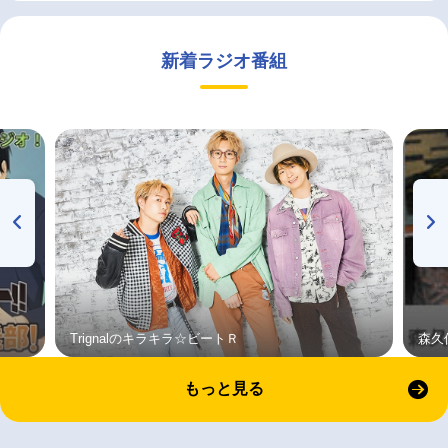
新着ラジオ番組
Trignalのキラキラ☆ビートＲ
森久
もっと見る