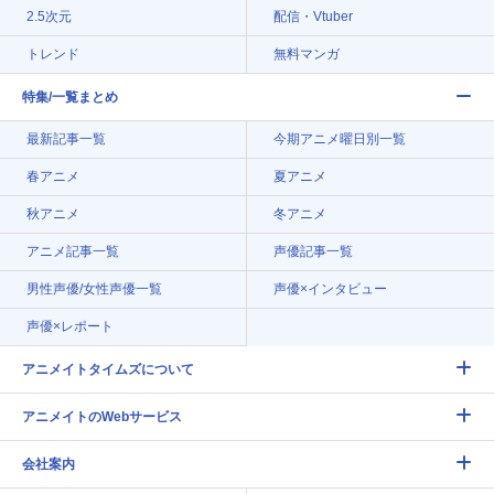
2.5次元
配信・Vtuber
トレンド
無料マンガ
特集/一覧まとめ
最新記事一覧
今期アニメ曜日別一覧
春アニメ
夏アニメ
秋アニメ
冬アニメ
アニメ記事一覧
声優記事一覧
男性声優/女性声優一覧
声優×インタビュー
声優×レポート
アニメイトタイムズについて
アニメイトのWebサービス
会社案内