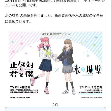
10月1日からTBS系全国28局にて同時放送決定！ ティザービジ
ュアルも公開」です。
アニメ映画一覧
実写化映画一覧
氷の城壁 の画像を揃えました。高画質画像を氷の城壁の記事毎
今期アニメ曜日別一覧
に集めています。
春アニメ
夏アニメ
秋アニメ
冬アニメ
男性声優/女性声優一覧
FOLLOW US
1/1