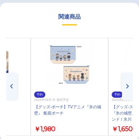
関連商品
予約
予約
2026年09月 中 発売予定
2026年09月 中 
)
【グッズ-ポーチ】TVアニメ『氷の城
【グッズ-スタ
壁』 船底ポーチ
『氷の城壁』 
ンド / 氷川 小
￥1,980
￥1,650