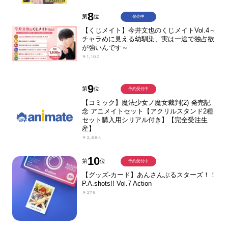
8
第
位
発売中
【くじメイト】今井文也のくじメイトVol.4～
チャラめに見える幼馴染、実は一途で独占欲
が強いんです～
￥1,100
9
第
位
予約受付中
【コミック】魔法少女ノ魔女裁判(2) 発売記
念 アニメイトセット【アクリルスタンド2種
セット購入用シリアル付き】【完全受注生
産】
￥2,684
10
第
位
予約受付中
【グッズ-カード】あんさんぶるスターズ！！
P.A.shots!! Vol.7 Action
￥275