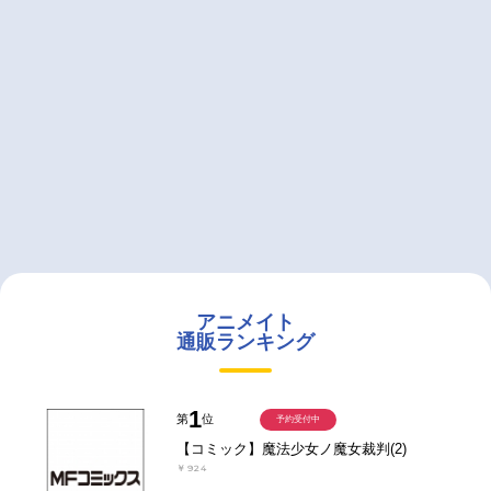
アニメイト
通販ランキング
1
第
位
予約受付中
【コミック】魔法少女ノ魔女裁判(2)
￥924