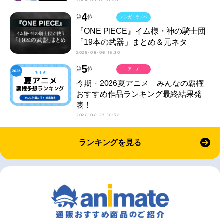
4
第
位
マンガ・ラノベ
『ONE PIECE』イム様・神の騎士団
「19本の武器」まとめ＆元ネタ
2026-08-06 16:30
5
第
位
アニメ
今期・2026夏アニメ みんなの覇権
おすすめ作品ランキング最終結果発
表！
2026-06-29 16:30
ランキングを見る