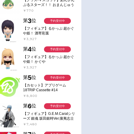
ぶるスターズ！！ おまんじゅう
にぎにぎマスコット ねくすと2
￥770
Hbox
3
第
位
予約受付中
【フィギュア】るかっぷ 超かぐ
や姫！ 酒寄彩葉
￥3,927
4
第
位
予約受付中
【フィギュア】るかっぷ 超かぐ
や姫！ かぐや
￥3,927
5
第
位
予約受付中
【カセット】アプリゲーム
18TRIP Cassette #14
￥8,800
6
第
位
予約受付中
【フィギュア】G.E.M.Caratシリ
ーズ 銀魂 坂田銀時Ver.攘夷志士
完成品フィギュア
￥7,480