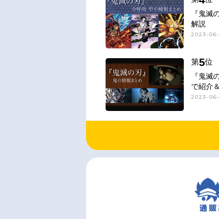
『鬼滅
解説
2023-06-
5
第
位
『鬼滅
で紹介
2023-06