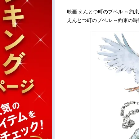
映画 えんとつ町のプペル ～約
えんとつ町のプペル ～約束の