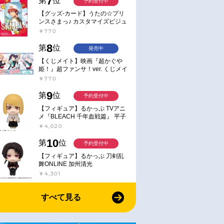
7
第
位
予約受付中
【グッズ-カード】うたの☆プリ
ンスさまっ♪ カスタマイズビジュ
アルカードコレクション Best
￥770
Shots from Everyday Life Ver.
8
第
位
発売中
【くじメイト】映画『超かぐや
姫！』超ファンサ！ver. くじメイ
ト
￥770
9
第
位
予約受付中
【フィギュア】るかっぷ TVアニ
メ『BLEACH 千年血戦篇』 平子
真子
￥4,020
10
第
位
予約受付中
【フィギュア】るかっぷ 刀剣乱
舞ONLINE 加州清光
￥4,301
すべて見る