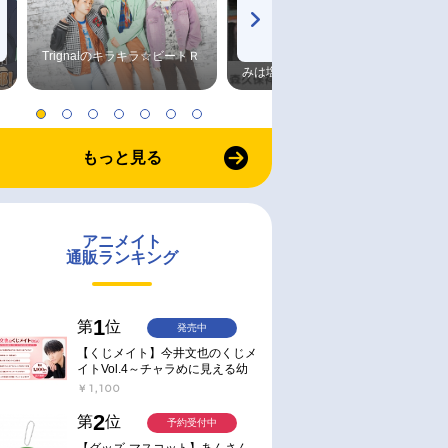
Trignalのキラキラ☆ビートＲ
森久保祥太郎×浪川大輔 つま
みは塩だけ
もっと見る
アニメイト
通販ランキング
1
第
位
発売中
【くじメイト】今井文也のくじメ
イトVol.4～チャラめに見える幼
馴染、実は一途で独占欲が強いん
￥1,100
です～
2
第
位
予約受付中
【グッズ-マスコット】あんさん