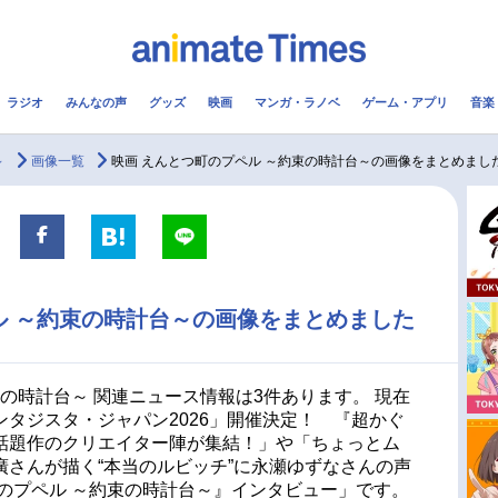
ラジオ
みんなの声
グッズ
映画
マンガ・ラノベ
ゲーム・アプリ
音楽
メ
声優
ラジオ
み
～
画像一覧
映画 えんとつ町のプペル ～約束の時計台～の画像をまとめまし
コスプレ
2.5次元
配信
アニメ映画一覧
今期アニメ曜日別一覧
ル ～約束の時計台～の画像をまとめました
実写化映画一覧
春アニメ
男性声優/女性声優一覧
夏アニメ
束の時計台～ 関連ニュース情報は3件あります。 現在
タジスタ・ジャパン2026」開催決定！ 『超かぐ
FOLLOW US
話題作のクリエイター陣が集結！」や「ちょっとム
さんが描く“本当のルビッチ”に永瀬ゆずなさんの声
のプペル ～約束の時計台～』インタビュー」です。