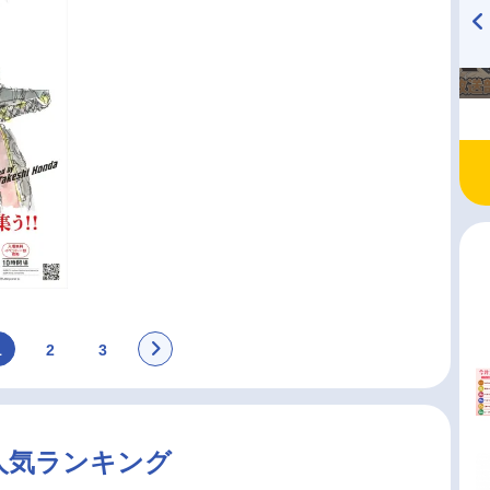
TVアニメ『戦隊大失格』
ハイキュー!! 烏野高校放送部!
radio 大直会 2nd season
1
2
3
人気ランキング