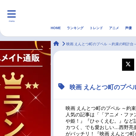
menu
HOME
ランキング
トレンド
アニメ
声優
HOME
ランキング
アニ
animateTimes
映画 えんとつ町のプペル ～約束の時計台
マンガ・ラノベ
ゲーム・アプリ
音楽
最新記事一覧
映画 えんとつ町のプペ
アニメ記事一覧
声優記事一覧
映画 えんとつ町のプペル ～約
人気の記事は「「アニメ・ファン
や姫！』『ひゃくえむ。』など
カつく、でも愛おしい…西野亮廣
がバッチリ！『映画 えんとつ町