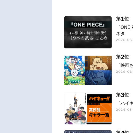
1
第
位
『ONE
ネタ
2026-08-
2
第
位
『映画
2026-08-
3
第
位
『ハイキ
2024-03-
4
第
位