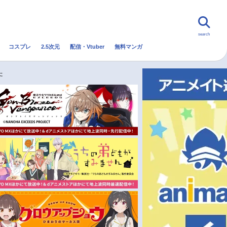
search
コスプレ
2.5次元
配信・Vtuber
無料マンガ
んなの声
グッズ
映画
た
・Vtuber
トレンド
無料マンガ
秋アニメ
冬アニメ