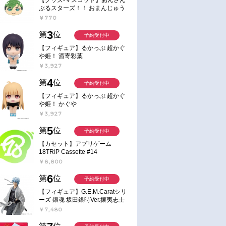
ぶるスターズ！！ おまんじゅう
にぎにぎマスコット ねくすと2
￥770
通常
通常
Hbox
2026/01/30 発売
2025/12/27 発売
3
第
位
予約受付中
ただいま、おじゃ
【コミック】ただいま、おじゃ
【コミック】ただいま、お
【フィギュア】るかっぷ 超かぐ
まされます!(3)
まされます!(2)
や姫！ 酒寄彩葉
￥3,927
￥1,419
￥1,419
4
第
位
予約受付中
【フィギュア】るかっぷ 超かぐ
や姫！ かぐや
￥3,927
5
第
位
予約受付中
【カセット】アプリゲーム
18TRIP Cassette #14
￥8,800
6
第
位
予約受付中
【フィギュア】G.E.M.Caratシリ
ーズ 銀魂 坂田銀時Ver.攘夷志士
完成品フィギュア
￥7,480