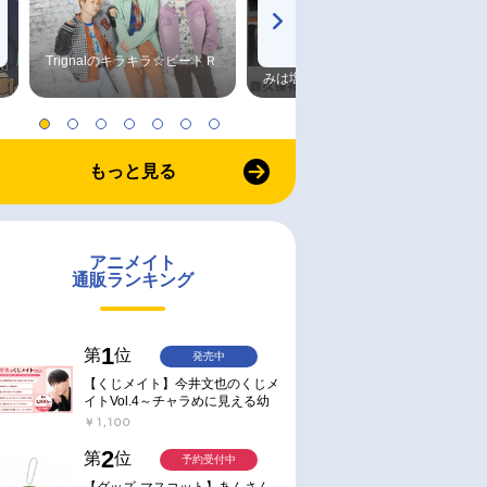
Trignalのキラキラ☆ビートＲ
森久保祥太郎×浪川大輔 つま
みは塩だけ
もっと見る
アニメイト
通販ランキング
1
第
位
発売中
【くじメイト】今井文也のくじメ
イトVol.4～チャラめに見える幼
馴染、実は一途で独占欲が強いん
￥1,100
です～
2
第
位
予約受付中
【グッズ-マスコット】あんさん