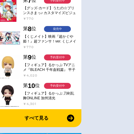
7
第
位
予約受付中
【グッズ-カード】うたの☆プリ
ンスさまっ♪ カスタマイズビジュ
アルカードコレクション Best
￥770
Shots from Everyday Life Ver.
8
第
位
発売中
【くじメイト】映画『超かぐや
姫！』超ファンサ！ver. くじメイ
ト
￥770
9
第
位
予約受付中
【フィギュア】るかっぷ TVアニ
メ『BLEACH 千年血戦篇』 平子
真子
￥4,020
10
第
位
予約受付中
【フィギュア】るかっぷ 刀剣乱
舞ONLINE 加州清光
￥4,301
すべて見る