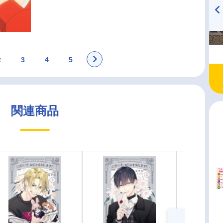
TVアニメ『戦隊大失格』
ハイキュー!! 烏野高校放送部!
radio 大直会 2nd season
2
3
4
5
関連商品