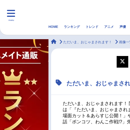
menu
HOME
ランキング
トレンド
アニメ
声優
HOME
ランキング
アニ
animateTimes
ただいま、おじゃまされます！
画像一
マンガ・ラノベ
ゲーム・アプリ
音楽
最新記事一覧
ただいま、おじゃまさ
アニメ記事一覧
声優記事一覧
ただいま、おじゃまされます！ 
は「『ただいま、おじゃまされま
場面カット＆あらすじ公開！」
話「ポンコツ、わんこ作戦!?」