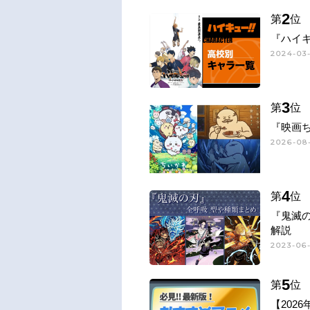
2
第
位
『ハイキ
2024-03-
3
第
位
『映画
2026-08-
4
第
位
『鬼滅
解説
2023-06-
5
第
位
【202