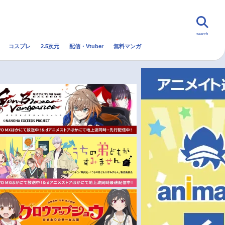
search
コスプレ
2.5次元
配信・Vtuber
無料マンガ
んなの声
グッズ
映画
・Vtuber
トレンド
無料マンガ
秋アニメ
冬アニメ