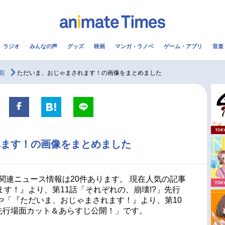
ラジオ
みんなの声
グッズ
映画
マンガ・ラノベ
ゲーム・アプリ
音楽
メ
声優
ラジオ
み
覧
ただいま、おじゃまされます！の画像をまとめました
コスプレ
2.5次元
配信
アニメ映画一覧
今期アニメ曜日別一覧
れます！の画像をまとめました
実写化映画一覧
春アニメ
男性声優/女性声優一覧
夏アニメ
関連ニュース情報は20件あります。 現在人気の記事
す！』より、第11話「それぞれの、崩壊!?」先行
FOLLOW US
や「『ただいま、おじゃまされます！』より、第10
先行場面カット＆あらすじ公開！」です。