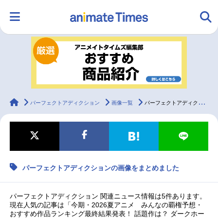
HOME
ランキング
アニメ
声優
ラジオ
みんなの声
グッズ
映画
animateTimes
パーフェクトアディクション
画像一覧
パーフェクトアディクションの画像をまとめました
マンガ・ラノベ
ゲーム・アプリ
音楽
コスプレ
パーフェクトアディクションの画像をまとめました
2.5次元
配信・Vtuber
トレンド
無料マンガ
最新記事一覧
パーフェクトアディクション 関連ニュース情報は5件あります。
現在人気の記事は「今期・2026夏アニメ みんなの覇権予想・
おすすめ作品ランキング最終結果発表！ 話題作は？ ダークホー
アニメ記事一覧
声優記事一覧