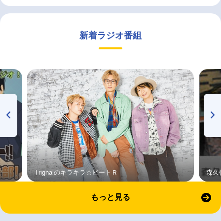
新着ラジオ番組
Trignalのキラキラ☆ビートＲ
森久
もっと見る