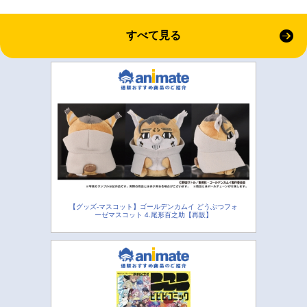
すべて見る
【グッズ-マスコット】ゴールデンカムイ どうぶつフォ
ーゼマスコット 4.尾形百之助【再販】