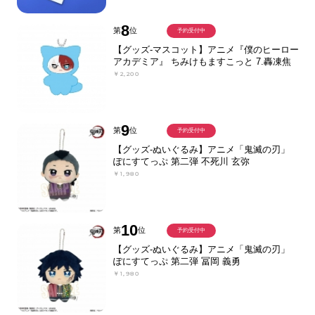
8
第
位
予約受付中
【グッズ-マスコット】アニメ『僕のヒーロー
アカデミア』 ちみけもますこっと 7.轟凍焦
￥2,200
9
第
位
予約受付中
【グッズ-ぬいぐるみ】アニメ「鬼滅の刃」
ぽにすてっぷ 第二弾 不死川 玄弥
￥1,980
10
第
位
予約受付中
【グッズ-ぬいぐるみ】アニメ「鬼滅の刃」
ぽにすてっぷ 第二弾 冨岡 義勇
￥1,980