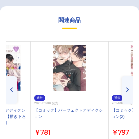
関連商品
通常
通常
2023/02/09 発売
2024/02/08 発売
クトアディクシ
【コミック】パーフェクトアディクシ
【コミック】
ットA【描き下ろ
ョン
ョン(2)
付き】
￥781
￥797