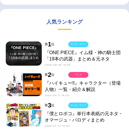
人気ランキング
1
第
位
マンガ・ラノベ
『ONE PIECE』イム様・神の騎士団
「19本の武器」まとめ＆元ネタ
2026-08-06 16:30
2
第
位
アニメ
『ハイキュー!!』キャラクター（登場
人物）一覧・紹介＆解説
2024-03-11 16:00
3
第
位
マンガ・ラノベ
『僕とロボコ』単行本表紙の元ネタ・
オマージュ・パロディまとめ
2026-07-21 10:00