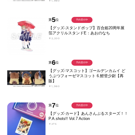
￥1,980
5
第
位
予約受付中
【グッズ-スタンドポップ】百合姫20周年展
箔アクリルスタンドE：あおのなち
￥2,200
6
第
位
予約受付中
【グッズ-マスコット】ゴールデンカムイ ど
うぶつフォーゼマスコット 6.鯉登少尉【再
販】
￥1,980
7
第
位
予約受付中
【グッズ-カード】あんさんぶるスターズ！！
P.A.shots!! Vol.7 Action
￥275