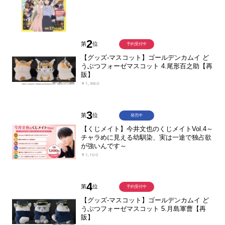
2
第
位
予約受付中
【グッズ-マスコット】ゴールデンカムイ ど
うぶつフォーゼマスコット 4.尾形百之助【再
販】
￥1,980
3
第
位
発売中
【くじメイト】今井文也のくじメイトVol.4～
チャラめに見える幼馴染、実は一途で独占欲
が強いんです～
￥1,100
4
第
位
予約受付中
【グッズ-マスコット】ゴールデンカムイ ど
うぶつフォーゼマスコット 5.月島軍曹【再
販】