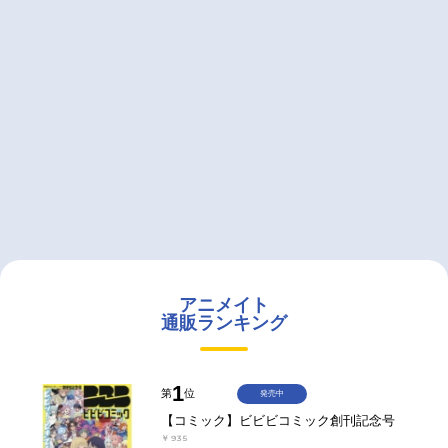
アニメイト
通販ランキング
1
第
位
発売中
【コミック】ビビビコミック創刊記念号
￥935