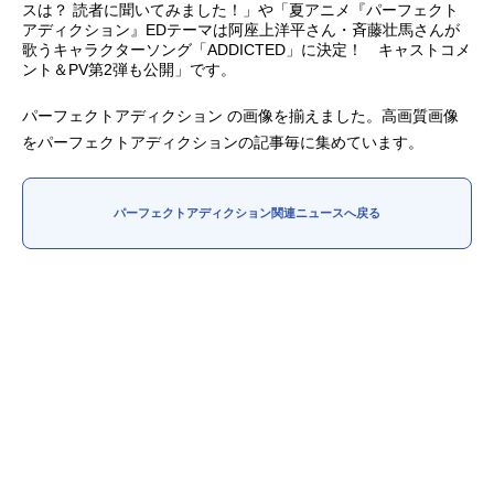
スは？ 読者に聞いてみました！」や「夏アニメ『パーフェクト
アディクション』EDテーマは阿座上洋平さん・斉藤壮馬さんが
アニメ映画一覧
実写化映画一覧
歌うキャラクターソング「ADDICTED」に決定！ キャストコメ
ント＆PV第2弾も公開」です。
今期アニメ曜日別一覧
パーフェクトアディクション の画像を揃えました。高画質画像
春アニメ
夏アニメ
をパーフェクトアディクションの記事毎に集めています。
秋アニメ
冬アニメ
パーフェクトアディクション関連ニュースへ戻る
男性声優/女性声優一覧
FOLLOW US