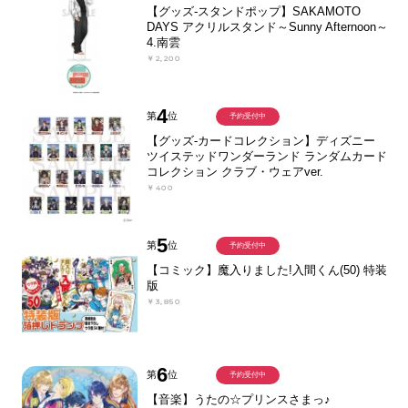
【グッズ-スタンドポップ】SAKAMOTO
DAYS アクリルスタンド～Sunny Afternoon～
4.南雲
￥2,200
4
第
位
予約受付中
【グッズ-カードコレクション】ディズニー
ツイステッドワンダーランド ランダムカード
コレクション クラブ・ウェアver.
￥400
5
第
位
予約受付中
【コミック】魔入りました!入間くん(50) 特装
版
￥3,850
6
第
位
予約受付中
【音楽】うたの☆プリンスさまっ♪