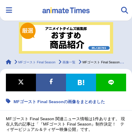
HOME
ランキング
アニメ
声優
ラジオ
みんなの声
グッズ
映画
animateTimes
MFゴースト Final Season
画像一覧
MFゴースト Final Seasonの画像をまとめました
マンガ・ラノベ
ゲーム・アプリ
音楽
コスプレ
MFゴースト Final Seasonの画像をまとめました
2.5次元
配信・Vtuber
トレンド
無料マンガ
最新記事一覧
MFゴースト Final Season 関連ニュース情報は1件あります。 現
在人気の記事は「『MFゴースト Final Season』制作決定！ テ
ィザービジュアル＆ティザー映像公開」です。
アニメ記事一覧
声優記事一覧