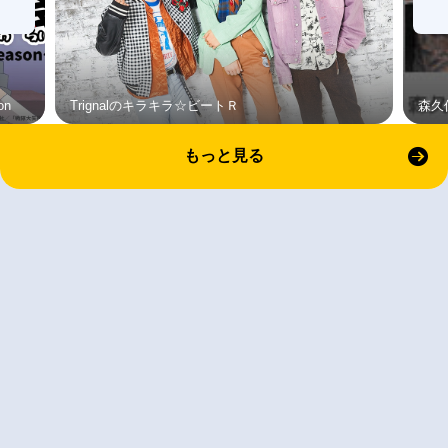
on
Trignalのキラキラ☆ビートＲ
森久
もっと見る