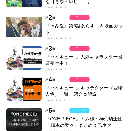
る【考察・レビュー】
2026-08-03 12:00
2
第
位
アニメ
『きみ愛』第6話あらすじ＆場面カッ
ト
2026-08-05 18:02
3
第
位
アニメ
『ハイキュー!!』人気キャラクター投
票受付中！
2026-08-03 17:00
4
第
位
アニメ
『ハイキュー!!』キャラクター（登場
人物）一覧・紹介＆解説
2024-03-11 16:00
5
第
位
マンガ・ラノベ
『ONE PIECE』イム様・神の騎士団
「19本の武器」まとめ＆元ネタ