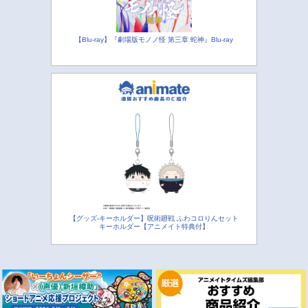
【Blu-ray】『劇場版モノノ怪 第三章 蛇神』Blu-ray
【グッズ-キーホルダー】呪術廻戦 ふわコロりんセット
キーホルダー【アニメイト特典付】