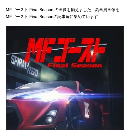
MFゴースト Final Season の画像を揃えました。高画質画像を
アニメ映画一覧
実写化映画一覧
MFゴースト Final Seasonの記事毎に集めています。
今期アニメ曜日別一覧
春アニメ
夏アニメ
秋アニメ
冬アニメ
男性声優/女性声優一覧
FOLLOW US