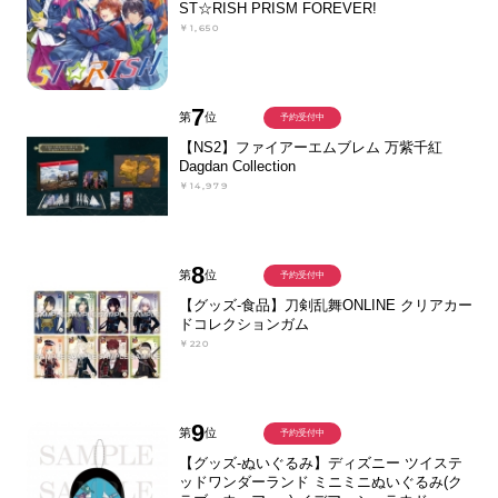
ST☆RISH PRISM FOREVER!
￥1,650
7
第
位
予約受付中
【NS2】ファイアーエムブレム 万紫千紅
Dagdan Collection
￥14,979
8
第
位
予約受付中
【グッズ-食品】刀剣乱舞ONLINE クリアカー
ドコレクションガム
￥220
9
第
位
予約受付中
【グッズ-ぬいぐるみ】ディズニー ツイステ
ッドワンダーランド ミニミニぬいぐるみ(ク