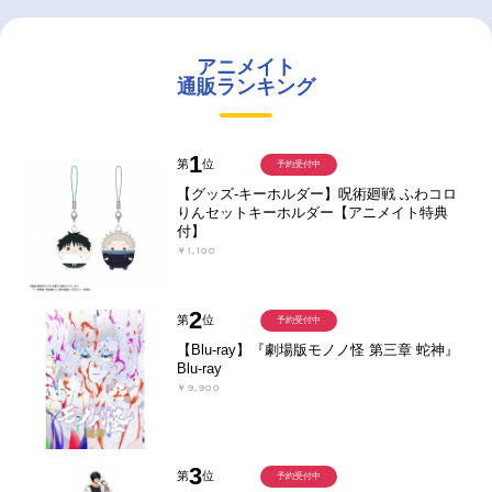
アニメイト
通販ランキング
1
第
位
予約受付中
【グッズ-キーホルダー】呪術廻戦 ふわコロ
りんセットキーホルダー【アニメイト特典
付】
￥1,100
2
第
位
予約受付中
【Blu-ray】『劇場版モノノ怪 第三章 蛇神』
Blu-ray
￥9,900
3
第
位
予約受付中