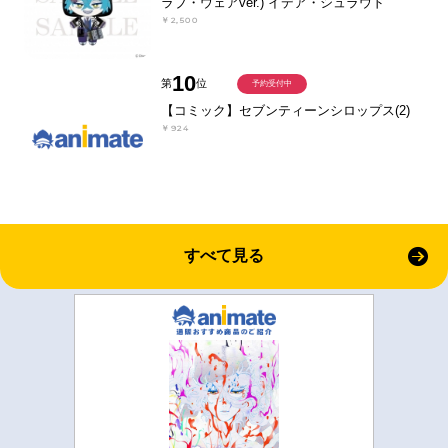
ラブ・ウェアver.) イデア・シュラウド
￥2,500
10
第
位
予約受付中
【コミック】セブンティーンシロップス(2)
￥924
すべて見る