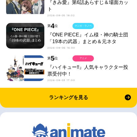
『きみ愛』第6話あらすじ＆場面カッ
ト
2026-08-05 18:02
4
第
位
マンガ・ラノベ
『ONE PIECE』イム様・神の騎士団
「19本の武器」まとめ＆元ネタ
2026-08-06 16:30
5
第
位
アニメ
『ハイキュー!!』人気キャラクター投
票受付中！
2026-08-03 17:00
ランキングを見る