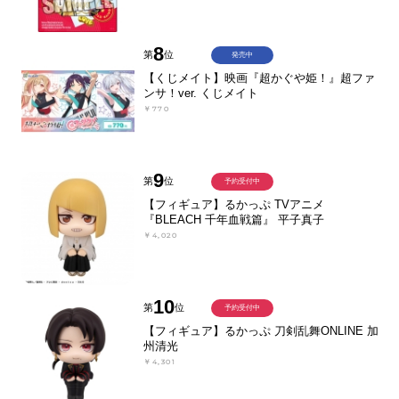
8
第
位
発売中
【くじメイト】映画『超かぐや姫！』超ファ
ンサ！ver. くじメイト
￥770
9
第
位
予約受付中
【フィギュア】るかっぷ TVアニメ
『BLEACH 千年血戦篇』 平子真子
￥4,020
10
第
位
予約受付中
【フィギュア】るかっぷ 刀剣乱舞ONLINE 加
州清光
￥4,301