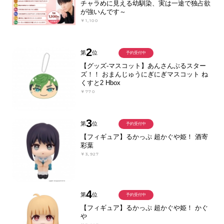
チャラめに見える幼馴染、実は一途で独占欲
が強いんです～
￥1,100
2
第
位
予約受付中
【グッズ-マスコット】あんさんぶるスター
ズ！！ おまんじゅうにぎにぎマスコット ね
くすと2 Hbox
￥770
3
第
位
予約受付中
【フィギュア】るかっぷ 超かぐや姫！ 酒寄
彩葉
￥3,927
4
第
位
予約受付中
【フィギュア】るかっぷ 超かぐや姫！ かぐ
や