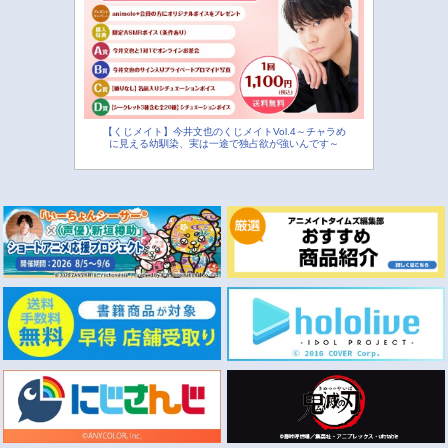
【くじメイト】今井文也のくじメイトVol.4～チャラめ
に見える幼馴染、実は一途で独占欲が強いんです～