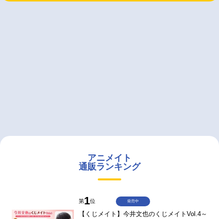
アニメイト
通販ランキング
1
第
位
発売中
【くじメイト】今井文也のくじメイトVol.4～