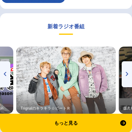
新着ラジオ番組
on
Trignalのキラキラ☆ビートＲ
森久
もっと見る