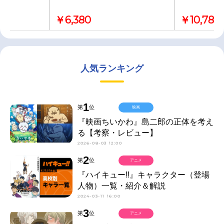
￥6,380
￥10,780
人気ランキング
1
第
位
映画
『映画ちいかわ』島二郎の正体を考え
る【考察・レビュー】
2026-08-03 12:00
2
第
位
アニメ
『ハイキュー!!』キャラクター（登場
人物）一覧・紹介＆解説
2024-03-11 16:00
3
第
位
アニメ