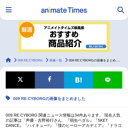
HOME
ランキング
アニメ
声優
ラジオ
みんなの声
グッズ
映画
animateTimes
009 RE:CYBORG
画像一覧
009 RE:CYBORGの画像をまとめました
マンガ・ラノベ
ゲーム・アプリ
音楽
コスプレ
009 RE:CYBORGの画像をまとめました
2.5次元
配信・Vtuber
トレンド
無料マンガ
最新記事一覧
009 RE:CYBORG 関連ニュース情報は34件あります。 現在人気
の記事は「声優・吉野裕行さん、『弱虫ペダル』『SKET
DANCE』『ハイキュー!!』『僕のヒーローアカデミア』『ドラゴ
アニメ記事一覧
声優記事一覧