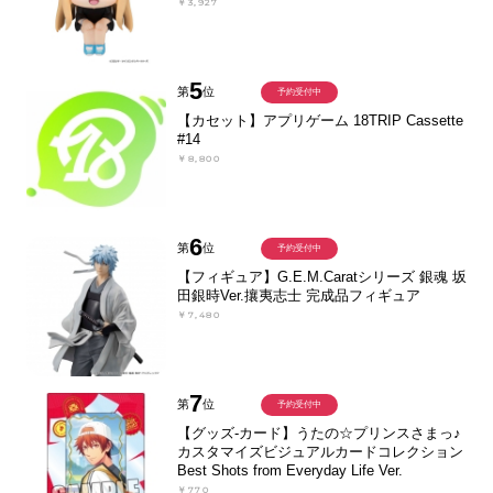
￥3,927
5
第
位
予約受付中
【カセット】アプリゲーム 18TRIP Cassette
#14
￥8,800
6
第
位
予約受付中
【フィギュア】G.E.M.Caratシリーズ 銀魂 坂
田銀時Ver.攘夷志士 完成品フィギュア
￥7,480
7
第
位
予約受付中
【グッズ-カード】うたの☆プリンスさまっ♪
カスタマイズビジュアルカードコレクション
Best Shots from Everyday Life Ver.
￥770