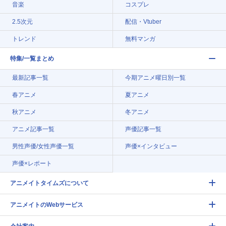
音楽
コスプレ
2.5次元
配信・Vtuber
トレンド
無料マンガ
特集/一覧まとめ
最新記事一覧
今期アニメ曜日別一覧
春アニメ
夏アニメ
秋アニメ
冬アニメ
アニメ記事一覧
声優記事一覧
男性声優/女性声優一覧
声優×インタビュー
声優×レポート
アニメイトタイムズについて
アニメイトのWebサービス