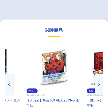
関連商品
即取り
お取り寄せ
2013/05/22 発売
2013/05/22 発売
キ・ブランキ 星の
【Blu-ray】映画 009 RE:CYBORG 通
【Blu-ray】映
常版
華版