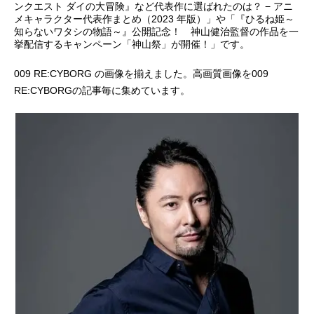
ンクエスト ダイの大冒険』など代表作に選ばれたのは？ − アニ
メキャラクター代表作まとめ（2023 年版）」や「『ひるね姫～
アニメ映画一覧
実写化映画一覧
知らないワタシの物語～』公開記念！ 神山健治監督の作品を一
挙配信するキャンペーン「神山祭」が開催！」です。
今期アニメ曜日別一覧
009 RE:CYBORG の画像を揃えました。高画質画像を009
春アニメ
夏アニメ
RE:CYBORGの記事毎に集めています。
秋アニメ
冬アニメ
男性声優/女性声優一覧
FOLLOW US