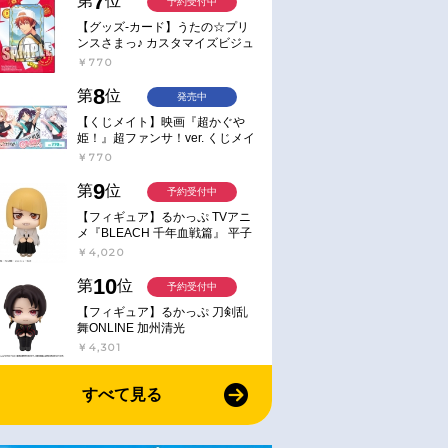
7
第
位
予約受付中
【グッズ-カード】うたの☆プリ
ンスさまっ♪ カスタマイズビジュ
アルカードコレクション Best
￥770
Shots from Everyday Life Ver.
8
第
位
発売中
【くじメイト】映画『超かぐや
姫！』超ファンサ！ver. くじメイ
ト
￥770
9
第
位
予約受付中
【フィギュア】るかっぷ TVアニ
メ『BLEACH 千年血戦篇』 平子
真子
￥4,020
10
第
位
予約受付中
【フィギュア】るかっぷ 刀剣乱
舞ONLINE 加州清光
￥4,301
すべて見る
通常
通常