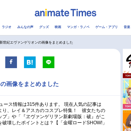
ラジオ
みんなの声
グッズ
映画
マンガ・ラノベ
ゲーム・アプリ
音楽
メ
声優
ラジオ
み
新世紀エヴァンゲリオンの画像をまとめました
コスプレ
2.5次元
配信
アニメ映画一覧
今期アニメ曜日別一覧
ンの画像をまとめました
実写化映画一覧
春アニメ
男性声優/女性声優一覧
夏アニメ
ュース情報は315件あります。 現在人気の記事は
より、レイ＆アスカのコスプレ特集！ 彼女たちの
FOLLOW US
ップ」や「『ヱヴァンゲリヲン新劇場版：破』がこ
破壊したポイントとは？【「金曜ロードSHOW!」