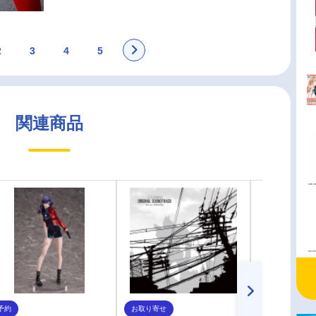
2
3
4
5
関連商品
予約
お取り寄せ
通常