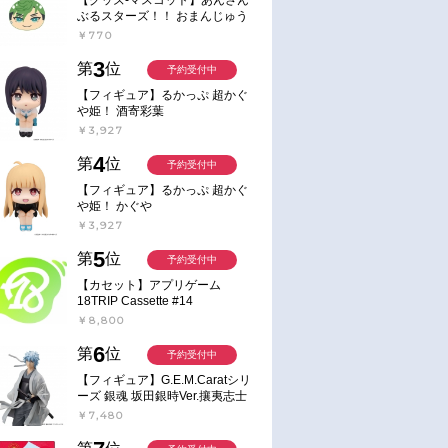
ぶるスターズ！！ おまんじゅう
にぎにぎマスコット ねくすと2
￥770
Hbox
3
第
位
予約受付中
【フィギュア】るかっぷ 超かぐ
や姫！ 酒寄彩葉
￥3,927
4
第
位
予約受付中
【フィギュア】るかっぷ 超かぐ
や姫！ かぐや
￥3,927
5
第
位
予約受付中
【カセット】アプリゲーム
18TRIP Cassette #14
￥8,800
6
第
位
予約受付中
【フィギュア】G.E.M.Caratシリ
ーズ 銀魂 坂田銀時Ver.攘夷志士
完成品フィギュア
￥7,480