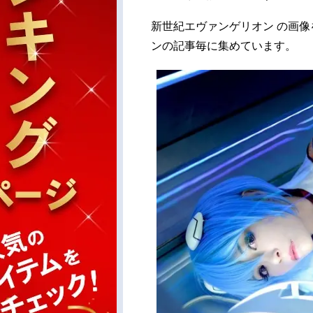
新世紀エヴァンゲリオン の画
ンの記事毎に集めています。