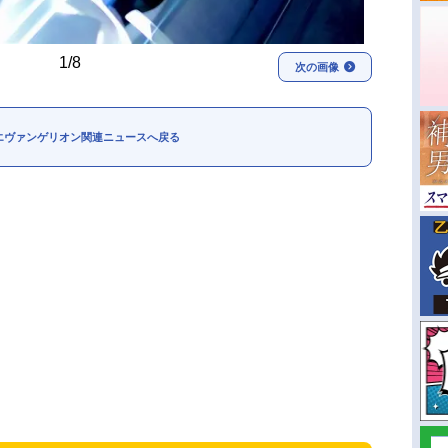
1/8
次の画像
エヴァンゲリオン関連ニュースへ戻る