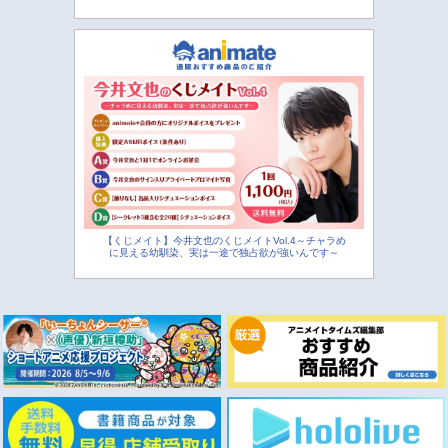
【くじメイト】今井文也のくじメイトVol.4～チャラめ
に見える幼馴染、実は一途で独占欲が強いんです～