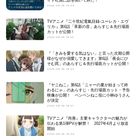
イト社員に話を聞いてみた！
2026-08-05 19:00
アニメ映画一覧
実写化映画一覧
TVアニメ『二十世紀電氣目録-ユーレカ・エヴ
今期アニメ曜日別一覧
リカ-』第6話「革新の音」あらすじ＆先行場面
カットが公開！
春アニメ
夏アニメ
2026-08-05 18:25
秋アニメ
冬アニメ
『「きみを愛する気はない」と言った次期公爵
様がなぜか溺愛してきます』第6話「夜会にひ
男性声優/女性声優一覧
そむ罠」のあらすじ＆先行場面カットが公開！
2026-08-05 18:02
FOLLOW US
『ヤニねこ』第6話「ニャーの夏が始まって終
わるにゃ」のあらすじ・先行場面カット・予告
映像が公開！ ペンペンねこ役に小林ゆうさん
が決定
2026-08-05 18:01
TVアニメ『尚善』主要キャラクターの魅力が
伝わる第1弾PVが解禁！ 2027年4月より放送
開始
2026-08-05 18:00