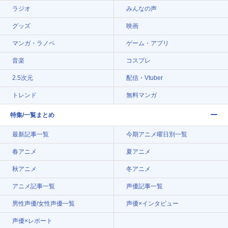
ラジオ
みんなの声
グッズ
映画
マンガ・ラノベ
ゲーム・アプリ
音楽
コスプレ
2.5次元
配信・Vtuber
トレンド
無料マンガ
特集/一覧まとめ
最新記事一覧
今期アニメ曜日別一覧
春アニメ
夏アニメ
秋アニメ
冬アニメ
アニメ記事一覧
声優記事一覧
男性声優/女性声優一覧
声優×インタビュー
声優×レポート