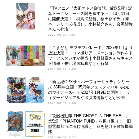
「TVアニメ『大正オトメ御伽話』放送5周年記
念トークショー～久闊を叙する～」10月11日
に開催決定！ 羽鳥潤監督、福田裕子氏（脚
本・シリーズ構成）、小林裕介さん、会沢紗弥
さんら登壇
2026-08-05 17:01
『こまどり モフモフパレード』2027年1月より
放送決定！ コマ撮りアニメーション制作をド
ワーフスタジオが担当｜小野賢章さんらキャス
ト情報・先行場面写真などが解禁
2026-08-05 17:00
『新世紀GPXサイバーフォーミュラ』シリー
ズ 35周年企画「35周年フェスティバル -栄光
のウイナーズ-」が2027年1月9日に開催！ テ
ィザービジュアルや出演者情報などが公開
2026-08-05 17:00
『攻殻機動隊 THE GHOST IN THE SHELL』
第5話「PHANTOM FUND」を振り返り！ 旧
型電脳都市に潜む汚職と、命を懸ける攻殻機動
隊
2026-08-05 16:30