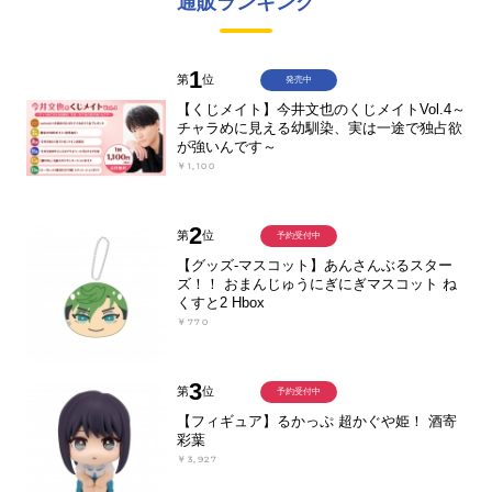
通販ランキング
1
第
位
発売中
【くじメイト】今井文也のくじメイトVol.4～
チャラめに見える幼馴染、実は一途で独占欲
が強いんです～
￥1,100
2
第
位
予約受付中
【グッズ-マスコット】あんさんぶるスター
ズ！！ おまんじゅうにぎにぎマスコット ね
くすと2 Hbox
￥770
3
第
位
予約受付中
【フィギュア】るかっぷ 超かぐや姫！ 酒寄
彩葉
￥3,927