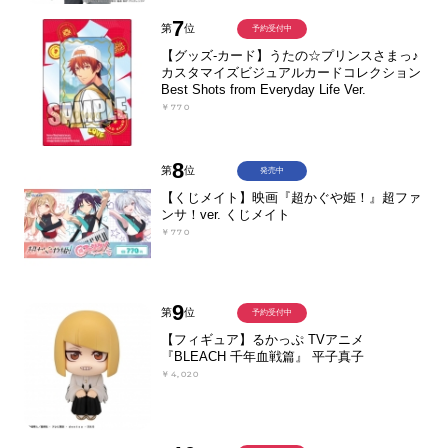
7
第
位
予約受付中
【グッズ-カード】うたの☆プリンスさまっ♪
カスタマイズビジュアルカードコレクション
Best Shots from Everyday Life Ver.
￥770
8
第
位
発売中
【くじメイト】映画『超かぐや姫！』超ファ
ンサ！ver. くじメイト
￥770
9
第
位
予約受付中
【フィギュア】るかっぷ TVアニメ
『BLEACH 千年血戦篇』 平子真子
￥4,020