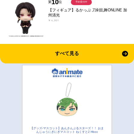
10
第
位
予約受付中
【フィギュア】るかっぷ 刀剣乱舞ONLINE 加
州清光
￥4,301
すべて見る
【グッズ-マスコット】あんさんぶるスターズ！！ おま
んじゅうにぎにぎマスコット ねくすと2 Hbox