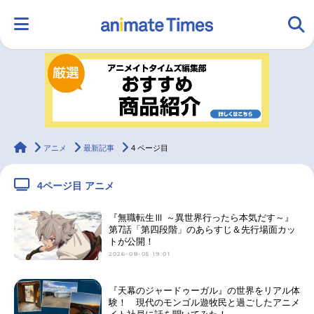
HOME
ランキング
アニメ
声優
ラジオ
みんなの声
グッズ
映画
animateTimes
アニメ
最新記事
4 ページ目
4ページ目 アニメ
マンガ・ラノベ
ゲーム・アプリ
音楽
コスプレ
『無職転生Ⅲ ～異世界行ったら本気だす～』
第7話「第四段階」のあらすじ＆先行場面カッ
トが公開！
2.5次元
配信・Vtuber
トレンド
無料マンガ
2026-08-05 19:01
最新記事一覧
『天幕のジャードゥーガル』の世界をリアル体
験！ 現代のモンゴル遊牧民と過ごしたアニメ
アニメ記事一覧
声優記事一覧