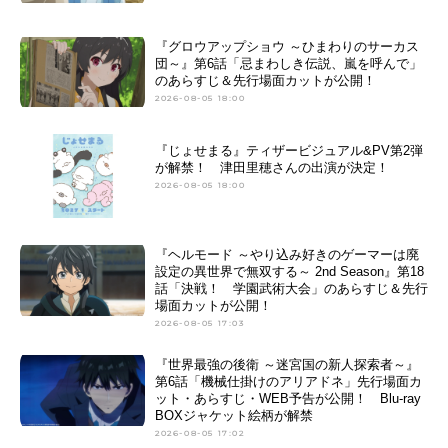
『グロウアップショウ ～ひまわりのサーカス
団～』第6話「忌まわしき伝説、嵐を呼んで」
のあらすじ＆先行場面カットが公開！
2026-08-05 18:00
『じょせまる』ティザービジュアル&PV第2弾
が解禁！ 津田里穂さんの出演が決定！
2026-08-05 18:00
『ヘルモード ～やり込み好きのゲーマーは廃
設定の異世界で無双する～ 2nd Season』第18
話「決戦！ 学園武術大会」のあらすじ＆先行
場面カットが公開！
2026-08-05 17:03
『世界最強の後衛 ～迷宮国の新人探索者～』
第6話「機械仕掛けのアリアドネ」先行場面カ
ット・あらすじ・WEB予告が公開！ Blu-ray
BOXジャケット絵柄が解禁
2026-08-05 17:02