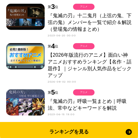
3
第
位
アニメ
『鬼滅の刃』十二鬼月（上弦の鬼、下
弦の鬼）メンバーを一覧で紹介＆解説
（登場鬼の情報まとめ）
2023-06-20 00:00
4
第
位
アニメ
【2026年版流行のアニメ】面白い神
アニメおすすめランキング【名作・話
題作】｜ジャンル別人気作品をピック
アップ
2026-08-02 00:00
5
第
位
アニメ
『鬼滅の刃』呼吸一覧まとめ｜呼吸
法、常中などキーワードを解説
2023-06-15 19:00
ランキングを見る