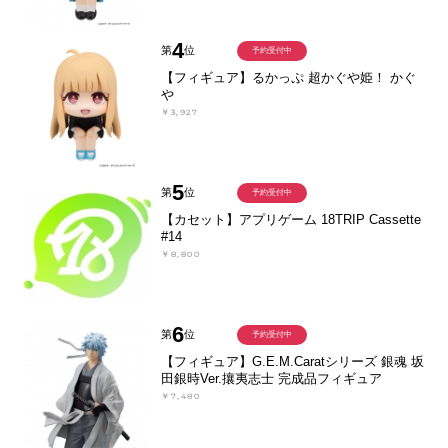
4
第
位
予約受付中
【フィギュア】るかっぷ 超かぐや姫！ かぐ
や
￥3,927
5
第
位
予約受付中
【カセット】アプリゲーム 18TRIP Cassette
#14
￥8,800
6
第
位
予約受付中
【フィギュア】G.E.M.Caratシリーズ 銀魂 坂
田銀時Ver.攘夷志士 完成品フィギュア
￥7,480