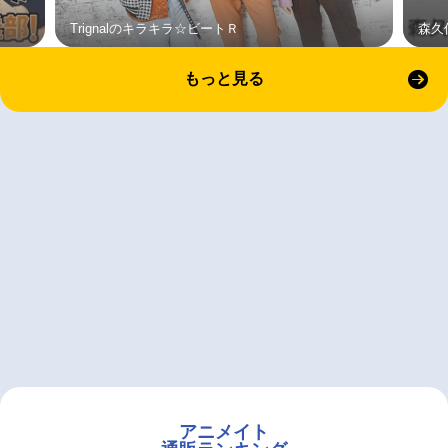
Trignalのキラキラ☆ビートＲ
森久
もっと見る
アニメイト