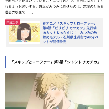
を断ったと勘違いしていることにつけ込んで、自分に協力してく
Vアニメ『スキップとローファー』作
れるようお願いする。兼近がみつみに見せたのは、志摩のとある
品情報放送・配信情報2023年4月か
過去の映像で……。
らTOKYOMXほかにて放送開始！DM
MTVにて地上波放送同時先行配信決
関連記事
定！■放送情報TOKYOMX：4月4日か
春アニメ『スキップとローファー』
第4話「ピリピリ カツカツ」先行場
ら毎週火曜日23:00～AT-X：4月5日
面カット＆あらすじ！ みつみの故
から毎週水曜日22:00～【※リピート
郷のモデル・石川県珠洲市でARイベ
放送】毎週金曜日10:00〜／毎週火曜
ントが開催決定
日16:00〜北陸朝日放送：4月5日から
「月刊アフタヌーン」にて連載中の
毎週水曜日25:58～BS朝日：4月7日
スクールライフ・コメディ『スキッ
から毎週金曜日23:00～関西テレビ放
プとローファー』。本作のTVアニメ
送：4月9日から毎週日曜日25:59～■
『スキップとローファー』第6話「シトシト チカチカ」
が、2023年4月4日（火）よりTOKY
配信情報DMMTVにて4月4日から毎
OMXほかにて放送中です。このた
週火曜日23:00～...
び、第4話「ピリピリカツカツ」の先
行場面カット＆あらすじが公開とな
りました！また、みつみの故郷のモ
デルとなった石川県珠洲市にて、AR
イベントの開催が決定。市内に設置
された観光スポット付近で指定され
たQRコードを読み込むと、キャラク