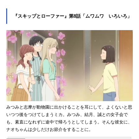
ップとローファー』。このたび、第7
話～第5話振り返り一挙放送はこちら
話「パタパタ モテモテ」の先行場
TVアニメ『スキップとローファー』
面カット＆あらすじが公開となりま
『スキップとローファー』第8話「ムワムワ いろいろ」
作品情報放送・配信情報2023年4月
した！第7話「パタパタ モテモテ」
からTOKYOMXほかにて放送中!DMM
あらすじ7月、みつみはめでたく前期
TVにて地上...
生徒会の書記に就任。新生徒会長を
目指していたストイックな高嶺先輩
は惜しくも落選、副会長となってい
た。ショックから立ち直れない高嶺
先輩を見て、兼近先輩は何か思いつ
いたようで……？スタッフ脚本：日
高勝郎画コンテ：阿部ゆり子演出：
横野光代総作画監督：井川麗奈作画
監督：虎高昇、西田美弥子TVアニメ
『スキップとローファー』作品情報
放送・配信情報2023年4月からTOKY
みつみと志摩が動物園に出かけることを耳にして、よくないと思
OMXほかにて放送中！DMMTVにて
いつつ後をつけてしまうミカ。みつみ、結月、誠との女子会で
地上波放送同時先行配信！■放送情報
も、素直になれずに途中で帰ろうとしてしまう。そんな彼女に、
TOKYOMX：4月4日から毎週火曜日2
ナオちゃんは少しだけお節介をすることに。
3:00～AT-X：4月5日から毎週水曜日
22:00～【※リピート放送】毎週金曜