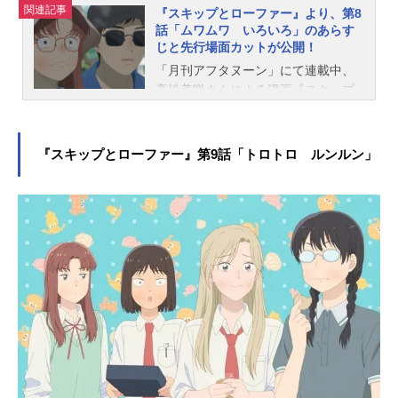
関連記事
日10:00～／毎週火曜日16:00～北陸
『スキップとローファー』より、第8
話「ムワムワ いろいろ」のあらす
朝日放送：4月5日から毎週水曜日25:
じと先行場面カットが公開！
58～BS朝日：4月7日から毎週金曜日
「月刊アフタヌーン」にて連載中、
23:00～関西テレビ放送：4月9日から
高松美咲さんによる漫画『スキップ
毎週日曜日25:59～■配信情報DMMT
とローファー』がTVアニメ化。2023
Vにて4月4日から毎週火曜日23:00～
年4月4日（火）より、TOKYOMXほ
地上波放送同時先行配信！4月9日
かにて放送中です。このたび、第8話
（日）23:00～※2話以降毎週土曜日2
『スキップとローファー』第9話「トロトロ ルンルン」
「ムワムワ いろいろ」のあらすじ
3:00～dアニメストア4月11日から毎
と先行場面カットが公開となりまし
週火曜...
た。 第8話「ムワムワ いろい
ろ」あらすじみつみと志摩が動物園
に出かけることを耳にして、よくな
いと思いつつ後をつけてしまうミ
カ。みつみ、結月、誠との女子会で
も、素直になれずに途中で帰ろうと
してしまう。そんな彼女に、ナオち
ゃんは少しだけお節介をすること
に。 スタッフ脚本：米内山陽子画
コンテ・演出：山城智恵総作画監