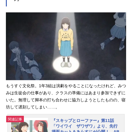
うすぐ文化祭。1年3組は演劇をやる
胸...
ことになったけれど、みつみは生徒
会の仕事があり、クラスの準備には
あまり参加できずにいた。無理して
脚本の打ち合わせに協力しようとし
たものの、寝坊して遅刻してしま
い……。スタッフ脚本：米内山陽子
画コンテ：寺東克己演出：矢野孝典
総作画監督：梅下麻奈未作画監督：
杜野都、林夏菜、中山和子、ChoiSo-
jeong、JooOk-yoon、江湧、陳玉
峰、赵玲TVアニメ『スキップとロー
ファー』作品情報放送・配信情報202
もうすぐ文化祭。1年3組は演劇をやることになったけれど、みつ
3年4月からTOKYOMXほかにて放送
みは生徒会の仕事があり、クラスの準備にはあまり参加できずに
中!DMMTVにて地上波放送同時先行
配信！■放送情報TOKYOMX：4月4日
いた。無理して脚本の打ち合わせに協力しようとしたものの、寝
から毎週火曜日23:00～AT-X：4月5
坊して遅刻してしまい……。
日から毎週水曜日22:00～【※リピー
ト放送】毎週金曜日10:00?／毎週火
関連記事
『スキップとローファー』第11話
曜日16:00?北陸朝日放送：4月5日か
「ワイワイ ザワザワ」より、先行
場面カット＆あらすじが公開！ AB