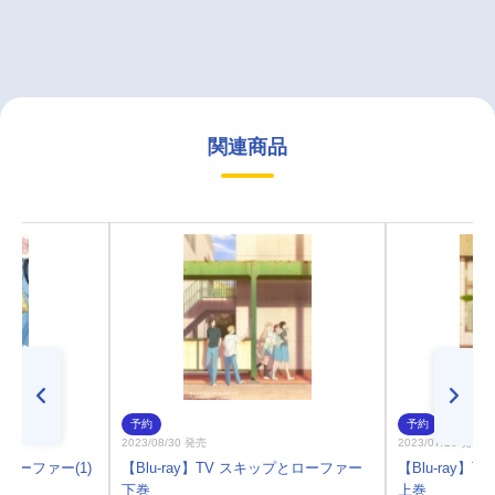
関連商品
予約
予約
2023/08/30 発売
2023/07/26 発売
ローファー(1)
【Blu-ray】TV スキップとローファー
【Blu-ray
下巻
上巻