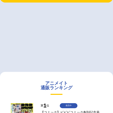
アニメイト
通販ランキング
1
第
位
発売中
【コミック】ビビビコミック創刊記念号