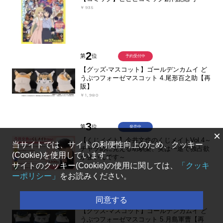
￥935
2
第
位
予約受付中
【グッズ-マスコット】ゴールデンカムイ ど
うぶつフォーゼマスコット 4.尾形百之助【再
販】
￥1,980
3
第
位
発売中
×
【くじメイト】今井文也のくじメイトVol.4～
当サイトでは、サイトの利便性向上のため、クッキー
チャラめに見える幼馴染、実は一途で独占欲
(Cookie)を使用しています。
が強いんです～
サイトのクッキー(Cookie)の使用に関しては、
「クッキ
￥1,100
ーポリシー」
をお読みください。
4
第
位
予約受付中
同意する
【グッズ-マスコット】ゴールデンカムイ ど
うぶつフォーゼマスコット 5.月島軍曹【再