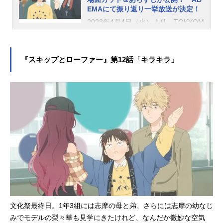
ら毎週水曜日25:58～BS朝日：4月7
EMAにて振り返り一挙放送が決定！
日から毎週金曜日23:00～関西テレビ
2023年4月4日（火）より、TOKYOM
放送：4月9日から毎週日曜日25:59～
Xほかにて放送中の『スキップとロー
■配信情報DMMTVにて4月4日から毎
ファー』。このたび、第11話「ワイ
週火曜日23:00～地上波放送同時先行
ワイ ザワザワ」の先行場面カット
配信！4月9日（日）23:00～※2話以
『スキップとローファー』第12話「キラキラ」
＆あらすじが公開となりました！ま
降毎週土曜日...
た、ABEMAにて本作の振り返り一挙
放送が決定しました。第11話「ワイ
ワイ ザワザワ」あらすじもうすぐ
文化祭。1年3組は演劇をやることに
なったけれど、みつみは生徒会の仕
事があり、クラスの準備にはあまり
参加できずにいた。無理して脚本の
打ち合わせに協力しようとしたもの
の、寝坊して遅刻してしまい……。
スタッフ脚本：日高勝郎画コンテ・
演出：阿部ゆり子総作画監督：井川
麗奈作画監督：天野和子、LeeSanJi
文化祭最終日。1年3組には志摩の母と弟、さらには志摩の幼なじ
n、柳瀬譲二、LeeMin-bae、JooOk-y
みでモデルの梨々華も見学にきたけれど、なんだか微妙な空気
oonABEMAにて振り返り一挙放送が