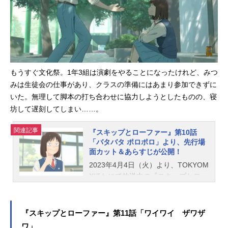
ぷり充電できたみつみは、ふたたび
都会へ。元気いっぱいで新学期を迎
えたけど……？ スタッフ脚本：日
高勝郎画コンテ・演出：本間修総作
画監督：井川麗奈作画監督：井上裕
亮、迫江沙羅、小笠原憂、田中沙
もうすぐ文化祭。1年3組は演劇をやることになったけれど、みつ
希、齊藤和也、田中彩「ノンクレジ
みは生徒会の仕事があり、クラスの準備にはあまり参加できずに
ットOP100万回再生記念」壁紙プレ
いた。無理して脚本の打ち合わせに協力しようとしたものの、寝
ゼントTVアニメ『スキップとローフ
坊して遅刻してしまい……。
ァー』ノンクレジットオープニング
映像（須田景凪「メロウ」）の再生
関連記事
回数が100万回を突破。これを記念し
『スキップとローファー』第10話
「バタバタ ポロポロ」より、先行場
て、オープニングの場面カットが使
面カット＆あらすじが公開！
用された壁紙が配布中です。 ダウ
2023年4月4日（火）より、TOKYOM
ンロードはこちら：https://skip-and-l
Xほかにて放送中の『スキップとロー
oafer.com/special.html#Ncopwp TV
ファー』。このたび、第10話「バタ
アニメ『スキップとローファー』作
バタポロポロ」の先行場面カット＆
品情報地方の小さな中学校から、東
あらすじが公開となりました！第10
京の高偏差値高校に首席入学した岩
『スキップとローファー』第11話「ワイワイ ザワザ
話「バタバタポロポロ」あらすじも
倉美津未。カンペキな生涯設計を
ワ」