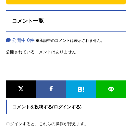
んだか微妙な空気に……？高校に入
学してから自分の中で何かが変化し
ていっていることに気づいた志摩
コメント一覧
は、梨々華に今の正直な気持ちを話
しはじめて……。スタッフ脚本：米
内山陽子画コンテ・演出：出合小都
美総作画監督：梅下麻奈未、井川麗
公開中 0件
※承認中のコメントは表示されません。
奈作画監督：井上裕亮、小島明日
公開されているコメントはありません
香、田中未来、三浦菜奈、中山みゆ
き、迫江沙羅、柳瀬譲二、小笠原
憂、合田真さ美、佐藤好、斉藤和也
中国BiliBiliにて23年4月クール作品1
位にランクイン！TVアニメ『スキッ
プとローファー』が中国の動画サイ
トBiliBiliの23年4月クール作品のラン
キングにて1位にランクインしまし
た！英語圏でもクランチロールのサ
コメントを投稿する(ログインする)
イトレビュー評価【平均4.9/5】、合
計視聴数2,795,099（6/710話時点）
ログインすると、これらの操作が行えます。
と、日本国内だけでなく海外でも好
評となっています！TVアニメ『ス