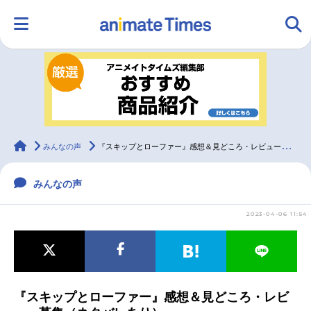
HOME
ランキング
アニメ
声優
ラジオ
みんなの声
グッズ
映画
animateTimes
みんなの声
『スキップとローファー』感想＆見どころ・レビュー募集（ネタバレあり）
みんなの声
マンガ・ラノベ
ゲーム・アプリ
音楽
コスプレ
2023-04-06 11:54
2.5次元
配信・Vtuber
トレンド
無料マンガ
最新記事一覧
『スキップとローファー』感想＆見どころ・レビ
アニメ記事一覧
声優記事一覧