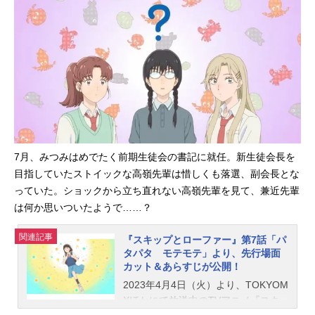
した...
無料で視聴可能です。第6話「シトシ
ト チカチカ」あらすじふみに好き
な人ができた！ 親友と初めて恋バ
ナをして、みつみはちょっとふわふ
わ気分。でも、今日が期末考査の出
題範囲の発表日だと気づくと、そん
なものは吹き飛んでしまった。みつ
みの準備は万端だったんだけ
ど……。スタッフ脚本：米内山陽子
画コンテ：篠原俊哉演出：平向智子
7月、みつみはめでたく前期生徒会の書記に就任。新生徒会長を
総作画監督：梅下麻奈未作画監督：
目指していたストイックな高嶺先輩は惜しくも落選、副会長とな
天野和子、小島明日香、田中未来、
っていた。ショックから立ち直れない高嶺先輩を見て、兼近先輩
中山みゆき、斉藤和也、岩崎亮ABEM
Aにて振り返り一挙放送が決定！放送
は何か思いついたようで……？
日時：5月9日（火）21:10～第1話～
第4話振り返り一挙放送5月10日
関連記事
『スキップとローファー』第7話「パ
（水）18:50～第1話～第5話振り返り
タパタ モテモテ」より、先行場面
カット＆あらすじが公開！
一挙放送放送チャンネル：ABEMAア
ニメチャンネルにて実施●視聴は以下
2023年4月4日（火）より、TOKYOM
から5月9日(火)第1話～第4話振り返
Xほかにて放送中のTVアニメ『スキ
り一挙放送はこちら5月10日(水)第1