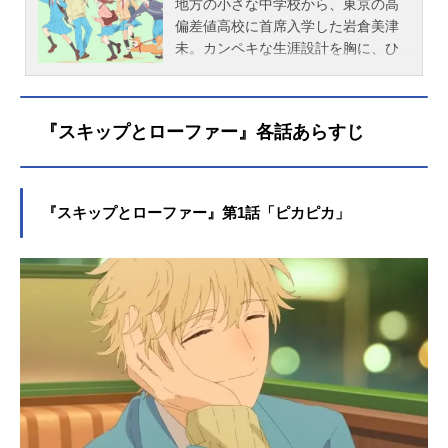
地方の小さな中学校から、東京の高
偏差値高校に首席入学した岩倉美津
未。カンペキな生涯設計を胸に、ひ
とり上京してきた田舎の神童は、勉
強はできるけれど距離感が独特でち
ょっとズレてる。だから失敗するこ
『スキップとローファー』各話あらすじ
ともあるけれど、その天然っぷりに
クラスメイトたちはやわらかに感化
されて、十人十色の個性はいつしか
重なっていく。知り合って、だんだ
『スキップとローファー』第1話「ピカピカ」
んわかって、気づけば互いに通じ合
う。だれもが経験する心のもやも
や、チリチリした気持ち。わかりあ
えるきっかけをくれるのは、かけが
えのない友達。ときどき不協和音ス
レスレ、だけどいつのまにかハッピ
ーなスクールライフ・コメディ！作
品名スキップとローファー放送形態T
Vアニメスケジュール2023年4月4日
（火）〜2023年6月20日（火）TOKY
OMXほか話数全12話キャスト岩倉美