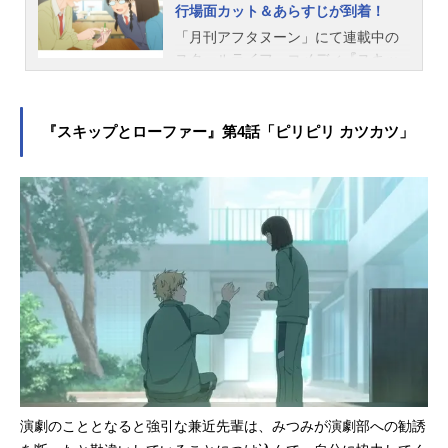
行場面カット＆あらすじが到着！
品の公式TikTokアカウントがオープ
ン！本編の切り抜き動画や、スペシ
「月刊アフタヌーン」にて連載中の
ャル映像をお届けします。ぜひフォ
スクールライフ・コメディ『スキッ
ローしてお楽しみください！公式Tik
プとローファー』。本作のTVアニメ
TokTVアニメ『スキップとローファ
が、2023年4月4日（火）よりTOKY
ー』作品情報放送・配信情報2023年
OMXほかにて放送中です。このた
『スキップとローファー』第4話「ピリピリ カツカツ」
4月からTOKYOMXほかにて放送開
び、第3話「フワフワバチバチ」の先
始！DMMTVにて地上波放送同時先行
行場面カット＆あらすじが到着しま
配信決...
した！第3話「フワフワバチバチ」あ
らすじ放課後、みつみは生徒会室
へ。その扉の前に佇んでいたのは同
じクラスの誠だった。クラスメイト
に自分と同じように生徒会に興味が
ある人がいた！と喜ぶみつみだけ
ど、誠はちょっと引き気味。実はみ
つみには“裏番”というウワサがあっ
て……？スタッフ脚本：日高勝郎画
コンテ：許琮演出：高村彰総作画監
督：井川麗奈作画監督：小島明日
演劇のこととなると強引な兼近先輩は、みつみが演劇部への勧誘
香、田中未来、迫江沙羅、小笠原憂T