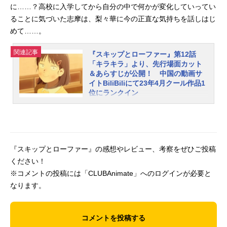
に……？高校に入学してから自分の中で何かが変化していってい
決定！ABEMAにて振り返り一挙放送
が決定しました！ 放送後1週間、無
ることに気づいた志摩は、梨々華に今の正直な気持ちを話しはじ
料でお楽しみいただけます。放送日
めて……。
時：6月13日（火）15:00～／19:00
～ 第1話～第9話振り返り一挙放送
関連記事
『スキップとローファー』第12話
放送チャンネル：ABEMAアニメチャ
「キラキラ」より、先行場面カット
＆あらすじが公開！ 中国の動画サ
ンネルにて実施番組URL：・6月13日
イトBiliBiliにて23年4月クール作品1
(火)15:00～はこちら・6月13日(火)1
位にランクイン
9:00～はこちらTVアニメ『スキップ
2023年4月4日（火）より、TOKYOM
とローファー』作品情報放送・配信
Xほかにて放送中の『スキップとロー
情報2023年4月からTOKYOMXほか
ファー』。このたび、第12話「キラ
にて放送中!DMMTVにて地上波放送
キラ」の先行場面カット＆あらすじ
同時先行配信！■放送情報TOKYOM
『スキップとローファー』の感想やレビュー、考察をぜひご投稿
が公開となりました。また、本作が
X：4月4日から...
ください！
中国の動画サイトBiliBiliにて23年4月
クール作品1位にランクインしまし
※コメントの投稿には「CLUBAnimate」へのログインが必要と
た！第12話「キラキラ」あらすじ文
なります。
化祭最終日。1年3組には志摩の母と
弟、さらには志摩の幼なじみでモデ
ルの梨々華も見学にきたけれど、な
コメントを投稿する