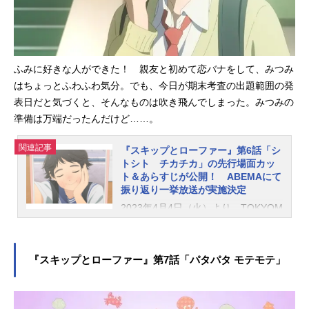
ターと一緒に撮影ができます。第4話
「ピリピリカツカツ」あらすじ演劇
のこととなると強引な兼近先輩は、
みつみが演劇部への勧誘を断ったと
ふみに好きな人ができた！ 親友と初めて恋バナをして、みつみ
勘違いしていることにつけ込んで、
自分に協力してくれるようお願いす
はちょっとふわふわ気分。でも、今日が期末考査の出題範囲の発
る。兼近がみつみに見せたのは、志
表日だと気づくと、そんなものは吹き飛んでしまった。みつみの
摩のとある過去の映像で……。スタ
準備は万端だったんだけど……。
ッフ脚本：篠塚智子画コンテ・演
出：佐沼ケン総作画監督：梅下麻奈
関連記事
『スキップとローファー』第6話「シ
未作画監督：藤崎真吾、ヨイドレ、
トシト チカチカ」の先行場面カッ
古徳真美石川県珠洲市にて、ARイベ
ト＆あらすじが公開！ ABEMAにて
振り返り一挙放送が実施決定
ントが開催みつみの故郷のモデルと
なった石川県珠洲市にて、ARイベン
2023年4月4日（火）より、TOKYOM
トの開催が決定しました！市内に設
Xほかにて放送中のTVアニメ『スキ
置された観光スポット付近で指定さ
ップとローファー』。このたび、第6
れたQRコードを読み込むと、キャラ
話「シトシト チカチカ」の先行場
『スキップとローファー』第7話「パタパタ モテモテ」
クターと一緒に撮影ができます。さ
面カット＆あらすじが公開となりま
らに「道の駅すずなり」では、アニ
した！また、ABEMAにて本作の振り
メに登場する「いかじま駅」を再現
返り一挙放送が決定。放送後1週間、