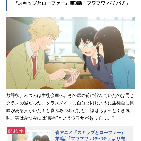
『スキップとローファー』第3話「フワフワ バチバチ」
作品で、そんな中ナオちゃんとして
OMXほかにて放送中です。このた
関われることがとても嬉しいです。
び、第2話「そわそわうろうろ」の先
みつみちゃんとナオちゃんの関係性
行場面カット＆あらすじが到着しま
はなんだか心地よくて、ずっと見て
した！また、TVアニメ放送を記念し
いたくな...
て、作品の公式TikTokアカウントが
開設。本編の切り抜き動画や、スペ
シャル映像が公開されるとのことで
す。第2話「そわそわうろうろ」あら
すじクラスで自己紹介する日、みつ
みはとても緊張していた。ナオちゃ
んに励ましてもらったけれど、渾身
のジョークが滑り、教室はとても寒
い雰囲気に……。さりげなくフォロ
放課後、みつみは生徒会室へ。その扉の前に佇んでいたのは同じ
ーしてくれたのは、入学式の日にも
クラスの誠だった。クラスメイトに自分と同じように生徒会に興
助けてくれた志摩だった。スタッフ
味がある人がいた！と喜ぶみつみだけど、誠はちょっと引き気
脚本：篠塚智子絵コンテ・演出：阿
部ゆり子総作画監督：井川麗奈作画
味。実はみつみには“裏番”というウワサがあって……？
監督：天野和子、LeeSangJin、佐藤
好、川口弘明公式TikTokアカウント
関連記事
春アニメ『スキップとローファー』
が開設TVアニメ放送を記念して、作
第3話「フワフワ バチバチ」より先