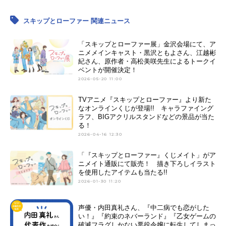
スキップとローファー 関連ニュース
「スキップとローファー展」金沢会場にて、ア
ニメメインキャスト・黒沢ともよさん、江越彬
紀さん、原作者・高松美咲先生によるトークイ
ベントが開催決定！
2026-05-20 11:00
TVアニメ『スキップとローファー』より新た
なオンラインくじが登場!! キャラファイング
ラフ、BIGアクリルスタンドなどの景品が当た
る！
2026-04-16 12:30
「『スキップとローファー』くじメイト」がア
ニメイト通販にて販売！ 描き下ろしイラスト
を使用したアイテムも当たる!!
2026-01-30 11:20
声優・内田真礼さん、『中二病でも恋がした
い！』『約束のネバーランド』『乙女ゲームの
破滅フラグしかない悪役令嬢に転生してしまっ