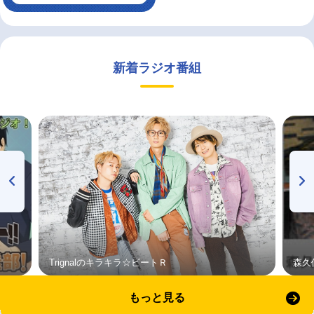
新着ラジオ番組
Trignalのキラキラ☆ビートＲ
森久
もっと見る