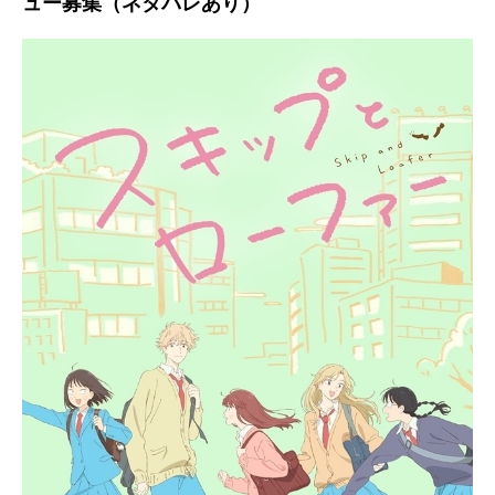
ュー募集（ネタバレあり）
アニメ映画一覧
実写化映画一覧
今期アニメ曜日別一覧
春アニメ
夏アニメ
秋アニメ
冬アニメ
男性声優/女性声優一覧
FOLLOW US