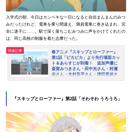
津未：黒沢ともよ志摩聡介：江越彬
紀江頭ミカ：寺崎裕香村重結月：内
入学式の朝、今日はカンペキな一日になると自信まんまんのみつ
田真礼久留米誠：潘めぐみナオ：斎
みだったけれど、電車を乗り間違え、満員電車に巻き込まれ、完
賀みつき迎井司：田中光山田健斗：
村瀬歩兼近鳴海：木村良平高嶺十貴
全に迷子に……。駅で深く落ちこむみつみに声をかけてくれたの
子：津田美波スタッフ原作：高松美
は、同じ高校の制服を着た志摩だった。
咲(講談社「月刊アフタヌーン」連載)
監督・シリーズ構成：出合小都美副
関連記事
春アニメ『スキップとローファー』
監督：阿部ゆり子キャラクターデザ
第1話「ピカピカ」より先行場面カッ
ト＆あらすじが到着！ 追加声優に
イン・総作画監督：梅下麻奈未総作
斎賀みつきさん・田中光さん・村瀬
画監督：井川麗奈プロップ設定：...
歩さん・木村良平さん・津田美波さ
ん決定、コメントも到着
「月刊アフタヌーン」にて連載中の
スクールライフ・コメディ『スキッ
『スキップとローファー』第2話「そわそわ うろうろ」
プとローファー』がアニメ化！ 202
3年4月からTOKYOMXほかにて放送
開始、DMMTVにて地上波放送同時先
行配信となります。このたび、第1話
「ピカピカ」より先行場面カット＆