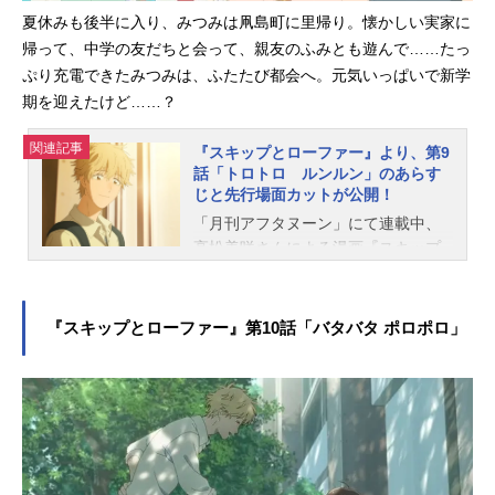
督：梅下麻奈未作画監督：柳瀬譲
夏休みも後半に入り、みつみは凧島町に里帰り。懐かしい実家に
二、LeeSanJin、中山みゆき、佐藤
帰って、中学の友だちと会って、親友のふみとも遊んで……たっ
好、田中未来、花輪美幸「ノンクレ
ぷり充電できたみつみは、ふたたび都会へ。元気いっぱいで新学
ジットOP100万回再生記念」壁紙プ
期を迎えたけど……？
レゼントTVアニメ『スキップとロー
ファー』ノンクレジットオープニン
関連記事
グ映像（須田景凪「メロウ」）の再
『スキップとローファー』より、第9
話「トロトロ ルンルン」のあらす
生回数が100万回を突破。これを記念
じと先行場面カットが公開！
して、オープニングの場面カットが
「月刊アフタヌーン」にて連載中、
使用された壁紙が配布中です、 ダ
高松美咲さんによる漫画『スキップ
ウンロードはこちら：https://skip-an
とローファー』がTVアニメ化。2023
d-loafer.com/special.html#Ncopwp
年4月4日（火）より、TOKYOMXほ
TVアニメ『スキップとローファー』
かにて放送中です。このたび、第9話
作品情報地方の小さな中学校から、
『スキップとローファー』第10話「バタバタ ポロポロ」
「トロトロ ルンルン」のあらすじ
東京の高偏差値高校に首席入学した
と先行場面カットが公開となりまし
岩倉...
た。 第9話「トロトロ ルンル
ン」あらすじ夏休みも後半に入り、
みつみは凧島町に里帰り。懐かしい
実家に帰って、中学の友だちと会っ
て、親友のふみとも遊んで……たっ