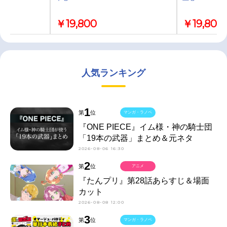
￥19,800
￥19,800
人気ランキング
1
第
位
マンガ・ラノベ
『ONE PIECE』イム様・神の騎士団
「19本の武器」まとめ＆元ネタ
2026-08-06 16:30
2
第
位
アニメ
『たんプリ』第28話あらすじ＆場面
カット
2026-08-08 12:00
3
第
位
マンガ・ラノベ