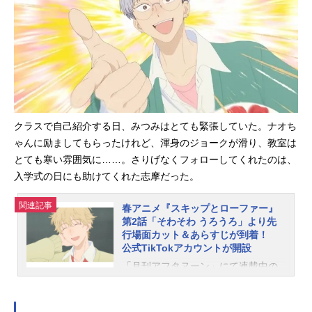
あらすじが到着。追加声優に斎賀み
つきさん・田中光さん・村瀬歩さ
ん・木村良平さん・津田美波さんが
決定し、コメントも到着。番宣CMも
公開されました。第1話「ピカピカ」
あらすじ入学式の朝、今日はカンペ
キな一日になると自信まんまんのみ
つみだったけれど、電車を乗り間違
え、満員電車に巻き込まれ、完全に
クラスで自己紹介する日、みつみはとても緊張していた。ナオち
迷子に……。駅で深く落ちこむみつ
ゃんに励ましてもらったけれど、渾身のジョークが滑り、教室は
みに声をかけてくれたのは、同じ高
とても寒い雰囲気に……。さりげなくフォローしてくれたのは、
校の制服を着た志摩だった。スタッ
入学式の日にも助けてくれた志摩だった。
フ脚本：米内山陽子絵コンテ・演
出：出合小都美総作画監督：梅下麻
関連記事
春アニメ『スキップとローファー』
奈未作画監督：井上裕亮番宣CMを公
第2話「そわそわ うろうろ」より先
開！ 2023年4月からTOKYOMXほ
行場面カット＆あらすじが到着！
かにて放送開始追加キャスト公開！
公式TikTokアカウントが開設
コメントも到着！ナオ役：斎賀みつ
「月刊アフタヌーン」にて連載中の
きさんコメントみつみちゃんや周り
スクールライフ・コメディ『スキッ
の友達の行動や言動についニコニコ
プとローファー』。本作のTVアニメ
してしまう、とてもほんわりとした
が、2023年4月4日（火）よりTOKY