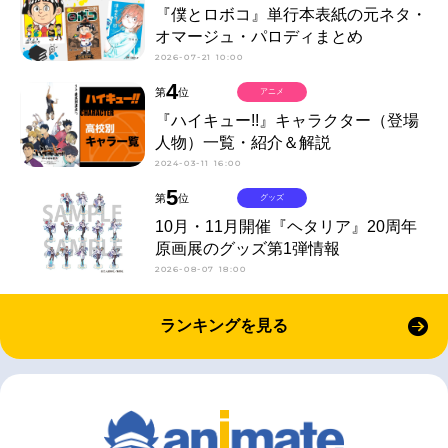
『僕とロボコ』単行本表紙の元ネタ・
オマージュ・パロディまとめ
2026-07-21 10:00
4
第
位
アニメ
『ハイキュー!!』キャラクター（登場
人物）一覧・紹介＆解説
2024-03-11 16:00
5
第
位
グッズ
10月・11月開催『ヘタリア』20周年
原画展のグッズ第1弾情報
2026-08-07 18:00
ランキングを見る