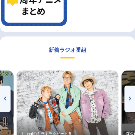
新着ラジオ番組
Trignalのキラキラ☆ビートＲ
森久