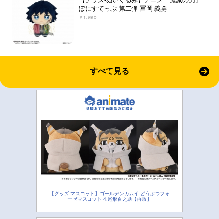
【グッズ-ぬいぐるみ】アニメ「鬼滅の刃」
ぽにすてっぷ 第二弾 冨岡 義勇
￥1,980
すべて見る
【グッズ-マスコット】ゴールデンカムイ どうぶつフォ
ーゼマスコット 4.尾形百之助【再販】