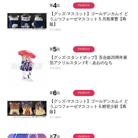
4
第
位
予約受付中
【グッズ-マスコット】ゴールデンカムイ ど
うぶつフォーゼマスコット 5.月島軍曹【再
販】
￥1,980
5
第
位
予約受付中
【グッズ-スタンドポップ】百合姫20周年展
箔アクリルスタンドE：あおのなち
￥2,200
6
第
位
予約受付中
【グッズ-マスコット】ゴールデンカムイ ど
うぶつフォーゼマスコット 6.鯉登少尉【再
販】
￥1,980
7
第
位
予約受付中