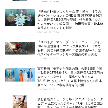
2026-08-03 18:30
『映画クレヨンしんちゃん 奇々怪々！オラの
妖怪バケ～ション』公開3日間で観客動員44万
人、興行収入5.3億円を記録｜特別映像「なん
かようかい？」編公開！ 秋田県知事・鈴木健
太氏よりコメントも到着
2026-08-03 17:30
『スパイダーマン：ブランド・ニュー・デイ』
2026年全世界オープニング興収No.1 日本で
も初日興収＆動員数2026年公開洋画No.1、歴
代スパイダーマンシリーズ最高の初日興収
2026-08-03 15:55
実写映画『モアナと伝説の海』公開3日間で国
内動員数25万6,644人、国内興行収入3.7億円の
大ヒットスタート！ 屋比久知奈さん＆
TSUZUMIさん（ME:I）＆尾上松也さんの日本
版エンドソング収録模様を初公開
2026-08-03 15:10
歌と冒険のミュージカル・アニメーション『ダ
ビデ ～王になった少年～』11月6日より全国公
開！ ティザーポスター＆場面写真が解禁