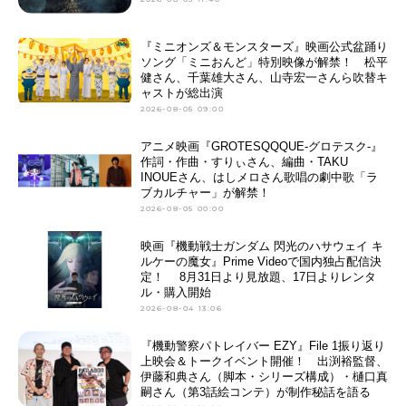
『ミニオンズ＆モンスターズ』映画公式盆踊り
ソング「ミニおんど」特別映像が解禁！ 松平
健さん、千葉雄大さん、山寺宏一さんら吹替キ
ャストが総出演
2026-08-05 09:00
アニメ映画『GROTESQQQUE-グロテスク-』
作詞・作曲・すりぃさん、編曲・TAKU
INOUEさん、はしメロさん歌唱の劇中歌「ラ
ブカルチャー」が解禁！
2026-08-05 00:00
映画『機動戦士ガンダム 閃光のハサウェイ キ
ルケーの魔女』Prime Videoで国内独占配信決
定！ 8月31日より見放題、17日よりレンタ
ル・購入開始
2026-08-04 13:06
『機動警察パトレイバー EZY』File 1振り返り
上映会＆トークイベント開催！ 出渕裕監督、
伊藤和典さん（脚本・シリーズ構成）・樋口真
嗣さん（第3話絵コンテ）が制作秘話を語る