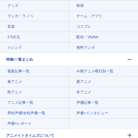
グッズ
映画
マンガ・ラノベ
ゲーム・アプリ
音楽
コスプレ
2.5次元
配信・Vtuber
トレンド
無料マンガ
特集/一覧まとめ
最新記事一覧
今期アニメ曜日別一覧
春アニメ
夏アニメ
秋アニメ
冬アニメ
アニメ記事一覧
声優記事一覧
男性声優/女性声優一覧
声優×インタビュー
声優×レポート
アニメイトタイムズについて