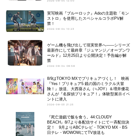
2026-08-04 12:00
実写映画『ブルーロック』Adoの主題歌「モン
ストロ」を使用したスペシャルコラボPV解
禁！
2026-08-04 10:23
ゲーム機を飛び出して現実世界へ——シリーズ
最新作にして最終章『ジュマンジ／オープンワ
ールド』12月25日より公開決定！予告編が解
禁
2026-08-04 08:58
8/9はTOKYO MXでプリキュアづくし！ 映画
『Yes！プリキュア5 鏡の国のミラクル大冒
険！』放送、大西葵さん（≒JOY）＆増井優花
さんが『名探偵プリキュア！』体験型展示イベ
ントに潜入
2026-08-03 21:25
『死亡遊戯で飯を食う。44:CLOUDY
BEACH』8/7より各配信サイトにて一斉配信決
定！ 9月よりABCテレビ・TOKYO MX・BS
日テレ・WOWOWにてTV放送も