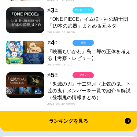
3
第
位
マンガ・ラノベ
『ONE PIECE』イム様・神の騎士団
「19本の武器」まとめ＆元ネタ
2026-08-06 16:30
4
第
位
映画
『映画ちいかわ』島二郎の正体を考え
る【考察・レビュー】
2026-08-03 12:00
5
第
位
アニメ
『鬼滅の刃』十二鬼月（上弦の鬼、下
弦の鬼）メンバーを一覧で紹介＆解説
（登場鬼の情報まとめ）
2023-06-20 00:00
ランキングを見る