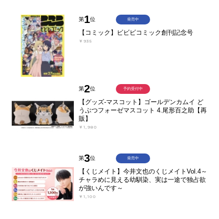
1
第
位
発売中
【コミック】ビビビコミック創刊記念号
￥935
2
第
位
予約受付中
【グッズ-マスコット】ゴールデンカムイ ど
うぶつフォーゼマスコット 4.尾形百之助【再
販】
￥1,980
3
第
位
発売中
【くじメイト】今井文也のくじメイトVol.4～
チャラめに見える幼馴染、実は一途で独占欲
が強いんです～
￥1,100