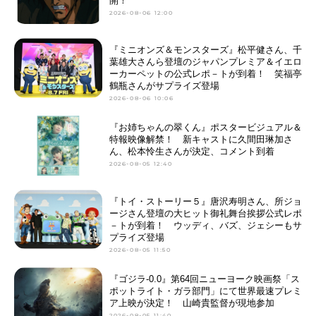
開！
2026-08-06 12:00
アニメ映画一覧
実写化映画一覧
『ミニオンズ＆モンスターズ』松平健さん、千
今期アニメ曜日別一覧
葉雄大さんら登壇のジャパンプレミア＆イエロ
ーカーペットの公式レポ－トが到着！ 笑福亭
春アニメ
夏アニメ
鶴瓶さんがサプライズ登場
2026-08-06 10:06
秋アニメ
冬アニメ
『お姉ちゃんの翠くん』ポスタービジュアル＆
特報映像解禁！ 新キャストに久間田琳加さ
男性声優/女性声優一覧
ん、松本怜生さんが決定、コメント到着
2026-08-05 12:40
FOLLOW US
『トイ・ストーリー５』唐沢寿明さん、所ジョ
ージさん登壇の大ヒット御礼舞台挨拶公式レポ
－トが到着！ ウッディ、バズ、ジェシーもサ
プライズ登場
2026-08-05 11:50
『ゴジラ-0.0』第64回ニューヨーク映画祭「ス
ポットライト・ガラ部門」にて世界最速プレミ
ア上映が決定！ 山崎貴監督が現地参加
2026-08-05 11:40