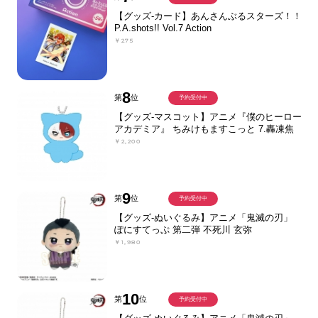
【グッズ-カード】あんさんぶるスターズ！！
P.A.shots!! Vol.7 Action
￥275
8
第
位
予約受付中
【グッズ-マスコット】アニメ『僕のヒーロー
アカデミア』 ちみけもますこっと 7.轟凍焦
￥2,200
9
第
位
予約受付中
【グッズ-ぬいぐるみ】アニメ「鬼滅の刃」
ぽにすてっぷ 第二弾 不死川 玄弥
￥1,980
10
第
位
予約受付中