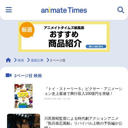
HOME
ランキング
アニメ
声優
ラジオ
みんなの声
グッズ
映画
animateTimes
映画
最新記事
2 ページ目
2ページ目 映画
マンガ・ラノベ
ゲーム・アプリ
音楽
コスプレ
『トイ・ストーリー５』ピクサー・アニメーシ
ョン史上最速で興行収入100億円を突破！
2026-08-06 14:43
2.5次元
配信・Vtuber
トレンド
無料マンガ
最新記事一覧
川尻善昭監督による時代劇アクションアニメ
『獣兵衛忍風帖』リバイバル上映の予告編が公
アニメ記事一覧
声優記事一覧