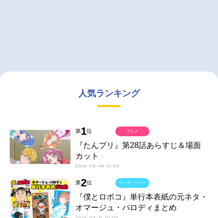
人気ランキング
1
第
位
アニメ
『たんプリ』第28話あらすじ＆場面
カット
2026-08-08 12:00
2
第
位
マンガ・ラノベ
『僕とロボコ』単行本表紙の元ネタ・
オマージュ・パロディまとめ
2026-07-21 10:00