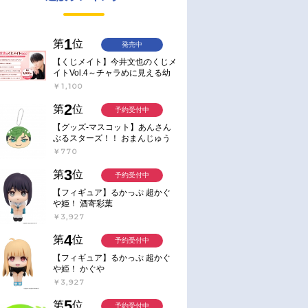
1
第
位
発売中
【くじメイト】今井文也のくじメ
イトVol.4～チャラめに見える幼
馴染、実は一途で独占欲が強いん
￥1,100
です～
2
第
位
予約受付中
【グッズ-マスコット】あんさん
ぶるスターズ！！ おまんじゅう
にぎにぎマスコット ねくすと2
￥770
Hbox
3
第
位
予約受付中
【フィギュア】るかっぷ 超かぐ
や姫！ 酒寄彩葉
￥3,927
4
第
位
予約受付中
【フィギュア】るかっぷ 超かぐ
や姫！ かぐや
￥3,927
5
第
位
予約受付中