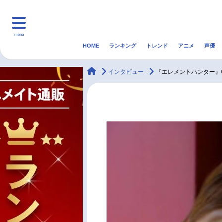
menu
HOME
ランキング
トレンド
アニメ
声優
HOME
ランキング
アニ
animateTimes
インタビュー
『エレメントハンター』OP「
マンガ・ラノベ
ゲーム・アプリ
音楽
最新記事一覧
アニメ記事一覧
声優記事一覧