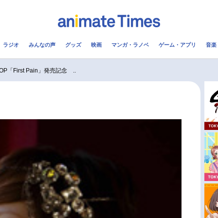
ラジオ
みんなの声
グッズ
映画
マンガ・ラノベ
ゲーム・アプリ
音楽
メ
声優
ラジオ
み
First Pain」発売記念 ..
コスプレ
2.5次元
配信
アニメ映画一覧
今期アニメ曜日別一覧
実写化映画一覧
春アニメ
男性声優/女性声優一覧
夏アニメ
FOLLOW US