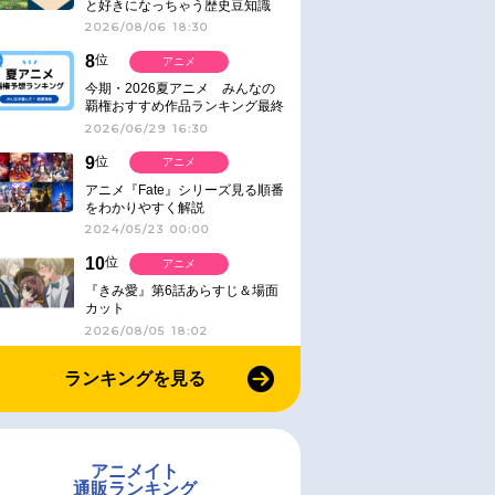
と好きになっちゃう歴史豆知識
2026/08/06 18:30
8
位
アニメ
今期・2026夏アニメ みんなの
覇権おすすめ作品ランキング最終
結果発表！
2026/06/29 16:30
9
位
アニメ
アニメ『Fate』シリーズ見る順番
をわかりやすく解説
2024/05/23 00:00
10
位
アニメ
『きみ愛』第6話あらすじ＆場面
カット
2026/08/05 18:02
ランキングを見る
アニメイト
通販ランキング