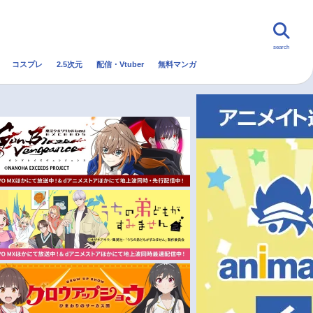
search
コスプレ
2.5次元
配信・Vtuber
無料マンガ
んなの声
グッズ
映画
・Vtuber
トレンド
無料マンガ
秋アニメ
冬アニメ