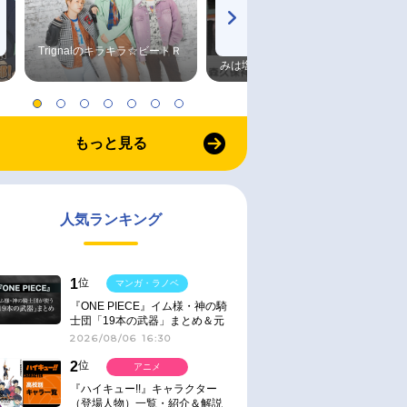
Trignalのキラキラ☆ビートＲ
森久保祥太郎×浪川大輔 つま
みは塩だけ
もっと見る
人気ランキング
1
位
マンガ・ラノベ
『ONE PIECE』イム様・神の騎
士団「19本の武器」まとめ＆元
ネタ
2026/08/06 16:30
2
位
アニメ
『ハイキュー!!』キャラクター
（登場人物）一覧・紹介＆解説