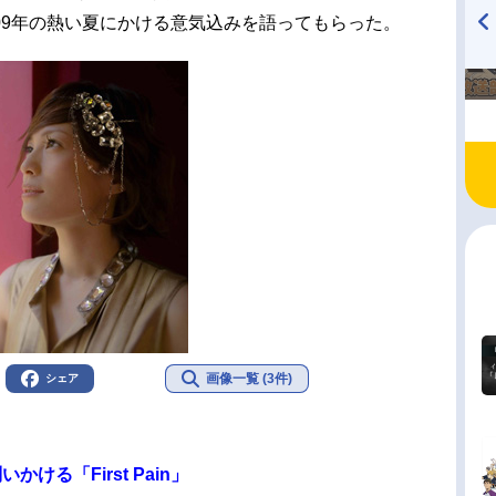
09年の熱い夏にかける意気込みを語ってもらった。
TVアニメ『戦隊大失格』
ハイキュー!! 烏野高校放送部!
radio 大直会 2nd season
画像一覧 (3件)
シェア
ける「First Pain」