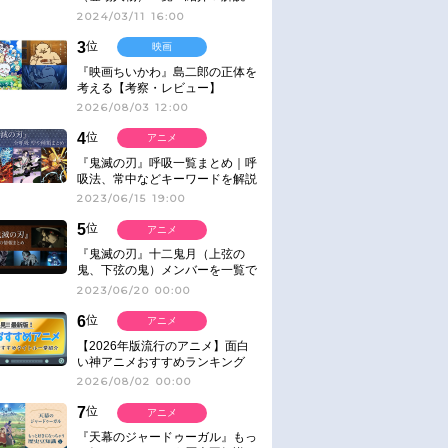
2024/03/11 16:00
3
位
映画
『映画ちいかわ』島二郎の正体を
考える【考察・レビュー】
2026/08/03 12:00
4
位
アニメ
『鬼滅の刃』呼吸一覧まとめ｜呼
吸法、常中などキーワードを解説
2023/06/15 19:00
5
位
アニメ
『鬼滅の刃』十二鬼月（上弦の
鬼、下弦の鬼）メンバーを一覧で
紹介＆解説（登場鬼の情報まと
2023/06/20 00:00
め）
6
位
アニメ
【2026年版流行のアニメ】面白
い神アニメおすすめランキング
【名作・話題作】｜ジャンル別人
2026/08/02 00:00
気作品をピックアップ
7
位
アニメ
『天幕のジャードゥーガル』もっ