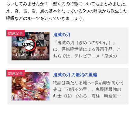
らいしてみませんか？ 型や刀の特徴についてもまとめました。
水、炎、雷、岩、風の基本となっている5つの呼吸から派生した
呼吸などのルーツを辿っていきましょう。
関連記事
鬼滅の刃
『鬼滅の刃（きめつのやいば）』
は、吾峠呼世晴による漫画作品。こ
ちらでは、テレビアニメ『鬼滅の
刃』のあらすじ、キャスト声優、登
場人物、スタッフ、関連商品、オス
関連記事
鬼滅の刃 刀鍛冶の里編
スメ記事をご紹介します。『鬼滅の
刃』各作品の詳細についてはこちら
物語は新たなる地へ─炭治郎が向かう
先は「刀鍛冶の里」。鬼殺隊最強の
剣士《柱》である、霞柱・時透無一
郎と恋柱・甘露寺蜜璃との再会、忍
びよる鬼の影。炭治郎たちの新たな
戦いが始まる。作品名鬼滅の刃刀鍛
冶の里編放送形態TVアニメシリーズ
鬼滅の刃スケジュール2023年4月9日