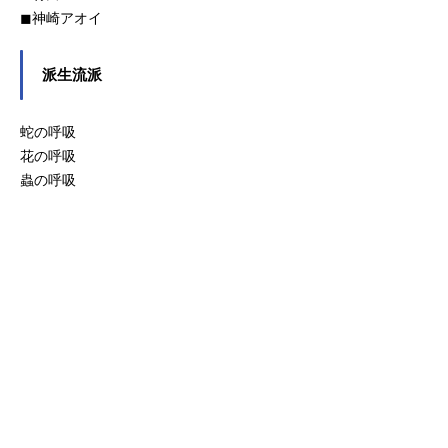
◼︎神崎アオイ
解説冨岡義勇の日輪刀は、青色に染
ご紹介します。呼吸や人間関係、昔
まっており洗練された技を放ちま
の出来事などをまとめました。竈門
す。鍔は羽織と同じ亀甲柄です。流
炭治郎の基本情報誕生日：7月14日年
派生流派
流（りゅうりゅう）舞い体勢を低く
齢：15歳身長：156cm→165cm体
し、水が流れるように滑らかに刀を
重：53kg→61kg階級：癸（みずの
振る技打ち潮大海のごとく荒れた波
と）→庚（かのえ）→丙（ひのえ）
蛇の呼吸
のような動きで斬りつける技雫波紋
出身地：東京府奥多摩郡雲取山（西
花の呼吸
突き（しずくはもんづき）波紋の中
多摩雲取山）趣味：掃除特技：頭突
蟲の呼吸
心を狙い、突くような技凪（なぎ）
き好物：タラの芽水の呼吸解説炭治
冨岡が独自の技で、間合いに入った
郎の日輪刀は漆黒で、黒色の刃は何
鬼の術を全て無効化可能冨岡義勇の
の呼吸に適しているのかが不明とさ
人間関係胡蝶しのぶ：嫌われている
れています。ちなみに鎹鴉の名は天
ことの指摘を受けましたが、冨岡は
王寺松衛門（てんのうじまつえも
馴染めていないだけだと思っている
ん）です。 壱ノ型・水面斬り（み
ようです。不死川実弥・伊黒小芭
なもぎり）：水面が広がるように水
内：言葉足らずが原因で本当に嫌わ
平に刃を入れる攻撃技です。弐ノ
れてしまっています。鱗滝左近次：
型・水車：全身を水車のごとく回転
育...
させて斬撃を与えます。参ノ型・流
流舞い（りゅうりゅうまい）：水流
に身をのせ移動しながら多方向から