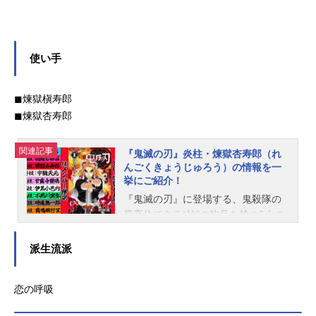
使い手
◼︎煉獄槇寿郎
◼︎煉獄杏寿郎
関連記事
『鬼滅の刃』炎柱・煉獄杏寿郎（れ
んごくきょうじゅろう）の情報を一
挙にご紹介！
『鬼滅の刃』に登場する、鬼殺隊の
最高位である“柱”の称号を持つ9人の
隊士のひとり、“炎の呼吸”を操る“炎
柱”の青年・煉獄杏寿郎。作中屈指の
派生流派
人気キャラクターであり、映画化も
された原作「無限列車編」では主要
恋の呼吸
人物のひとりも務めたほど。幼少の
頃から修練を積み、正義感と使命