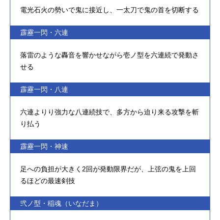
電光石火の勢いで鬼に接近し、一太刀で鬼の首を切断する
霹靂一閃・六連
落雷のような轟音を響かせながら壱ノ型を六連続で発動さ
せる
霹靂一閃・八連
六連よりり強力な八連続技で、多方から迫り来る攻撃を斬
り払う
霹靂一閃・神速
足への負担が大きく2回が発動限界だが、上弦の鬼を上回
るほどの最速剣技
弐ノ型・稲魂（いなだま）