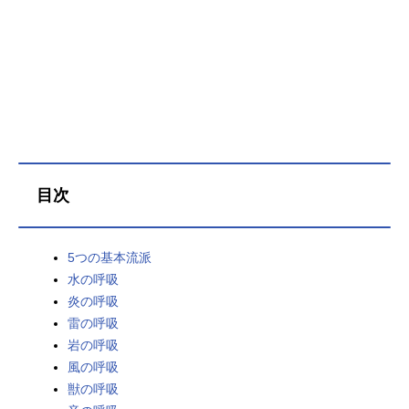
（日）～2023年6月18日（日）フジ
テレビほか話数全11話キャスト竈門
炭治郎：花江夏樹竈門禰豆子：鬼頭
明里時透無一郎：河西健吾甘露寺蜜
璃：花澤香菜不死川玄弥：岡本信彦
半天狗：古川登志夫玉壺：鳥海浩輔
小鉄：村瀬歩積怒（せきど）：梅原
裕一郎可楽（からく）：石川界人空
喜（うろぎ）：武内駿輔哀絶（あい
ぜつ）：斉藤壮馬憎珀天：山寺宏一
目次
スタッフ原作：吾峠呼世晴（集英社
ジャンプコミックス刊）監督：外崎
春雄キャラクターデザイン・総作画
5つの基本流派
監督：松島晃脚本制作：ufotableサブ
水の呼吸
キャラクターデザイン：佐藤美幸
炎の呼吸
梶山庸子 菊池美花プロップデザイ
ン：小山将治美術監督：衛藤功二撮
雷の呼吸
影監督：寺尾優一３Ｄ監督：西脇一
岩の呼吸
樹色彩設計：大前祐子編集：神野学
風の呼吸
音楽：梶浦由記 椎名豪アニメーシ
獣の呼吸
ョン制作：ufotable主題歌OP：「絆