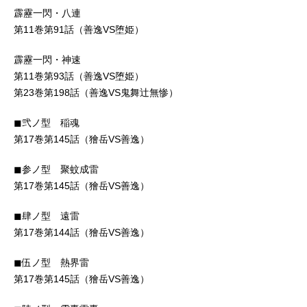
霹靂一閃・八連
第11巻第91話（善逸VS堕姫）
霹靂一閃・神速
第11巻第93話（善逸VS堕姫）
第23巻第198話（善逸VS鬼舞辻無惨）
◼︎弐ノ型 稲魂
第17巻第145話（獪岳VS善逸）
◼︎参ノ型 聚蚊成雷
第17巻第145話（獪岳VS善逸）
◼︎肆ノ型 遠雷
第17巻第144話（獪岳VS善逸）
◼︎伍ノ型 熱界雷
第17巻第145話（獪岳VS善逸）