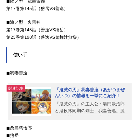
◼︎陸ノ型 電轟雷轟
第17巻第145話（獪岳VS善逸）
◼︎漆ノ型 火雷神
第17巻第145話（善逸VS獪岳）
第23巻第198話（善逸VS鬼舞辻無惨）
使い手
◼︎我妻善逸
関連記事
『鬼滅の刃』我妻善逸（あがつまぜ
んいつ）の情報を一挙にご紹介！
『鬼滅の刃』の主人公・竈門炭治郎
と鬼殺隊同期の剣士、我妻善逸。臆
病で女性好きで、鬼を身の前にする
と剣士に泣きつく姿から弱そうに見
◼︎桑島慈悟郎
えますが、強い自覚がないのは眠っ
◼︎獪岳
てしまっているからです。本記事で