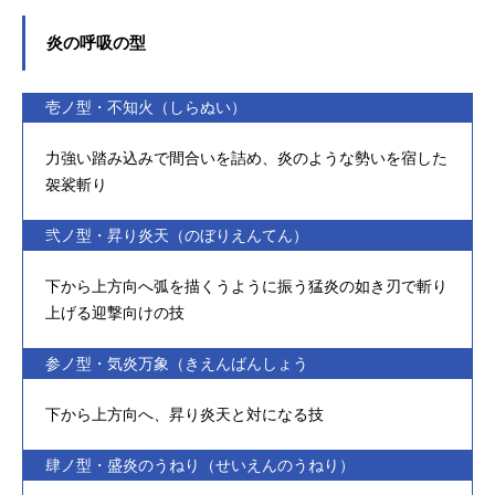
炎の呼吸の型
壱ノ型・不知火（しらぬい）
力強い踏み込みで間合いを詰め、炎のような勢いを宿した
袈裟斬り
弐ノ型・昇り炎天（のぼりえんてん）
下から上方向へ弧を描くうように振う猛炎の如き刃で斬り
上げる迎撃向けの技
参ノ型・気炎万象（きえんばんしょう
下から上方向へ、昇り炎天と対になる技
肆ノ型・盛炎のうねり（せいえんのうねり）