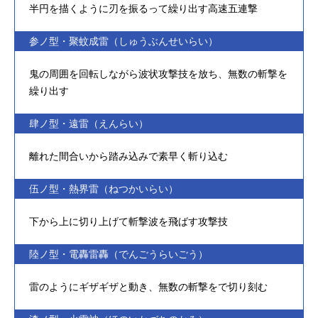
半円を描くように刃を振るって繰り出す高速五連撃
参ノ型・聚蚊成雷（しゅうぶんせいらい）
鬼の周囲を回転しながら波状攻撃技を放ち、無数の斬撃を
繰り出す
肆ノ型・遠雷（えんらい）
離れた間合いから踏み込みで素早く斬り込む
伍ノ型・熱界雷（ねつかいらい）
下から上に切り上げて斬撃波を飛ばす攻撃技
陸ノ型・電轟雷轟（でんごうらいごう）
雷のようにギザギザと動き、無数の斬撃をで切り刻む