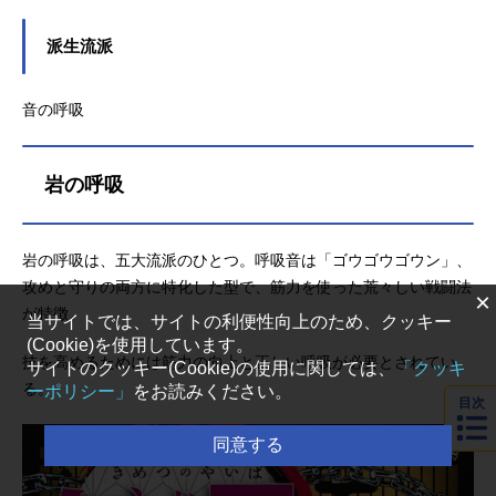
はそんな我妻善逸の情報をご紹介し
ます。呼吸や人間関係、昔の出来事
派生流派
などをまとめました。我妻善逸の基
本情報 誕生日：9月13日年齢：16
音の呼吸
歳身長：164.5cm体重：58kg→63kg
階級：癸（みずのと）→庚（かの
え）→丙（ひのえ）出身地：東京府
岩の呼吸
牛込區（新宿牛込）趣味：花札、双
六特技：人の音の聞き分け好物：甘
いもの、高いもの（うなぎなど）雷
岩の呼吸は、五大流派のひとつ。呼吸音は「ゴウゴウゴウン」、
の呼吸解説我妻の日輪刀は黄色で、
鎬に稲妻の文様が刻まれています。
攻めと守りの両方に特化した型で、筋力を使った荒々しい戦闘法
×
命の危機と緊張の限界に達すると眠
が特徴。
当サイトでは、サイトの利便性向上のため、クッキー
りに落ちてしまいます。しかし眠り
(Cookie)を使用しています。
こそが覚醒の合図、本来の強さを発
技を高めるためには筋力の向上と正しい呼吸が必要とされてい
サイトのクッキー(Cookie)の使用に関しては、
「クッキ
揮します。雷の呼吸は本来、壱〜陸
る。
ーポリシー」
をお読みください。
目次
ノ型までありますが、我妻が会得で
きたのは壱ノ型のみでした。それか
同意する
ら我妻は壱ノ型を極めています。ち
なみに​​鎹鴉ならぬ鎹雀の名はチュン