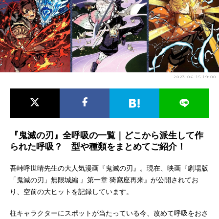
アニメ映画一覧
実写化映画一覧
今期アニメ曜日別一覧
春アニメ
夏アニメ
2023-06-15 19:00
秋アニメ
冬アニメ
男性声優/女性声優一覧
FOLLOW US
『鬼滅の刃』全呼吸の一覧｜どこから派生して作
られた呼吸？ 型や種類をまとめてご紹介！
吾峠呼世晴先生の大人気漫画『鬼滅の刃』。現在、映画『劇場版
「鬼滅の刃」無限城編 』第一章 猗窩座再来』が公開されてお
り、空前の大ヒットを記録しています。
柱キャラクターにスポットが当たっている今、改めて呼吸をおさ