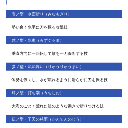
壱ノ型・水面斬り（みなもぎり）
勢い良く水平に刀を振る攻撃技
弐ノ型・水車（みずぐるま）
垂直方向に一回転して敵を一刀両断する技
参ノ型・流流舞い（りゅうりゅうまい）
体勢を低くし、水が流れるように滑らかに刀を振る技
肆ノ型・打ち潮（うちしお）
大海のごとく荒れた波のような動きで斬りつける技
伍ノ型・干天の慈雨（かんてんのじう）