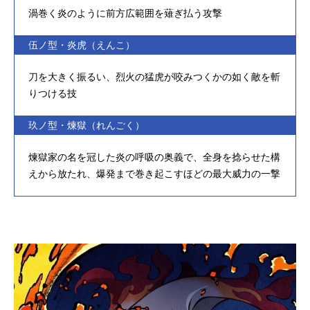
渦巻く炎のように前方広範囲を薙ぎ払う攻撃
伍ノ型・炎虎（えんこ）
刀を大きく振るい、烈火の猛虎が咬みつくかの如く敵を斬
りつける技
玖ノ型・煉獄（れんごく）
煉獄家の名を冠した炎の呼吸の奥義で、全身を捻らせた構
えから放たれ、爆発まで巻き起こすほどの最大威力の一撃