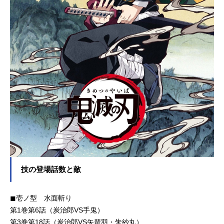
技の登場話数と敵
◼︎壱ノ型 水面斬り
第1巻第6話（炭治郎VS手鬼）
第3巻第18話（炭治郎VS矢琶羽・朱紗丸）