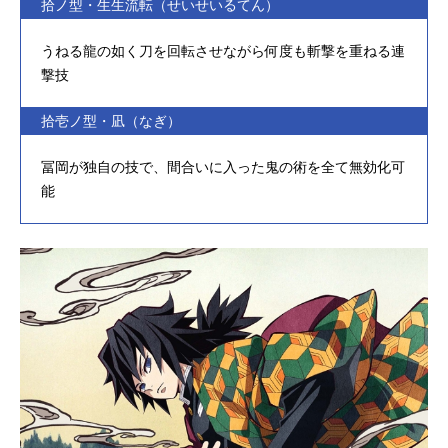
拾ノ型・生生流転（せいせいるてん）
うねる龍の如く刀を回転させながら何度も斬撃を重ねる連
撃技
拾壱ノ型・凪（なぎ）
冨岡が独自の技で、間合いに入った鬼の術を全て無効化可
能