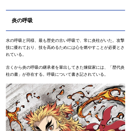
何度も刃を振るいます。肆ノ型・打
ち潮（うちしお）：大きな波を打ち
つけるような一撃です。伍ノ型・干
炎の呼吸
天の慈雨（かんてんのじう）：鬼が
自ら首を差...
水の呼吸と同様、最も歴史の古い呼吸で、常に炎柱がいた。攻撃
技に優れており、技を高めるためには心を燃やすことが必要とさ
れている。
古くから炎の呼吸の継承者を輩出してきた煉獄家には、「歴代炎
柱の書」が存在する。呼吸について書き記されている。