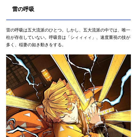
感、人を想う熱い心を育んできた生
雷の呼吸
粋の剣士。その生き様は、主人公・
竈門炭治郎をはじめ多くのキャラク
ターたちに影響を与えました。本稿
雷の呼吸は五大流派のひとつ。しかし、五大流派の中では、唯一
では、そんな煉獄杏寿郎の情報をご
紹介。重大なネタバレが含まれてい
柱が存在していない。呼吸音は「シィィィィ」、速度重視の技が
るため、初見の方はご注意くださ
多く、稲妻の如き動きをする。
い。煉獄杏寿郎基本情報階級：柱
（炎柱）誕生日：5月10日年齢：20
歳身長：177cm体重：72kg出身地：
東京府荏原郡駒沢村（現：世田谷区
桜新町辺り）趣味：能、歌舞伎、相
撲観戦好きなもの：さつまいもの味
噌汁CV（アニメ）：日野聡、伊瀬茉
莉也（幼少期）演（舞台）：矢崎広
アニメイト通販での購入はこちら
一族の生業として鬼殺を継承してき
た名門中の名門“煉獄家”の長男。幼少
の頃から修練を積み、正義感と使命
感、人を想う熱い心を育んできた生