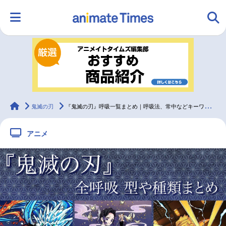
HOME
ランキング
アニメ
声優
ラジオ
みんなの声
グッズ
映画
animateTimes
鬼滅の刃
『鬼滅の刃』呼吸一覧まとめ｜呼吸法、常中などキーワードを解説
アニメ
マンガ・ラノベ
ゲーム・アプリ
音楽
コスプレ
2.5次元
配信・Vtuber
トレンド
無料マンガ
最新記事一覧
アニメ記事一覧
声優記事一覧