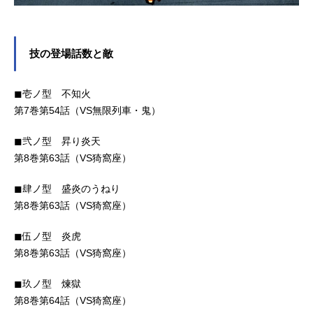
技の登場話数と敵
◼︎壱ノ型 不知火
第7巻第54話（VS無限列車・鬼）
◼︎弐ノ型 昇り炎天
第8巻第63話（VS猗窩座）
◼︎肆ノ型 盛炎のうねり
第8巻第63話（VS猗窩座）
◼︎伍ノ型 炎虎
第8巻第63話（VS猗窩座）
◼︎玖ノ型 煉獄
第8巻第64話（VS猗窩座）