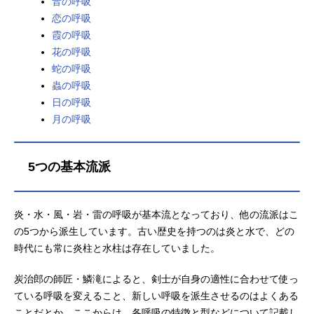
音の呼吸
ノ奇跡」MANWITHAMISSION×milet
恋の呼吸
ED：「コイコガレ」milet×MANWIT
霞の呼吸
HAMISSION公開開始年＆季節2023
花の呼吸
春...
蛇の呼吸
蟲の呼吸
日の呼吸
月の呼吸
5つの基本流派
炎・水・風・岩・雷の呼吸が基本流となっており、他の流派はこ
の5つから派生しています。古い歴史を持つのは炎と水で、どの
時代にも常に炎柱と水柱は存在していました。
炭治郎の師匠・鱗滝によると、剣士が自身の適性に合わせて使っ
ている呼吸を変えること、新しい呼吸を派生させるのはよくある
ことだとか。ここからは、各呼吸の特徴と型などについて記載し