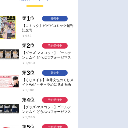
1
第
位
発売中
【コミック】ビビビコミック創刊
記念号
￥935
2
第
位
予約受付中
【グッズ-マスコット】ゴールデ
ンカムイ どうぶつフォーゼマス
コット 4.尾形百之助【再販】
￥1,980
3
第
位
発売中
【くじメイト】今井文也のくじメ
イトVol.4～チャラめに見える幼
馴染、実は一途で独占欲が強いん
￥1,100
です～
4
第
位
予約受付中
【グッズ-マスコット】ゴールデ
ンカムイ どうぶつフォーゼマス
コット 5.月島軍曹【再販】
￥1,980
5
第
位
予約受付中