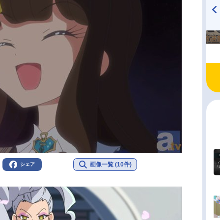
TVアニメ『戦隊大失格』
ハイキュー!! 烏野高校放送部!
radio 大直会 2nd season
画像一覧 (10件)
シェア