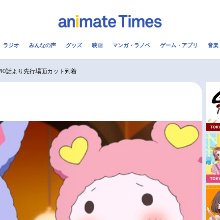
ラジオ
みんなの声
グッズ
映画
マンガ・ラノベ
ゲーム・アプリ
音楽
メ
声優
ラジオ
み
40話より先行場面カット到着
コスプレ
2.5次元
配信
アニメ映画一覧
今期アニメ曜日別一覧
実写化映画一覧
春アニメ
男性声優/女性声優一覧
夏アニメ
FOLLOW US