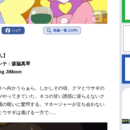
画像一覧 (10件)
シェア
ん】
ンテ：森脇真琴
JiMoon
へ向かうらぁら。しかしその頃、クマとウサギの
がやってきていた。ネコの甘い誘惑に逆らえないク
成の呪いに驚愕する。マネージャーが立ち会わない
とウサギは逃げる一方で…。