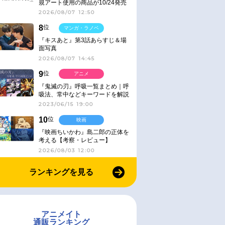
規アート使用の商品が10/24発売
2026/08/07 12:50
8
位
マンガ・ラノベ
『キスあと』第3話あらすじ＆場
面写真
2026/08/07 14:45
9
位
アニメ
『鬼滅の刃』呼吸一覧まとめ｜呼
吸法、常中などキーワードを解説
2023/06/15 19:00
10
位
映画
『映画ちいかわ』島二郎の正体を
考える【考察・レビュー】
2026/08/03 12:00
ランキングを見る
アニメイト
通販ランキング