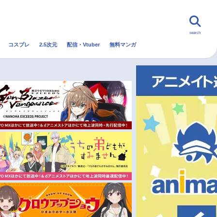
search
コスプレ
2.5次元
配信・Vtuber
無料マンガ
んなの声
グッズ
映画
・Vtuber
トレンド
無料マンガ
秋アニメ
冬アニメ