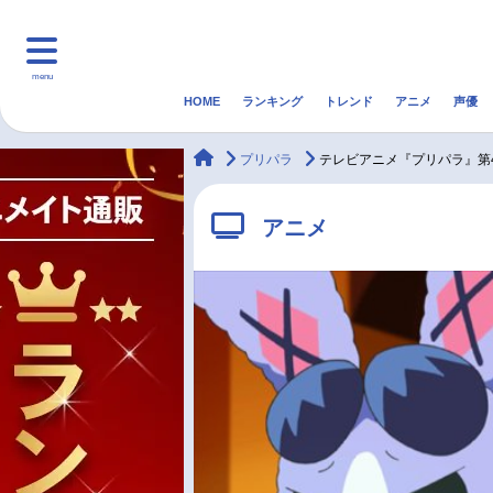
menu
HOME
ランキング
トレンド
アニメ
声優
HOME
ランキング
アニ
animateTimes
プリパラ
テレビアニメ『プリパラ』第
マンガ・ラノベ
ゲーム・アプリ
音楽
アニメ
最新記事一覧
アニメ記事一覧
声優記事一覧