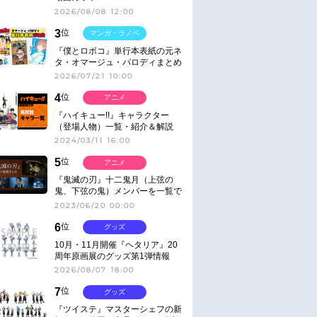
2026/08/08 12:00
3
位
マンガ・ラノベ
『僕とロボコ』単行本表紙の元ネ
タ・オマージュ・パロディまとめ
2026/07/21 10:00
4
位
アニメ
『ハイキュー!!』キャラクター
（登場人物）一覧・紹介＆解説
2024/03/11 16:00
5
位
アニメ
『鬼滅の刃』十二鬼月（上弦の
鬼、下弦の鬼）メンバーを一覧で
紹介＆解説（登場鬼の情報まと
2023/06/20 00:00
め）
6
位
グッズ
10月・11月開催『ヘタリア』20
周年原画展のグッズ第1弾情報
2026/08/07 18:00
7
位
グッズ
『ツイステ』マスターシェフの新