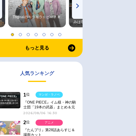
Trignalのキラキラ☆ビートＲ
森久保祥太郎×浪川大輔 つま
みは塩だけ
もっと見る
人気ランキング
1
位
マンガ・ラノベ
『ONE PIECE』イム様・神の騎
士団「19本の武器」まとめ＆元
ネタ
2026/08/06 16:30
2
位
アニメ
『たんプリ』第28話あらすじ＆
場面カット