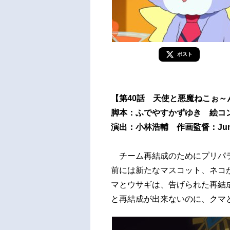
ポスト
【第40話 天使と悪魔ねこぉ～
脚本：ふでやすかずゆき 絵コ
演出：小林浩輔 作画監督：Jung 
チーム再結成のためにプリパラ
前には新たなマスコット、ネコ
マとウサギは、告げられた再結
と再結成が出来ないのに、クマ