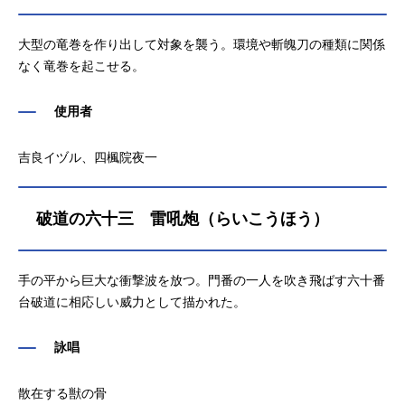
大型の竜巻を作り出して対象を襲う。環境や斬魄刀の種類に関係
なく竜巻を起こせる。
使用者
吉良イヅル、四楓院夜一
破道の六十三 雷吼炮（らいこうほう）
手の平から巨大な衝撃波を放つ。門番の一人を吹き飛ばす六十番
台破道に相応しい威力として描かれた。
詠唱
散在する獣の骨