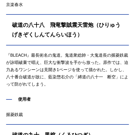
京楽春水
破道の八十八 飛竜撃賊震天雷炮（ひりゅう
げきぞくしんてんらいほう）
『BLEACH』最長術名の鬼道。鬼道衆総帥・大鬼道長の握菱鉄裁
が詠唱破棄で唱え、巨大な衝撃波を手から放った。原作では、迫
力あるワンシーンは見開き1ページを使って描かれた。しかし、
八十番台破道が故に、藍染惣右介の「縛道の八十一 断空」によ
って防がれてしまう。
使用者
握菱鉄裁