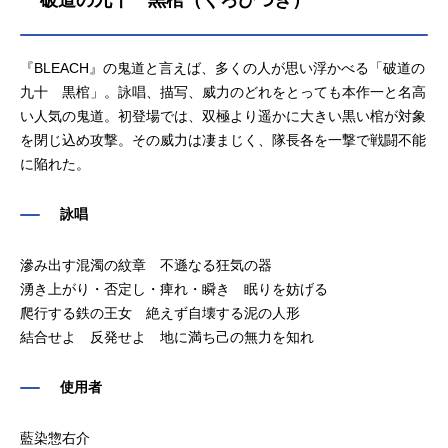
破道の九十 黒棺（くろひつぎ）
『BLEACH』の鬼道と言えば、多くの人が思い浮かべる「破道の
九十 黒棺」。詠唱、描写、威力のどれをとっても本作一と名高
い人気の鬼道。初登場では、双極より遥かに大きい黒い棺が対象
を閉じ込め攻撃。その威力は凄まじく、隊長各を一撃で戦闘不能
に陥れた。
詠唱
滲み出す混濁の紋章 不遜なる狂気の器
湧き上がり・否定し・痺れ・瞬き 眠りを妨げる
爬行する鉄の王女 絶えず自壊する泥の人形
結合せよ 反発せよ 地に満ち己の無力を知れ
使用者
藍染惣右介