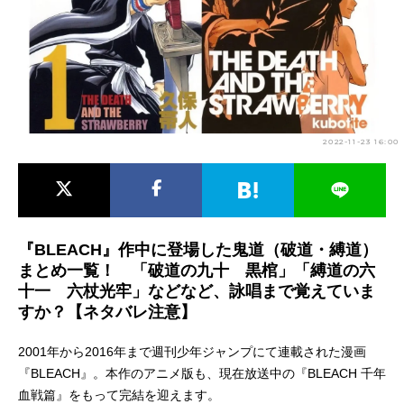
アニメ映画一覧
実写化映画一覧
今期アニメ曜日別一覧
春アニメ
夏アニメ
2022-11-23 16:00
秋アニメ
冬アニメ
男性声優/女性声優一覧
FOLLOW US
『BLEACH』作中に登場した鬼道（破道・縛道）
まとめ一覧！ 「破道の九十 黒棺」「縛道の六
十一 六杖光牢」などなど、詠唱まで覚えていま
すか？【ネタバレ注意】
2001年から2016年まで週刊少年ジャンプにて連載された漫画
『BLEACH』。本作のアニメ版も、現在放送中の『BLEACH 千年
血戦篇』をもって完結を迎えます。