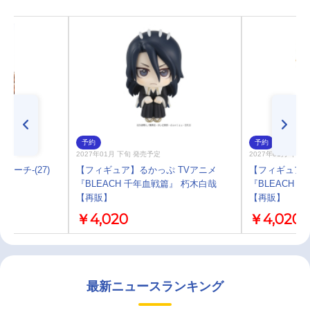
予約
予約
2027年01月 下旬 発売予定
2027年01月 下旬
リーチ-(27)
【フィギュア】るかっぷ TVアニメ
【フィギュア】
『BLEACH 千年血戦篇』 朽木白哉
『BLEACH 
【再販】
【再販】
￥4,020
￥4,020
最新ニュースランキング