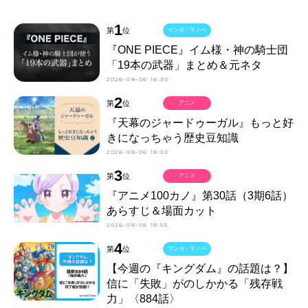
1
第
位
マンガ・ラノベ
『ONE PIECE』イム様・神の騎士団
「19本の武器」まとめ＆元ネタ
2026-08-06 16:30
2
第
位
アニメ
『天幕のジャードゥーガル』もっと好
きになっちゃう歴史豆知識
2026-08-06 18:30
3
第
位
アニメ
『アニメ100カノ』第30話（3期6話）
あらすじ＆場面カット
2026-08-06 18:55
4
第
位
マンガ・ラノベ
【今週の『キングダム』の話題は？】
信に「失敗」がのしかかる「残存戦
力」〈884話〉