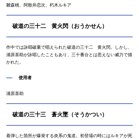
雛森桃、阿散井恋次、朽木ルキア
破道の三十二 黄火閃（おうかせん）
作中では詠唱破棄で唱えられた破道の三十二 黄火閃。しかし、
浦原喜助が詠唱したこともあり、三十番台とは思えない威力で描
かれた。
使用者
浦原喜助
破道の三十三 蒼火墜（そうかつい）
着弾した箇所が爆発する炎系の鬼道。初登場の時にはルキアが死