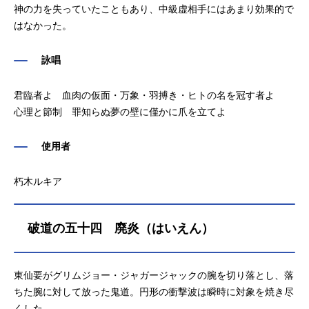
神の力を失っていたこともあり、中級虚相手にはあまり効果的で
はなかった。
詠唱
君臨者よ 血肉の仮面・万象・羽搏き・ヒトの名を冠す者よ
心理と節制 罪知らぬ夢の壁に僅かに爪を立てよ
使用者
朽木ルキア
破道の五十四 廃炎（はいえん）
東仙要がグリムジョー・ジャガージャックの腕を切り落とし、落
ちた腕に対して放った鬼道。円形の衝撃波は瞬時に対象を焼き尽
くした。