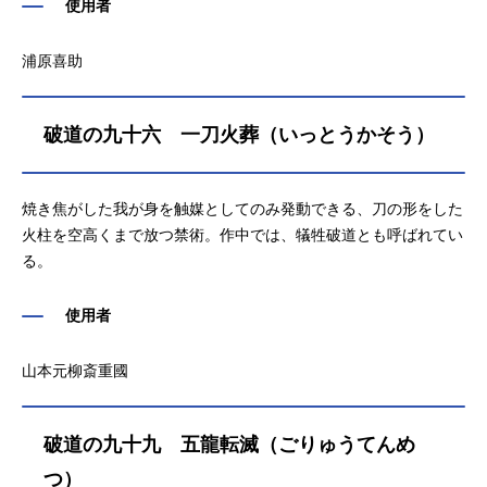
使用者
浦原喜助
破道の九十六 一刀火葬（いっとうかそう）
焼き焦がした我が身を触媒としてのみ発動できる、刀の形をした
火柱を空高くまで放つ禁術。作中では、犠牲破道とも呼ばれてい
る。
使用者
山本元柳斎重國
破道の九十九 五龍転滅（ごりゅうてんめ
つ）