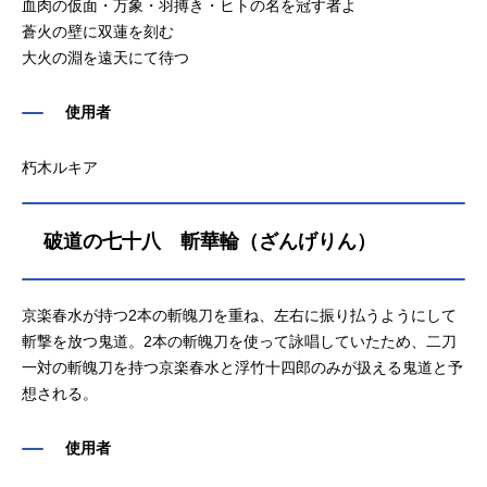
血肉の仮面・万象・羽搏き・ヒトの名を冠す者よ
蒼火の壁に双蓮を刻む
大火の淵を遠天にて待つ
使用者
朽木ルキア
破道の七十八 斬華輪（ざんげりん）
京楽春水が持つ2本の斬魄刀を重ね、左右に振り払うようにして
斬撃を放つ鬼道。2本の斬魄刀を使って詠唱していたため、二刀
一対の斬魄刀を持つ京楽春水と浮竹十四郎のみが扱える鬼道と予
想される。
使用者