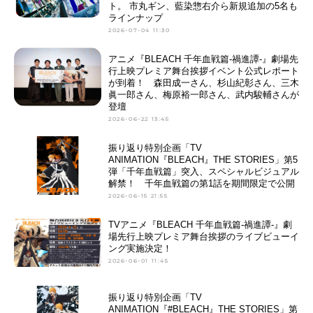
ト。 市丸ギン、藍染惣右介ら新規追加の5名も
ラインナップ
2026-07-04 11:30
アニメ『BLEACH 千年血戦篇-禍進譚-』劇場先
行上映プレミア舞台挨拶イベント公式レポート
が到着！ 森田成一さん、杉山紀彰さん、三木
眞⼀郎さん、梅原裕⼀郎さん、武内駿輔さんが
登壇
2026-06-22 13:45
振り返り特別企画「TV
ANIMATION『BLEACH』THE STORIES」第5
弾「千年血戦篇」突入、スペシャルビジュアル
解禁！ 千年血戦篇の第1話を期間限定で公開
2026-06-15 21:55
TVアニメ『BLEACH 千年血戦篇-禍進譚-』劇
場先行上映プレミア舞台挨拶のライブビューイ
ング実施決定！
2026-06-01 11:45
振り返り特別企画「TV
ANIMATION『#BLEACH』THE STORIES」第