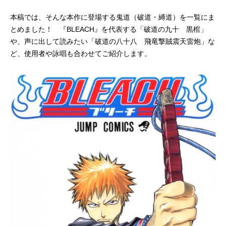
本稿では、そんな本作に登場する鬼道（破道・縛道）を一覧にま
とめました！ 『BLEACH』を代表する「破道の九十 黒棺」
や、声に出して読みたい「破道の八十八 飛竜撃賊震天雷炮」な
ど、使用者や詠唱も合わせてご紹介します。