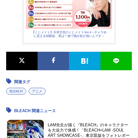
【くじメイト】今井文也のくじメイトVol.4～チャラめ
に見える幼馴染、実は一途で独占欲が強いんです～
関連タグ
BLEACH
アニメ
BLEACH 関連ニュース
LAM先生が描く『BLEACH』のキャラクター
を大迫力で体感！「BLEACH×LAM -SOUL
ART SHOWCASE-」東京凱旋をフォトレポー