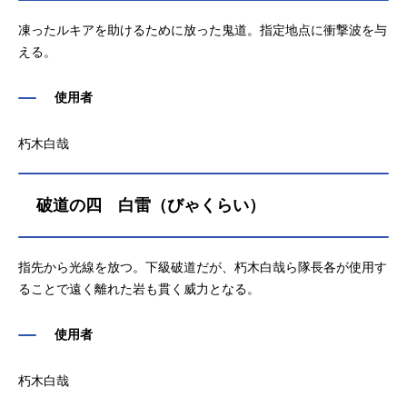
凍ったルキアを助けるために放った鬼道。指定地点に衝撃波を与
える。
使用者
朽木白哉
破道の四 白雷（びゃくらい）
指先から光線を放つ。下級破道だが、朽木白哉ら隊長各が使用す
ることで遠く離れた岩も貫く威力となる。
使用者
朽木白哉