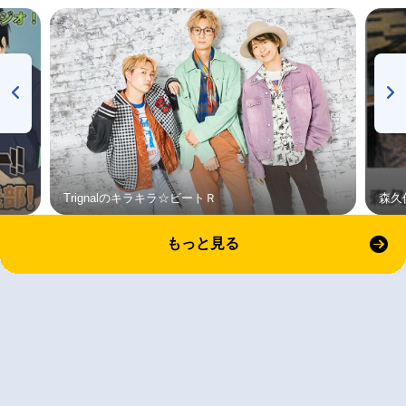
Trignalのキラキラ☆ビートＲ
森久
もっと見る