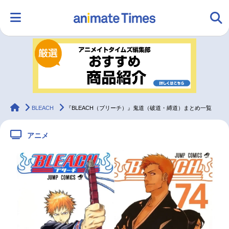
HOME
ランキング
アニメ
声優
ラジオ
みんなの声
グッズ
映画
animateTimes
BLEACH
『BLEACH（ブリーチ）』鬼道（破道・縛道）まとめ一覧
アニメ
マンガ・ラノベ
ゲーム・アプリ
音楽
コスプレ
2.5次元
配信・Vtuber
トレンド
無料マンガ
最新記事一覧
アニメ記事一覧
声優記事一覧