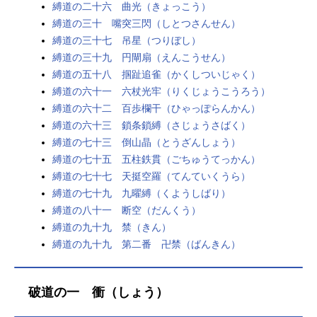
縛道の二十六 曲光（きょっこう）
縛道の三十 嘴突三閃（しとつさんせん）
縛道の三十七 吊星（つりぼし）
縛道の三十九 円閘扇（えんこうせん）
縛道の五十八 掴趾追雀（かくしついじゃく）
縛道の六十一 六杖光牢（りくじょうこうろう）
縛道の六十二 百歩欄干（ひゃっぽらんかん）
縛道の六十三 鎖条鎖縛（さじょうさばく）
縛道の七十三 倒山晶（とうざんしょう）
縛道の七十五 五柱鉄貫（ごちゅうてっかん）
縛道の七十七 天挺空羅（てんていくうら）
縛道の七十九 九曜縛（くようしばり）
縛道の八十一 断空（だんくう）
縛道の九十九 禁（きん）
縛道の九十九 第二番 卍禁（ばんきん）
破道の一 衝（しょう）