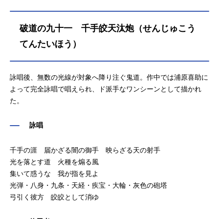
破道の九十一 千手皎天汰炮（せんじゅこう
てんたいほう）
詠唱後、無数の光線が対象へ降り注ぐ鬼道。作中では浦原喜助に
よって完全詠唱で唱えられ、ド派手なワンシーンとして描かれ
た。
詠唱
千手の涯 届かざる闇の御手 映らざる天の射手
光を落とす道 火種を煽る風
集いて惑うな 我が指を見よ
光弾・八身・九条・天経・疾宝・大輪・灰色の砲塔
弓引く彼方 皎皎として消ゆ