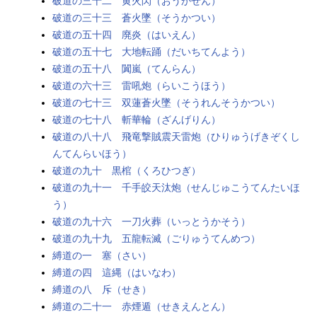
破道の三十二 黄火閃（おうかせん）
破道の三十三 蒼火墜（そうかつい）
破道の五十四 廃炎（はいえん）
破道の五十七 大地転踊（だいちてんよう）
破道の五十八 闐嵐（てんらん）
破道の六十三 雷吼炮（らいこうほう）
破道の七十三 双蓮蒼火墜（そうれんそうかつい）
破道の七十八 斬華輪（ざんげりん）
破道の八十八 飛竜撃賊震天雷炮（ひりゅうげきぞくし
んてんらいほう）
破道の九十 黒棺（くろひつぎ）
破道の九十一 千手皎天汰炮（せんじゅこうてんたいほ
う）
破道の九十六 一刀火葬（いっとうかそう）
破道の九十九 五龍転滅（ごりゅうてんめつ）
縛道の一 塞（さい）
縛道の四 這縄（はいなわ）
縛道の八 斥（せき）
縛道の二十一 赤煙遁（せきえんとん）