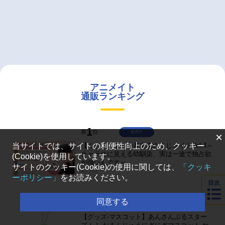
アニメイト
通販ランキング
1
第
位
発売中
×
当サイトでは、サイトの利便性向上のため、クッキー
【くじメイト】今井文也のくじメイトVol.4～
チャラめに見える幼馴染、実は一途で独占欲
(Cookie)を使用しています。
が強いんです～
サイトのクッキー(Cookie)の使用に関しては、
「クッキ
￥1,100
ーポリシー」
をお読みください。
目次
2
同意する
第
位
予約受付中
【グッズ-マスコット】あんさんぶるスター