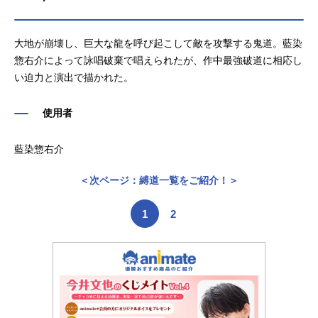
大地が崩壊し、巨大な龍を呼び起こして敵を攻撃する鬼道。藍染
惣右介によって詠唱破棄で唱えられたが、作中最強破道に相応し
い迫力と演出で描かれた。
使用者
藍染惣右介
＜次ページ：縛道一覧をご紹介！＞
1
2