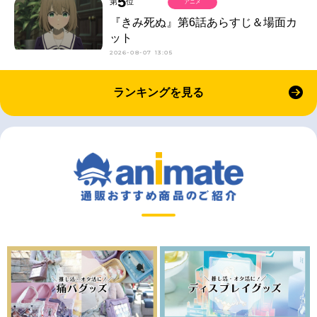
5
第
位
アニメ
『きみ死ぬ』第6話あらすじ＆場面カ
ット
2026-08-07 13:05
ランキングを見る