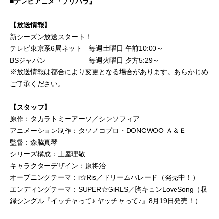
■テレビアニメ『プリパラ』
【放送情報】
新シーズン放送スタート！
テレビ東京系6局ネット 毎週土曜日 午前10:00～
BSジャパン 毎週火曜日 夕方5:29～
※放送情報は都合により変更となる場合があります。あらかじめ
ご了承ください。
【スタッフ】
原作：タカラトミーアーツ／シンソフィア
アニメーション制作：タツノコプロ・DONGWOO Ａ＆Ｅ
監督：森脇真琴
シリーズ構成：土屋理敬
キャラクターデザイン：原将治
オープニングテーマ：i☆Ris／ドリームパレード（発売中！）
エンディングテーマ：SUPER☆GiRLS／胸キュンLoveSong（収
録シングル『イッチャって♪ ヤッチャって♪』8月19日発売！）