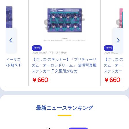
予約
予約
2026年09月 下旬 発売予定
2026年09月 下旬
リティーリズ
【グッズ-ステッカー】「プリティーリ
【グッズ-ステ
A5下敷き F
ズム・オーロラドリーム」 証明写真風
ズム・オーロラ
ステッカー F 久里須かなめ
ステッカー E
￥660
￥660
最新ニュースランキング