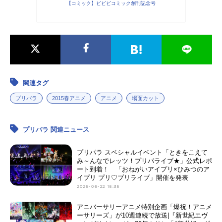
【コミック】ビビビコミック創刊記念号
関連タグ
プリパラ
2015春アニメ
アニメ
場面カット
プリパラ 関連ニュース
プリパラ スペシャルイベント「ときをこえて
み～んなでレッツ！プリパライブ★」公式レポ
ート到着！ 「おねがいアイプリ×ひみつのア
イプリ プリ♡プリライブ」開催を発表
2026-06-22 15:35
アニバーサリーアニメ特別企画「爆祝！アニメ
ーサリーズ」が10週連続で放送|『新世紀エヴ