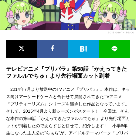
アニメ映画一覧
実写化映画一覧
今期アニメ曜日別一覧
2015-08-14 16:00
春アニメ
夏アニメ
秋アニメ
冬アニメ
男性声優/女性声優一覧
テレビアニメ『プリパラ』第58話「かえってきた
ファルルでちゅ」より先行場面カット到着
FOLLOW US
2014年7月より放送中のTVアニメ『プリパラ』。本作は、キッ
ズ向けアーケードゲームと合わせて展開されてきたTVアニメ
『プリティーリズム』シリーズを継承した作品となっています。
そして、2015年4月より新シーズンがスタート！ 今回は、そん
な本作の第58話「かえってきたファルルでちゅ」より先行場面カ
ットが到着したのであらすじと併せて、紹介します！ 小学6年
生になった主人公の“らぁら”が、アイドルテーマパーク「プリパ