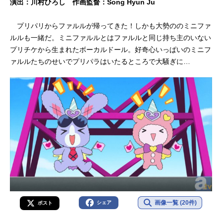
演出：川村ひろし 作画監督：Song Hyun Ju
プリパリからファルルが帰ってきた！しかも大勢ののミニファ
ルルも一緒だ。ミニファルルとはファルルと同じ持ち主のいない
プリチケから生まれたボーカルドール。好奇心いっぱいのミニフ
ァルルたちのせいでプリパラはいたるところで大騒ぎに…
画像一覧 (20件)
シェア
ポスト