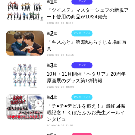
1
第
位
グッズ
『ツイステ』マスターシェフの新規ア
ート使用の商品が10/24発売
2026-08-07 12:50
2
第
位
マンガ・ラノベ
『キスあと』第3話あらすじ＆場面写
真
2026-08-07 14:45
3
第
位
グッズ
10月・11月開催『ヘタリア』20周年
原画展のグッズ第1弾情報
2026-08-07 18:00
4
第
位
マンガ・ラノベ
『チ●チ●デビルを追え！』最終回掲
載記念！ くぼたふみお先生メールイ
ンタビュー
2026-08-07 12:15