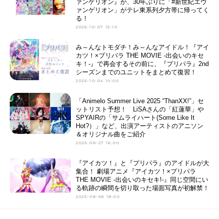
ァンゲリオン』が、30年ぶりに「#新世紀エヴ
ァンゲリオン」がテレ東系列夕方帯に帰ってく
る！
2025-10-07 15:10
み～んなトモダチ！み～んなアイドル！『アイ
カツ！×プリパラ THE MOVIE -出会いのキセ
キ！-』で再会するその前に、『プリパラ』2nd
シーズンまでのユニットをまとめて復習！
2025-10-04 10:00
「Animelo Summer Live 2025 “ThanXX!”」セ
ットリスト予想！ LiSAさんの「紅蓮華」や
SPYAIRの「サムライハート(Some Like It
Hot?）」など、出演アーティストのアニソン
＆オリジナル曲をご紹介
2025-08-27 16:00
『アイカツ！』と『プリパラ』のアイドルが大
集合！ 劇場アニメ『アイカツ！×プリパラ
THE MOVIE -出会いのキセキ!-』同じ空間にい
る軌跡の瞬間を切り取った場面写真が初解禁！
2025-08-06 18:00