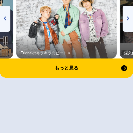
Trignalのキラキラ☆ビートＲ
森久
もっと見る