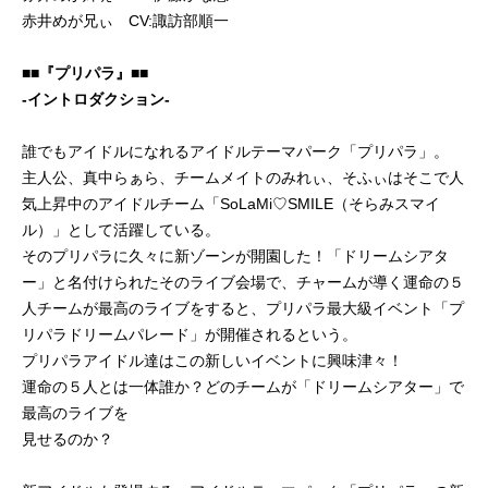
赤井めが兄ぃ CV:諏訪部順一
■■『プリパラ』■■
-イントロダクション-
誰でもアイドルになれるアイドルテーマパーク「プリパラ」。
主人公、真中らぁら、チームメイトのみれぃ、そふぃはそこで人
気上昇中のアイドルチーム「SoLaMi♡SMILE（そらみスマイ
ル）」として活躍している。
そのプリパラに久々に新ゾーンが開園した！「ドリームシアタ
ー」と名付けられたそのライブ会場で、チャームが導く運命の５
人チームが最高のライブをすると、プリパラ最大級イベント「プ
リパラドリームパレード」が開催されるという。
プリパラアイドル達はこの新しいイベントに興味津々！
運命の５人とは一体誰か？どのチームが「ドリームシアター」で
最高のライブを
見せるのか？