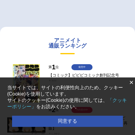
アニメイト
通販ランキング
1
第
位
発売中
【コミック】ビビビコミック創刊記念号
×
￥935
当サイトでは、サイトの利便性向上のため、クッキー
(Cookie)を使用しています。
サイトのクッキー(Cookie)の使用に関しては、
「クッキ
ーポリシー」
をお読みください。
2
第
位
予約受付中
【グッズ-マスコット】ゴールデンカムイ ど
同意する
うぶつフォーゼマスコット 4.尾形百之助【再
販】
￥1,980