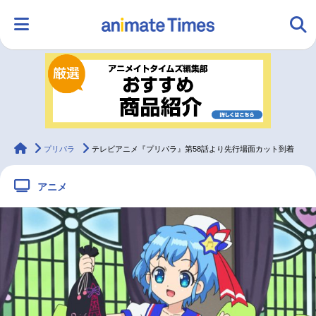
HOME
ランキング
アニメ
声優
ラジオ
みんなの声
グッズ
映画
animateTimes
プリパラ
テレビアニメ『プリパラ』第58話より先行場面カット到着
アニメ
マンガ・ラノベ
ゲーム・アプリ
音楽
コスプレ
2.5次元
配信・Vtuber
トレンド
無料マンガ
最新記事一覧
アニメ記事一覧
声優記事一覧