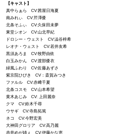
【キャスト】
真中らぁら CV:茜屋日海夏
南みれぃ CV:芹澤優
北条そふぃ CV:久保田未夢
東堂シオン CV:山北早紀
ドロシー・ウェスト CV:澁谷梓希
レオナ・ウェスト CV:若井友希
黒須あろま CV:牧野由依
白玉みかん CV:渡部優衣
緑風ふわり CV:佐藤あずさ
紫京院ひびき CV：斎賀みつき
ファルル CV:赤﨑千夏
北条コスモ CV:山本希望
黄木あじみ CV: 上田麗奈
クマ CV:鈴木千尋
ウサギ CV:寺島拓篤
ネコ CV:今野宏美
大神田グロリア CV:高乃麗
赤井めが姉ぇ CV:伊藤かな恵