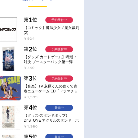
1
第
位
予約受付中
【コミック】魔法少女ノ魔女裁判
(2)
￥924
2
第
位
予約受付中
【グッズ-カードゲーム】鳴潮 ：
対決 ブースターパック第一弾
【ポイント2倍】
￥440
3
第
位
予約受付中
【音楽】TV 灰原くんの強くて青
春ニューゲーム ED「ドラマチッ
ク逃避行」収録シングル AIM
￥1,999
STAR/愛美【通常盤】
4
第
位
発売中
【グッズ-スタンドポップ】
Dr.STONE アクリルスタンド ホ
ワイマンといっしょver. スタン
￥1,980
リー・スナイダー
5
第
位
発売中