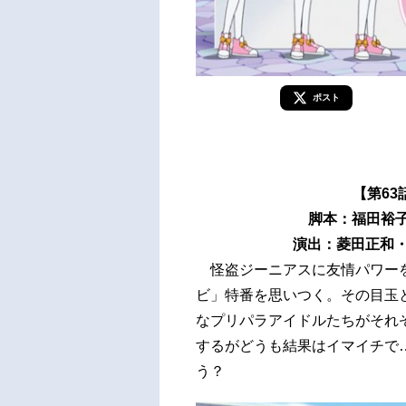
ポスト
【第6
脚本：福田裕
演出：菱田正和・今
怪盗ジーニアスに友情パワーを
ビ」特番を思いつく。その目玉と
なプリパラアイドルたちがそれ
するがどうも結果はイマイチで
う？