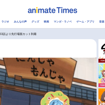
ラジオ
みんなの声
グッズ
映画
マンガ・ラノベ
ゲーム・アプリ
音楽
メ
声優
ラジオ
み
63話より先行場面カット到着
コスプレ
2.5次元
配信
アニメ映画一覧
今期アニメ曜日別一覧
実写化映画一覧
春アニメ
男性声優/女性声優一覧
夏アニメ
FOLLOW US