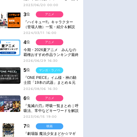
紹介＆解説（登場鬼の情報まと
2023/06/20 00:00
め）
3
位
アニメ
『ハイキュー!!』キャラクター
（登場人物）一覧・紹介＆解説
2024/03/11 16:00
4
位
アニメ
今期・2026夏アニメ みんなの
覇権おすすめ作品ランキング最終
結果発表！
2026/06/29 16:30
5
位
マンガ・ラノベ
『ONE PIECE』イム様・神の騎
士団「19本の武器」まとめ＆元
ネタ
2026/08/06 16:30
6
位
アニメ
『鬼滅の刃』呼吸一覧まとめ｜呼
吸法、常中などキーワードを解説
2023/06/15 19:00
7
位
映画
『劇場版 魔法少女まどか☆マギ