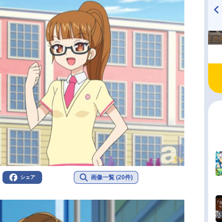
TVアニメ『戦隊大失格』
ハイキュー!! 烏野高校放送部!
radio 大直会 2nd season
画像一覧 (20件)
シェア