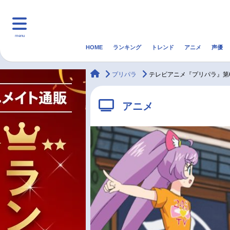
menu
HOME
ランキング
トレンド
アニメ
声優
HOME
ランキング
アニ
animateTimes
プリパラ
テレビアニメ『プリパラ』第
マンガ・ラノベ
ゲーム・アプリ
音楽
アニメ
最新記事一覧
アニメ記事一覧
声優記事一覧