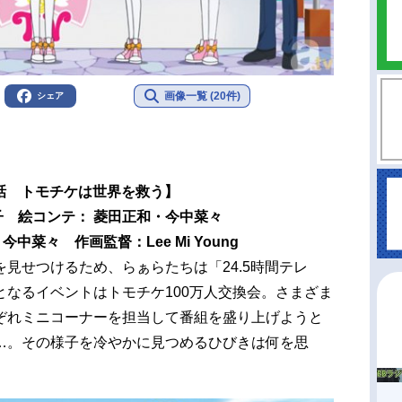
画像一覧 (20件)
シェア
3話 トモチケは世界を救う】
子 絵コンテ： 菱田正和・今中菜々
中菜々 作画監督：Lee Mi Young
見せつけるため、らぁらたちは「24.5時間テレ
なるイベントはトモチケ100万人交換会。さまざま
ぞれミニコーナーを担当して番組を盛り上げようと
…。その様子を冷やかに見つめるひびきは何を思