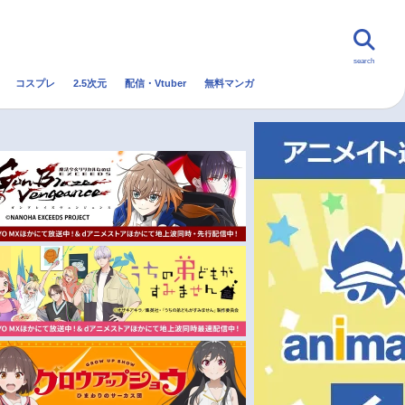
search
コスプレ
2.5次元
配信・Vtuber
無料マンガ
んなの声
グッズ
映画
・Vtuber
トレンド
無料マンガ
秋アニメ
冬アニメ