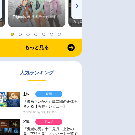
Trignalのキラキラ☆ビートＲ
森久保祥太郎×浪川大輔 つま
みは塩だけ
もっと見る
人気ランキング
1
位
映画
『映画ちいかわ』島二郎の正体を
考える【考察・レビュー】
2026/08/03 12:00
2
位
アニメ
『鬼滅の刃』十二鬼月（上弦の
鬼、下弦の鬼）メンバーを一覧で