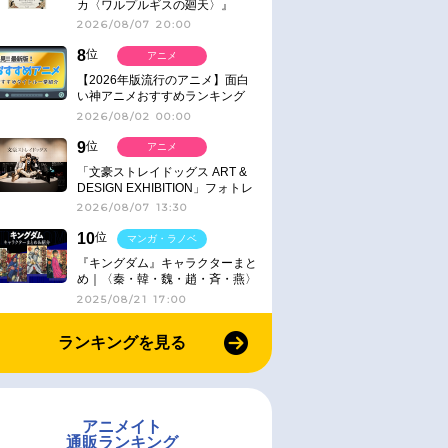
カ〈ワルプルギスの廻天〉』
IMAX同時公開決定
2026/08/07 20:00
8
位
アニメ
【2026年版流行のアニメ】面白
い神アニメおすすめランキング
【名作・話題作】｜ジャンル別人
2026/08/02 00:00
気作品をピックアップ
9
位
アニメ
「文豪ストレイドッグス ART &
DESIGN EXHIBITION」フォトレ
ポート
2026/08/07 13:30
10
位
マンガ・ラノベ
『キングダム』キャラクターまと
め｜〈秦・韓・魏・趙・斉・燕〉
2025/08/21 17:00
ランキングを見る
アニメイト
通販ランキング