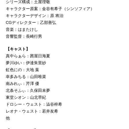
シリーズ構成：土屋理敬
キャラクター原案：金谷有希子（シンソフィア）
キャラクターデザイン：原 将治
CGディレクター：乙部善弘
音楽：はまたけし
音響監督：長崎行男
【キャスト】
真中らぁら：茜屋日海夏
夢川ゆい：伊達朱里紗
虹色にの：大地 葉
幸多みちる：山田唯菜
南みれぃ：芹澤 優
北条そふぃ：久保田未夢
東堂シオン：山北早紀
ドロシー・ウェスト：澁谷梓希
レオナ・ウェスト：若井友希
他