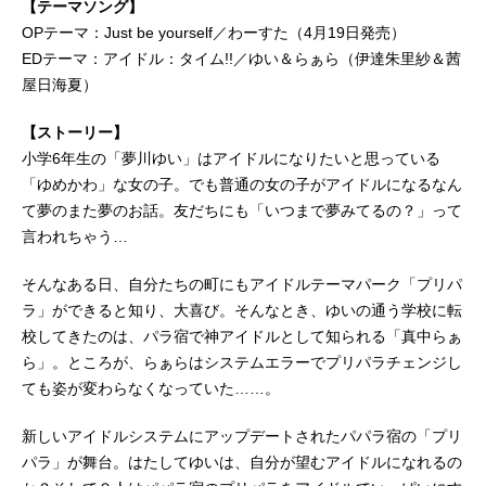
【テーマソング】
OPテーマ：Just be yourself／わーすた（4月19日発売）
EDテーマ：アイドル：タイム!!／ゆい＆らぁら（伊達朱里紗＆茜
屋日海夏）
【ストーリー】
小学6年生の「夢川ゆい」はアイドルになりたいと思っている
「ゆめかわ」な女の子。でも普通の女の子がアイドルになるなん
て夢のまた夢のお話。友だちにも「いつまで夢みてるの？」って
言われちゃう…
そんなある日、自分たちの町にもアイドルテーマパーク「プリパ
ラ」ができると知り、大喜び。そんなとき、ゆいの通う学校に転
校してきたのは、パラ宿で神アイドルとして知られる「真中らぁ
ら」。ところが、らぁらはシステムエラーでプリパラチェンジし
ても姿が変わらなくなっていた……。
新しいアイドルシステムにアップデートされたパパラ宿の「プリ
パラ」が舞台。はたしてゆいは、自分が望むアイドルになれるの