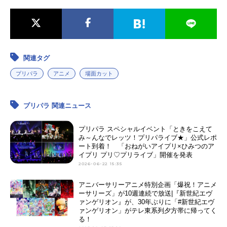
関連タグ
プリパラ
アニメ
場面カット
プリパラ 関連ニュース
プリパラ スペシャルイベント「ときをこえて
み～んなでレッツ！プリパライブ★」公式レポ
ート到着！ 「おねがいアイプリ×ひみつのア
イプリ プリ♡プリライブ」開催を発表
2026-06-22 15:35
アニバーサリーアニメ特別企画「爆祝！アニメ
ーサリーズ」が10週連続で放送|『新世紀エヴ
ァンゲリオン』が、30年ぶりに「#新世紀エヴ
ァンゲリオン」がテレ東系列夕方帯に帰ってく
る！