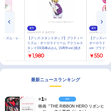
通常
通常
2026年05月 中 発売予定
2026年05月 中 
ィーリズム・レ
【グッズ-スタンドポップ】プリティー
【グッズ-バッ
リズム・オーロラドリーム アクリルス
オーロラドリーム
-B
タンド03/高峰みおん 15周年ver.(描き
ver. ブライ
下ろしイラスト)
スト)
￥1,980
￥550
最新ニュースランキング
1
第
位
映画
映画『THE RIBBON HERO リボンヒ