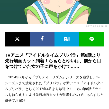
アニメ映画一覧
実写化映画一覧
今期アニメ曜日別一覧
2017-05-22 16:00
春アニメ
夏アニメ
秋アニメ
冬アニメ
男性声優/女性声優一覧
TVアニメ『アイドルタイムプリパラ』第8話より
先行場面カット到着！らぁらとゆいは、前から目
FOLLOW US
をつけていた女の子に声をかけて……
2014年7月から『プリティーリズム』シリーズを継承し、3rd
シーズンまで放送された『プリパラ』が新アニメ『アイドルタイ
ムプリパラ』として2017年4月より放送中！ その第8話「ライ
スをねらえ！」より先行場面カットが到着したので、あらすじと
併せてお届け！