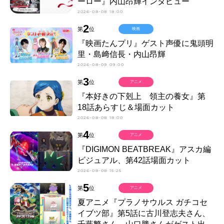
ーロー』内山昂輝インタビュー
2026-08-08 18:00
2
第
位
映画
『映画たんプリ』ゲスト声優に鬼頭明
里・島﨑信長・内山昂輝
2026-08-09 09:00
3
第
位
アニメ
『本好きの下剋上 領主の養女』第
18話あらすじ＆場面カット
2026-08-08 18:00
4
第
位
アニメ
『DIGIMON BEATBREAK』アスカ編
ビジュアル、第42話場面カット
2026-08-08 15:25
5
第
位
アニメ
夏アニメ『プラノサウルス ガチコセ
イブツ部』第5話に古川登志夫さん、