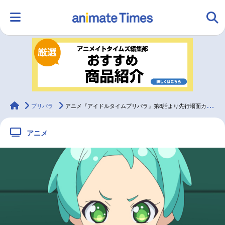
HOME
ランキング
アニメ
声優
ラジオ
みんなの声
グッズ
映画
animateTimes
プリパラ
アニメ『アイドルタイムプリパラ』第8話より先行場面カット到着
アニメ
マンガ・ラノベ
ゲーム・アプリ
音楽
コスプレ
2.5次元
配信・Vtuber
トレンド
無料マンガ
最新記事一覧
アニメ記事一覧
声優記事一覧