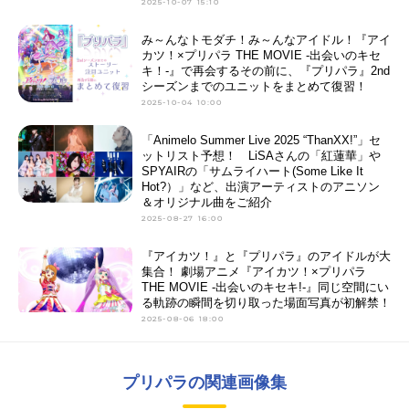
2025-10-07 15:10
み～んなトモダチ！み～んなアイドル！『アイ
カツ！×プリパラ THE MOVIE -出会いのキセ
キ！-』で再会するその前に、『プリパラ』2nd
シーズンまでのユニットをまとめて復習！
2025-10-04 10:00
「Animelo Summer Live 2025 “ThanXX!”」セ
ットリスト予想！ LiSAさんの「紅蓮華」や
SPYAIRの「サムライハート(Some Like It
Hot?）」など、出演アーティストのアニソン
＆オリジナル曲をご紹介
2025-08-27 16:00
『アイカツ！』と『プリパラ』のアイドルが大
集合！ 劇場アニメ『アイカツ！×プリパラ
THE MOVIE -出会いのキセキ!-』同じ空間にい
る軌跡の瞬間を切り取った場面写真が初解禁！
2025-08-06 18:00
プリパラの関連画像集