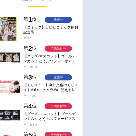
1
第
位
発売中
【コミック】ビビビコミック創刊
記念号
￥935
2
第
位
予約受付中
【グッズ-マスコット】ゴールデ
ンカムイ どうぶつフォーゼマス
コット 4.尾形百之助【再販】
￥1,980
3
第
位
発売中
【くじメイト】今井文也のくじメ
イトVol.4～チャラめに見える幼
馴染、実は一途で独占欲が強いん
￥1,100
です～
4
第
位
予約受付中
【グッズ-マスコット】ゴールデ
ンカムイ どうぶつフォーゼマス
コット 5.月島軍曹【再販】
￥1,980
5
第
位
予約受付中