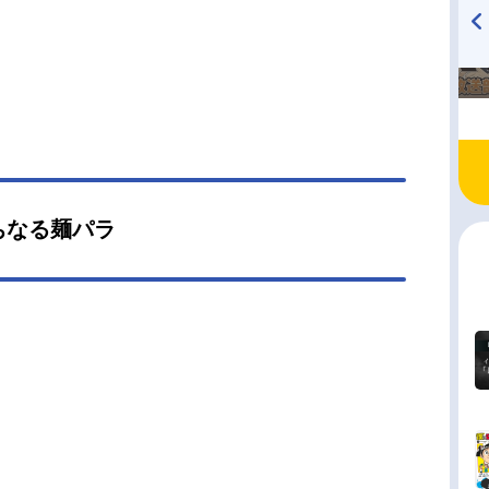
TVアニメ『戦隊大失格』
ハイキュー!! 烏野高校放送部!
radio 大直会 2nd season
ちなる麺パラ