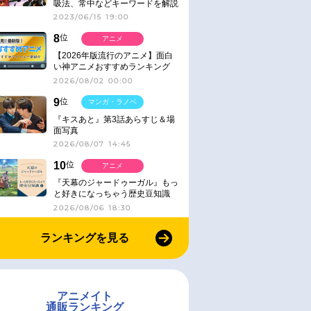
吸法、常中などキーワードを解説
2023/06/15 19:00
8
位
アニメ
【2026年版流行のアニメ】面白
い神アニメおすすめランキング
【名作・話題作】｜ジャンル別人
2026/08/02 00:00
気作品をピックアップ
9
位
マンガ・ラノベ
『キスあと』第3話あらすじ＆場
面写真
2026/08/07 14:45
10
位
アニメ
『天幕のジャードゥーガル』もっ
と好きになっちゃう歴史豆知識
2026/08/06 18:30
ランキングを見る
アニメイト
通販ランキング