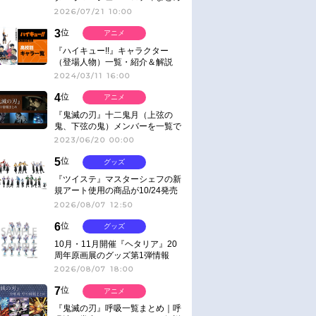
2026/07/21 10:00
3
位
アニメ
『ハイキュー!!』キャラクター
（登場人物）一覧・紹介＆解説
2024/03/11 16:00
4
位
アニメ
『鬼滅の刃』十二鬼月（上弦の
鬼、下弦の鬼）メンバーを一覧で
紹介＆解説（登場鬼の情報まと
2023/06/20 00:00
め）
5
位
グッズ
『ツイステ』マスターシェフの新
規アート使用の商品が10/24発売
2026/08/07 12:50
6
位
グッズ
10月・11月開催『ヘタリア』20
周年原画展のグッズ第1弾情報
2026/08/07 18:00
7
位
アニメ
『鬼滅の刃』呼吸一覧まとめ｜呼