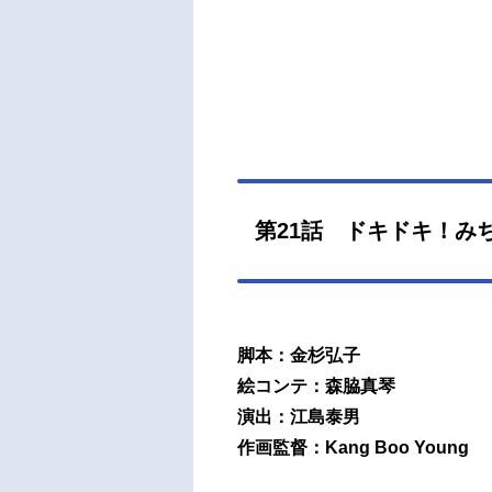
第21話 ドキドキ！み
脚本：金杉弘子
絵コンテ：森脇真琴
演出：江島泰男
作画監督：Kang Boo Young