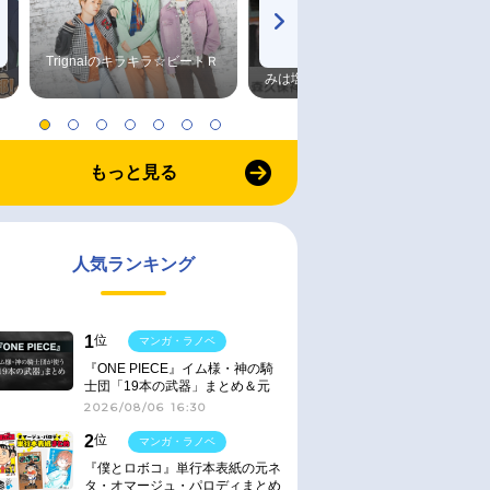
Trignalのキラキラ☆ビートＲ
森久保祥太郎×浪川大輔 つま
みは塩だけ
もっと見る
人気ランキング
1
位
マンガ・ラノベ
『ONE PIECE』イム様・神の騎
士団「19本の武器」まとめ＆元
ネタ
2026/08/06 16:30
2
位
マンガ・ラノベ
『僕とロボコ』単行本表紙の元ネ
タ・オマージュ・パロディまとめ