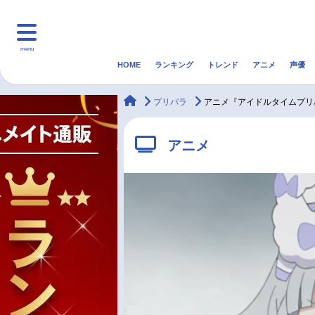
menu
HOME
ランキング
トレンド
アニメ
声優
HOME
ランキング
アニ
animateTimes
プリパラ
アニメ『アイドルタイムプリ
マンガ・ラノベ
ゲーム・アプリ
音楽
アニメ
最新記事一覧
アニメ記事一覧
声優記事一覧