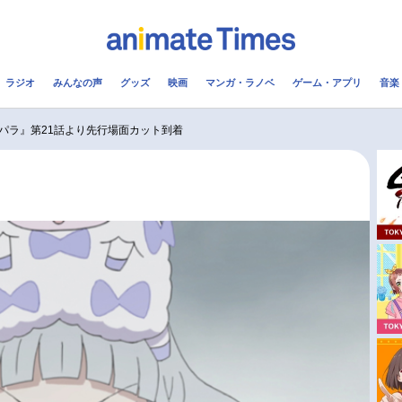
ラジオ
みんなの声
グッズ
映画
マンガ・ラノベ
ゲーム・アプリ
音楽
メ
声優
ラジオ
み
パラ』第21話より先行場面カット到着
コスプレ
2.5次元
配信
アニメ映画一覧
今期アニメ曜日別一覧
実写化映画一覧
春アニメ
男性声優/女性声優一覧
夏アニメ
FOLLOW US