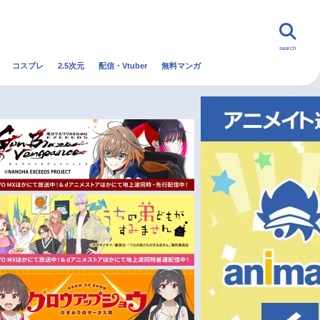
search
コスプレ
2.5次元
配信・Vtuber
無料マンガ
んなの声
グッズ
映画
・Vtuber
トレンド
無料マンガ
秋アニメ
冬アニメ