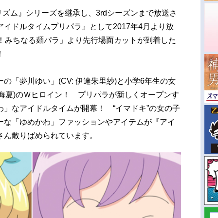
リズム』シリーズを継承し、3rdシーズンまで放送さ
イドルタイムプリパラ』として2017年4月より放
キ！みちなる麺パラ」より先行場面カットが到着した
！
「夢川ゆい」(CV: 伊達朱里紗)と小学6年生の女
屋日海夏)のＷヒロイン！ プリパラが新しくオープンす
」なアイドルタイムが開幕！ “イマドキ”の女の子
ーな「ゆめかわ」ファッションやアイテムが『アイ
さん散りばめられています。