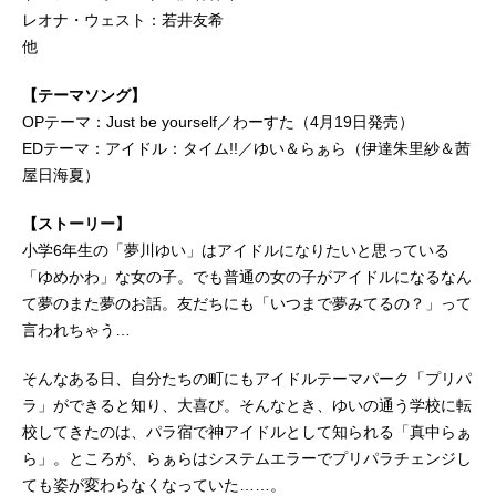
レオナ・ウェスト：若井友希
他
【テーマソング】
OPテーマ：Just be yourself／わーすた（4月19日発売）
EDテーマ：アイドル：タイム!!／ゆい＆らぁら（伊達朱里紗＆茜
屋日海夏）
【ストーリー】
小学6年生の「夢川ゆい」はアイドルになりたいと思っている
「ゆめかわ」な女の子。でも普通の女の子がアイドルになるなん
て夢のまた夢のお話。友だちにも「いつまで夢みてるの？」って
言われちゃう…
そんなある日、自分たちの町にもアイドルテーマパーク「プリパ
ラ」ができると知り、大喜び。そんなとき、ゆいの通う学校に転
校してきたのは、パラ宿で神アイドルとして知られる「真中らぁ
ら」。ところが、らぁらはシステムエラーでプリパラチェンジし
ても姿が変わらなくなっていた……。