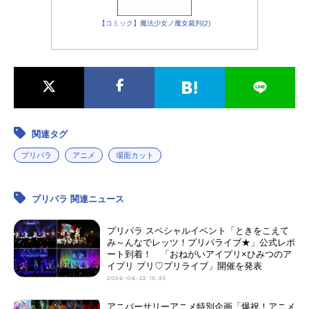
【コミック】魔法少女ノ魔女裁判(2)
関連タグ
プリパラ
アニメ
場面カット
プリパラ 関連ニュース
プリパラ スペシャルイベント「ときをこえて
み～んなでレッツ！プリパライブ★」公式レポ
ート到着！ 「おねがいアイプリ×ひみつのア
イプリ プリ♡プリライブ」開催を発表
2026-06-22 15:35
アニバーサリーアニメ特別企画「爆祝！アニメ