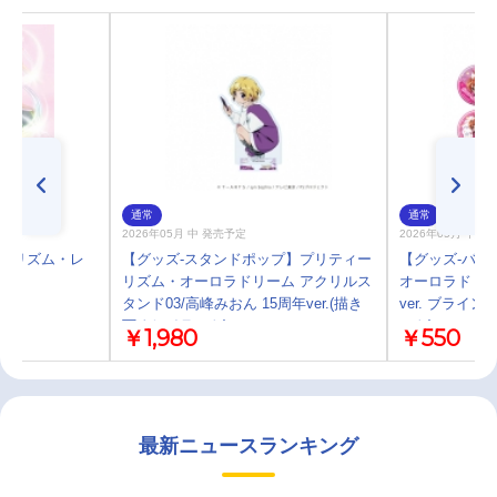
通常
通常
2026年05月 中 発売予定
2026年05月 中 
ィーリズム・レ
【グッズ-スタンドポップ】プリティー
【グッズ-バッ
リズム・オーロラドリーム アクリルス
オーロラドリーム
-B
タンド03/高峰みおん 15周年ver.(描き
ver. ブライ
下ろしイラスト)
スト)
￥1,980
￥550
最新ニュースランキング