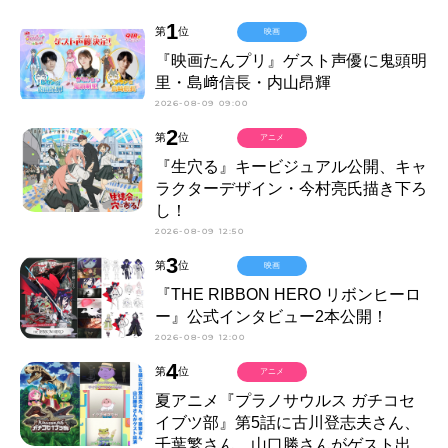
1
第
位
映画
『映画たんプリ』ゲスト声優に鬼頭明
里・島﨑信長・内山昂輝
2026-08-09 09:00
2
第
位
アニメ
『生穴る』キービジュアル公開、キャ
ラクターデザイン・今村亮氏描き下ろ
し！
2026-08-09 12:50
3
第
位
映画
『THE RIBBON HERO リボンヒーロ
ー』公式インタビュー2本公開！
2026-08-09 12:00
4
第
位
アニメ
夏アニメ『プラノサウルス ガチコセ
イブツ部』第5話に古川登志夫さん、
千葉繁さん、山口勝さんがゲスト出