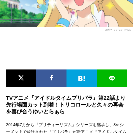
アニメ映画一覧
実写化映画一覧
今期アニメ曜日別一覧
2017-08-28 17:25
春アニメ
夏アニメ
秋アニメ
冬アニメ
男性声優/女性声優一覧
FOLLOW US
TVアニメ『アイドルタイムプリパラ』第22話より
先行場面カット到着！トリコロールと久々の再会
を喜び合うゆいとらぁら
2014年7月から『プリティーリズム』シリーズを継承し、3rdシ
ーズンまで放送された『プリパラ』が新アニメ『アイドルタイム