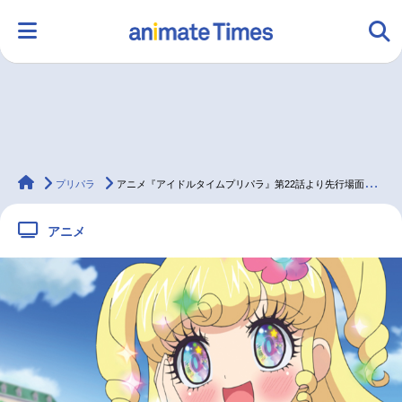
HOME
ランキング
アニメ
声優
animateTimes
ラジオ
みんなの声
グッズ
映画
プリパラ
アニメ『アイドルタイムプリパラ』第22話より先行場面カット到着
アニメ
マンガ・ラノベ
ゲーム・アプリ
音楽
コスプレ
2.5次元
配信・Vtuber
トレンド
無料マンガ
最新記事一覧
アニメ記事一覧
声優記事一覧