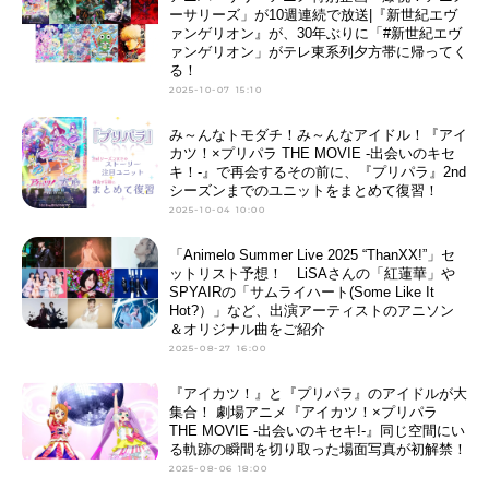
ーサリーズ」が10週連続で放送|『新世紀エヴ
ァンゲリオン』が、30年ぶりに「#新世紀エヴ
ァンゲリオン」がテレ東系列夕方帯に帰ってく
る！
2025-10-07 15:10
み～んなトモダチ！み～んなアイドル！『アイ
カツ！×プリパラ THE MOVIE -出会いのキセ
キ！-』で再会するその前に、『プリパラ』2nd
シーズンまでのユニットをまとめて復習！
2025-10-04 10:00
「Animelo Summer Live 2025 “ThanXX!”」セ
ットリスト予想！ LiSAさんの「紅蓮華」や
SPYAIRの「サムライハート(Some Like It
Hot?）」など、出演アーティストのアニソン
＆オリジナル曲をご紹介
2025-08-27 16:00
『アイカツ！』と『プリパラ』のアイドルが大
集合！ 劇場アニメ『アイカツ！×プリパラ
THE MOVIE -出会いのキセキ!-』同じ空間にい
る軌跡の瞬間を切り取った場面写真が初解禁！
2025-08-06 18:00