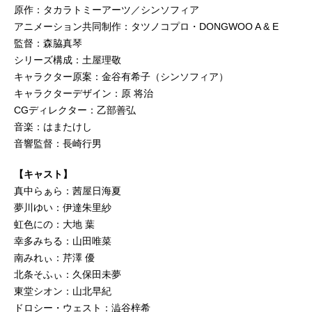
原作：タカラトミーアーツ／シンソフィア
アニメーション共同制作：タツノコプロ・DONGWOO A & E
監督：森脇真琴
シリーズ構成：土屋理敬
キャラクター原案：金谷有希子（シンソフィア）
キャラクターデザイン：原 将治
CGディレクター：乙部善弘
音楽：はまたけし
音響監督：長崎行男
【キャスト】
真中らぁら：茜屋日海夏
夢川ゆい：伊達朱里紗
虹色にの：大地 葉
幸多みちる：山田唯菜
南みれぃ：芹澤 優
北条そふぃ：久保田未夢
東堂シオン：山北早紀
ドロシー・ウェスト：澁谷梓希