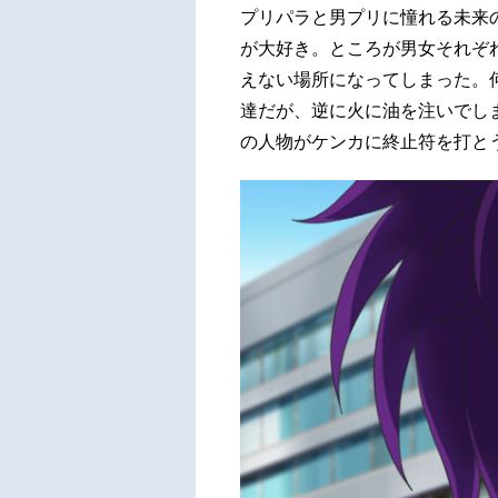
プリパラと男プリに憧れる未来
が大好き。ところが男女それぞ
えない場所になってしまった。
達だが、逆に火に油を注いでし
の人物がケンカに終止符を打と