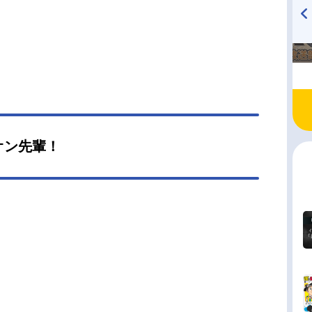
TVアニメ『戦隊大失格』
ハイキュー!! 烏野高校放送部!
radio 大直会 2nd season
オン先輩！