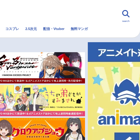
search
コスプレ
2.5次元
配信・Vtuber
無料マンガ
んなの声
グッズ
映画
・Vtuber
トレンド
無料マンガ
秋アニメ
冬アニメ