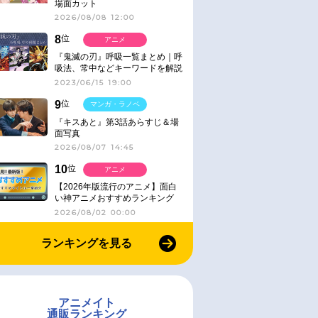
場面カット
2026/08/08 12:00
8
位
アニメ
『鬼滅の刃』呼吸一覧まとめ｜呼
吸法、常中などキーワードを解説
2023/06/15 19:00
9
位
マンガ・ラノベ
『キスあと』第3話あらすじ＆場
面写真
2026/08/07 14:45
10
位
アニメ
【2026年版流行のアニメ】面白
い神アニメおすすめランキング
【名作・話題作】｜ジャンル別人
2026/08/02 00:00
気作品をピックアップ
ランキングを見る
アニメイト
通販ランキング