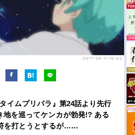
2017-09-11 16:00
タイムプリパラ』第24話より先行
地を巡ってケンカが勃発!? ある
符を打とうとするが……