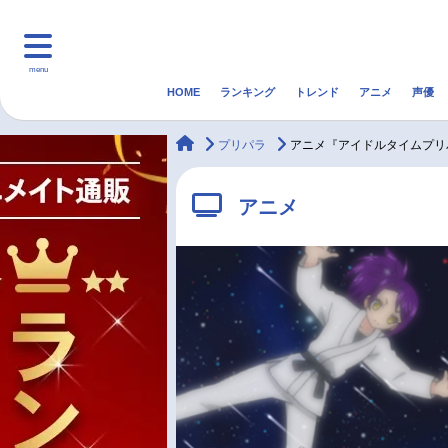
menu
HOME
ランキング
トレンド
アニメ
声優
HOME
ランキング
アニ
animateTimes
プリパラ
アニメ『アイドルタイムプリ
マンガ・ラノベ
ゲーム・アプリ
音楽
アニメ
最新記事一覧
アニメ記事一覧
声優記事一覧