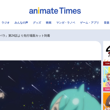
ラジオ
みんなの声
グッズ
映画
マンガ・ラノベ
ゲーム・アプリ
音楽
メ
声優
ラジオ
み
パラ』第24話より先行場面カット到着
コスプレ
2.5次元
配信
アニメ映画一覧
今期アニメ曜日別一覧
実写化映画一覧
春アニメ
男性声優/女性声優一覧
夏アニメ
FOLLOW US