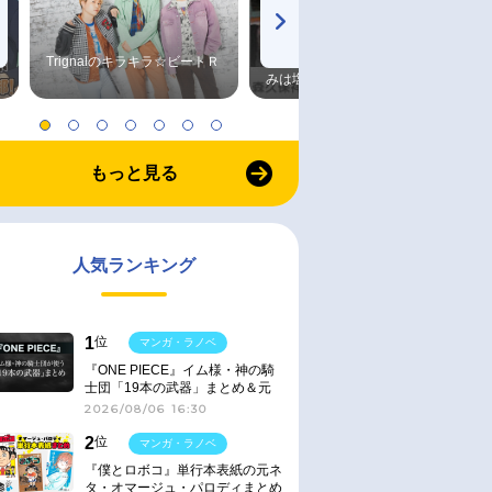
Trignalのキラキラ☆ビートＲ
森久保祥太郎×浪川大輔 つま
みは塩だけ
もっと見る
人気ランキング
1
位
マンガ・ラノベ
『ONE PIECE』イム様・神の騎
士団「19本の武器」まとめ＆元
ネタ
2026/08/06 16:30
2
位
マンガ・ラノベ
『僕とロボコ』単行本表紙の元ネ
タ・オマージュ・パロディまとめ