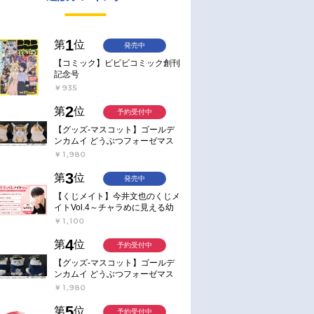
1
第
位
発売中
【コミック】ビビビコミック創刊
記念号
￥935
2
第
位
予約受付中
【グッズ-マスコット】ゴールデ
ンカムイ どうぶつフォーゼマス
コット 4.尾形百之助【再販】
￥1,980
3
第
位
発売中
【くじメイト】今井文也のくじメ
イトVol.4～チャラめに見える幼
馴染、実は一途で独占欲が強いん
￥1,100
です～
4
第
位
予約受付中
【グッズ-マスコット】ゴールデ
ンカムイ どうぶつフォーゼマス
コット 5.月島軍曹【再販】
￥1,980
5
第
位
予約受付中