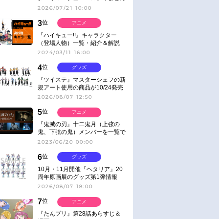
2026/07/21 10:00
3
位
アニメ
『ハイキュー!!』キャラクター
（登場人物）一覧・紹介＆解説
2024/03/11 16:00
4
位
グッズ
『ツイステ』マスターシェフの新
規アート使用の商品が10/24発売
2026/08/07 12:50
5
位
アニメ
『鬼滅の刃』十二鬼月（上弦の
鬼、下弦の鬼）メンバーを一覧で
紹介＆解説（登場鬼の情報まと
2023/06/20 00:00
め）
6
位
グッズ
10月・11月開催『ヘタリア』20
周年原画展のグッズ第1弾情報
2026/08/07 18:00
7
位
アニメ
『たんプリ』第28話あらすじ＆