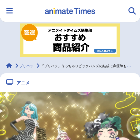
HOME
ランキング
アニメ
声優
ラジオ
みんなの声
グッズ
映画
animateTimes
プリパラ
『プリパラ』うっちゃりビックバンズの結成に声優陣も「この3人のパワーなら押し切れる」【連載Vol.11】
アニメ
マンガ・ラノベ
ゲーム・アプリ
音楽
コスプレ
2.5次元
配信・Vtuber
トレンド
無料マンガ
最新記事一覧
アニメ記事一覧
声優記事一覧