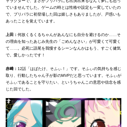
ャラクターで、まさかプリパラにも出演出来るなんて夢にも思っ
ていませんでした。ゲームの時とは性格や設定も一変していたの
で、プリパラに初登場した回は嬉しさもありましたが、戸惑いも
あったことを覚えています。
上田：
何故くるくるちゃんがあんなにも自分を避けるのか……そ
の理由を知ったあじみ先生の「ごめんなさい」が可愛くて可愛く
て……。必死に語尾を我慢するシーンなんかはもう、すごく健気
で。愛しかったです！
赤﨑：
12話「はばたけ、そふぃ！」です。そふぃの気持ちを感じ
取り、行動したちゃん子が影のMVPだと思っています。そふぃが
そふぃであることを守りたい、というちゃんこの意思や信念を感
じた回でした。