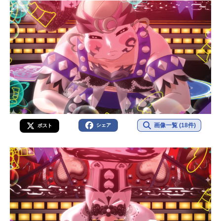
画像一覧 (18件)
シェア
ポスト