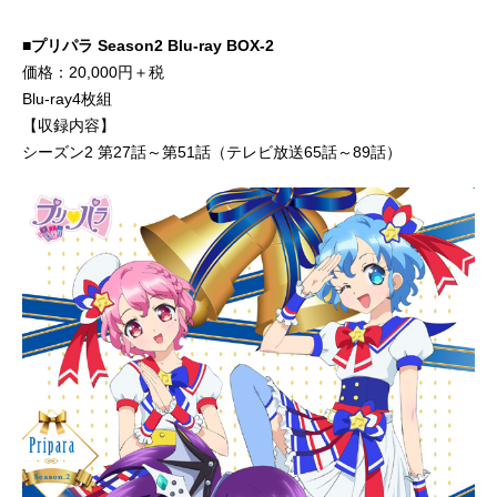
■プリパラ Season2 Blu-ray BOX-2
価格：20,000円＋税
Blu-ray4枚組
【収録内容】
シーズン2 第27話～第51話（テレビ放送65話～89話）