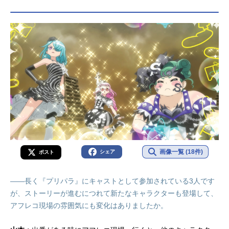
画像一覧 (18件)
シェア
ポスト
――長く『プリパラ』にキャストとして参加されている3人です
が、ストーリーが進むにつれて新たなキャラクターも登場して、
アフレコ現場の雰囲気にも変化はありましたか。