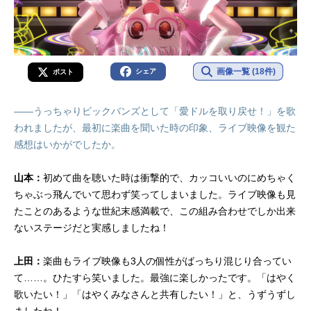
画像一覧 (18件)
シェア
ポスト
――うっちゃりビックバンズとして「愛ドルを取り戻せ！」を歌
われましたが、最初に楽曲を聞いた時の印象、ライブ映像を観た
感想はいかがでしたか。
山本：
初めて曲を聴いた時は衝撃的で、カッコいいのにめちゃく
ちゃぶっ飛んでいて思わず笑ってしまいました。ライブ映像も見
たことのあるような世紀末感満載で、この組み合わせでしか出来
ないステージだと実感しましたね！
上田：
楽曲もライブ映像も3人の個性がばっちり混じり合ってい
て……。ひたすら笑いました。最強に楽しかったです。「はやく
歌いたい！」「はやくみなさんと共有したい！」と、うずうずし