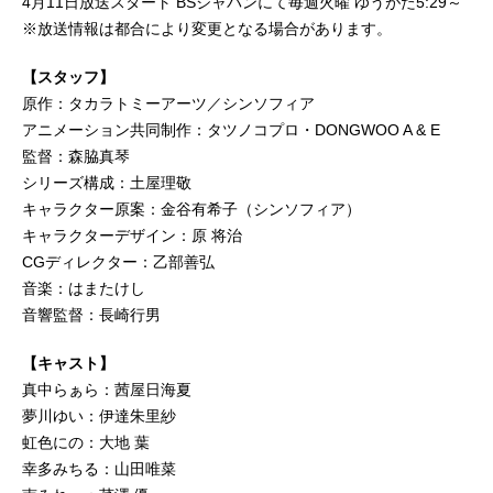
4月11日放送スタート BSジャパンにて毎週火曜 ゆうがた5:29～
※放送情報は都合により変更となる場合があります。
【スタッフ】
原作：タカラトミーアーツ／シンソフィア
アニメーション共同制作：タツノコプロ・DONGWOO A & E
監督：森脇真琴
シリーズ構成：土屋理敬
キャラクター原案：金谷有希子（シンソフィア）
キャラクターデザイン：原 将治
CGディレクター：乙部善弘
音楽：はまたけし
音響監督：長崎行男
【キャスト】
真中らぁら：茜屋日海夏
夢川ゆい：伊達朱里紗
虹色にの：大地 葉
幸多みちる：山田唯菜