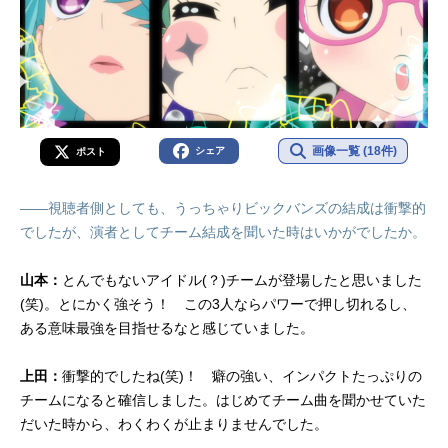
画像一覧 (18件)
シェア
ポスト
――視聴者側としても、うっちゃりビックバンズの結成は衝撃的
でしたが、演者としてチーム結成を聞いた時はいかがでしたか。
山本：
とんでもないアイドル(？)チームが登場したと思いました
(笑)。とにかく強そう！ この3人ならパワーで押し切れるし、
ある意味最強を目指せるなと感じていました。
上田：
衝撃的でしたね(笑)！ 癖の強い、インパクトたっぷりの
チームになると確信しました。はじめてチーム曲を聞かせていた
だいた時から、わくわくが止まりませんでした。