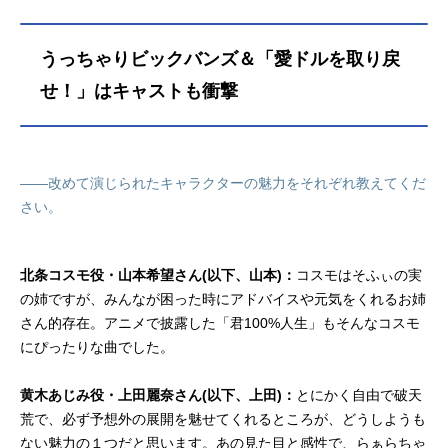
うっちゃりビックバンズ＆「愛ドルを取り戻
せ！」はキャストも衝撃
――改めて演じられたキャラクターの魅力をそれぞれ教えてくだ
さい。
北条コスモ役・山本希望さん(以下、山本)：
コスモはそふぃの実
の姉ですが、みんなが困った時にアドバイスや元気をくれるお姉
さん的存在。アニメで披露した「君100%人生」もそんなコスモ
にぴったりな曲でした。
黄木あじみ役・上田麗奈さん(以下、上田)：
とにかく自由で破天
荒で、必ず予想外の展開を魅せてくれるところが、どうしようも
ない魅力の１つだと思います。あの見た目と感性で、らぁらちゃ