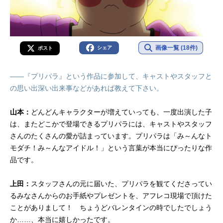
画像一覧 (18件)
シェア
ポスト
――『プリパラ』という作品に参加して、キャストやスタッフと
の思い出深い出来事などがあれば教えて下さい。
山本：
どんどんキャラクターが増えていっても、一度出演した子
は、またどこかで登場できるプリパラには、キャストやスタッフ
さんのたくさんの愛が詰まっています。プリパラは「み～んなト
モダチ！み～んなアイドル！」という言葉が本当にぴったりな作
品です。
上田：
スタッフさんの元に届いた、プリパラを観てくださってい
るみなさんからのお手紙やプレゼントを、アフレコ現場で頂けた
ことがありまして！ ちょうどバレンタインの時でしたでしょう
か……、本当に嬉しかったです。