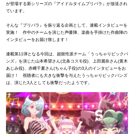
が登場する新シリーズの『アイドルタイムプリパラ』が放送され
ています。
そんな『プリパラ』を振り返る企画として、連載インタビューを
実施！ 作中のチームを演じた声優陣、楽曲を手掛けた作曲陣の
インタビューをお届け致します！
連載第11弾となる今回は、超個性派チーム「うっちゃりビックバ
ンズ」を演じた山本希望さん(北条コスモ役)、上田麗奈さん(黄木
あじみ役)、赤﨑千夏さん(ちゃん子役)の3人のインタビューをお
届け！ 視聴者にも大きな衝撃を与えたうっちゃりビックバンズ
は、演じた3人としても衝撃だったようです。