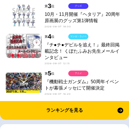
3
第
位
グッズ
10月・11月開催『ヘタリア』20周年
原画展のグッズ第1弾情報
2026-08-07 18:00
4
第
位
マンガ・ラノベ
『チ●チ●デビルを追え！』最終回掲
載記念！ くぼたふみお先生メールイ
ンタビュー
2026-08-07 12:15
5
第
位
アニメ
『機動戦士ガンダム』50周年イベン
トが幕張メッセにて開催決定
2026-08-07 16:20
ランキングを見る