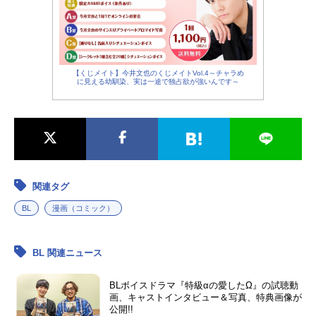
【くじメイト】今井文也のくじメイトVol.4～チャラめ
に見える幼馴染、実は一途で独占欲が強いんです～
関連タグ
BL
漫画（コミック）
BL 関連ニュース
BLボイスドラマ『特級αの愛したΩ』の試聴動
画、キャストインタビュー＆写真、特典画像が
公開!!