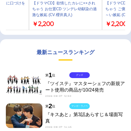
ンドに口づけを
【ドラマCD】欲情したカレに××され
【ドラマCD】
ちゃう お仕置CD ツンデレ幼馴染の過
ちゃう ご褒美
激な嫉妬 (CV.櫻井真人)
～い嫉妬 (CV
￥2,200
￥2,200
最新ニュースランキング
1
第
位
グッズ
『ツイステ』マスターシェフの新規ア
ート使用の商品が10/24発売
2026-08-07 12:50
2
第
位
マンガ・ラノベ
『キスあと』第3話あらすじ＆場面写
真
2026-08-07 14:45