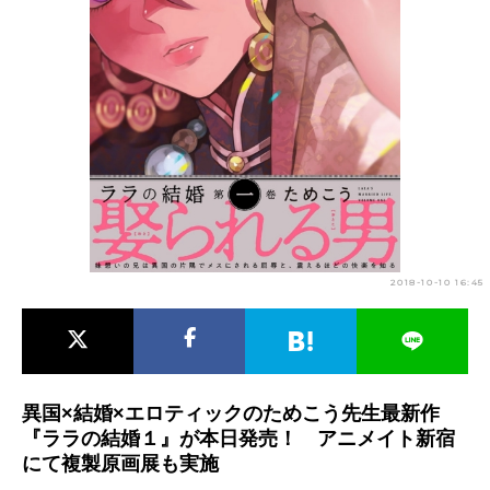
アニメ映画一覧
実写化映画一覧
今期アニメ曜日別一覧
春アニメ
夏アニメ
秋アニメ
冬アニメ
男性声優/女性声優一覧
FOLLOW US
2018-10-10 16:45
異国×結婚×エロティックのためこう先生最新作
『ララの結婚１』が本日発売！ アニメイト新宿
にて複製原画展も実施