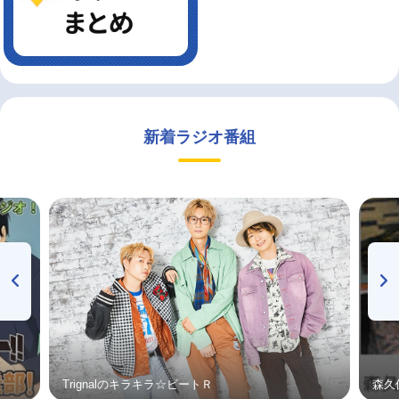
新着ラジオ番組
Trignalのキラキラ☆ビートＲ
森久