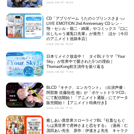
2026-08-07 18:50
CD「アプリゲーム うたの☆プリンスさまっ♪
LIVE EMOTION 2nd Anniversary CD レン・
翔・セシル・嶺二・綺羅」やコミックス『口に
出しちゃう瀬兎口先輩』が発売！ ほか［今日
のアニメイト池袋本店］
2026-08-06 18:30
日本リメイク放送中！ タイBLドラマ『Your
Sky』が世界中で愛された5つの理由｜
ThomasKong初主演作を振り返る
2026-08-06 17:30
BLCD『キチク、エンカウント』（出演声優：
阿部敦 佐藤拓也 他）が「ポケットドラマCD」
にて配信開始！「アニメイト通販」にてデータ
販売開始！【アニメイト特典付き】
2026-08-06 17:15
癒しあい異世界スローライフBL『社畜なもぐ
らは異世界で虎神さまと恋をする』（漫画：仁
茂田あい先生 原作：伊達きよ先生 キャラク