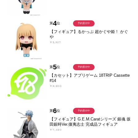
4
第
位
予約受付中
【フィギュア】るかっぷ 超かぐや姫！ かぐ
や
￥3,927
5
第
位
予約受付中
【カセット】アプリゲーム 18TRIP Cassette
#14
￥8,800
6
第
位
予約受付中
【フィギュア】G.E.M.Caratシリーズ 銀魂 坂
田銀時Ver.攘夷志士 完成品フィギュア
￥7,480