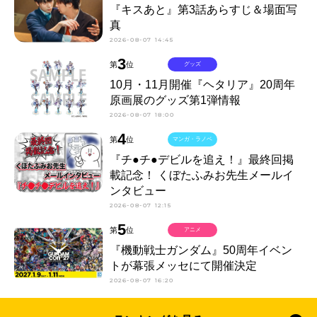
『キスあと』第3話あらすじ＆場面写
真
2026-08-07 14:45
3
第
位
グッズ
10月・11月開催『ヘタリア』20周年
原画展のグッズ第1弾情報
2026-08-07 18:00
4
第
位
マンガ・ラノベ
『チ●チ●デビルを追え！』最終回掲
載記念！ くぼたふみお先生メールイ
ンタビュー
2026-08-07 12:15
5
第
位
アニメ
『機動戦士ガンダム』50周年イベン
トが幕張メッセにて開催決定
2026-08-07 16:20