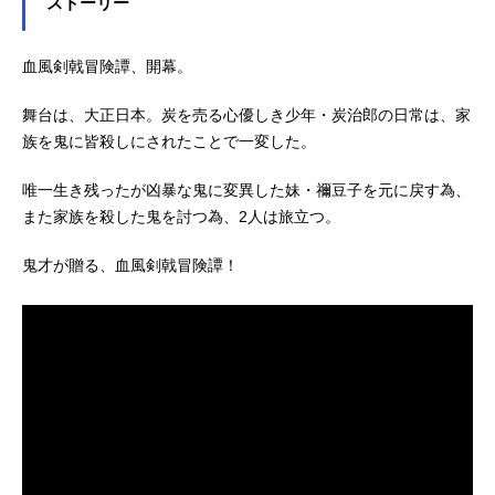
ストーリー
血風剣戟冒険譚、開幕。
舞台は、大正日本。炭を売る心優しき少年・炭治郎の日常は、家
族を鬼に皆殺しにされたことで一変した。
唯一生き残ったが凶暴な鬼に変異した妹・禰豆子を元に戻す為、
また家族を殺した鬼を討つ為、2人は旅立つ。
鬼才が贈る、血風剣戟冒険譚！