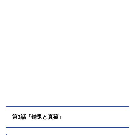
第3話「錆兎と真菰」