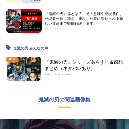
『鬼滅の刃』痣とは？ その意味や発現条件、
発現者一覧に加え、発現した者に課せられる厳
しい運命まで徹底解説します。
2026-06-25 16:00
鬼滅の刃 みんなの声
83
『鬼滅の刃』シリーズあらすじ＆感想
まとめ（ネタバレあり）
2019-05-28 14:00
鬼滅の刃の関連画像集