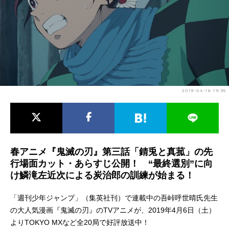
アニメ映画一覧
実写化映画一覧
今期アニメ曜日別一覧
春アニメ
夏アニメ
秋アニメ
冬アニメ
2019-04-16 19:35
男性声優/女性声優一覧
FOLLOW US
春アニメ『鬼滅の刃』第三話「錆兎と真菰」の先
行場面カット・あらすじ公開！ “最終選別”に向
け鱗滝左近次による炭治郎の訓練が始まる！
「週刊少年ジャンプ」（集英社刊）で連載中の吾峠呼世晴氏先生
の大人気漫画『鬼滅の刃』のTVアニメが、2019年4月6日（土）
よりTOKYO MXなど全20局で好評放送中！