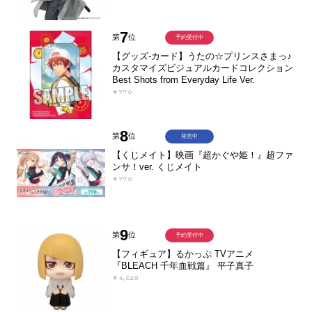
7
第
位
予約受付中
【グッズ-カード】うたの☆プリンスさまっ♪
カスタマイズビジュアルカードコレクション
Best Shots from Everyday Life Ver.
￥770
8
第
位
発売中
【くじメイト】映画『超かぐや姫！』超ファ
ンサ！ver. くじメイト
￥770
9
第
位
予約受付中
【フィギュア】るかっぷ TVアニメ
『BLEACH 千年血戦篇』 平子真子
￥4,020