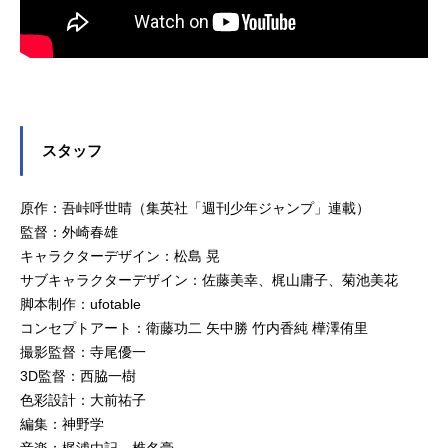
スタッフ
原作：吾峠呼世晴（集英社「週刊少年ジャンプ」連載）
監督：外崎春雄
キャラクターデザイン：松島 晃
サブキャラクターデザイン：佐藤美幸、梶山庸子、菊池美花
脚本制作：ufotable
コンセプトアート：衛藤功二 矢中勝 竹内香純 樺澤侑里
撮影監督：寺尾優一
3D監督：西脇一樹
色彩設計：大前祐子
編集：神野学
音楽：梶浦由記、椎名豪