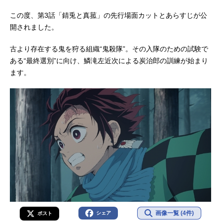
この度、第3話「錆兎と真菰」の先行場面カットとあらすじが公
開されました。
古より存在する鬼を狩る組織“鬼殺隊”。その入隊のための試験で
ある“最終選別”に向け、鱗滝左近次による炭治郎の訓練が始まり
ます。
画像一覧 (4件)
シェア
ポスト