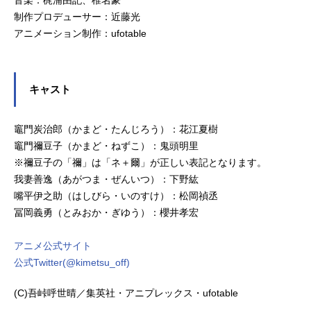
制作プロデューサー：近藤光
アニメーション制作：ufotable
キャスト
竈門炭治郎（かまど・たんじろう）：花江夏樹
竈門禰豆子（かまど・ねずこ）：鬼頭明里
※禰豆子の「禰」は「ネ＋爾」が正しい表記となります。
我妻善逸（あがつま・ぜんいつ）：下野紘
嘴平伊之助（はしびら・いのすけ）：松岡禎丞
冨岡義勇（とみおか・ぎゆう）：櫻井孝宏
アニメ公式サイト
公式Twitter(@kimetsu_off)
(C)吾峠呼世晴／集英社・アニプレックス・ufotable