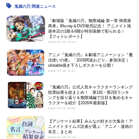
鬼滅の刃 関連ニュース
『劇場版「鬼滅の刃」無限城編 第一章 猗窩座
再来』Blu-ray＆DVD発売記念！ アニメイト池
袋本店の1階＆6階が特別装飾で彩られる！
【フォトレポート】
2026-07-29 12:00
アニメ『鬼滅の刃』＆劇場アニメーション『魔
法使いの夜』「2026阿波おどり」参加決定｜
ufotable描き下ろしポスターを公開！
2026-07-26 10:51
『鬼滅の刃』公式人気キャラクターランキング
投票結果を総まとめ！ 第1回・第2回ランキ
ングを振り返り＆無限城編で注目を集めるキャ
ラクターを紹介【2026年最新版】
2026-07-13 16:00
【アンケート結果】みんなの好きが大集合！ア
ニメイトタイムズ読者が選ぶ「アニメ・漫画の
名言」まとめ
2026-07-03 17:45