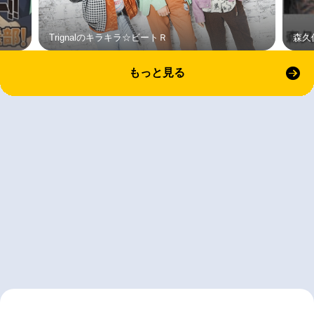
Trignalのキラキラ☆ビートＲ
森久
もっと見る