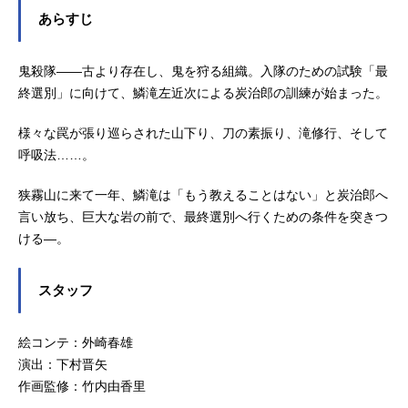
あらすじ
鬼殺隊――古より存在し、鬼を狩る組織。入隊のための試験「最
終選別」に向けて、鱗滝左近次による炭治郎の訓練が始まった。
様々な罠が張り巡らされた山下り、刀の素振り、滝修行、そして
呼吸法……。
狭霧山に来て一年、鱗滝は「もう教えることはない」と炭治郎へ
言い放ち、巨大な岩の前で、最終選別へ行くための条件を突きつ
ける―。
スタッフ
絵コンテ：外崎春雄
演出：下村晋矢
作画監修：竹内由香里