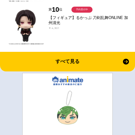
10
第
位
予約受付中
【フィギュア】るかっぷ 刀剣乱舞ONLINE 加
州清光
￥4,301
すべて見る