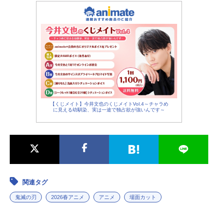
【くじメイト】今井文也のくじメイトVol.4～チャラめ
に見える幼馴染、実は一途で独占欲が強いんです～
関連タグ
鬼滅の刃
2026春アニメ
アニメ
場面カット