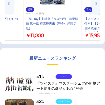
通常
予約
2026/07/29 発売
2026/07/29 発売
滅の刃 おしの
【Blu-ray】劇場版「鬼滅の刃」無限城
【アニメイト限
杏寿郎
編 第一章 猗窩座再来【完全生産限定
付き】【Blu-
版】
無限城編 第一
産限定版】ア
￥11,000
￥15,950
最新ニュースランキング
1
第
位
グッズ
『ツイステ』マスターシェフの新規ア
ート使用の商品が10/24発売
2026-08-07 12:50
2
第
位
マンガ・ラノベ