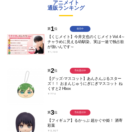
アニメイト
通販ランキング
1
第
位
発売中
【くじメイト】今井文也のくじメイトVol.4～
チャラめに見える幼馴染、実は一途で独占欲
が強いんです～
￥1,100
2
第
位
予約受付中
【グッズ-マスコット】あんさんぶるスター
ズ！！ おまんじゅうにぎにぎマスコット ね
くすと2 Hbox
￥770
3
第
位
予約受付中
【フィギュア】るかっぷ 超かぐや姫！ 酒寄
彩葉
￥3,927