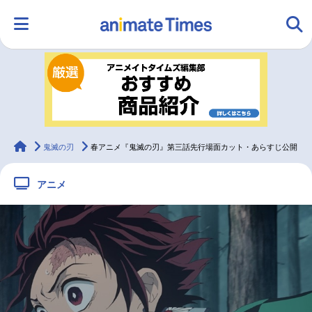
HOME
ランキング
アニメ
声優
ラジオ
みんなの声
グッズ
映画
animateTimes
鬼滅の刃
春アニメ『鬼滅の刃』第三話先行場面カット・あらすじ公開
アニメ
マンガ・ラノベ
ゲーム・アプリ
音楽
コスプレ
2.5次元
配信・Vtuber
トレンド
無料マンガ
最新記事一覧
アニメ記事一覧
声優記事一覧