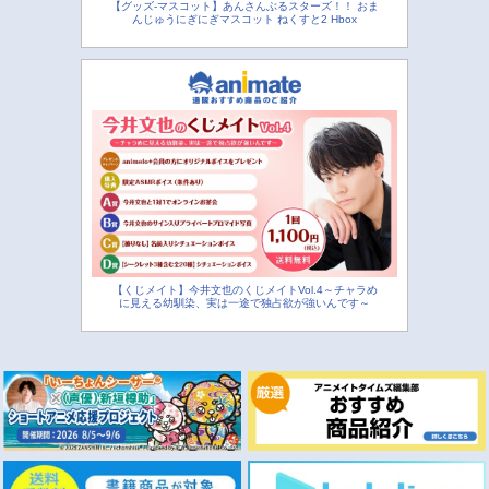
【グッズ-マスコット】あんさんぶるスターズ！！ おま
んじゅうにぎにぎマスコット ねくすと2 Hbox
【くじメイト】今井文也のくじメイトVol.4～チャラめ
に見える幼馴染、実は一途で独占欲が強いんです～