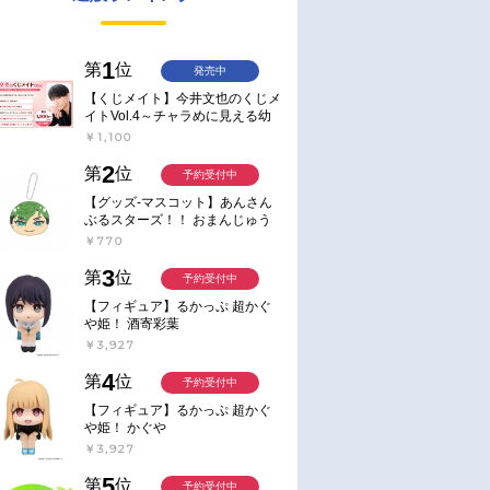
1
第
位
発売中
【くじメイト】今井文也のくじメ
イトVol.4～チャラめに見える幼
馴染、実は一途で独占欲が強いん
￥1,100
です～
2
第
位
予約受付中
【グッズ-マスコット】あんさん
ぶるスターズ！！ おまんじゅう
にぎにぎマスコット ねくすと2
￥770
Hbox
3
第
位
予約受付中
【フィギュア】るかっぷ 超かぐ
や姫！ 酒寄彩葉
￥3,927
4
第
位
予約受付中
【フィギュア】るかっぷ 超かぐ
や姫！ かぐや
￥3,927
5
第
位
予約受付中