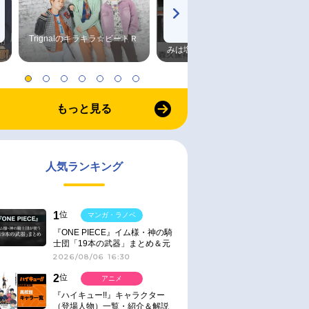
Trignalのキラキラ☆ビートＲ
森久保祥太郎×浪川大輔 つま
みは塩だけ
もっと見る
人気ランキング
1
位
マンガ・ラノベ
『ONE PIECE』イム様・神の騎
士団「19本の武器」まとめ＆元
ネタ
2026/08/06 16:30
2
位
アニメ
『ハイキュー!!』キャラクター
（登場人物）一覧・紹介＆解説