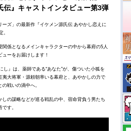
氏伝』キャストインタビュー第3弾
リーズ」の最新作『イケメン源氏伝 あやかし恋えに
定。
愛関係となるメインキャラクターの中から幕府の5人
ビューをお届けします！
にし』は、薬師である“あなた”が、傷ついた小狐を
征夷大将軍・源頼朝率いる幕府と、あやかしの力で
との戦いの渦中へ。
かしの謀略などが巡る戦乱の中、宿命背負う男たち
語です。