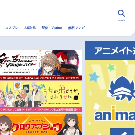
search
コスプレ
2.5次元
配信・Vtuber
無料マンガ
んなの声
グッズ
映画
・Vtuber
トレンド
無料マンガ
秋アニメ
冬アニメ