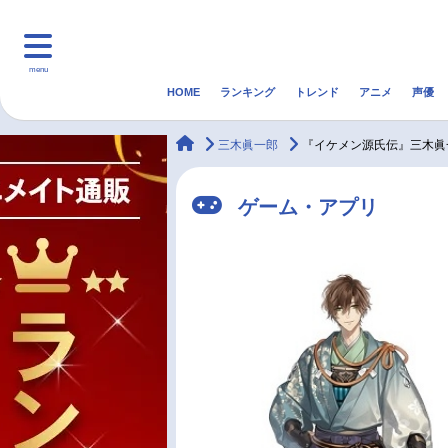
menu
HOME
ランキング
トレンド
アニメ
声優
HOME
ランキング
アニ
animateTimes
三木眞一郎
『イケメン源氏伝』三木眞
マンガ・ラノベ
ゲーム・アプリ
音楽
ゲーム・アプリ
最新記事一覧
アニメ記事一覧
声優記事一覧