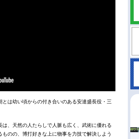
朝とは幼い頃からの付き合いのある安達盛長役・三
長は、天然の人たらしで人脈も広く、武術に優れる
るものの、博打好きな上に物事を力技で解決しよう