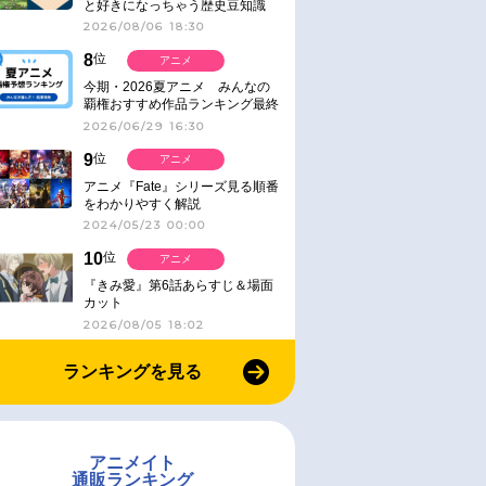
と好きになっちゃう歴史豆知識
2026/08/06 18:30
8
位
アニメ
今期・2026夏アニメ みんなの
覇権おすすめ作品ランキング最終
結果発表！
2026/06/29 16:30
9
位
アニメ
アニメ『Fate』シリーズ見る順番
をわかりやすく解説
2024/05/23 00:00
10
位
アニメ
『きみ愛』第6話あらすじ＆場面
カット
2026/08/05 18:02
ランキングを見る
アニメイト
通販ランキング