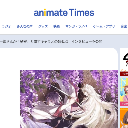
ラジオ
みんなの声
グッズ
映画
マンガ・ラノベ
ゲーム・アプリ
音楽
メ
声優
ラジオ
み
一郎さんが「秘密」と隠すキャラとの類似点 インタビューを公開！
コスプレ
2.5次元
配信
アニメ映画一覧
今期アニメ曜日別一覧
実写化映画一覧
春アニメ
男性声優/女性声優一覧
夏アニメ
FOLLOW US