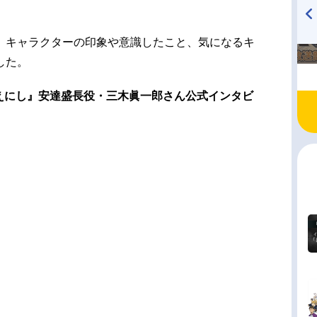
TVアニメ『戦隊大失格』
ハイキュー!! 烏野高校放送部!
、キャラクターの印象や意識したこと、気になるキ
radio 大直会 2nd season
した。
恋えにし』安達盛長役・三木眞一郎さん公式インタビ