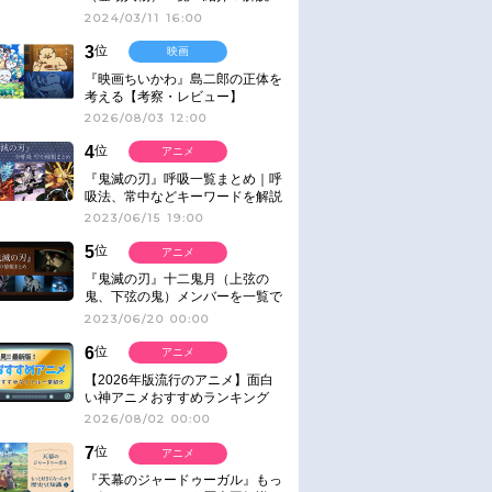
2024/03/11 16:00
3
位
映画
『映画ちいかわ』島二郎の正体を
考える【考察・レビュー】
2026/08/03 12:00
4
位
アニメ
『鬼滅の刃』呼吸一覧まとめ｜呼
吸法、常中などキーワードを解説
2023/06/15 19:00
5
位
アニメ
『鬼滅の刃』十二鬼月（上弦の
鬼、下弦の鬼）メンバーを一覧で
紹介＆解説（登場鬼の情報まと
2023/06/20 00:00
め）
6
位
アニメ
【2026年版流行のアニメ】面白
い神アニメおすすめランキング
【名作・話題作】｜ジャンル別人
2026/08/02 00:00
気作品をピックアップ
7
位
アニメ
『天幕のジャードゥーガル』もっ