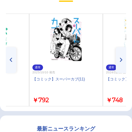
通常
通常
2025/10/10 発売
2024/11/09 発売
)
【コミック】スーパーカブ(11)
【コミック】ス
￥792
￥748
最新ニュースランキング