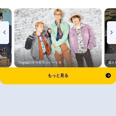
Trignalのキラキラ☆ビートＲ
森久
もっと見る