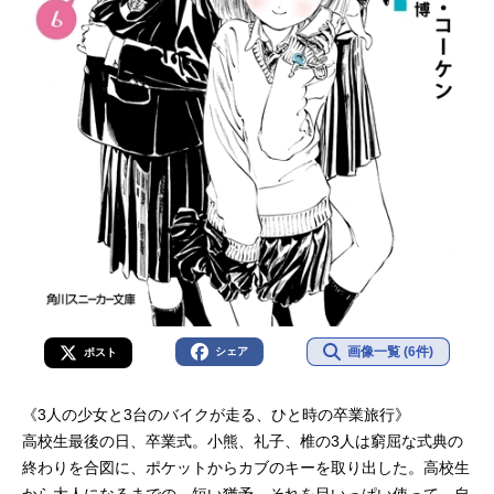
画像一覧 (6件)
シェア
ポスト
《3人の少女と3台のバイクが走る、ひと時の卒業旅行》
高校生最後の日、卒業式。小熊、礼子、椎の3人は窮屈な式典の
終わりを合図に、ポケットからカブのキーを取り出した。高校生
から大人になるまでの、短い猶予。それを目いっぱい使って、自