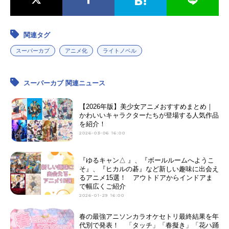
関連タグ
スーパーカブ
アニメ化
ライトノベル
スーパーカブ 関連ニュース
【2026年版】美少女アニメおすすめまとめ｜
かわいいキャラクターたちが登場する人気作品
を紹介！
2026-03-06 16:00
『ゆるキャン△ 』、『ボールルームへようこ
そ』、『ヒカルの碁』など新しい趣味に出会え
るアニメ15選！ アウトドアからインドアま
で幅広くご紹介
2026-01-29 16:00
春の最強アニソンカラオケセトリ最終結果を年
代別で発表！ 「タッチ」「春擬き」「花ハ踊