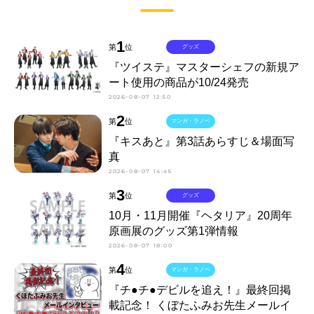
1
第
位
グッズ
『ツイステ』マスターシェフの新規ア
ート使用の商品が10/24発売
2026-08-07 12:50
2
第
位
マンガ・ラノベ
『キスあと』第3話あらすじ＆場面写
真
2026-08-07 14:45
3
第
位
グッズ
10月・11月開催『ヘタリア』20周年
原画展のグッズ第1弾情報
2026-08-07 18:00
4
第
位
マンガ・ラノベ
『チ●チ●デビルを追え！』最終回掲
載記念！ くぼたふみお先生メールイ