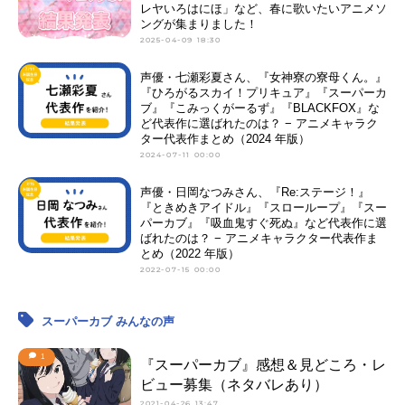
レヤいろはにほ」など、春に歌いたいアニメソ
ングが集まりました！
2025-04-09 18:30
声優・七瀬彩夏さん、『女神寮の寮母くん。』
『ひろがるスカイ！プリキュア』『スーパーカ
ブ』『こみっくがーるず』『BLACKFOX』な
ど代表作に選ばれたのは？ − アニメキャラク
ター代表作まとめ（2024 年版）
2024-07-11 00:00
声優・日岡なつみさん、『Re:ステージ！』
『ときめきアイドル』『スローループ』『スー
パーカブ』『吸血鬼すぐ死ぬ』など代表作に選
ばれたのは？ − アニメキャラクター代表作ま
とめ（2022 年版）
2022-07-15 00:00
スーパーカブ みんなの声
1
『スーパーカブ』感想＆見どころ・レ
ビュー募集（ネタバレあり）
2021-04-26 13:47