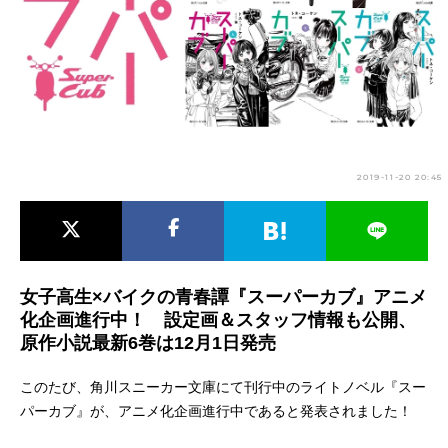
アニメ映画一覧
実写化映画一覧
今期アニメ曜日別一覧
春アニメ
夏アニメ
秋アニメ
冬アニメ
2019-11-20 20:45
男性声優/女性声優一覧
FOLLOW US
女子高生×バイクの青春譚『スーパーカブ』アニメ
化企画進行中！ 設定画＆スタッフ情報も公開、
原作小説最新6巻は12月1日発売
このたび、角川スニーカー文庫にて刊行中のライトノベル『スー
パーカブ』が、アニメ化企画進行中であると発表されました！