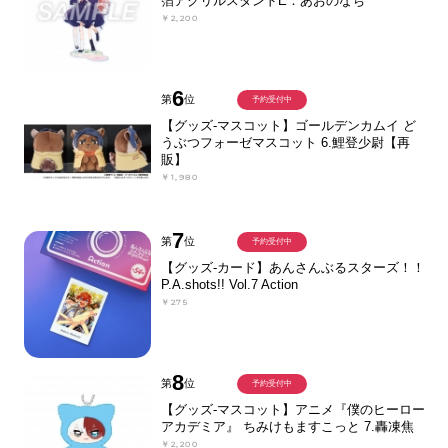
箔アクリルスタンドE：あおのなち
￥2,200
6
第
位
予約受付中
【グッズ-マスコット】ゴールデンカムイ ど
うぶつフォーゼマスコット 6.鯉登少尉【再
販】
￥1,980
7
第
位
予約受付中
【グッズ-カード】あんさんぶるスターズ！！
P.A.shots!! Vol.7 Action
￥275
8
第
位
予約受付中
【グッズ-マスコット】アニメ『僕のヒーロー
アカデミア』 ちみけもますこっと 7.轟凍焦
￥2,200