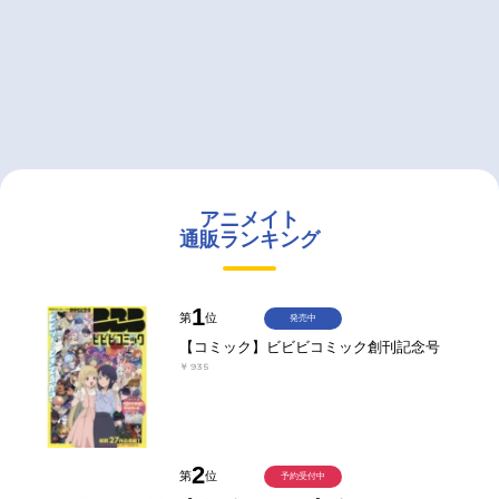
アニメイト
通販ランキング
1
第
位
発売中
【コミック】ビビビコミック創刊記念号
￥935
2
第
位
予約受付中