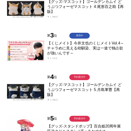
【グッズ-マスコット】ゴールデンカムイ ど
うぶつフォーゼマスコット 4.尾形百之助【再
販】
￥1,980
3
第
位
発売中
【くじメイト】今井文也のくじメイトVol.4～
チャラめに見える幼馴染、実は一途で独占欲
が強いんです～
￥1,100
4
第
位
予約受付中
【グッズ-マスコット】ゴールデンカムイ ど
うぶつフォーゼマスコット 5.月島軍曹【再
販】
￥1,980
5
第
位
予約受付中
【グッズ-スタンドポップ】百合姫20周年展