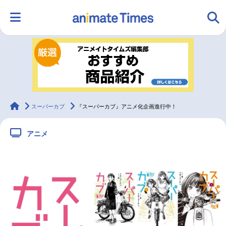
HOME
ランキング
アニメ
声優
ラジオ
みんなの声
グッズ
映画
animateTimes
スーパーカブ
『スーパーカブ』アニメ化企画進行中！
アニメ
マンガ・ラノベ
ゲーム・アプリ
音楽
コスプレ
2.5次元
配信・Vtuber
トレンド
無料マンガ
最新記事一覧
アニメ記事一覧
声優記事一覧