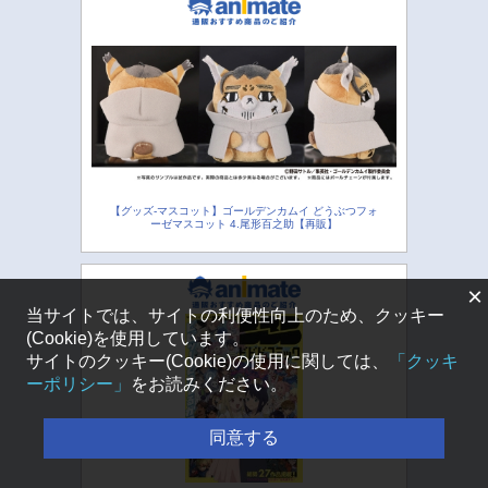
【グッズ-マスコット】ゴールデンカムイ どうぶつフォ
ーゼマスコット 4.尾形百之助【再販】
×
当サイトでは、サイトの利便性向上のため、クッキー
(Cookie)を使用しています。
サイトのクッキー(Cookie)の使用に関しては、
「クッキ
ーポリシー」
をお読みください。
同意する