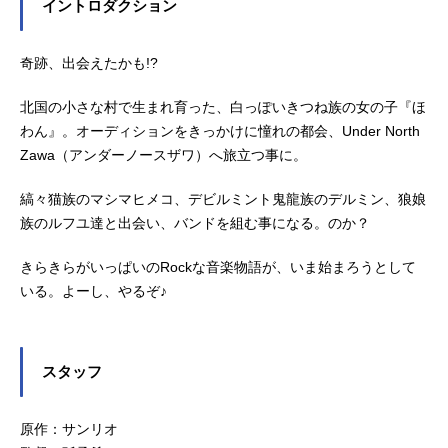
イントロダクション
奇跡、出会えたかも!?
北国の小さな村で生まれ育った、白っぽいきつね族の女の子『ほ
わん』。オーディションをきっかけに憧れの都会、Under North
Zawa（アンダーノースザワ）へ旅立つ事に。
縞々猫族のマシマヒメコ、デビルミント鬼龍族のデルミン、狼娘
族のルフユ達と出会い、バンドを組む事になる。のか？
きらきらがいっぱいのRockな音楽物語が、いま始まろうとして
いる。よーし、やるぞ♪
スタッフ
原作：サンリオ