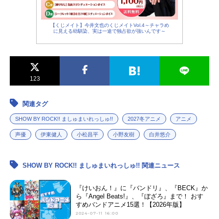
【くじメイト】今井文也のくじメイトVol.4～チャラめ
に見える幼馴染、実は一途で独占欲が強いんです～
123
関連タグ
SHOW BY ROCK!! ましゅまいれっしゅ!!
2027冬アニメ
アニメ
声優
伊東健人
小松昌平
小野友樹
白井悠介
SHOW BY ROCK!! ましゅまいれっしゅ!! 関連ニュース
『けいおん！』に『バンドリ』、『BECK』か
ら『Angel Beats!』、『ぼざろ』まで！ おす
すめバンドアニメ15選！【2026年版】
2024-07-11 16:00