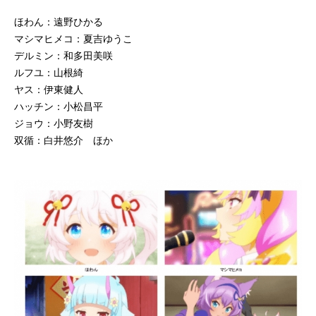
ほわん：遠野ひかる
マシマヒメコ：夏吉ゆうこ
デルミン：和多田美咲
ルフユ：山根綺
ヤス：伊東健人
ハッチン：小松昌平
ジョウ：小野友樹
双循：白井悠介 ほか