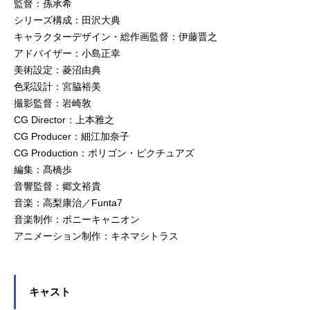
監督：孫承希
シリーズ構成：田沢大典
キャラクターデザイン・総作画監督：伊藤晋之
アドバイザー：小島正幸
美術設定：菱沼由典
色彩設計：宮脇裕美
撮影監督：岩崎敦
CG Director：上本雅之
CG Producer：細江加奈子
CG Production：ポリゴン・ピクチュアズ
編集：髙橋歩
音響監督：郷文裕貴
音楽：高梨康治／Funta7
音楽制作：ポニーキャニオン
アニメーション制作：キネマシトラス
キャスト