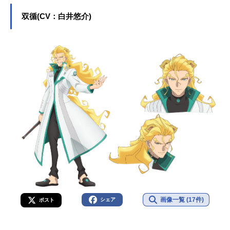
双循(CV：白井悠介)
画像一覧 (17件)
シェア
ポスト