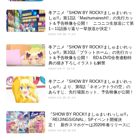
冬アニメ『SHOW BY ROCK!!ましゅまいれっ
しゅ!!』第12話「Mashumairesh!!」の先行カッ
ト＆予告映像を公開！ ニコニコ生放送にて第
1～11話振り返り一挙放送が決定！
2020-03-26 11:40
冬アニメ『SHOW BY ROCK!!ましゅまいれっ
しゅ!!』第10話「プラットホーム」の先行カッ
ト＆予告映像を公開！ BD＆DVD全巻連動特
典の描き下ろしイラストも解禁
2020-03-11 22:10
冬アニメ『SHOW BY ROCK!!ましゅまいれっ
しゅ!!』より、第8話「ネオンテトラの空」の
あらすじ、先行場面カット、予告映像が公開！
2020-02-25 21:40
『SHOW BY ROCK!!ましゅまいれっしゅ!!』
「REIJINGSIGNAL」SPイベント開催決
定！ 新作スマホゲーは2020年春リリースに
2020-02-23 22:00