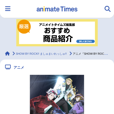
HOME
ランキング
アニメ
声優
ラジオ
みんなの声
グッズ
映画
animateTimes
SHOW BY ROCK!! ましゅまいれっしゅ!!
アニメ『SHOW BY ROCK!!ましゅまいれっしゅ!!』に新バンドが登場
アニメ
マンガ・ラノベ
ゲーム・アプリ
音楽
コスプレ
2.5次元
配信・Vtuber
トレンド
無料マンガ
最新記事一覧
アニメ記事一覧
声優記事一覧