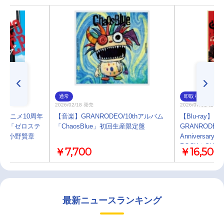
通常
即取り
2026/02/18 発売
2026/07/01 発売
 アニメ10周年
【音楽】GRANRODEO/10thアルバム
【Blu-ray】
ング「ゼロステ
「ChaosBlue」初回生産限定盤
GRANRODEO/
eat.小野賢章
Anniversary 
ROCK☆SHOW
￥7,700
￥16,500
炎のGRANRO
盤
最新ニュースランキング