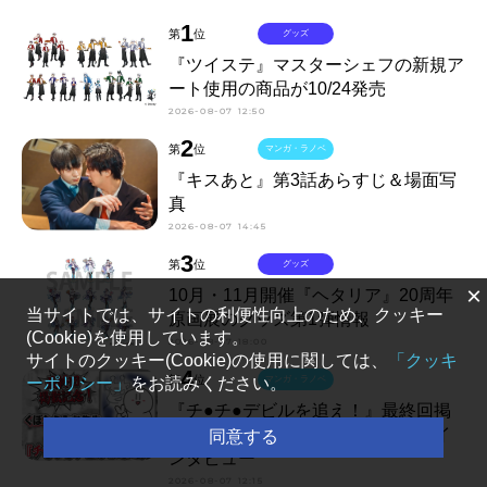
1
第
位
グッズ
『ツイステ』マスターシェフの新規ア
ート使用の商品が10/24発売
2026-08-07 12:50
2
第
位
マンガ・ラノベ
『キスあと』第3話あらすじ＆場面写
真
2026-08-07 14:45
3
第
位
グッズ
×
10月・11月開催『ヘタリア』20周年
当サイトでは、サイトの利便性向上のため、クッキー
原画展のグッズ第1弾情報
(Cookie)を使用しています。
2026-08-07 18:00
サイトのクッキー(Cookie)の使用に関しては、
「クッキ
4
第
位
マンガ・ラノベ
ーポリシー」
をお読みください。
『チ●チ●デビルを追え！』最終回掲
載記念！ くぼたふみお先生メールイ
同意する
ンタビュー
2026-08-07 12:15