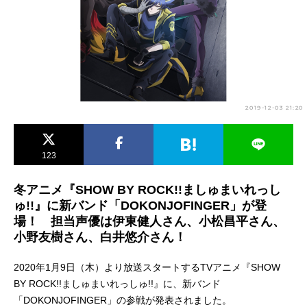
アニメ映画一覧
実写化映画一覧
今期アニメ曜日別一覧
春アニメ
夏アニメ
2019-12-03 21:20
秋アニメ
冬アニメ
男性声優/女性声優一覧
123
FOLLOW US
冬アニメ『SHOW BY ROCK!!ましゅまいれっし
ゅ!!』に新バンド「DOKONJOFINGER」が登
場！ 担当声優は伊東健人さん、小松昌平さん、
小野友樹さん、白井悠介さん！
2020年1月9日（木）より放送スタートするTVアニメ『SHOW
BY ROCK!!ましゅまいれっしゅ!!』に、新バンド
「DOKONJOFINGER」の参戦が発表されました。