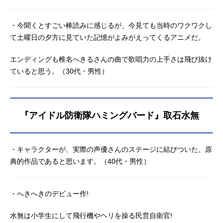
・今聞くとすごい棒読みに感じるが、今見ても当時のワクワクし
て土曜日の夕方に見ていた記憶がよみがえってくるアニメだ。
エンディングも椎名へきるさんの曲で歌唱力の上手さは飛び抜け
ていると思う。（30代・男性）
『アイドル防衛隊ハミングバード』取石水無
・キャラクターが、実際の声優さんのステージに結びついた、原
典的作品であると思います。（40代・男性）
・へきへきのデビュー作!
水無は小学生にして飛行機やヘリを操る民営自衛官!