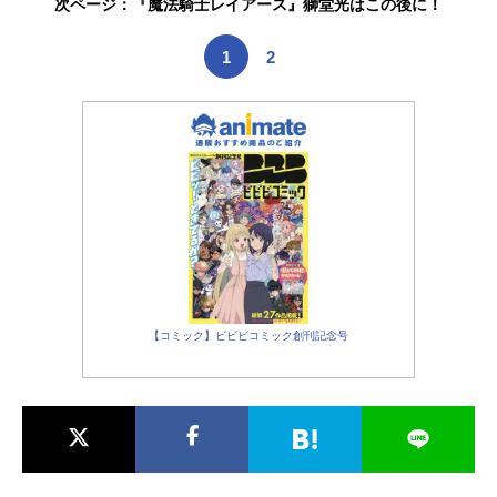
次ページ：『魔法騎士レイアース』獅堂光はこの後に！
1
2
【コミック】ビビビコミック創刊記念号