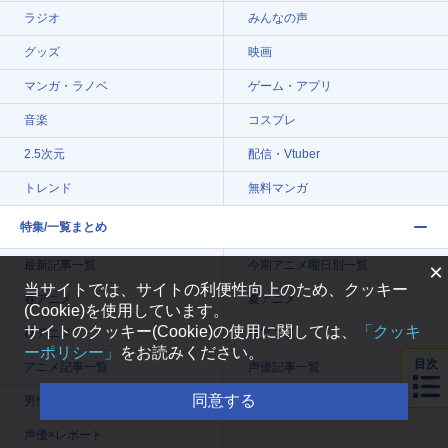
ラジオ
みんなの声
グッズ
映画
マンガ・ラノベ
ゲーム・アプリ
音楽
コスプレ
2.5次元
配信・Vtuber
トレンド
無料マンガ
特集/一覧まとめ
最新記事一覧
今期アニメ曜日別一覧
×
当サイトでは、サイトの利便性向上のため、クッキー
春アニメ
夏アニメ
(Cookie)を使用しています。
サイトのクッキー(Cookie)の使用に関しては、
「クッキ
秋アニメ
冬アニメ
ーポリシー」
をお読みください。
目次
アニメ記事一覧
声優記事一覧
同意する
男性声優/女性声優一覧
声優×インタビュー
声優×レポート