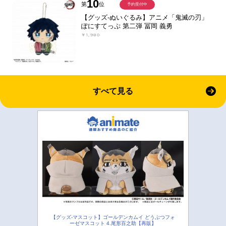
10
第
位
予約受付中
【グッズ-ぬいぐるみ】アニメ「鬼滅の刃」
ぽにすてっぷ 第二弾 冨岡 義勇
￥1,980
すべて見る
【グッズ-マスコット】ゴールデンカムイ どうぶつフォ
ーゼマスコット 4.尾形百之助【再販】