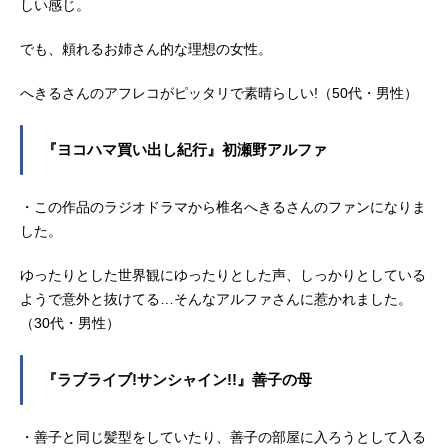
しい感じ。
でも、頼れるお姉さん的な理想の女性。
へきるさんのアフレコがピッタリで素晴らしい!（50代・男性）
『ヨコハマ買い出し紀行』初瀬野アルファ
・この作品のラジオドラマから椎名へきるさんのファンになりま
した。
ゆったりとした世界観にゆったりとした声、しっかりとしている
ようで意外と抜けてる…そんなアルファさんに惹かれました。
（30代・男性）
『ラブライブ!サンシャイン!!』善子の母
・善子と同じ髪型をしていたり、善子の部屋に入ろうとして入る