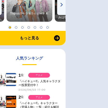
Trignalのキラキラ☆ビートＲ
森久保祥太郎×浪川大輔 つま
みは塩だけ
もっと見る
人気ランキング
1
位
アニメ
『ハイキュー!!』人気キャラクタ
ー投票受付中！
2026/08/03 17:00
2
位
アニメ
『ハイキュー!!』キャラクター
（登場人物）一覧・紹介＆解説