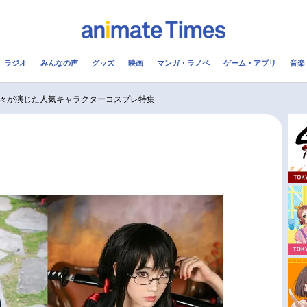
ラジオ
みんなの声
グッズ
映画
マンガ・ラノベ
ゲーム・アプリ
音楽
メ
声優
ラジオ
み
々が演じた人気キャラクターコスプレ特集
コスプレ
2.5次元
配信
アニメ映画一覧
今期アニメ曜日別一覧
実写化映画一覧
春アニメ
男性声優/女性声優一覧
夏アニメ
FOLLOW US