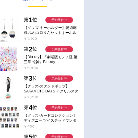
1
第
位
予約受付中
【グッズ-キーホルダー】呪術廻
戦 ふわコロりんセットキーホル
ダー【アニメイト特典付】
￥1,100
2
第
位
予約受付中
【Blu-ray】『劇場版モノノ怪 第
三章 蛇神』Blu-ray
￥9,900
3
第
位
予約受付中
【グッズ-スタンドポップ】
SAKAMOTO DAYS アクリルスタ
ンド～Sunny Afternoon～ 4.南雲
￥2,200
4
第
位
予約受付中
【グッズ-カードコレクション】
ディズニー ツイステッドワンダ
ーランド ランダムカードコレク
￥400
ション クラブ・ウェアver.
5
第
位
予約受付中