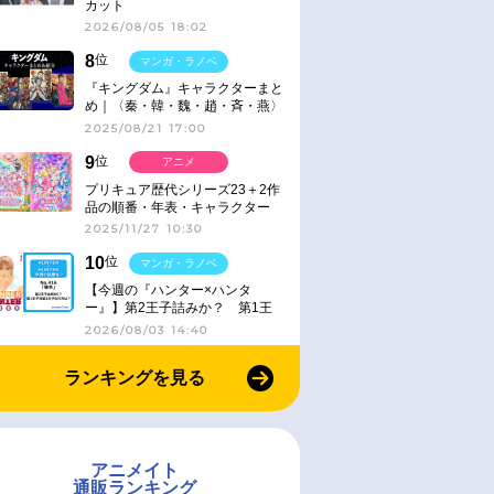
カット
2026/08/05 18:02
8
位
マンガ・ラノベ
『キングダム』キャラクターまと
め｜〈秦・韓・魏・趙・斉・燕〉
2025/08/21 17:00
9
位
アニメ
プリキュア歴代シリーズ23＋2作
品の順番・年表・キャラクター
【2025年版】
2025/11/27 10:30
10
位
マンガ・ラノベ
【今週の『ハンター×ハンタ
ー』】第2王子詰みか？ 第1王
子と第4王子が対峙「発令」＜
2026/08/03 14:40
No.416＞
ランキングを見る
アニメイト
通販ランキング