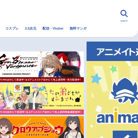
search
コスプレ
2.5次元
配信・Vtuber
無料マンガ
んなの声
グッズ
映画
・Vtuber
トレンド
無料マンガ
秋アニメ
冬アニメ