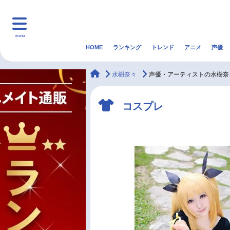
menu
HOME
ランキング
トレンド
アニメ
声優
HOME
ランキング
アニ
animateTimes
水樹奈々
声優・アーティストの水樹奈
マンガ・ラノベ
ゲーム・アプリ
音楽
コスプレ
最新記事一覧
アニメ記事一覧
声優記事一覧