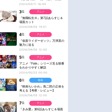
2024/03/11 16:00
3
位
アニメ
『無職転生Ⅲ』第7話あらすじ＆
場面カット
2026/08/05 19:01
4
位
アニメ
『仮面ライダーゼッツ』万津莫の
魅力に迫る
2026/08/05 12:00
5
位
アニメ
アニメ『Fate』シリーズ見る順番
をわかりやすく解説
2024/05/23 00:00
6
位
映画
『映画ちいかわ』島二郎の正体を
考える【考察・レビュー】
2026/08/03 12:00
7
位
アニメ
『きみ愛』第6話あらすじ＆場面