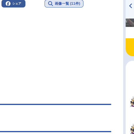
画像一覧 (11件)
シェア
高橋美紀のおんぷの気持ち
TVアニメ『戦隊大失格』
♪ in アニメイトタイムズ
radio 大直会 2nd season