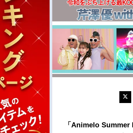
「Animelo Summe