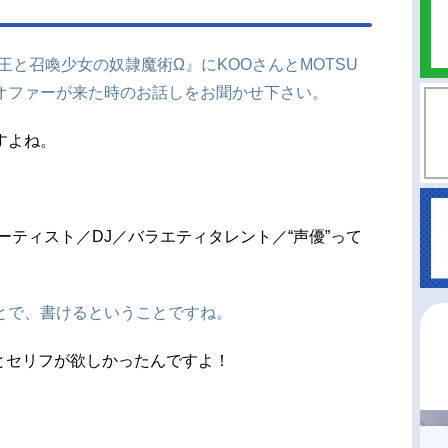
王と召喚少女の奴隷魔術Ω』にKOOさんとMOTSU
オファーが来た時のお話しをお聞かせ下さい。
ですよね。
ーティスト／DJ／バラエティタレント／“声優”って
とで、書けるということですね。
っとセリフが欲しかったんですよ！