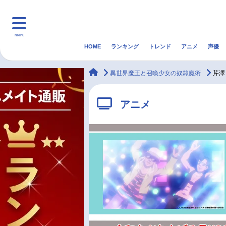
menu
HOME
ランキング
トレンド
アニメ
声優
HOME
ランキング
アニ
animateTimes
異世界魔王と召喚少女の奴隷魔術
芹澤
マンガ・ラノベ
ゲーム・アプリ
音楽
アニメ
最新記事一覧
アニメ記事一覧
声優記事一覧