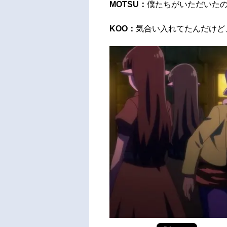
MOTSU：
僕たちがいただいたの
KOO：
気合い入れてたんだけど