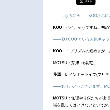
ポスト
――ちなみに今回、KOOさん
KOO：
ハイ。そうですね。初め
――“DJ COO”という人気キ
KOO：
「プリズムの煌めきが...
MOTSU・
芹澤：
(爆笑)。
芹澤：
レインボーライブ(プリテ
――ありがとうございます。MO
MOTSU：
無理やり僕たちが出演
場を乱してはいけないというか