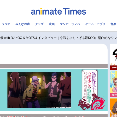
ラジオ
みんなの声
グッズ
映画
マンガ・ラノベ
ゲーム・アプリ
音楽
メ
声優
ラジオ
み
 優 with DJ KOO & MOTSU インタビュー｜令和をぶち上げる最KOOに陽(Yo!)な
コスプレ
2.5次元
配信
アニメ映画一覧
今期アニメ曜日別一覧
実写化映画一覧
春アニメ
男性声優/女性声優一覧
夏アニメ
FOLLOW US