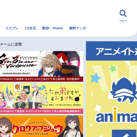
search
コスプレ
2.5次元
配信・Vtuber
無料マンガ
んなの声
グッズ
映画
ワンチームに直撃
・Vtuber
トレンド
無料マンガ
秋アニメ
冬アニメ