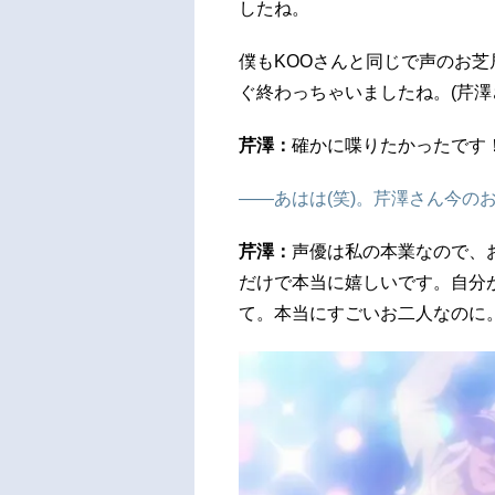
したね。
僕もKOOさんと同じで声のお芝
ぐ終わっちゃいましたね。(芹澤
芹澤：
確かに喋りたかったです
――あはは(笑)。芹澤さん今の
芹澤：
声優は私の本業なので、
だけで本当に嬉しいです。自分が
て。本当にすごいお二人なのに