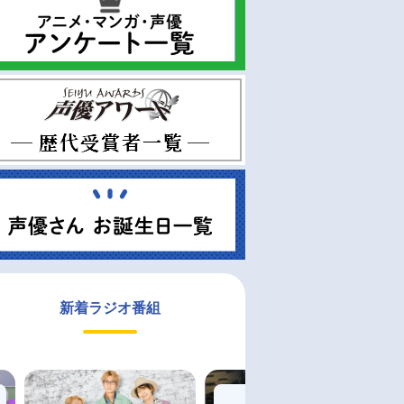
新着ラジオ番組