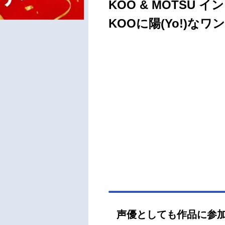
KOO & MOTSU
KOOに陽(Yo!)な
声優としても作品に参