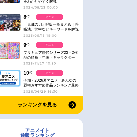
をわかりやすく解説
2024/05/23 00:00
8
位
アニメ
『鬼滅の刃』呼吸一覧まとめ｜呼
吸法、常中などキーワードを解説
2023/06/15 19:00
9
位
アニメ
プリキュア歴代シリーズ23＋2作
品の順番・年表・キャラクター
【2025年版】
2025/11/27 10:30
10
位
アニメ
今期・2026夏アニメ みんなの
覇権おすすめ作品ランキング最終
結果発表！
2026/06/29 16:30
ランキングを見る
アニメイト
通販ランキング