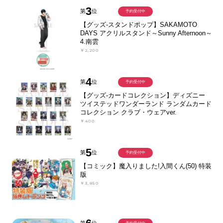
3
第
位
予約受付中
【グッズ-スタンドポップ】SAKAMOTO
DAYS アクリルスタンド～Sunny Afternoon～
4.南雲
￥2,200
4
第
位
予約受付中
【グッズ-カードコレクション】ディズニー
ツイステッドワンダーランド ランダムカード
コレクション クラブ・ウェアver.
￥400
5
第
位
予約受付中
【コミック】魔入りました!入間くん(50) 特装
版
￥3,850