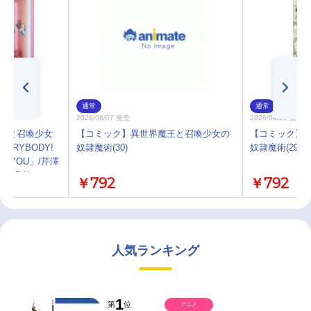
通常
通常
2026/08/07 発売
2026/04/09 発売
魔王と召喚少女
【コミック】異世界魔王と召喚少女の
【コミック】
ERYBODY!
奴隷魔術(30)
奴隷魔術(29)
OU YOU」/芹澤
SU BD付
￥792
￥792
人気ランキング
1
第
位
アニメ