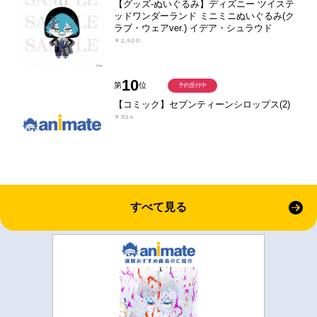
【グッズ-ぬいぐるみ】ディズニー ツイステ
ッドワンダーランド ミニミニぬいぐるみ(ク
ラブ・ウェアver.) イデア・シュラウド
￥2,500
10
第
位
予約受付中
【コミック】セブンティーンシロップス(2)
￥924
すべて見る