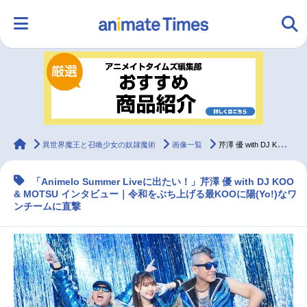
HOME
ランキング
アニメ
声優
ラジオ
みんなの声
グッズ
映画
animateTimes
異世界魔王と召喚少女の奴隷魔術
画像一覧
芹澤 優 with DJ KOO & MOTSU インタビュー｜令和をぶち上げる最KOOに陽(Yo!)なワンチームに直撃
「Animelo Summer Liveに出たい！」芹澤 優 with DJ KOO
マンガ・ラノベ
ゲーム・アプリ
音楽
コスプレ
& MOTSU インタビュー｜令和をぶち上げる最KOOに陽(Yo!)なワ
ンチームに直撃
2.5次元
配信・Vtuber
トレンド
無料マンガ
最新記事一覧
アニメ記事一覧
声優記事一覧