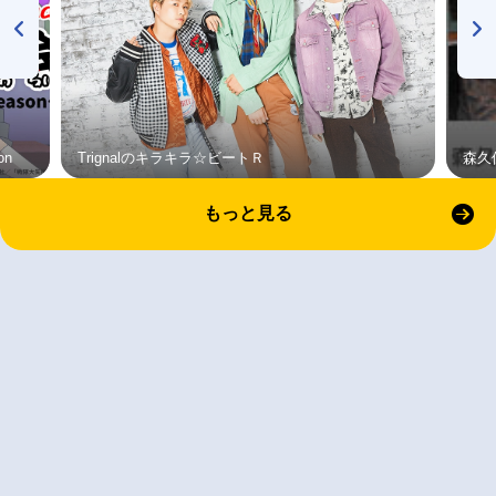
on
Trignalのキラキラ☆ビートＲ
森久
もっと見る