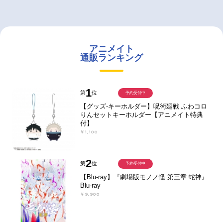
アニメイト
通販ランキング
1
第
位
予約受付中
【グッズ-キーホルダー】呪術廻戦 ふわコロ
りんセットキーホルダー【アニメイト特典
付】
￥1,100
2
第
位
予約受付中
【Blu-ray】『劇場版モノノ怪 第三章 蛇神』
Blu-ray
￥9,900