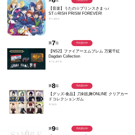
6
第
位
予約受付中
【音楽】うたの☆プリンスさまっ♪
ST☆RISH PRISM FOREVER!
￥1,650
7
第
位
予約受付中
【NS2】ファイアーエムブレム 万紫千紅
Dagdan Collection
￥14,979
8
第
位
予約受付中
【グッズ-食品】刀剣乱舞ONLINE クリアカー
ドコレクションガム
￥220
9
第
位
予約受付中