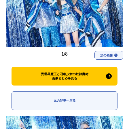
アニメ映画一覧
実写化映画一覧
今期アニメ曜日別一覧
春アニメ
夏アニメ
秋アニメ
冬アニメ
1/8
次の画像
男性声優/女性声優一覧
FOLLOW US
異世界魔王と召喚少女の奴隷魔術
画像まとめを見る
元の記事へ戻る