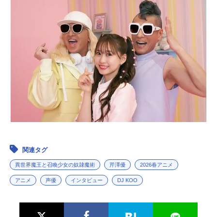
関連タグ
異世界魔王と召喚少女の奴隷魔術
芹澤優
2026春アニメ
アニメ
声優
インタビュー
DJ KOO