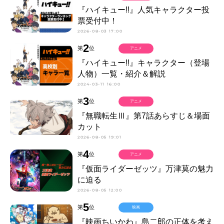
『ハイキュー!!』人気キャラクター投
票受付中！
2026-08-03 17:00
2
第
位
アニメ
『ハイキュー!!』キャラクター（登場
人物）一覧・紹介＆解説
2024-03-11 16:00
3
第
位
アニメ
『無職転生Ⅲ』第7話あらすじ＆場面
カット
2026-08-05 19:01
4
第
位
アニメ
『仮面ライダーゼッツ』万津莫の魅力
に迫る
2026-08-05 12:00
5
第
位
映画
『映画ちいかわ』島二郎の正体を考え