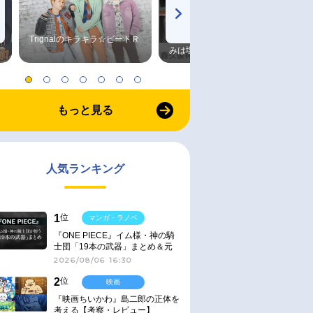
Trignalのキラキラ☆ビートＲ
森久保祥太郎×浪川大輔 つま
みは塩だけ
もっと見る
人気ランキング
1
位
マンガ・ラノベ
『ONE PIECE』イム様・神の騎
士団「19本の武器」まとめ＆元
ネタ
2026/08/06 16:30
2
位
映画
『映画ちいかわ』島二郎の正体を
考える【考察・レビュー】