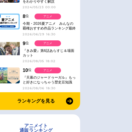
をわかりやすく解説
2024/05/23 00:00
8
位
アニメ
今期・2026夏アニメ みんなの
覇権おすすめ作品ランキング最終
結果発表！
2026/06/29 16:30
9
位
アニメ
『きみ愛』第6話あらすじ＆場面
カット
2026/08/05 18:02
10
位
アニメ
『天幕のジャードゥーガル』もっ
と好きになっちゃう歴史豆知識
2026/08/06 18:30
ランキングを見る
アニメイト
通販ランキング