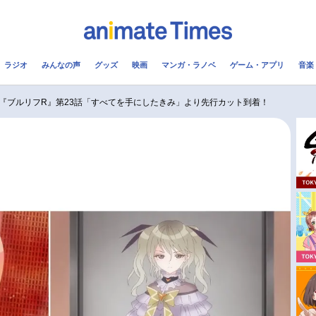
ラジオ
みんなの声
グッズ
映画
マンガ・ラノベ
ゲーム・アプリ
音楽
メ
声優
ラジオ
み
メ『ブルリフR』第23話「すべてを手にしたきみ」より先行カット到着！
コスプレ
2.5次元
配信
アニメ映画一覧
今期アニメ曜日別一覧
実写化映画一覧
春アニメ
男性声優/女性声優一覧
夏アニメ
FOLLOW US