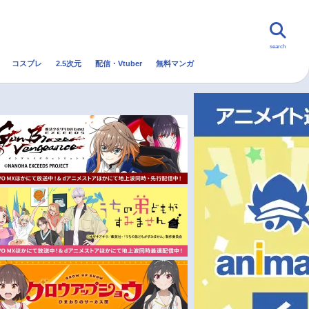
search
コスプレ
2.5次元
配信・Vtuber
無料マンガ
んなの声
グッズ
映画
・Vtuber
トレンド
無料マンガ
秋アニメ
冬アニメ