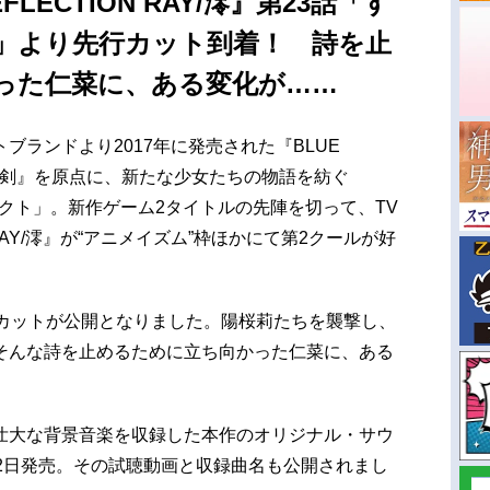
FLECTION RAY/澪』第23話「す
」より先行カット到着！ 詩を止
った仁菜に、ある変化が……
ブランドより2017年に発売された『BLUE
女の剣』を原点に、新たな少女たちの物語を紡ぐ
ロジェクト」。新作ゲーム2タイトルの先陣を切って、TV
N RAY/澪』が“アニメイズム”枠ほかにて第2クールが好
行カットが公開となりました。陽桜莉たちを襲撃し、
そんな詩を止めるために立ち向かった仁菜に、ある
壮大な背景音楽を収録した本作のオリジナル・サウ
2日発売。その試聴動画と収録曲名も公開されまし