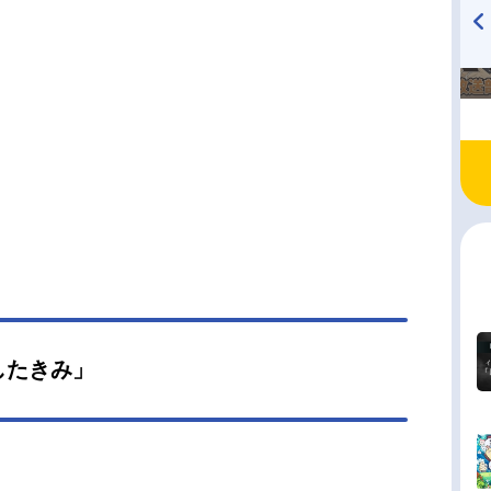
TVアニメ『戦隊大失格』
ハイキュー!! 烏野高校放送部!
radio 大直会 2nd season
したきみ」