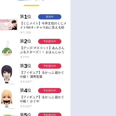
1
第
位
発売中
【くじメイト】今井文也のくじメ
イトVol.4～チャラめに見える幼
馴染、実は一途で独占欲が強いん
￥1,100
です～
2
第
位
予約受付中
【グッズ-マスコット】あんさん
ぶるスターズ！！ おまんじゅう
にぎにぎマスコット ねくすと2
￥770
Hbox
3
第
位
予約受付中
【フィギュア】るかっぷ 超かぐ
や姫！ 酒寄彩葉
￥3,927
4
第
位
予約受付中
【フィギュア】るかっぷ 超かぐ
や姫！ かぐや
￥3,927
5
第
位
予約受付中