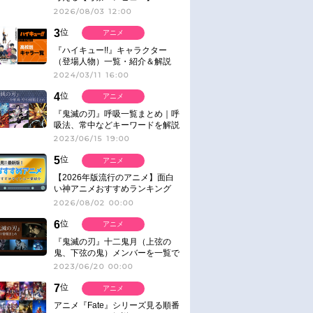
2026/08/03 12:00
3
位
アニメ
『ハイキュー!!』キャラクター
（登場人物）一覧・紹介＆解説
2024/03/11 16:00
4
位
アニメ
『鬼滅の刃』呼吸一覧まとめ｜呼
吸法、常中などキーワードを解説
2023/06/15 19:00
5
位
アニメ
【2026年版流行のアニメ】面白
い神アニメおすすめランキング
【名作・話題作】｜ジャンル別人
2026/08/02 00:00
気作品をピックアップ
6
位
アニメ
『鬼滅の刃』十二鬼月（上弦の
鬼、下弦の鬼）メンバーを一覧で
紹介＆解説（登場鬼の情報まと
2023/06/20 00:00
め）
7
位
アニメ
アニメ『Fate』シリーズ見る順番