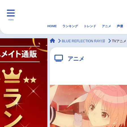
menu
HOME
ランキング
トレンド
アニメ
声優
HOME
ランキング
アニ
animateTimes
BLUE REFLECTION RAY/澪
TVアニ
マンガ・ラノベ
ゲーム・アプリ
音楽
アニメ
最新記事一覧
アニメ記事一覧
声優記事一覧