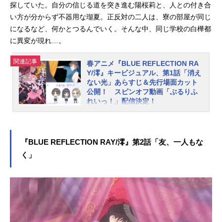
探していた。自分の信じる道を突き進む陽桜莉と、人との付き合
菜：玉城仁菜駒川詩：田辺留依水崎
い方が分からず不器用な瑠夏。正反対の二人は、寮の部屋が同じ
紫乃：井澤詩織司城夕月：高野麻里
になるなど、何かとつるんでいく。そんな中、同じ学校の白樺都
佳司城来夢：秦佐和子斎木有理：佐
に異変が現れ…。
倉綾音橘涼楓：平山ゆりか皇亜未
琉：真野あゆみスタッフ原作：コー
関連記事
春アニメ『BLUE REFLECTION RA
エーテク...
Y/澪』キービジュアル、第1話「消え
ない光」あらすじ＆先行場面カット
公開！ スピンオフ動画「ぶるりふ
れいっ！」配信決定！
コーエーテクモゲームスのガストブ
ランドより2017年に発売された『BL
UEREFLECTION 幻に舞う少女の
『BLUE REFLECTION RAY/澪』第2話「友、一人もな
剣』を原点に、新たな少女たちの物
く」
語を紡ぐ「BLUEREFLECTIONプロ
ジェクト」。2021年4月9日（金）よ
りTVアニメ『BLUEREFLECTIONRA
Y/澪』が"アニメイズム"枠にて放送開
始となります。このたび、“想い”を力
に変えて戦う「リフレクター」へと