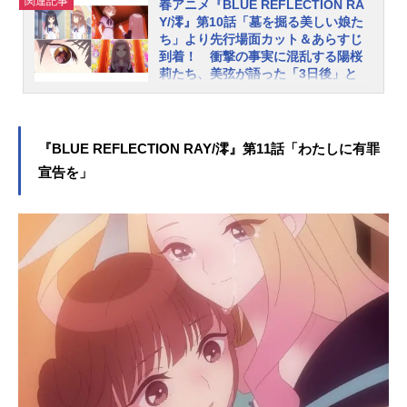
関連記事
春アニメ『BLUE REFLECTION RA
弦の口から聞かされる真実は、どれ
Y/澪』第10話「墓を掘る美しい娘た
もモモの想像を超えるものだった。
ち」より先行場面カット＆あらすじ
さらに美弦は、混乱するモモに衝撃
到着！ 衝撃の事実に混乱する陽桜
の事実を突きつける…。TVアニメ
莉たち、美弦が語った「3日後」と
『BLUEREFLECTIONRAY/澪』第1ク
は……
ール折り返し記念！ 岸田メルさん
コーエーテクモゲームスのガストブ
サイン色紙プレゼント応募方法：①
ランドより2017年に発売された『BL
「BLUEREFLECTION」総合のアカ
『BLUE REFLECTION RAY/澪』第11話「わたしに有罪
UEREFLECTION 幻に舞う少女の
ウント（@BR_general...
宣告を」
剣』を原点に、新たな少女たちの物
語を紡ぐ「BLUEREFLECTIONプロ
ジェクト」。新作ゲーム2タイトルの
先陣を切って、TVアニメ『BLUERE
FLECTIONRAY/澪』が“アニメイズ
ム”枠ほかにて好評放送中です。この
たび、第10話のあらすじと先行カッ
トが公開されました！モモ（CV：高
倉有加）は、聖イネス学園での美弦
（CV：上田麗奈）との会話を、陽桜
莉（CV：石見舞菜香）たちにも伝え
ていた。その衝撃の事実に混乱する