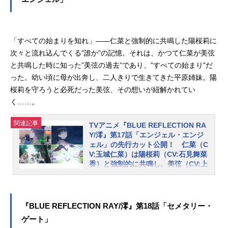
語を紡ぐ「BLUEREFLECTIONプロ
ジェクト」。新作ゲーム2タイトルの
先陣を切って、TVアニメ『BLUERE
FLECTIONRAY/澪』が“アニメイズ
「すべての始まりを知れ」――仁菜と強制的に共鳴した陽桜莉に
ム”枠ほかにて好評放送中です。この
次々と流れ込んでくる”誰か”の記憶。それは、かつて仁菜が美弦
たび、第16話「ラバー・リング」の
と共鳴した時に知った”美弦の過去”であり、”すべての始まり”だ
あらすじ＆先行カットが公開されま
った。幼い頃に母が出奔し、二人きりで生きてきた平原姉妹。陽
した。「想いをもとに戻したい」―
桜莉を守ろうと必死だった美弦、その想いが紐解かれてい
―同じ想いを抱いていたはずの少女
く……。
たちが、すれ違っていく……。第16
話「ラバー・リング」あらすじ陽桜
関連記事
莉たちは想いをもとに戻す方法を求
TVアニメ『BLUE REFLECTION RA
Y/澪』第17話「エンジェル・エンジ
めて、ユズとライムがいるコモンと
ェル」の先行カット公開！ 仁菜（C
想いを繋ぐ。それを知った紫乃は、
V:玉城仁菜）は陽桜莉（CV:石見舞菜
即座に攻撃を仕掛けるが……。一
香）と強制的に共鳴し、美弦（CV:上
方、美弦と運命的な出会いを果たし
田麗奈）の過去を伝える
た涼楓は、亜未琉と共に１つの決断
コーエーテクモゲームスのガストブ
を下そうとしていた。「想いをもと
ランドより2017年に発売された『BL
に戻したい」――同じ想いを抱いて
『BLUE REFLECTION RAY/澪』第18話「セメタリー・
UEREFLECTION 幻に舞う少女の
いたはずの少女たちが、すれ違って
ゲート」
剣』を原点に、新たな少女たちの物
いく。『BLUEREFLECTIONRAY/