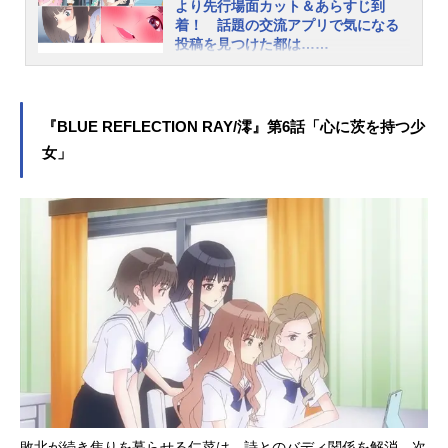
より先行場面カット＆あらすじ到
放送情報2021年4月9日より“アニメイ
着！ 話題の交流アプリで気になる
ズム”枠にて好評放送中・MBS：毎週
投稿を見つけた都は……
金曜日25:55～・TBS：毎週金曜日2
コーエーテクモゲームスのガストブ
5:55～・BS-TBS：毎週金曜日26:30
ランドより2017年に発売された『BL
～（初回放送のみ4月11日（日）27:0
UEREFLECTION 幻に舞う少女の
0～）・AT-X：毎週火曜日23:00～
『BLUE REFLECTION RAY/澪』第6話「心に茨を持つ少
剣』を原点に、新たな少女たちの物
（4月13日スタート...
女」
語を紡ぐ「BLUEREFLECTIONプロ
ジェクト」。新作ゲーム2タイトルの
先陣を切って、TVアニメ『BLUERE
FLECTIONRAY/澪』が“アニメイズ
ム”枠ほかにて好評放送中です。この
度、第5話のあらすじ、先行カットを
公開されました。女子高生の間で話
題のアプリ『Ｈ♡―ＫＡＧ♡（放課
後））』で人気のチャットグループ
『由紀姫の魔法部屋』。そこで悩み
を打ち明けた少女たちの、うちに秘
めた苦しみや、悲しい想いが消え去
るという噂を聞き……。また、5月2
日（日）22:00～23:15に、ニコニコ
敗北が続き焦りを募らせる仁菜は、詩とのバディ関係を解消。次