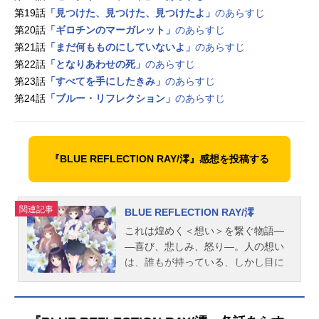
第19話
「見つけた、見つけた、見つけたよ」
のあらすじ
第20話
「ギロチンのマーガレット」
のあらすじ
第21話
「まだ何もものにしていないよ」
のあらすじ
第22話
「となりあわせの死」
のあらすじ
第23話
「すべてを手にしたきみ」
のあらすじ
第24話
「ブルー・リフレクション」
のあらすじ
『BLUE REFLECTION RAY/澪』感想を投稿する
関連記事
BLUE REFLECTION RAY/澪
これは煌めく＜想い＞を繋ぐ物語―
―喜び、悲しみ、怒り―。人の想い
は、誰もが持っている、しかし目に
は見えない力。その力は時として、
世界さえも変えてしまうかもしれな
い。常に前向きで、困っている人が