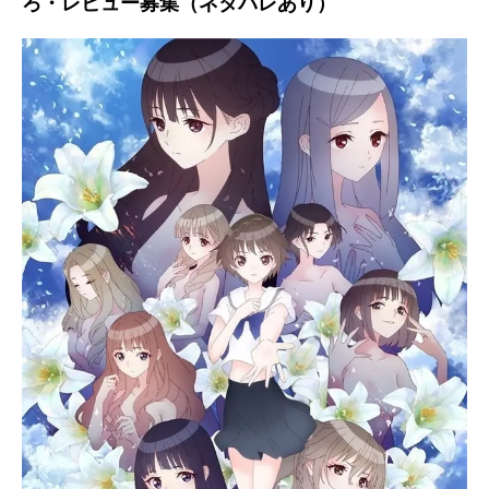
ろ・レビュー募集（ネタバレあり）
アニメ映画一覧
実写化映画一覧
今期アニメ曜日別一覧
春アニメ
夏アニメ
秋アニメ
冬アニメ
男性声優/女性声優一覧
FOLLOW US