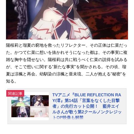
ル。7月2日（金）の放送回は総集編
となるTVアニメ『BLUEREFLECTIO
NRAY/澪』特別編を放送。そして7月
9日（金）より第2クールがスタート
します。その第2クール最初のお話と
なる第13話のあらすじ、先行カット
公開されました。さらに第13話か
陽桜莉と瑠夏の窮地を救ったリフレクター、その正体は仁菜だっ
ら、OP主題歌が新しくなります。新
た。かつて仁菜に想いを抜かれそうになった都は、その事実に複
オープニング主題歌「アトック」を
雑な胸中を隠せない。陽桜莉は共に戦うべく仁菜の説得を試みる
歌唱するのは、藍井エイルさんに決
が、そこで想いに関する”新たな事実”を聞かされる。その頃、瑠
定しました。さらに第13話から新キ
夏は涼楓と再会。幼馴染の涼楓と亜未琉、二人が抱える”秘密”を
ャラの涼楓と亜未琉が登場。声優は
知る。
平山ゆりかさんと真野あゆみさんに
決定し、コメントも到着しました。
関連記事
TVアニメ『BLUE REFLECTION RA
あわせてご紹介しましょう。第13話
Y/澪』第14話「言葉をなくした目撃
「サム・ガールズ」あらすじ夏休み
者」の先行カット公開！ 藍井エイ
を迎えた陽桜莉たち。フラグメント
ルさんが歌う第2クールノンクレジッ
を失ったモモは眠り続け、美弦の行
トOP映像も解禁
方は分からなくなっていた。それで
コーエーテクモゲームスのガストブ
も時空の歪みは止まることを知ら
ランドより2017年に発売された『BL