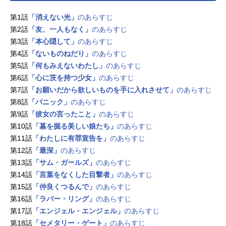
第1話
「消えない光」
のあらすじ
第2話
「友、一人もなく」
のあらすじ
第3話
「本心隠して」
のあらすじ
第4話
「ないものねだり」
のあらすじ
第5話
「何もみえないわたし」
のあらすじ
第6話
「心に茨を持つ少女」
のあらすじ
第7話
「お願いだから欲しいものを手に入れさせて」
のあらすじ
第8話
「パニック」
のあらすじ
第9話
「彼女の言ったこと」
のあらすじ
第10話
「墓を掘る美しい娘たち」
のあらすじ
第11話
「わたしに有罪宣告を」
のあらすじ
第12話
「最深」
のあらすじ
第13話
「サム・ガールズ」
のあらすじ
第14話
「言葉をなくした目撃者」
のあらすじ
第15話
「仲良くつるんで」
のあらすじ
第16話
「ラバー・リング」
のあらすじ
第17話
「エンジェル・エンジェル」
のあらすじ
第18話
「セメタリー・ゲート」
のあらすじ