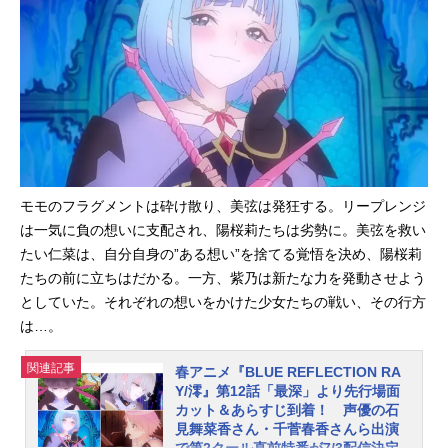
ム”枠ほかにて好評放送中です。この
たび、第11話「わたしに有罪宣告
を」のあらすじと先行カットが公開
されました！陽桜莉とモモは、瑠夏
の行方を追って聖イネス学園へと向
かう。そこで美弦たちから……。さ
らに『BLUEREFLECTIONRAY/澪』
特別編が放送決定となりましたの
で、あわせてご紹介しましょう。第1
モモのフラグメントは砕け散り、美弦は発狂する。リープレンジ
1話「わたしに有罪宣告を」あらすじ
は一気に負の想いに支配され、陽桜莉たちは劣勢に。美弦を救い
攫われた瑠夏の行方を追って、聖イ
たい仁菜は、自分自身の”ある想い”を捨てる覚悟を決め、陽桜莉
ネス学園へと向かう陽桜莉とモモ。
辿り着いた先で待っていたのは人質
たちの前に立ちはだかる。一方、紫乃は新たな力を発動させよう
にされた瑠夏と、陽桜莉たちに剣を
としていた。それぞれの想いをかけた少女たちの戦い、その行方
向ける美弦たちだった。美弦たち
は…。
は、すべては少女たちを苦しみから
救うための行いだと話す。さらに、
関連記事
春アニメ『BLUE REFLECTION RA
リフレクターは誰も救うことはでき
Y/澪』第12話「最深」より先行場面
ない、と。一方、都のもとには謎の
カット＆あらすじ到着！ 声優の石
見舞菜香さん・千菅春香さんら出演
少女が訪れていた。『BLUEREFLEC
で第2クール直前特番が7/3配信決定