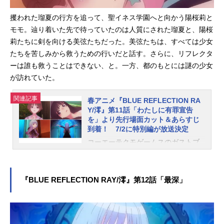
陽桜莉たち。美弦が語った「３日
後」とは……。第10話「墓を掘る美
攫われた瑠夏の行方を追って、聖イネス学園へと向かう陽桜莉と
しい娘たち」あらすじモモから聞か
モモ。辿り着いた先で待っていたのは人質にされた瑠夏と、陽桜
される、世界の新たな理。さらに美
莉たちに剣を向ける美弦たちだった。美弦たちは、すべては少女
弦は、今日から３日後、自分たちが
たちを苦しみから救うための行いだと話す。さらに、リフレクタ
してきたことの意味が分かるとモモ
ーは誰も救うことはできない、と。一方、都のもとには謎の少女
に告げていた。都は３日を待たず美
が訪れていた。
弦たちと戦うべきだと主張するが、
モモは反対。意見が割れた陽桜莉た
関連記事
春アニメ『BLUE REFLECTION RA
ちは、思い思いの時を過ごす…。そ
Y/澪』第11話「わたしに有罪宣告
の頃、より強くなることを望む仁菜
を」より先行場面カット＆あらすじ
は、紫乃から新たな指輪を受け取っ
到着！ 7/2に特別編が放送決定
ていた。TVアニメ『BLUEREFLECTI
コーエーテクモゲームスのガストブ
ONRAY/澪』作品概要私たちは信じ
ランドより2017年に発売された『BL
る。＜想い＞のチカラを――■放送情
UEREFLECTION 幻に舞う少女の
報2021年4月9日より“アニメイズ
剣』を原点に、新たな少女たちの物
ム”枠にて好評放送中・MBS：毎週金
『BLUE REFLECTION RAY/澪』第12話「最深」
語を紡ぐ「BLUEREFLECTIONプロ
曜日25:55～・TBS：毎...
ジェクト」。新作ゲーム2タイトルの
先陣を切って、TVアニメ『BLUERE
FLECTIONRAY/澪』が“アニメイズ