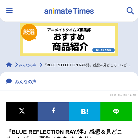
HOME
ランキング
アニメ
声優
ラジオ
みんなの声
グッズ
映画
animateTimes
みんなの声
『BLUE REFLECTION RAY/澪』感想＆見どころ・レビュー募集（ネタバレあり）
みんなの声
マンガ・ラノベ
ゲーム・アプリ
音楽
コスプレ
2021-04-26 12:38
2.5次元
配信・Vtuber
トレンド
無料マンガ
最新記事一覧
『BLUE REFLECTION RAY/澪』感想＆見どこ
アニメ記事一覧
声優記事一覧