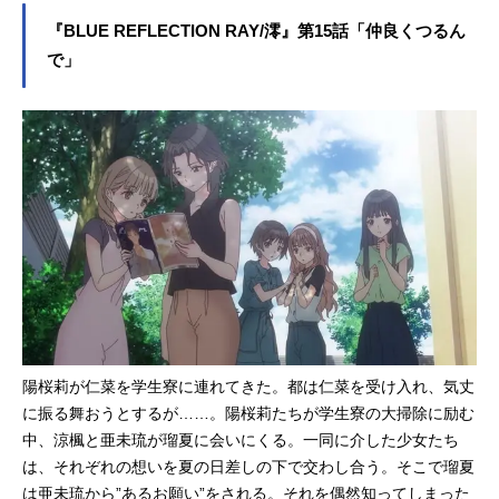
ず、少女たちの想いの暴走も増えて
UEREFLECTION 幻に舞う少女の
いく。そんな中、モモの見舞いで病
『BLUE REFLECTION RAY/澪』第15話「仲良くつるん
剣』を原点に、新たな少女たちの物
院を訪れていた...
で」
語を紡ぐ「BLUEREFLECTIONプロ
ジェクト」。新作ゲーム2タイトルの
先陣を切って、TVアニメ『BLUERE
FLECTIONRAY/澪』が“アニメイズ
ム”枠ほかにて好評放送中です。この
度、本作の第2クールノンクレジット
OP映像が公開となりました。藍井エ
イルさんが歌う「アトック」に乗
せ、陽桜莉たちの“想い”を懸けた戦い
と日常が、楽曲のテーマにもなって
いる「影と光」を感じさせる映像と
なっています。さらに第14話のあら
すじ、先行カットも公開。新たな力
を手に入れ、陽桜莉を襲った美弦。
陽桜莉が仁菜を学生寮に連れてきた。都は仁菜を受け入れ、気丈
そんな陽桜莉たちの窮地に現れたの
に振る舞おうとするが……。陽桜莉たちが学生寮の大掃除に励む
は仁菜だった。いったい彼女は何を
中、涼楓と亜未琉が瑠夏に会いにくる。一同に介した少女たち
目的としているのでしょうか……。
は、それぞれの想いを夏の日差しの下で交わし合う。そこで瑠夏
第14話「言葉をなくした目撃者」あ
は亜未琉から”あるお願い”をされる。それを偶然知ってしまった