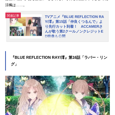
らすじ陽桜莉と瑠夏の窮地を救った
涼楓は……。
リフレクター、その正体は仁菜だっ
た。かつて仁菜に想いを抜かれそう
関連記事
TVアニメ『BLUE REFLECTION RA
になった都は、その事実に複雑な胸
Y/澪』第15話「仲良くつるんで」よ
中を隠せない。陽桜莉は共に戦うべ
り先行カット到着！ ACCAMERさ
く仁菜の説得を試みるが、そこで想
んが歌う第2クールノンクレジットE
いに関する”新たな事実”を聞かされ
D映像も公開
る。その頃、瑠夏は涼楓と再会。幼
コーエーテクモゲームスのガストブ
馴染の涼楓と亜未琉、二人が抱え
ランドより2017年に発売された『BL
る”秘密”を知る。第2クールノンクレ
UEREFLECTION 幻に舞う少女の
『BLUE REFLECTION RAY/澪』第16話「ラバー・リン
ジットオー...
剣』を原点に、新たな少女たちの物
グ」
語を紡ぐ「BLUEREFLECTIONプロ
ジェクト」。新作ゲーム2タイトルの
先陣を切って、TVアニメ『BLUERE
FLECTIONRAY/澪』が“アニメイズ
ム”枠ほかにて好評放送中です。この
度、本作の第2クールノンクレジット
ED映像が公開となりました。ACCA
MERさんが歌うED主題歌「fluoresc
e」のそっと寄り添ってくれるような