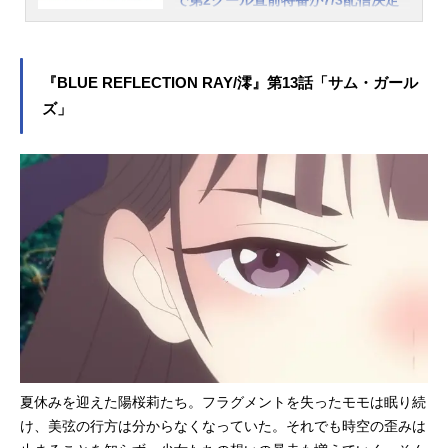
TIONRAY/澪』特別編が放送決定！7
コーエーテクモゲームスのガストブ
月9日（金）からの第13話放送を前
ランドより2017年に発売された『BL
に、『BLUEREFLECTIONRAY/澪』
UEREFLECTION 幻に舞う少女の
特別編の放送が決定しました。7月2
『BLUE REFLECTION RAY/澪』第13話「サム・ガール
剣』を原点に、新たな少女たちの物
日（金）MBS・TBSにて25：55...
ズ」
語を紡ぐ「BLUEREFLECTIONプロ
ジェクト」。新作ゲーム2タイトルの
先陣を切って、TVアニメ『BLUERE
FLECTIONRAY/澪』が“アニメイズ
ム”枠ほかにて好評放送中です。この
たび、第12話「最深」のあらすじと
先行カットが公開されました！モモ
のフラグメントは砕け散り、美弦は
発狂。リープレンジは一気に負の想
いに支配され、陽桜莉たちは劣勢
に……。さらに1～12話振り返り一挙
放送＆第２クール直前特番が配信決
定となりました。あわせてご紹介し
ましょう。第12話「最深」あらすじ
夏休みを迎えた陽桜莉たち。フラグメントを失ったモモは眠り続
モモのフラグメントは砕け散り、美
け、美弦の行方は分からなくなっていた。それでも時空の歪みは
弦は発狂する。リープレンジは一気