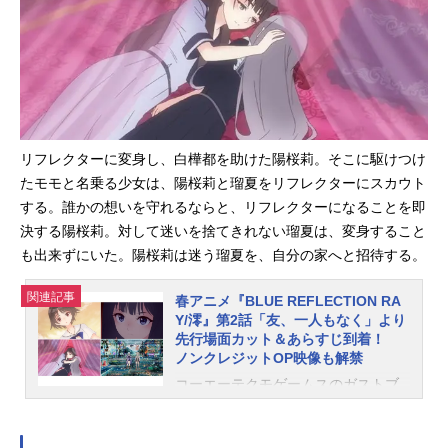
変身した6人の少女たちが描かれたキ
ービジュアル、さらに第1話「消えな
い光」のあらすじ＆先行場面カット
が到着。平原陽桜莉と羽成瑠夏、2人
の少女の運命的な出会いから、つい
に物語が幕を開けます。また、キャ
ラクターたちがミニキャラとなった
スピンオフ動画「ぶるりふれい
リフレクターに変身し、白樺都を助けた陽桜莉。そこに駆けつけ
っ！」が配信決定。本編では見られ
たモモと名乗る少女は、陽桜莉と瑠夏をリフレクターにスカウト
ない登場人物の意外な一面や、本編
する。誰かの想いを守れるならと、リフレクターになることを即
の裏で実は繰り広げられているかも
決する陽桜莉。対して迷いを捨てきれない瑠夏は、変身すること
しれない日常がコミカルに描かれま
も出来ずにいた。陽桜莉は迷う瑠夏を、自分の家へと招待する。
す。こちらもお楽しみに。『BLUER
EFLECTIONRAY/澪』キービジュア
関連記事
春アニメ『BLUE REFLECTION RA
ル公開“想い”を力に変えて戦う「リフ
Y/澪』第2話「友、一人もなく」より
レクター」へと変身した6人の少女た
先行場面カット＆あらすじ到着！
ち。構える武器は「ブルー」と「ル
ノンクレジットOP映像も解禁
ージュ」を彩り、それは果たして何
コーエーテクモゲームスのガストブ
を意味しているのか。彼女たちの想
ランドより2017年に発売された『BL
いが、世界をどのように変えていく
UEREFLECTION 幻に舞う少女の
のか。ドラマティックな展開を予感