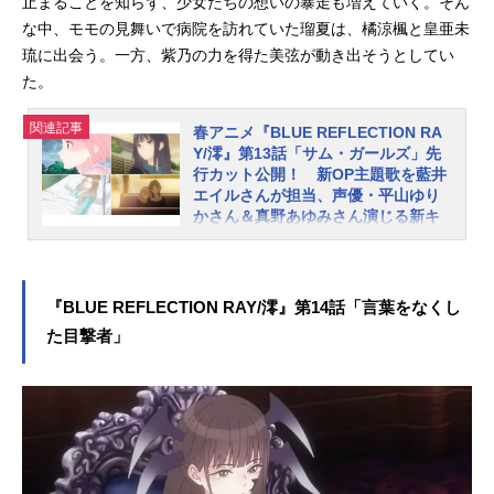
止まることを知らず、少女たちの想いの暴走も増えていく。そん
に負の想いに支配され、陽桜莉たち
な中、モモの見舞いで病院を訪れていた瑠夏は、橘涼楓と皇亜未
は劣勢に。美弦を救いたい仁菜は、
琉に出会う。一方、紫乃の力を得た美弦が動き出そうとしてい
自分自身の”ある想い”を捨てる覚悟を
た。
決め、陽桜莉たちの前に立ちはだか
る。一方、紫乃は新たな力を発動さ
関連記事
春アニメ『BLUE REFLECTION RA
せようとしていた。それぞれの想い
Y/澪』第13話「サム・ガールズ」先
をかけた少女たちの戦い、その行方
行カット公開！ 新OP主題歌を藍井
は…。『BLUEREFLECTIONRAY/
エイルさんが担当、声優・平山ゆり
澪』1～12話振り返り一挙放送＆第２
かさん＆真野あゆみさん演じる新キ
ャラ情報も公開
クール直前特番■2021年7月3日(土)1
4:40～20:00「BLUEREFLECTIONR
コーエーテクモゲームスのガストブ
AY/澪」1～12話振り返り一挙放送UR
ランドより2017年に発売された『BL
『BLUE REFLECTION RAY/澪』第14話「言葉をなくし
L：http://live.nico...
UEREFLECTION 幻に舞う少女の
た目撃者」
剣』を原点に、新たな少女たちの物
語を紡ぐ「BLUEREFLECTIONプロ
ジェクト」。新作ゲーム2タイトルの
先陣を切って、TVアニメ『BLUERE
FLECTIONRAY/澪』が“アニメイズ
ム”枠ほかにて好評放送中です。衝撃
的な展開で終わりを告げた第1クー