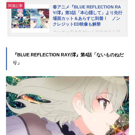
身し、白樺都を助けた陽桜莉。そこ
関連記事
春アニメ『BLUE REFLECTION RA
に駆けつけたモモと名乗る少女は、
Y/澪』第3話「本心隠して」より先行
陽桜莉と瑠夏をリフレクターにスカ
場面カット＆あらすじ到着！ ノン
クレジットED映像も解禁
ウトする。誰かの想いを守れるなら
と、リフレクターになることを即決
コーエーテクモゲームスのガストブ
する陽桜莉。対して迷いを捨てきれ
ランドより2017年に発売された『BL
ない瑠夏は、変身することも出来ず
UEREFLECTION 幻に舞う少女の
にいた。陽桜莉は迷う瑠夏を、自分
剣』を原点に、新たな少女たちの物
『BLUE REFLECTION RAY/澪』第4話「ないものねだ
の家へと...
語を紡ぐ「BLUEREFLECTIONプロ
り」
ジェクト」。新作ゲーム2タイトルの
先陣を切って、TVアニメ『BLUERE
FLECTIONRAY/澪』が“アニメイズ
ム”枠ほかにて好評放送中です。この
度、3話のあらすじ＆先行カットも公
開！ 本作のノンクレジットエンデ
ィング映像も公開となりました。さ
らにED主題歌「最深」は本日より各
配信サイトにて配信中。あわせてジ
ャケットも解禁です。本日4月17日1
8時より「最深」のMusicVideoも解禁