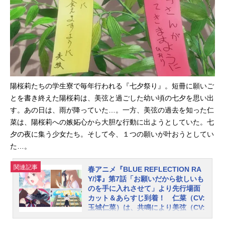
公開されました。敗北が続き、焦り
を募らせる仁菜（CV:玉城仁菜）。勝
手な行動を繰り返す詩（CV:田辺留
依）とのバディを解消し、美弦（CV:
上田麗奈）とのバディ関係を結ぼう
とします。そんな仁菜の仄暗い過去
の記憶が描かれます。第6話「心に茨
を持つ少女」あらすじ敗北が続き焦
陽桜莉たちの学生寮で毎年行われる『七夕祭り』。短冊に願いご
りを募らせる仁菜は、詩とのバディ
とを書き終えた陽桜莉は、美弦と過ごした幼い頃の七夕を思い出
関係を解消。次にバディ相手として
す。あの日は、雨が降っていた…。一方、美弦の過去を知った仁
望んだのは、”お姉さま”こと美弦だっ
菜は、陽桜莉への嫉妬心から大胆な行動に出ようとしていた。七
た。仁菜にとって美弦は、自分自身
夕の夜に集う少女たち。そして今、１つの願いが叶おうとしてい
の過去すべてを捧げた人物であり、
た…。
その出会いは特別なものだった。不
遇の子供時代、母との決別、ピンク
関連記事
春アニメ『BLUE REFLECTION RA
のキャリーケース、詩集……。仁菜
Y/澪』第7話「お願いだから欲しいも
の仄暗い過去が蘇る。TVアニメ『BL
のを手に入れさせて」より先行場面
UEREFLECTIONRAY/澪』作品概要
カット＆あらすじ到着！ 仁菜（CV:
私たちは信じる。＜想い＞のチカラ
玉城仁菜）は、共鳴により美弦（CV:
上田麗奈）の過去を知り……
を――■放送情報2021年4月9日よ