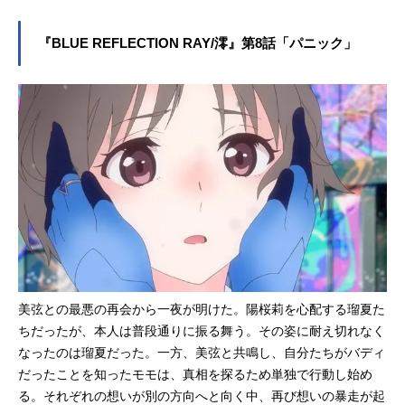
り“アニメイズム”枠にて好評放送中・
コーエーテクモゲームスのガストブ
MBS：毎週金曜日25:55～・TBS：毎
ランドより2017年に発売された『BL
『BLUE REFLECTION RAY/澪』第8話「パニック」
週金曜日25:55...
UEREFLECTION 幻に舞う少女の
剣』を原点に、新たな少女たちの物
語を紡ぐ「BLUEREFLECTIONプロ
ジェクト」。新作ゲーム2タイトルの
先陣を切って、TVアニメ『BLUERE
FLECTIONRAY/澪』が“アニメイズ
ム”枠ほかにて好評放送中です。この
たび、第7話のあらすじと先行カット
が公開されました！学生寮で毎年行
われる『七夕祭り』。陽桜莉（CV:石
見舞菜香）は美弦（CV:上田麗奈）と
過ごした幼い七夕の記憶が甦る。一
方、美弦をバディの相手に望んだ仁
菜（CV:玉城仁菜）は、共鳴により美
美弦との最悪の再会から一夜が明けた。陽桜莉を心配する瑠夏た
弦の記憶から過去を知り……。さら
ちだったが、本人は普段通りに振る舞う。その姿に耐え切れなく
にLINEスタンプと「ローソンプリン
なったのは瑠夏だった。一方、美弦と共鳴し、自分たちがバディ
ト」でのオリジナルブロマイドの販
だったことを知ったモモは、真相を探るため単独で行動し始め
売がスタートしました。あわせてご
る。それぞれの想いが別の方向へと向く中、再び想いの暴走が起