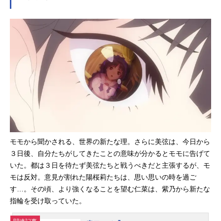
語を紡ぐ「BLUEREFLECTIONプロ
ジェクト」。新作ゲーム2タイトルの
先陣を切って、TVアニメ『BLUERE
FLECTIONRAY/澪』が“アニメイズ
ム”枠ほかにて好評放送中です。この
たび、第9話のあらすじと先行カット
が公開されました！モモ（CV：高倉
有加）に流れてきた美弦（CV:上田麗
奈）との記憶。その真実を探るため
に単独行動していたモモは聖イネス
学園へとたどり着き、美弦と直接対
峙します。そこで美弦から告げられ
る真実。その中にはあまりにも衝撃
モモから聞かされる、世界の新たな理。さらに美弦は、今日から
的な事実も……。第9話「彼女の言っ
３日後、自分たちがしてきたことの意味が分かるとモモに告げて
たこと」あらすじ聖イネス学園に一
いた。都は３日を待たず美弦たちと戦うべきだと主張するが、モ
人乗り込んだモモは、美弦と対峙す
モは反対。意見が割れた陽桜莉たちは、思い思いの時を過ご
る。出迎えた美弦は、モモが言葉に
す…。その頃、より強くなることを望む仁菜は、紫乃から新たな
できずにいた違和感の正体を、次々
指輪を受け取っていた。
と明らかにしていく。モモと美弦の
過去、そして世界の新たな理…。美