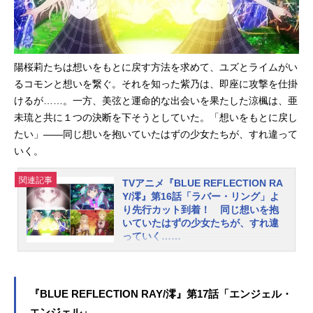
温かい曲調に乗せて、鮮やかに描か
れる少女たちと、水面を舞う陽桜莉
と瑠夏が印象的な映像となっていま
す。さらに第15話のあらすじ、先行
カットも公開。仁菜を学生寮へと連
陽桜莉たちは想いをもとに戻す方法を求めて、ユズとライムがい
れてきた陽桜莉。かつてフラグメン
るコモンと想いを繋ぐ。それを知った紫乃は、即座に攻撃を仕掛
トを狙われた都は複雑な思いを抱き
けるが……。一方、美弦と運命的な出会いを果たした涼楓は、亜
ます。そんな中、学生寮の大掃除が
未琉と共に１つの決断を下そうとしていた。「想いをもとに戻し
行われることになり……。第15話
たい」――同じ想いを抱いていたはずの少女たちが、すれ違って
「仲良くつるんで」あらすじ陽桜莉
いく。
が仁菜を学生寮に連れてきた。都は
仁菜を受け入れ、気丈に振る舞おう
関連記事
TVアニメ『BLUE REFLECTION RA
とするが……。陽桜莉たちが学生寮
Y/澪』第16話「ラバー・リング」よ
の大掃除に励む中、涼楓と亜未琉が
り先行カット到着！ 同じ想いを抱
瑠夏に会いにくる。一同に介した少
いていたはずの少女たちが、すれ違
女たちは、それぞれの想いを夏の日
っていく……
差しの下で交わし合う。そこで瑠夏
コーエーテクモゲームスのガストブ
は亜未琉から”あるお願い”をされる。
ランドより2017年に発売された『BL
それを偶然知ってしまった涼楓
UEREFLECTION 幻に舞う少女の
『BLUE REFLECTION RAY/澪』第17話「エンジェル・
は……。第2クールノ...
剣』を原点に、新たな少女たちの物
エンジェル」