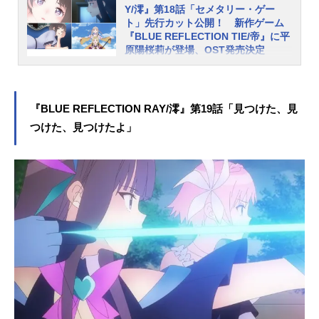
Y/澪』第18話「セメタリー・ゲー
過去”であり、”すべての始まり”だっ
ト」先行カット公開！ 新作ゲーム
た。幼い頃に母が出奔し、二人きり
『BLUE REFLECTION TIE/帝』に平
で生きてきた平原姉妹。陽桜莉を守
原陽桜莉が登場、OST発売決定
ろうと必死だった美弦、その想いが
コーエーテクモゲームスのガストブ
紐解かれていく……。『BLUEREFLE
ランドより2017年に発売された『BL
CTIONRAY/澪』特別編配信中第1ク
UEREFLECTION 幻に舞う少女の
ールの名シーンを平原陽桜莉（CV：
『BLUE REFLECTION RAY/澪』第19話「見つけた、見
剣』を原点に、新たな少女たちの物
石見舞菜...
つけた、見つけたよ」
語を紡ぐ「BLUEREFLECTIONプロ
ジェクト」。新作ゲーム2タイトルの
先陣を切って、TVアニメ『BLUERE
FLECTIONRAY/澪』が“アニメイズ
ム”枠ほかにて好評放送中です。この
たび、第18話「セメタリー・ゲー
ト」のあらすじ＆先行カットが公開
されました「美弦の過去」から美弦
の「想い」と「すべての始まり」を
知った陽桜莉。その真実に自らを責
め……。他にも作曲家・篠田大介さ
んが手がける、作品を彩る重厚で壮