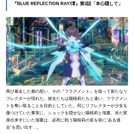
剣』を原点に、新たな少女たちの物
『BLUE REFLECTION RAY/澪』第3話「本心隠して」
させるデザインとなっています...
語を紡ぐ「BLUEREFLECTIONプロ
ジェクト」。新作ゲーム2タイトルの
先陣を切って、TVアニメ『BLUERE
FLECTIONRAY/澪』が“アニメイズ
ム”枠ほかにて好評放送中です。この
度、本作のノンクレジットオープニ
ング映像が公開となりました。EXiN
Aが歌う「DiViNE」に乗せ、普通の女
子高生から一転、少女の“想い”を守る
リフレクターとして戦うことになっ
た陽桜莉や瑠夏の変身姿や、「リー
プレンジ」と呼ばれる特殊な空間で
の迫力のバトルシーンなど、本作の
再び暴走した都の想い、その『フラグメント』を狙って新たなリ
魅力が詰まった映像となっていま
フレクターが現れた。彼女たちは陽桜莉たちと違い、フラグメン
す。また、第2話のあらすじ、先行カ
トを奪い取ることを目的としていた。同じリフレクターが少女を
ットも公開されたので、あわせてご
紹介しましょう。TVアニメ『BLUER
傷つけていた事実に、ショックを隠せない陽桜莉と瑠夏。未だ変
EFLECTIONRAY/澪』ノンクレジッ
身出来ずにいた瑠夏は、必死に戦う陽桜莉の姿を前に”ある過
トオープニング映像第2話「友、一人
去”を思い出す…。
もなく」あらすじリフレクターに変