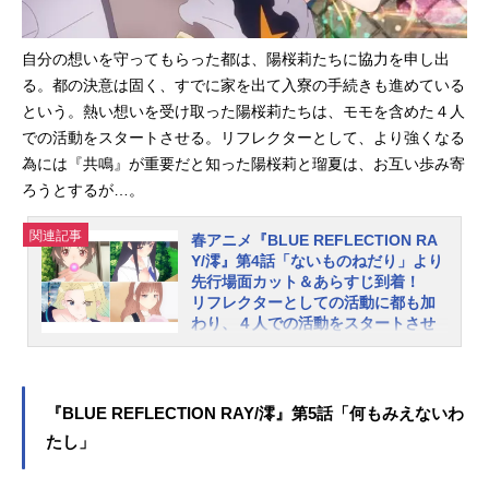
となるので、あわせてご紹介しまし
ょう。第3話「本心隠して」あらすじ
自分の想いを守ってもらった都は、陽桜莉たちに協力を申し出
再び暴走した都の想い、その『フラ
グメント』を狙って新たなリフレク
る。都の決意は固く、すでに家を出て入寮の手続きも進めている
ターが現れた。彼女たちは陽桜莉た
という。熱い想いを受け取った陽桜莉たちは、モモを含めた４人
ちと違い、フラグメントを奪い取る
での活動をスタートさせる。リフレクターとして、より強くなる
ことを目的としていた。同じリフレ
為には『共鳴』が重要だと知った陽桜莉と瑠夏は、お互い歩み寄
クターが少女を傷つけていた事実
ろうとするが…。
に、ショックを隠せない陽桜莉と瑠
夏。未だ変身出来ずにいた瑠夏は、
関連記事
春アニメ『BLUE REFLECTION RA
必死に戦う陽桜莉の姿を前に”ある過
Y/澪』第4話「ないものねだり」より
去”を思い出す…。TVアニメ『BLUE
先行場面カット＆あらすじ到着！
REFLECTIONRAY/澪』ノンクレジッ
リフレクターとしての活動に都も加
わり、４人での活動をスタートさせ
トED映像公開！★ACCAMER（アッ
る
カメル）の歌う「最深」に乗せ、ま
るで油絵のようなタッチで描かれる
コーエーテクモゲームスのガストブ
キャラクターた...
ランドより2017年に発売された『BL
『BLUE REFLECTION RAY/澪』第5話「何もみえないわ
UEREFLECTION 幻に舞う少女の
たし」
剣』を原点に、新たな少女たちの物
語を紡ぐ「BLUEREFLECTIONプロ