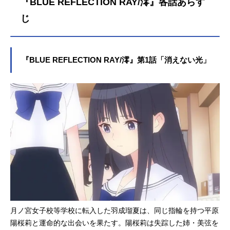
『BLUE REFLECTION RAY/澪』各話あらす
いれば放っておけない平原陽桜莉
（ひらはらひおり）と、人と仲良く
じ
なろうとしても付き合い方が分から
ず、不器用な羽成瑠夏（はなりる
か）。対照的ともいえる2人の少女の
『BLUE REFLECTION RAY/澪』第1話「消えない光」
出会いは、彼女たち自身を、そして
世界をどのように変えていくのか
―。コーエーテクモゲームスのガス
トブランドより2017年に発売された
『BLUEREFLECTION 幻に舞う少
女の剣』を原点に、新たな「BLUER
EFLECTIONプロジェクト」として展
開されるTVアニメーション。新たな
世界が始まる―。作品名BLUEREFLE
CTIONRAY/澪放送形態TVアニメスケ
ジュール2021年4月9日（金）～2021
年9月24日（金）MBS・TBS"アニメ
イズム"枠にて話数全24話キャスト平
原陽桜莉：石見舞菜香羽成瑠夏：千
月ノ宮女子校等学校に転入した羽成瑠夏は、同じ指輪を持つ平原
菅春香田辺百：高倉有加白樺都：大
陽桜莉と運命的な出会いを果たす。陽桜莉は失踪した姉・美弦を
和田仁美平原美弦：上田麗奈山田仁