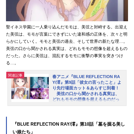
も通りに振る舞う陽桜莉を心配する
瑠夏たち。そんな中、美弦たち
は……。そしてTwitterの「BLUEREF
LECTION」総合アカウントにて、プ
聖イネス学園に一人乗り込んだモモは、美弦と対峙する。出迎え
レゼントキャンペーンが実施中で
た美弦は、モモが言葉にできずにいた違和感の正体を、次々と明
す！ こちらもあわせてご紹介しま
らかにしていく。モモと美弦の過去、そして世界の新たな理…。
しょう第8話「パニック」あらすじ美
美弦の口から聞かされる真実は、どれもモモの想像を超えるもの
弦との最悪の再会から一夜が明け
だった。さらに美弦は、混乱するモモに衝撃の事実を突きつけ
た。陽桜莉を心配する瑠夏たちだっ
る…。
たが、本人は普段通りに振る舞う。
その姿に耐え切れなくなったのは瑠
関連記事
春アニメ『BLUE REFLECTION RA
夏だった。一方、美弦と共鳴し、自
Y/澪』第9話「彼女の言ったこと」よ
分たちがバディだったことを知った
り先行場面カット＆あらすじ到着！
モモは、真相を探るため単独で行動
美弦の口から聞かされる真実は、
し始める。それぞれの想いが別の方
どれもモモの想像を超えるものだっ
た
向へと向く中、再び想いの暴走が起
きる。Twitterの「BLUEREFLECTIO
コーエーテクモゲームスのガストブ
N」総合アカウントにてプレゼントキ
ランドより2017年に発売された『BL
『BLUE REFLECTION RAY/澪』第10話「墓を掘る美し
ャンペーン実施中...
UEREFLECTION 幻に舞う少女の
い娘たち」
剣』を原点に、新たな少女たちの物