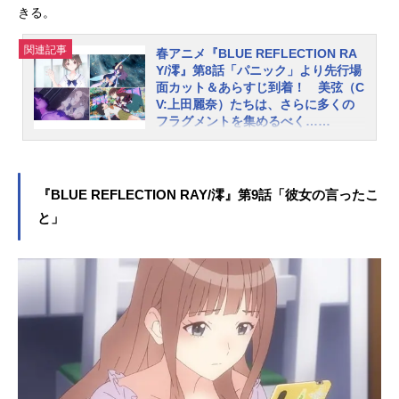
紹介しましょう。第7話「お願いだか
きる。
ら欲しいものを手に入れさせて」あ
らすじ陽桜莉たちの学生寮で毎年行
関連記事
春アニメ『BLUE REFLECTION RA
われる『七夕祭り』。短冊に願いご
Y/澪』第8話「パニック」より先行場
とを書き終えた陽桜莉は、美弦と過
面カット＆あらすじ到着！ 美弦（C
ごした幼い頃の七夕を思い出す。あ
V:上田麗奈）たちは、さらに多くの
の日は、雨が降っていた…。一方、
フラグメントを集めるべく……
美弦の過去を知った仁菜は、陽桜莉
コーエーテクモゲームスのガストブ
への嫉妬心から大胆な行動に出よう
ランドより2017年に発売された『BL
としていた。七夕の夜に集う少女た
UEREFLECTION 幻に舞う少女の
『BLUE REFLECTION RAY/澪』第9話「彼女の言ったこ
ち。そして今、１つの願いが叶おう
剣』を原点に、新たな少女たちの物
としていた…。LINEスタンプ販売中
と」
語を紡ぐ「BLUEREFLECTIONプロ
メイン...
ジェクト」。新作ゲーム2タイトルの
先陣を切って、TVアニメ『BLUERE
FLECTIONRAY/澪』が“アニメイズ
ム”枠ほかにて好評放送中です。この
たび、第8話のあらすじと先行カット
が公開されました！陽桜莉（CV:石見
舞菜香）の目の前で少女からフラグ
メントを、その想いを奪っていった
美弦（CV:上田麗奈）。それでもいつ