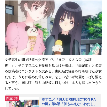
ジェクト」。新作ゲーム2タイトルの
先陣を切って、TVアニメ『BLUERE
FLECTIONRAY/澪』が“アニメイズ
ム”枠ほかにて好評放送中です。この
度、4話のあらすじ＆先行カットが公
開されました！ リフレクターとし
ての活動に都も加わり、４人での活
動をスタートさせることに……。第4
話「ないものねだり」あらすじ自分
の想いを守ってもらった都は、陽桜
莉たちに協力を申し出る。都の決意
は固く、すでに家を出て入寮の手続
女子高生の間で話題の交流アプリ『Ｈ♡―ＫＡＧ♡（放課
きも進めているという。熱い想いを
後）』。そこで気になる投稿を見つけた都は、『由紀姫』と名乗
受け取った陽桜莉たちは、モモを含
る投稿者にコンタクトを試みる。由紀姫に悩みを打ち明けた少女
めた４人での活動をスタートさせ
たちは、うちに秘めた苦しみや、悲しい想いが綺麗さっぱり消え
る。リフレクターとして、より強く
ると言う。同じ頃、詩も由紀姫に目をつけ、本人を探し出そうと
なる為には『共鳴』が重要だと知っ
していた。
た陽桜莉と瑠夏は、お互い歩み寄ろ
うとするが…。TVアニメ『BLUERE
関連記事
春アニメ『BLUE REFLECTION RA
FLECTIONRAY/澪』作品概要私たち
Y/澪』第5話「何もみえないわたし」
は信じる。＜想い＞のチカラを――■