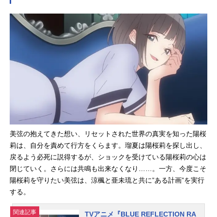
語を紡ぐ「BLUEREFLECTIONプロ
澪』特別編配信中第1クールの名シー
ジェクト」。新作ゲーム2タイトルの
ンを平原陽桜莉（CV：石見舞菜香）
先陣を切って、TVアニメ『BLUERE
と羽成瑠夏（CV：千菅春香）、山田
FLECTIONRAY/澪』が“アニメイズ
仁菜（CV：玉城仁菜）と駒川詩（C
ム”枠ほかにて好評放送中です。この
V：田辺留依）の2組のバディの新規
たび、第17話「エンジェル・エンジ
ナレーションで贈る『BLUEREFLEC
ェル」のあらすじ＆先行カットが公
TIONRAY/澪』特別編を放送。YouTu
開されました。仁菜（CV:玉城仁菜）
beの「DMMpictures」公式チャ...
は陽桜莉（CV:石見舞菜香）と強制的
に共鳴し、美弦（CV:上田麗奈）と共
鳴した際に知った”美弦の過去”を陽桜
莉にも伝えます。それは”すべての始
まり”。美弦はいったいどんな“想
美弦の抱えてきた想い、リセットされた世界の真実を知った陽桜
い”でいたのか…。そして、美弦の“想
莉は、自分を責めて行方をくらます。瑠夏は陽桜莉を探し出し、
い”を知った陽桜莉は…ぜひ、ご注目
戻るよう必死に説得するが、ショックを受けている陽桜莉の心は
ください。第17話「エンジェル・エ
閉じていく。さらには共鳴も出来なくなり……。一方、今度こそ
ンジェル」あらすじ「すべての始ま
陽桜莉を守りたい美弦は、涼楓と亜未琉と共に”ある計画”を実行
りを知れ」――仁菜と強制的に共鳴
する。
した陽桜莉に次々と流れ込んでく
る”誰か”の記憶。それは、かつて仁菜
関連記事
TVアニメ『BLUE REFLECTION RA
が美弦と共鳴した時に知った”美弦の