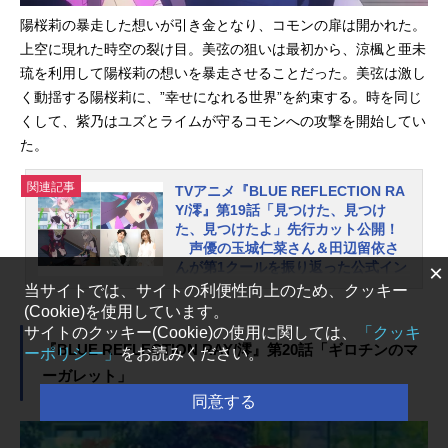
大な背景音楽の数々がCD化決定！
新作ゲーム『BLUEREFLECTIONTIE/
陽桜莉の暴走した想いが引き金となり、コモンの扉は開かれた。
帝』に平原陽桜莉が登場など、新情
上空に現れた時空の裂け目。美弦の狙いは最初から、涼楓と亜未
報が到着しています。第18話「セメ
琉を利用して陽桜莉の想いを暴走させることだった。美弦は激し
タリー・ゲート」あらすじ美弦の抱
く動揺する陽桜莉に、”幸せになれる世界”を約束する。時を同じ
えてきた想い、リセットされた世界
くして、紫乃はユズとライムが守るコモンへの攻撃を開始してい
の真実を知った陽桜莉は、自分を責
た。
めて行方をくらます。瑠夏は陽桜莉
を探し出し、戻るよう必死に説得す
関連記事
TVアニメ『BLUE REFLECTION RA
るが、ショックを受けている陽桜莉
Y/澪』第19話「見つけた、見つけ
の心は閉じていく。さらには共鳴も
た、見つけたよ」先行カット公開！
出来なくなり……。一方、今度こそ
声優の玉城仁菜さん＆田辺留依さ
陽桜莉を守りたい美弦は、涼楓と亜
んが第1クールを振り返った公式イン
×
タビューも到着
未琉と共に”ある計画”を実行する。T
当サイトでは、サイトの利便性向上のため、クッキー
Vアニメ「BLUEREFLECTIONRAY/
(Cookie)を使用しています。
コーエーテクモゲームスのガストブ
澪」オリジナル・サウンドトラック
サイトのクッキー(Cookie)の使用に関しては、
「クッキ
ランドより2017年に発売された『BL
『BLUE REFLECTION RAY/澪』第20話「ギロチンのマ
発売情報TVアニメ「BL...
ーポリシー」
をお読みください。
UEREFLECTION 幻に舞う少女の
ーガレット」
剣』を原点に、新たな少女たちの物
語を紡ぐ「BLUEREFLECTIONプロ
同意する
ジェクト」。新作ゲーム2タイトルの
先陣を切って、TVアニメ『BLUERE