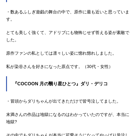
・数あるふしぎ遊戯の舞台の中で、原作に最も近いと思っていま
す。
とても美しく強くて、アドリブにも物怖じせず答える姿が素敵で
した。
原作ファンの私としては凛々しい姿に惚れ惚れしました。
私が染谷さんを好きになった原点です。（30代・女性）
『COCOON 月の翳り星ひとつ』ダリ・デリコ
・冒頭からダリちゃんが出てきただけで皆号泣してました。
末満さんの作品は地獄になるのはわかっていたのですが、本当に
地獄?
その中でもダリちゃんが本当に可愛そうになってやっぱり号泣し