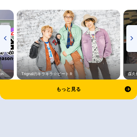
on
Trignalのキラキラ☆ビートＲ
森久
もっと見る