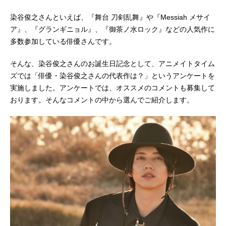
染谷俊之さんといえば、『舞台 刀剣乱舞』や『Messiah メサイ
ア』、『グランギニョル』、『御茶ノ水ロック』などの人気作に
多数参加している俳優さんです。
そんな、染谷俊之さんのお誕生日記念として、アニメイトタイム
ズでは「俳優・染谷俊之さんの代表作は？」というアンケートを
実施しました。アンケートでは、オススメのコメントも募集して
おります。そんなコメントの中から選んでご紹介します。