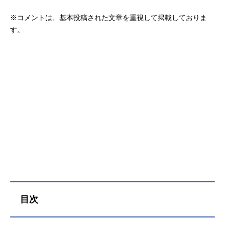
※コメントは、基本投稿された文章を重視して掲載しておりま
す。
目次