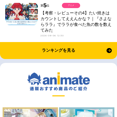
5
第
位
アニメ
【考察・レビューその4】たい焼きは
カウントしてええんかな？｜『さよな
らララ』でララが食べた魚の数を数え
てみた
2026-08-06 12:30
ランキングを見る