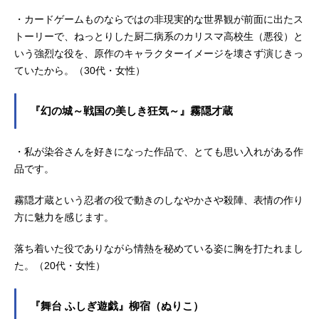
・カードゲームものならではの非現実的な世界観が前面に出たス
トーリーで、ねっとりした厨二病系のカリスマ高校生（悪役）と
いう強烈な役を、原作のキャラクターイメージを壊さず演じきっ
ていたから。（30代・女性）
『幻の城～戦国の美しき狂気～』霧隠才蔵
・私が染谷さんを好きになった作品で、とても思い入れがある作
品です。
霧隠才蔵という忍者の役で動きのしなやかさや殺陣、表情の作り
方に魅力を感じます。
落ち着いた役でありながら情熱を秘めている姿に胸を打たれまし
た。（20代・女性）
『舞台 ふしぎ遊戯』柳宿（ぬりこ）