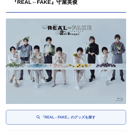
『REAL⇔FAKE』守屋英俊
「REAL⇔FAKE」のグッズを探す