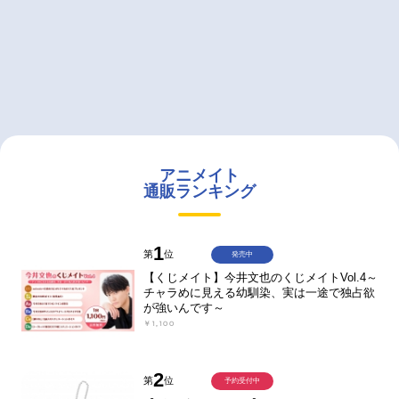
アニメイト
通販ランキング
1
第
位
発売中
【くじメイト】今井文也のくじメイトVol.4～
チャラめに見える幼馴染、実は一途で独占欲
が強いんです～
￥1,100
2
第
位
予約受付中