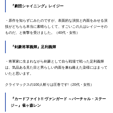
『劇団シャイニング』レイジー
・原作を知らずにみたのですが、表面的な演技と内面をみせる演
技がどちらも本当に素晴らしくて、すごいこの人はレイジーその
ものだ、と衝撃を受けました。（40代・女性）
『剣豪将軍義輝』足利義輝
・将軍家に生まれながら剣豪として自ら戦場で戦った足利義輝
は、気品ある見た目と男らしい内面を兼ね備えた染様にはまって
いたと思います。
クライマックスの100人斬りは圧巻です!（20代・女性）
『カードファイト!! ヴァンガード ～バーチャル・ステー
ジ～』雀ヶ森レン