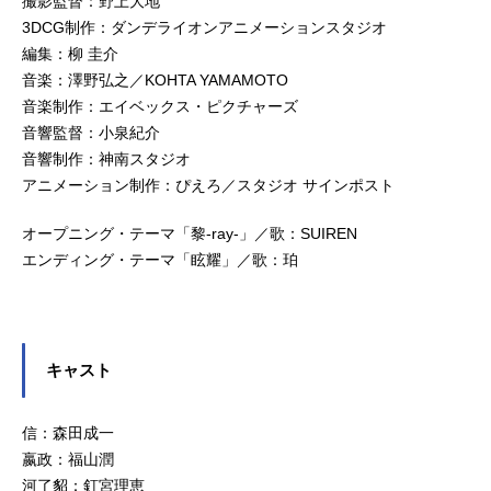
撮影監督：野上大地
3DCG制作：ダンデライオンアニメーションスタジオ
編集：柳 圭介
音楽：澤野弘之／KOHTA YAMAMOTO
音楽制作：エイベックス・ピクチャーズ
音響監督：小泉紀介
音響制作：神南スタジオ
アニメーション制作：ぴえろ／スタジオ サインポスト
オープニング・テーマ「黎-ray-」／歌：SUIREN
エンディング・テーマ「眩耀」／歌：珀
キャスト
信：森田成一
嬴政：福山潤
河了貂：釘宮理恵