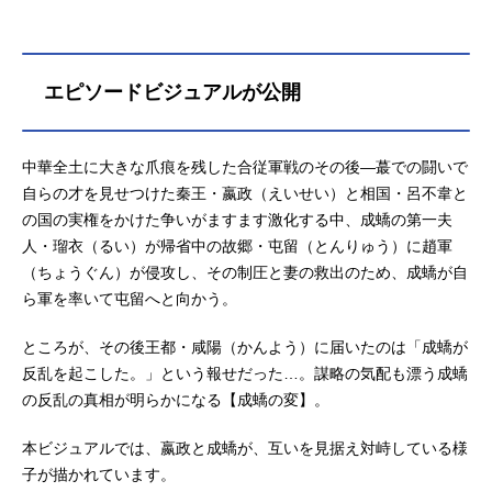
エピソードビジュアルが公開
中華全土に大きな爪痕を残した合従軍戦のその後―蕞での闘いで
自らの才を見せつけた秦王・嬴政（えいせい）と相国・呂不韋と
の国の実権をかけた争いがますます激化する中、成蟜の第一夫
人・瑠衣（るい）が帰省中の故郷・屯留（とんりゅう）に趙軍
（ちょうぐん）が侵攻し、その制圧と妻の救出のため、成蟜が自
ら軍を率いて屯留へと向かう。
ところが、その後王都・咸陽（かんよう）に届いたのは「成蟜が
反乱を起こした。」という報せだった…。謀略の気配も漂う成蟜
の反乱の真相が明らかになる【成蟜の変】。
本ビジュアルでは、嬴政と成蟜が、互いを見据え対峙している様
子が描かれています。