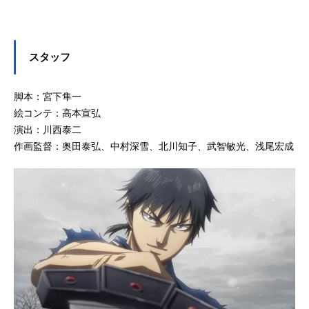
スタッフ
脚本：宮下隼一
絵コンテ：高本宣弘
演出：川西泰二
作画監督：奥田泰弘、中村深雪、北川知子、武智敏光、浅尾宏成