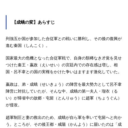
【成蟜の変】あらすじ
列強五か国が参加した合従軍との戦いに勝利し、その後の復興が
進む秦国（しんこく）。
国家最大の危機となった合従軍戦で、自身の類稀なき才覚を見せ
つけた秦王・嬴政（えいせい）の宮廷内での存在感は増し、相
国・呂不韋との国の実権をかけた争いはますます激化していた。
嬴政は、弟・成蟜（せいきょう）の陣営を最大勢力として呂不韋
陣営に対抗していたが、そんな中、成蟜の第一夫人・瑠衣（る
い）が帰省中の故郷・屯留（とんりゅう）に趙軍（ちょうぐん）
が侵攻。
趙軍制圧と妻の救出のため、成蟜が自ら軍を率いて屯留へと向か
う。ところが、その後王都・咸陽（かんよう）に届いたのは「成