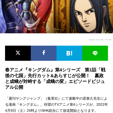
アニメ映画一覧
実写化映画一覧
今期アニメ曜日別一覧
春アニメ
夏アニメ
2022-04-06 17:00
秋アニメ
冬アニメ
男性声優/女性声優一覧
FOLLOW US
春アニメ『キングダム』第4シリーズ 第1話「戦
後の七国」先行カット&あらすじが公開！ 嬴政
と成蟜が対峙する「成蟜の変」エピソードビジュ
アル公開
「週刊ヤングジャンプ」（集英社）にて連載中の原泰久先生によ
る漫画『キングダム』。待望のTVアニメ第4シリーズが、2022年
4月9日（土）24時よりNHK総合にて放送開始となります。