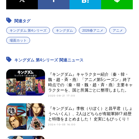
関連タグ
キングダム 第4シリーズ
キングダム
2026春アニメ
アニメ
場面カット
キングダム 第4シリーズ 関連ニュース
『キングダム』キャラクター紹介〈秦・韓・
魏・趙・斉・燕〉「アニメ第5シーズン」終了
時点での〈秦・韓・魏・趙・斉・燕〉主要キャ
ラクターを、国と所属ごとに整理しました。
2025-08-21 17:00
『キングダム』李牧（りぼく）と昌平君（しょ
うへいくん）、2人はどちらが有能軍師!? 経歴
と特徴をまとめました！ 史実にもびっくり！
2024-10-03 16:00