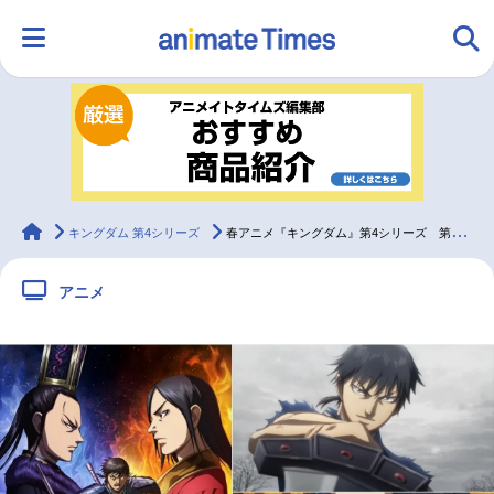
HOME
ランキング
アニメ
声優
ラジオ
みんなの声
グッズ
映画
animateTimes
キングダム 第4シリーズ
春アニメ『キングダム』第4シリーズ 第1話より先行カット&あらすじ公開
アニメ
マンガ・ラノベ
ゲーム・アプリ
音楽
コスプレ
2.5次元
配信・Vtuber
トレンド
無料マンガ
最新記事一覧
アニメ記事一覧
声優記事一覧