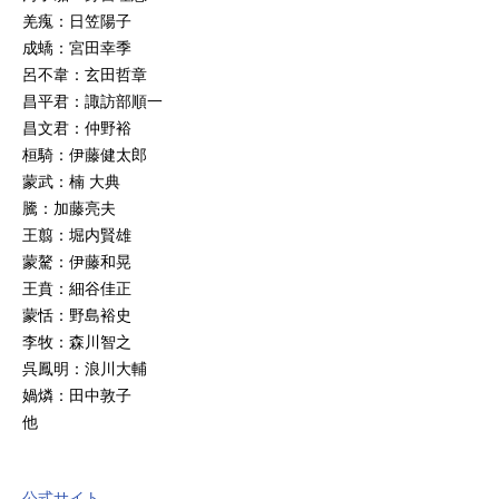
羌瘣：日笠陽子
成蟜：宮田幸季
呂不韋：玄田哲章
昌平君：諏訪部順一
昌文君：仲野裕
桓騎：伊藤健太郎
蒙武：楠 大典
騰：加藤亮夫
王翦：堀内賢雄
蒙驁：伊藤和晃
王賁：細谷佳正
蒙恬：野島裕史
李牧：森川智之
呉鳳明：浪川大輔
媧燐：田中敦子
他
公式サイト