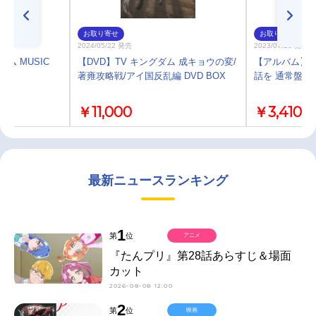
お取り寄せ
お取り寄せ
2024/05/22 発売
2023/07/26 発売
ム MUSIC
【DVD】TV キングダム 成キョウの変/
【アルバム】珀
著雍攻略戦/アイ国反乱編 DVD BOX
話を 通常盤
￥11,000
￥3,410
最新ニュースランキング
1
第
位
アニメ
『たんプリ』第28話あらすじ＆場面
カット
2026-08-08 12:00
2
第
位
映画