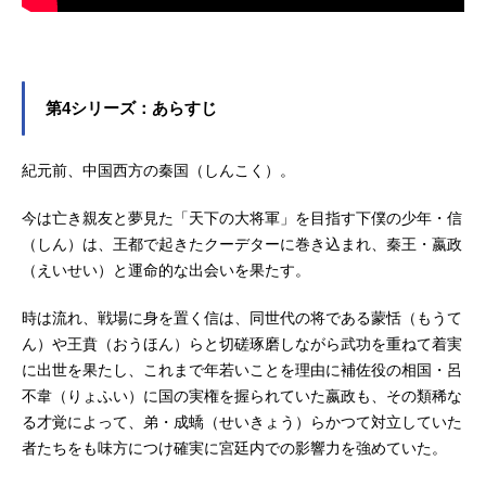
第4シリーズ：あらすじ
紀元前、中国西方の秦国（しんこく）。
今は亡き親友と夢見た「天下の大将軍」を目指す下僕の少年・信
（しん）は、王都で起きたクーデターに巻き込まれ、秦王・嬴政
（えいせい）と運命的な出会いを果たす。
時は流れ、戦場に身を置く信は、同世代の将である蒙恬（もうて
ん）や王賁（おうほん）らと切磋琢磨しながら武功を重ねて着実
に出世を果たし、これまで年若いことを理由に補佐役の相国・呂
不韋（りょふい）に国の実権を握られていた嬴政も、その類稀な
る才覚によって、弟・成蟜（せいきょう）らかつて対立していた
者たちをも味方につけ確実に宮廷内での影響力を強めていた。