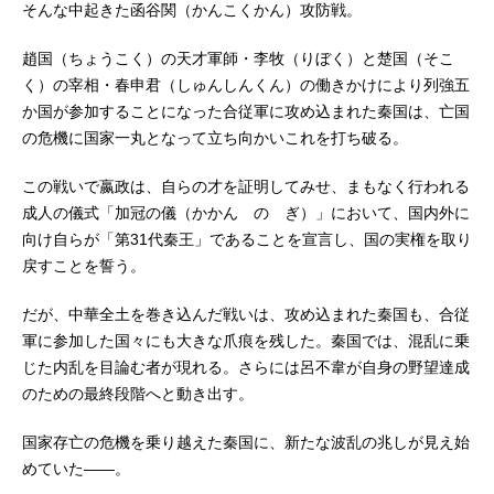
そんな中起きた函谷関（かんこくかん）攻防戦。
趙国（ちょうこく）の天才軍師・李牧（りぼく）と楚国（そこ
く）の宰相・春申君（しゅんしんくん）の働きかけにより列強五
か国が参加することになった合従軍に攻め込まれた秦国は、亡国
の危機に国家一丸となって立ち向かいこれを打ち破る。
この戦いで嬴政は、自らの才を証明してみせ、まもなく行われる
成人の儀式「加冠の儀（かかん の ぎ）」において、国内外に
向け自らが「第31代秦王」であることを宣言し、国の実権を取り
戻すことを誓う。
だが、中華全土を巻き込んだ戦いは、攻め込まれた秦国も、合従
軍に参加した国々にも大きな爪痕を残した。秦国では、混乱に乗
じた内乱を目論む者が現れる。さらには呂不韋が自身の野望達成
のための最終段階へと動き出す。
国家存亡の危機を乗り越えた秦国に、新たな波乱の兆しが見え始
めていた――。