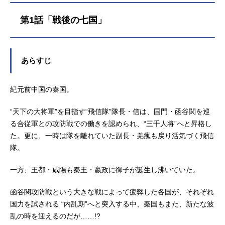
第1話「戦後の七国」
あらすじ
紀元前中国の秦国。
“天下の大将軍”を目指す“飛信隊”隊長・信は、国門・函谷関を巡
る合従軍との攻防戦での働きを認められ、“三千人将”へと昇格し
た。更に、一時は隊を離れていた副長・羌瘣も戻り活気づく飛信
隊。
一方、王都・咸陽も秦王・嬴政に御子が誕生し沸いていた。
函谷関攻防戦という大きな戦によって疲弊した各国が、それぞれ
国力を試される “内乱期”へと突入する中、秦国もまた、新たな波
乱の時を迎えるのだが……!?