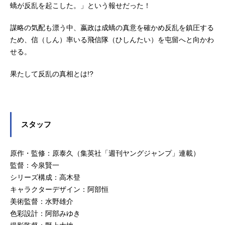
蟜が反乱を起こした。」という報せだった！
謀略の気配も漂う中、嬴政は成蟜の真意を確かめ反乱を鎮圧する
ため、信（しん）率いる飛信隊（ひしんたい）を屯留へと向かわ
せる。
果たして反乱の真相とは!?
スタッフ
原作・監修：原泰久（集英社「週刊ヤングジャンプ」連載）
監督：今泉賢一
シリーズ構成：高木登
キャラクターデザイン：阿部恒
美術監督：水野雄介
色彩設計：阿部みゆき