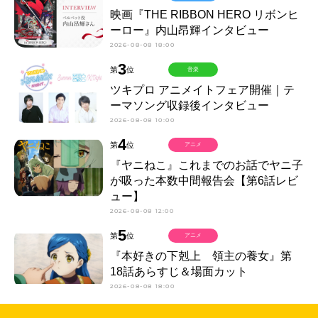
映画『THE RIBBON HERO リボンヒ
ーロー』内山昂輝インタビュー
2026-08-08 18:00
3
第
位
音楽
ツキプロ アニメイトフェア開催｜テ
ーマソング収録後インタビュー
2026-08-08 10:00
4
第
位
アニメ
『ヤニねこ』これまでのお話でヤニ子
が吸った本数中間報告会【第6話レビ
ュー】
2026-08-08 12:00
5
第
位
アニメ
『本好きの下剋上 領主の養女』第
18話あらすじ＆場面カット
2026-08-08 18:00