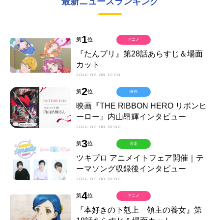
最新ニュースランキング
1
第
位
アニメ
『たんプリ』第28話あらすじ＆場面
カット
2026-08-08 12:00
2
第
位
映画
映画『THE RIBBON HERO リボンヒ
ーロー』内山昂輝インタビュー
2026-08-08 18:00
3
第
位
音楽
ツキプロ アニメイトフェア開催｜テ
ーマソング収録後インタビュー
2026-08-08 10:00
4
第
位
アニメ
『本好きの下剋上 領主の養女』第