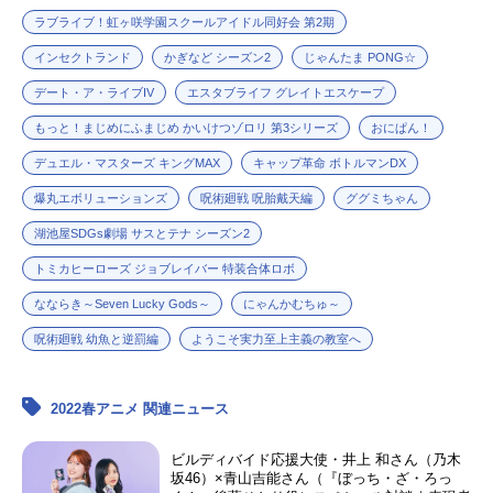
ラブライブ！虹ヶ咲学園スクールアイドル同好会 第2期
インセクトランド
かぎなど シーズン2
じゃんたま PONG☆
デート・ア・ライブIV
エスタブライフ グレイトエスケープ
もっと！まじめにふまじめ かいけつゾロリ 第3シリーズ
おにぱん！
デュエル・マスターズ キングMAX
キャップ革命 ボトルマンDX
爆丸エボリューションズ
呪術廻戦 呪胎戴天編
ググミちゃん
湖池屋SDGs劇場 サスとテナ シーズン2
トミカヒーローズ ジョブレイバー 特装合体ロボ
なならき～Seven Lucky Gods～
にゃんかむちゅ～
呪術廻戦 幼魚と逆罰編
ようこそ実力至上主義の教室へ
2022春アニメ 関連ニュース
ビルディバイド応援大使・井上 和さん（乃木
坂46）×青山吉能さん（『ぼっち・ざ・ろっ