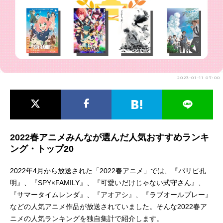
アニメ映画一覧
実写化映画一覧
今期アニメ曜日別一覧
春アニメ
夏アニメ
2023-01-11 07:00
秋アニメ
冬アニメ
男性声優/女性声優一覧
FOLLOW US
2022春アニメみんなが選んだ人気おすすめランキ
ング・トップ20
2022年4月から放送された「2022春アニメ」では、『パリピ孔
明』、『SPY×FAMILY』、『可愛いだけじゃない式守さん』、
『サマータイムレンダ』、『アオアシ』、『ラブオールプレー』
などの人気アニメ作品が放送されていました。そんな2022春ア
ニメの人気ランキングを独自集計で紹介します。