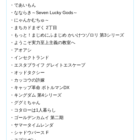
・であいもん
・なならき～Seven Lucky Gods～
・にゃんかむちゅ～
・まちカドまぞく 2丁目
・もっと！まじめにふまじめ かいけつゾロリ 第3シリーズ
・ようこそ実力至上主義の教室へ
・アオアシ
・インセクトランド
・エスタブライフ グレイトエスケープ
・オッドタクシー
・カッコウの許嫁
・キャップ革命 ボトルマンDX
・キングダム 第4シリーズ
・ググミちゃん
・コタローは1人暮らし
・ゴールデンカムイ 第二期
・サマータイムレンダ
・シャドウバース F