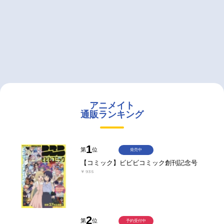
アニメイト
通販ランキング
1
第
位
発売中
【コミック】ビビビコミック創刊記念号
￥935
2
第
位
予約受付中