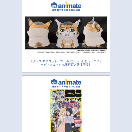
【グッズ-マスコット】ゴールデンカムイ どうぶつフォ
ーゼマスコット 4.尾形百之助【再販】