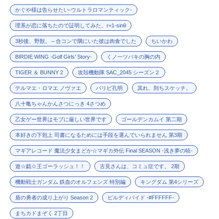
かぐや様は告らせたい-ウルトラロマンティック-
理系が恋に落ちたので証明してみた。r=1-sinθ
3秒後、野獣。～合コンで隅にいた彼は肉食でした
ちいかわ
BIRDIE WING -Golf Girls’ Story-
くノ一ツバキの胸の内
TIGER ＆ BUNNY 2
攻殻機動隊 SAC_2045 シーズン２
テルマエ・ロマエ ノヴァエ
パリピ孔明
其れ、則ちスケッチ。
八十亀ちゃんかんさつにっき 4さつめ
乙女ゲー世界はモブに厳しい世界です
ゴールデンカムイ 第二期
本好きの下剋上 司書になるためには手段を選んでいられません 第3期
マギアレコード 魔法少女まどか☆マギカ外伝 Final SEASON -浅き夢の暁-
遊☆戯☆王ゴーラッシュ！！
古見さんは、コミュ症です。 2期
機動戦士ガンダム 鉄血のオルフェンズ 特別編
キングダム 第4シリーズ
盾の勇者の成り上がり Season 2
ビルディバイド -#FFFFFF-
まちカドまぞく 2丁目