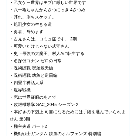
・乙女ゲー世界はモブに厳しい世界です
・八十亀ちゃんかんさつにっき 4さつめ
・其れ、則ちスケッチ。
・処刑少女の生きる道
・勇者、辞めます
・古見さんは、コミュ症です。 2期
・可愛いだけじゃない式守さん
・史上最強の大魔王、村人Aに転生する
・名探偵コナン ゼロの日常
・呪術廻戦 呪胎戴天編
・呪術廻戦 幼魚と逆罰編
・四畳半神話大系
・境界戦機
・恋は世界征服のあとで
・攻殻機動隊 SAC_2045 シーズン２
・本好きの下剋上 司書になるためには手段を選んでいられま
せん 第3期
・極主夫道 パート2
・機動戦士ガンダム 鉄血のオルフェンズ 特別編