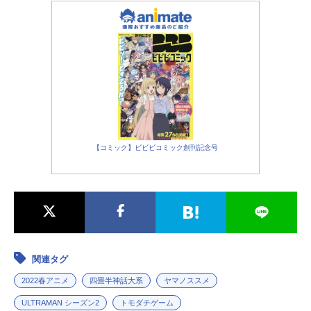
【コミック】ビビビコミック創刊記念号
関連タグ
2022春アニメ
四畳半神話大系
ヤマノススメ
ULTRAMAN シーズン2
トモダチゲーム