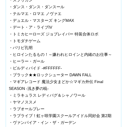
・スプリガン
・ダンス・ダンス・ダンスール
・テルマエ・ロマエ ノヴァエ
・デュエル・マスターズ キングMAX
・デート・ア・ライブIV
・トミカヒーローズ ジョブレイバー 特装合体ロボ
・トモダチゲーム
・パリピ孔明
・ヒロインたるもの！～嫌われヒロインと内緒のお仕事～
・ヒーラー・ガール
・ビルディバイド -#FFFFFF-
・ブラック★★ロックシューター DAWN FALL
・マギアレコード 魔法少女まどか☆マギカ外伝 Final
SEASON -浅き夢の暁-
・ミラキュラス レディバグ＆シャノワール
・ヤマノススメ
・ラブオールプレー
・ラブライブ！虹ヶ咲学園スクールアイドル同好会 第2期
・ヴァンパイア・イン・ザ・ガーデン