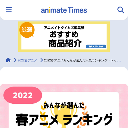
HOME
ランキング
アニメ
声優
ラジオ
みんなの声
グッズ
映画
animateTimes
2022春アニメ
2022春アニメみんなが選んだ人気ランキング・トップ20
マンガ・ラノベ
ゲーム・アプリ
音楽
コスプレ
2.5次元
配信・Vtuber
トレンド
無料マンガ
最新記事一覧
アニメ記事一覧
声優記事一覧