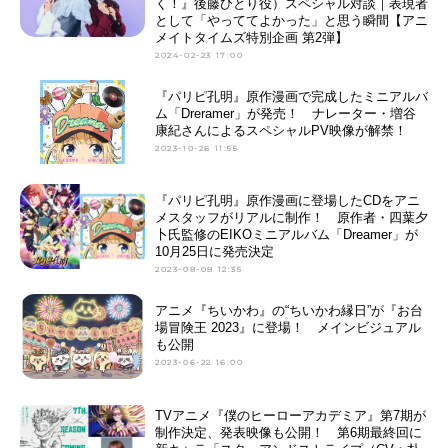
く！』後藤ひとり役）スペシャル対談｜表現者
として「やっててよかった」と思う瞬間【アニ
メイトタイムズ特別企画 第2弾】
2024-02-23 17:00
『パリピ孔明』原作漫画で完成したミニアルバ
ム「Dreramer」が発売！ ナレーター・増谷
康紀さんによるスペシャルPV映像が解禁！
2023-10-26 11:55
『パリピ孔明』原作漫画に登場したCDをアニ
メスタッフがリアルに制作！ 原作者・四葉夕
卜氏監修のEIKOミニアルバム「Dreamer」が
10月25日に発売決定
2023-08-08 12:35
アニメ『ちいかわ』の“ちいかわ縁日”が『お台
場冒険王 2023』に登場！ メインビジュアル
も公開
2023-06-22 16:00
TVアニメ『僕のヒーローアカデミア』第7期が
制作決定、発表映像も公開！ 第6期最終回に