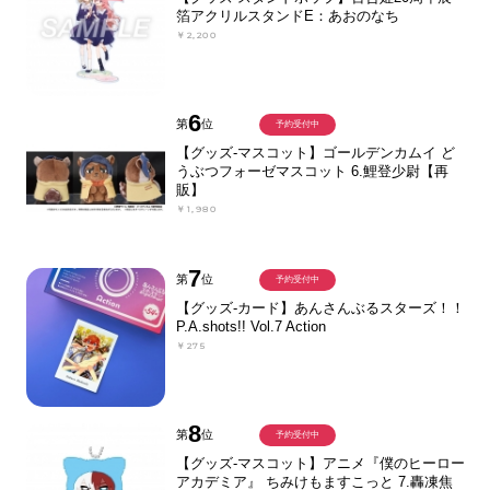
箔アクリルスタンドE：あおのなち
￥2,200
6
第
位
予約受付中
【グッズ-マスコット】ゴールデンカムイ ど
うぶつフォーゼマスコット 6.鯉登少尉【再
販】
￥1,980
7
第
位
予約受付中
【グッズ-カード】あんさんぶるスターズ！！
P.A.shots!! Vol.7 Action
￥275
8
第
位
予約受付中
【グッズ-マスコット】アニメ『僕のヒーロー
アカデミア』 ちみけもますこっと 7.轟凍焦