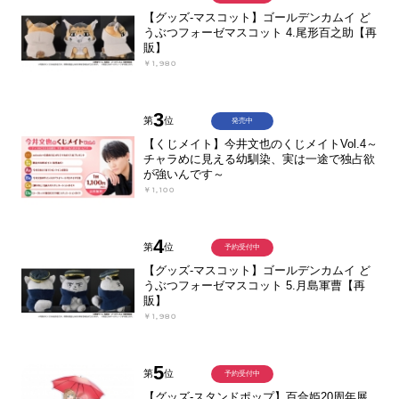
【グッズ-マスコット】ゴールデンカムイ ど
うぶつフォーゼマスコット 4.尾形百之助【再
販】
￥1,980
3
第
位
発売中
【くじメイト】今井文也のくじメイトVol.4～
チャラめに見える幼馴染、実は一途で独占欲
が強いんです～
￥1,100
4
第
位
予約受付中
【グッズ-マスコット】ゴールデンカムイ ど
うぶつフォーゼマスコット 5.月島軍曹【再
販】
￥1,980
5
第
位
予約受付中
【グッズ-スタンドポップ】百合姫20周年展