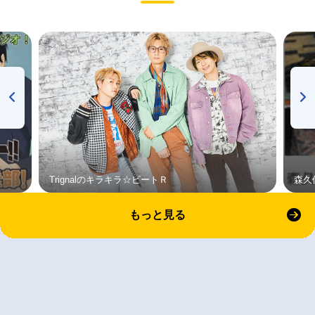
Trignalのキラキラ☆ビートＲ
森久
もっと見る