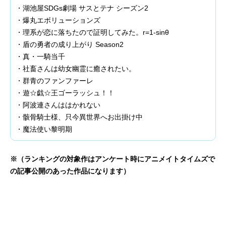
・湖池屋SDGs劇場 サスとテナ シーズン2
・爆丸エボリューションズ
・理系が恋に落ちたので証明してみた。r=1-sinθ
・盾の勇者の成り上がり Season2
・真・一騎当千
・社畜さんは幼女幽霊に癒されたい。
・群青のファンファーレ
・遊☆戯☆王ゴーラッシュ！！
・阿波連さんははかれない
・骸骨騎士様、只今異世界へお出掛け中
・魔法使い黎明期
※（ランキングの対象作はアンケート時にアニメイトタイムズで
の記事公開のあった作品になります）