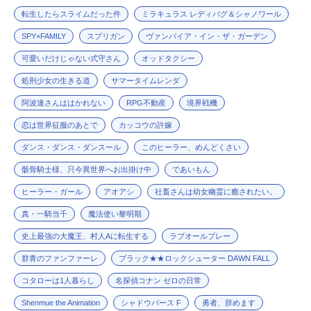
転生したらスライムだった件
ミラキュラス レディバグ＆シャノワール
SPY×FAMILY
スプリガン
ヴァンパイア・イン・ザ・ガーデン
可愛いだけじゃない式守さん
オッドタクシー
処刑少女の生きる道
サマータイムレンダ
阿波連さんははかれない
RPG不動産
境界戦機
恋は世界征服のあとで
カッコウの許嫁
ダンス・ダンス・ダンスール
このヒーラー、めんどくさい
骸骨騎士様、只今異世界へお出掛け中
であいもん
ヒーラー・ガール
アオアシ
社畜さんは幼女幽霊に癒されたい。
真・一騎当千
魔法使い黎明期
史上最強の大魔王、村人Aに転生する
ラブオールプレー
群青のファンファーレ
ブラック★★ロックシューター DAWN FALL
コタローは1人暮らし
名探偵コナン ゼロの日常
Shenmue the Animation
シャドウバース F
勇者、辞めます