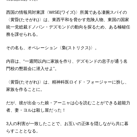
西国の情報局対東課〈WISE(ワイズ)〉所属である凄腕スパイの
〈黄昏(たそがれ)〉は、東西平和を脅かす危険人物、東国の国家
統一党総裁ドノバン・デズモンドの動向を探るため、ある極秘任
務を課せられる。
その名も、オペレーション〈梟(ストリクス)〉。
内容は、“一週間以内に家族を作り、デズモンドの息子が通う名
門校の懇親会に潜入せよ”。
〈黄昏(たそがれ)〉は、精神科医ロイド・フォージャーに扮し、
家族を作ることに。
だが、彼が出会った娘・アーニャは心を読むことができる超能力
者、妻・ヨルは殺し屋だった！
3人の利害が一致したことで、お互いの正体を隠しながら共に暮
らすこととなる。