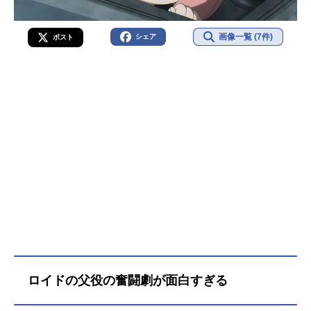
画像一覧 (7件)
シェア
ポスト
ロイドの父役の奮闘劇が面白すぎる