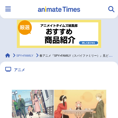
HOME
ランキング
アニメ
声優
ラジオ
みんなの声
グッズ
映画
animateTimes
SPY×FAMILY
春アニメ『SPY×FAMILY（スパイファミリー）』見どころ5つ
アニメ
マンガ・ラノベ
ゲーム・アプリ
音楽
コスプレ
2.5次元
配信・Vtuber
トレンド
無料マンガ
最新記事一覧
アニメ記事一覧
声優記事一覧