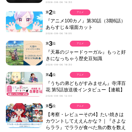
2026-08-06 16:30
2
第
位
アニメ
『アニメ100カノ』第30話（3期6話）
あらすじ＆場面カット
2026-08-06 18:55
3
第
位
アニメ
『天幕のジャードゥーガル』もっと好
きになっちゃう歴史豆知識
2026-08-06 18:30
4
第
位
アニメ
『うちの弟どもがすみません』寺澤百
花 第5話放送後インタビュー【連載】
2026-08-06 12:00
5
第
位
アニメ
【考察・レビューその4】たい焼きは
カウントしてええんかな？｜『さよな
らララ』でララが食べた魚の数を数え