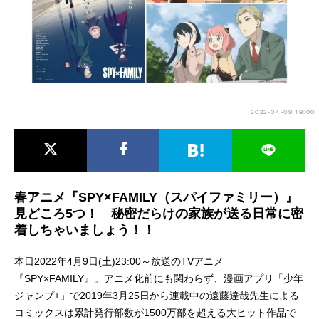
アニメ映画一覧
実写化映画一覧
今期アニメ曜日別一覧
春アニメ
夏アニメ
2022-04-09 18:00
秋アニメ
冬アニメ
男性声優/女性声優一覧
FOLLOW US
春アニメ『SPY×FAMILY（スパイファミリー）』
見どころ5つ！ 秘密だらけの家族が送る日常に密
着しちゃいましょう！！
本日2022年4月9日(土)23:00～放送のTVアニメ
『SPY×FAMILY』。アニメ化前にも関わらず、漫画アプリ「少年
ジャンプ+」で2019年3月25日から連載中の遠藤達哉先生による
コミックスは累計発行部数が1500万部を超える大ヒット作品で