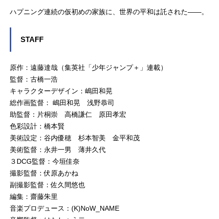
ハプニング連続の仮初めの家族に、世界の平和は託された――。
STAFF
原作：遠藤達哉（集英社「少年ジャンプ＋」連載）
監督：古橋一浩
キャラクターデザイン：嶋田和晃
総作画監督： 嶋田和晃 浅野恭司
助監督：片桐崇 高橋謙仁 原田孝宏
色彩設計：橋本賢
美術設定：谷内優穂 杉本智美 金平和茂
美術監督：永井一男 薄井久代
３DCG監督：今垣佳奈
撮影監督：伏原あかね
副撮影監督：佐久間悠也
編集：齋藤朱里
音楽プロデュース：(K)NoW_NAME