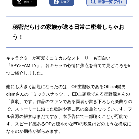
画像一覧 (7件)
シェア
ポスト
秘密だらけの家族が送る日常に密着しちゃお
う！
キャラクターが可愛くコミカルなストーリーも面白い
『SPY×FAMILY』。各キャラの心情に焦点を当てて見どころを5
つご紹介しました。
他にも大きく話題になったのは、OP主題歌であるOfficial髭男
dismさんの「ミックスナッツ」、ED主題歌である星野源さんの
「喜劇」です。作品のファンである両者が書き下ろした楽曲なの
で、ストーリーに沿った歌詞や雰囲気の楽曲となっています。フ
ル音源の解禁はまだですが、本予告にて一部聴くことが可能で
す。スピード感あるOPと穏やかなEDの映像はどのような構成に
なるのか期待が膨らみます。