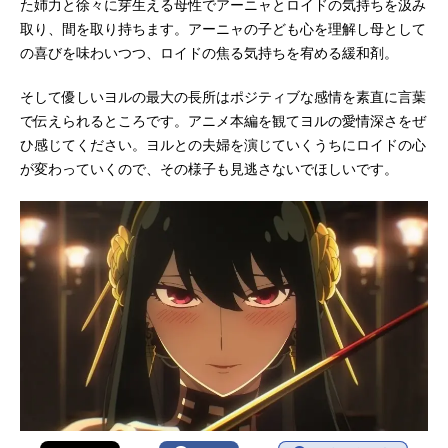
た姉力と徐々に芽生える母性でアーニャとロイドの気持ちを汲み
取り、間を取り持ちます。アーニャの子ども心を理解し母として
の喜びを味わいつつ、ロイドの焦る気持ちを宥める緩和剤。
そして優しいヨルの最大の長所はポジティブな感情を素直に言葉
で伝えられるところです。アニメ本編を観てヨルの愛情深さをぜ
ひ感じてください。ヨルとの夫婦を演じていくうちにロイドの心
が変わっていくので、その様子も見逃さないでほしいです。