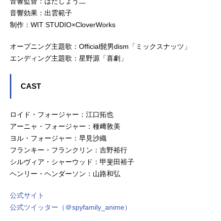
音響監督：はたしょう二
音響効果：出雲範子
制作：WIT STUDIO×CloverWorks
オープニング主題歌：Official髭男dism「ミックスナッツ」
エンディング主題歌：星野源「喜劇」
CAST
ロイド・フォージャー：江口拓也
アーニャ・フォージャー：種﨑敦美
ヨル・フォージャー：早見沙織
フランキー・フランクリン：吉野裕行
シルヴィア・シャーウッド：甲斐田裕子
ヘンリー・ヘンダーソン：山路和弘
公式サイト
公式ツイッター（＠spyfamily_anime）