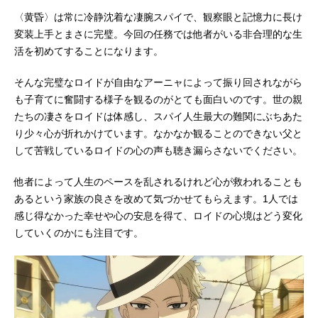
〈黄昏〉は常に冷静沈着な凄腕スパイで、観察眼と記憶力に長け
変装上手とまさに完璧。今回の任務では他者がいる非合理的な生
活を初めてすることになります。
そんな完璧なロイドが自由なアーニャによって振り回されながら
も子育てに奮闘する様子を観るのがとても面白いのです。世の親
たちの凄さをロイドは体感し、スパイ人生最大の難関にぶちあた
り少々心が折れかけています。なかなか観ることのできない父と
して苦戦しているロイドの心の声も聴き漏らさないでください。
他者によって人生のペースを乱されるけれど心が救われることも
あるという家族の良さを改めて気づかせてもらえます。1人では
感じ得なかった幸せや心の安息を得て、ロイドの心境はどう変化
していくのかにも注目です。