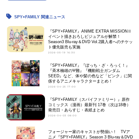
SPY×FAMILY 関連ニュース
『SPY×FAMILY』ANIME EXTRA MISSIONⅡ
イベント描きおろしビジュアルが解禁！
Season3 Blu-ray＆DVD Vol.2購入者へのチケッ
ト優先販売も実施
2026-05-19 16:30
『SPY×FAMILY』『ぼっち・ざ・ろっく！』
『斉木楠雄のΨ難』『機動戦士ガンダム
SEED』など、体や髪の色など「ピンク」に関
係するアニメキャラクターまとめ！
2026-04-25 17:00
『SPY×FAMILY（スパイファミリー）』原作
コミックス（漫画）最新刊 17巻（次は18巻）
発売日・あらすじ・表紙まとめ
2026-04-03 08:00
フォージャー家のキャストが勢揃い！ TVア
ニメ『SPY×FAMILY』Season 3 Blu-ray＆DVD