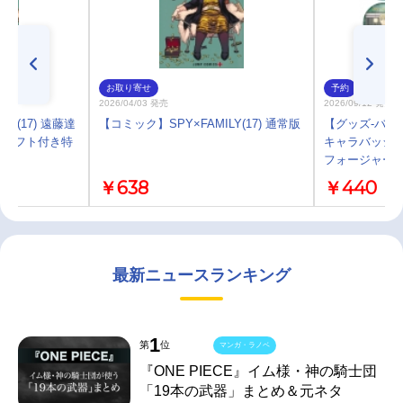
お取り寄せ
予約
2026/04/03 発売
2026/09/12 発売
Y(17) 遠藤達
【コミック】SPY×FAMILY(17) 通常版
【グッズ-バッチ
クラフト付き特
キャラバッジ
フォージャー
￥638
￥440
最新ニュースランキング
1
第
位
マンガ・ラノベ
『ONE PIECE』イム様・神の騎士団
「19本の武器」まとめ＆元ネタ