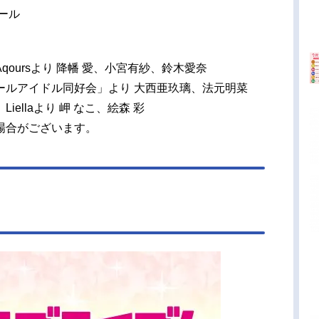
ール
oursより 降幡 愛、小宮有紗、鈴木愛奈
ールアイドル同好会」より 大西亜玖璃、法元明菜
ellaより 岬 なこ、絵森 彩
場合がございます。