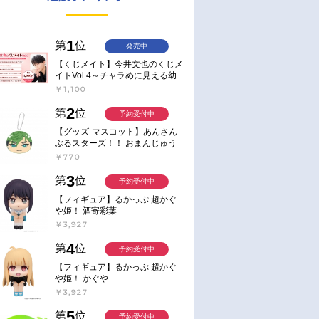
1
第
位
発売中
【くじメイト】今井文也のくじメ
イトVol.4～チャラめに見える幼
馴染、実は一途で独占欲が強いん
￥1,100
です～
2
第
位
予約受付中
【グッズ-マスコット】あんさん
ぶるスターズ！！ おまんじゅう
にぎにぎマスコット ねくすと2
￥770
Hbox
3
第
位
予約受付中
【フィギュア】るかっぷ 超かぐ
や姫！ 酒寄彩葉
￥3,927
4
第
位
予約受付中
【フィギュア】るかっぷ 超かぐ
や姫！ かぐや
￥3,927
5
第
位
予約受付中