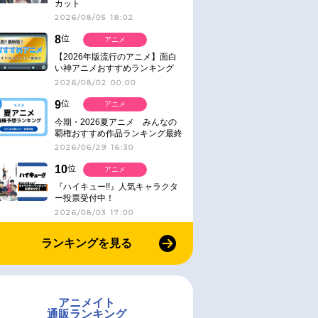
カット
2026/08/05 18:02
8
位
アニメ
【2026年版流行のアニメ】面白
い神アニメおすすめランキング
【名作・話題作】｜ジャンル別人
2026/08/02 00:00
気作品をピックアップ
9
位
アニメ
今期・2026夏アニメ みんなの
覇権おすすめ作品ランキング最終
結果発表！
2026/06/29 16:30
10
位
アニメ
『ハイキュー!!』人気キャラクタ
ー投票受付中！
2026/08/03 17:00
ランキングを見る
アニメイト
通販ランキング