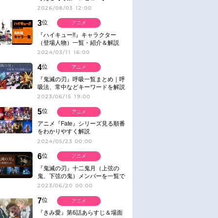
2026/08/03 12:00
3
位
アニメ
『ハイキュー!!』キャラクター
（登場人物）一覧・紹介＆解説
2024/03/11 16:00
4
位
アニメ
『鬼滅の刃』呼吸一覧まとめ｜呼
吸法、常中などキーワードを解説
2023/06/15 19:00
5
位
アニメ
アニメ『Fate』シリーズ見る順番
をわかりやすく解説
2024/05/23 00:00
6
位
アニメ
『鬼滅の刃』十二鬼月（上弦の
鬼、下弦の鬼）メンバーを一覧で
紹介＆解説（登場鬼の情報まと
2023/06/20 00:00
め）
7
位
アニメ
『きみ愛』第6話あらすじ＆場面