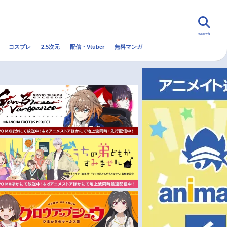
search
コスプレ
2.5次元
配信・Vtuber
無料マンガ
んなの声
グッズ
映画
・Vtuber
トレンド
無料マンガ
秋アニメ
冬アニメ