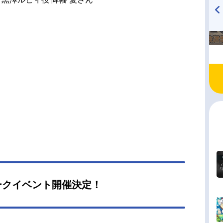
TVアニメ『戦隊大失格』
ハイキュー!! 烏野高校放送部!
radio 大直会 2nd season
ークイベント開催決定！