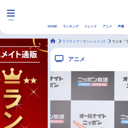
menu
HOME
ランキング
トレンド
アニメ
声優
HOME
ランキング
アニ
animateTimes
ラブライブ！サンシャイン!!
ラジオ『
マンガ・ラノベ
ゲーム・アプリ
音楽
アニメ
最新記事一覧
アニメ記事一覧
声優記事一覧