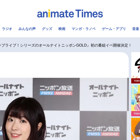
ラジオ
みんなの声
グッズ
映画
マンガ・ラノベ
ゲーム・アプリ
音楽
メ
声優
ラジオ
み
ラブライブ！シリーズのオールナイトニッポンGOLD』初の番組イベ開催決定！
コスプレ
2.5次元
配信
アニメ映画一覧
今期アニメ曜日別一覧
実写化映画一覧
春アニメ
男性声優/女性声優一覧
夏アニメ
FOLLOW US