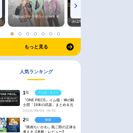
Trignalのキラキラ☆ビートＲ
森久保祥太郎×浪川大輔 つま
みは塩だけ
もっと見る
人気ランキング
1
位
マンガ・ラノベ
『ONE PIECE』イム様・神の騎
士団「19本の武器」まとめ＆元
ネタ
2026/08/06 16:30
2
位
映画
『映画ちいかわ』島二郎の正体を
考える【考察・レビュー】