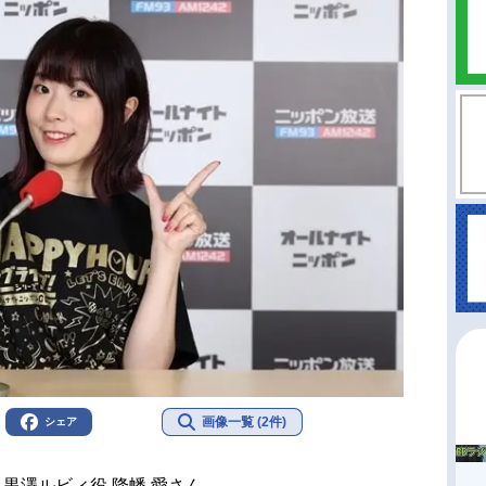
画像一覧 (2件)
シェア
s 黒澤ルビィ役 降幡 愛さん