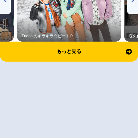
Trignalのキラキラ☆ビートＲ
森久
もっと見る