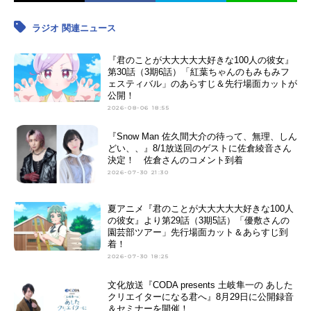
ラジオ 関連ニュース
『君のことが大大大大大好きな100人の彼女』
第30話（3期6話）「紅葉ちゃんのもみもみフ
ェスティバル」のあらすじ＆先行場面カットが
公開！
2026-08-06 18:55
『Snow Man 佐久間大介の待って、無理、しん
どい、、』8/1放送回のゲストに佐倉綾音さん
決定！ 佐倉さんのコメント到着
2026-07-30 21:30
夏アニメ『君のことが大大大大大好きな100人
の彼女』より第29話（3期5話）「優敷さんの
園芸部ツアー」先行場面カット＆あらすじ到
着！
2026-07-30 18:25
文化放送『CODA presents 土岐隼一の あした
クリエイターになる君へ』8月29日に公開録音
＆セミナーを開催！