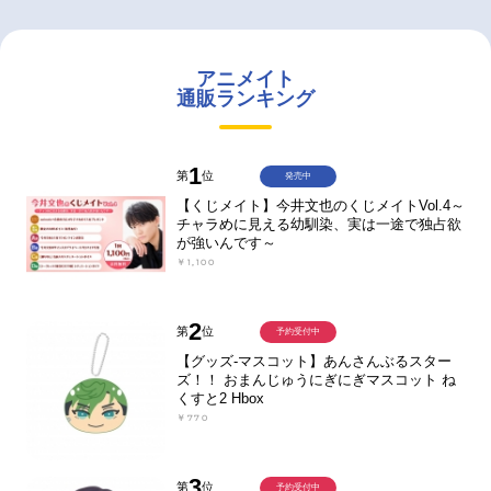
アニメイト
通販ランキング
1
第
位
発売中
【くじメイト】今井文也のくじメイトVol.4～
チャラめに見える幼馴染、実は一途で独占欲
が強いんです～
￥1,100
2
第
位
予約受付中
【グッズ-マスコット】あんさんぶるスター
ズ！！ おまんじゅうにぎにぎマスコット ね
くすと2 Hbox
￥770
3
第
位
予約受付中