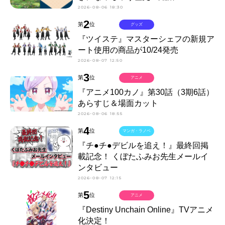
2026-08-06 18:30
2
第
位
グッズ
『ツイステ』マスターシェフの新規ア
ート使用の商品が10/24発売
2026-08-07 12:50
3
第
位
アニメ
『アニメ100カノ』第30話（3期6話）
あらすじ＆場面カット
2026-08-06 18:55
4
第
位
マンガ・ラノベ
『チ●チ●デビルを追え！』最終回掲
載記念！ くぼたふみお先生メールイ
ンタビュー
2026-08-07 12:15
5
第
位
アニメ
『Destiny Unchain Online』TVアニメ
化決定！