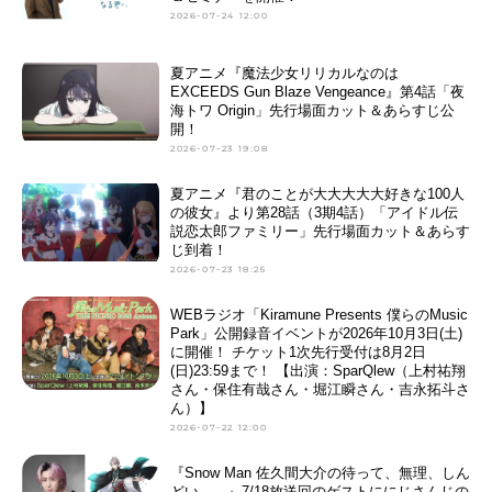
2026-07-24 12:00
夏アニメ『魔法少女リリカルなのは
EXCEEDS Gun Blaze Vengeance』第4話「夜
海トワ Origin」先行場面カット＆あらすじ公
開！
2026-07-23 19:08
夏アニメ『君のことが大大大大大好きな100人
の彼女』より第28話（3期4話）「アイドル伝
説恋太郎ファミリー」先行場面カット＆あらす
じ到着！
2026-07-23 18:25
WEBラジオ「Kiramune Presents 僕らのMusic
Park」公開録音イベントが2026年10月3日(土)
に開催！ チケット1次先行受付は8月2日
(日)23:59まで！ 【出演：SparQlew（上村祐翔
さん・保住有哉さん・堀江瞬さん・吉永拓斗さ
ん）】
2026-07-22 12:00
『Snow Man 佐久間大介の待って、無理、しん
どい、、』7/18放送回のゲストににじさんじの