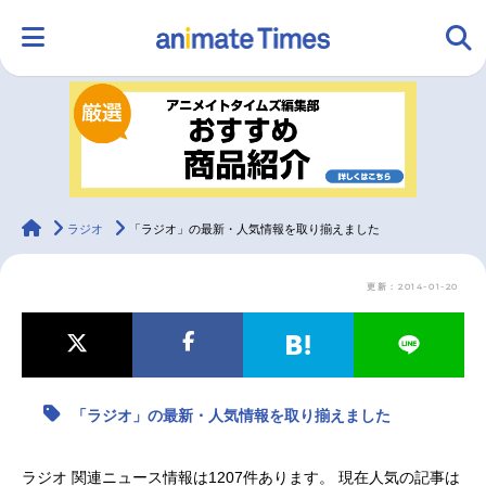
HOME
ランキング
アニメ
声優
ラジオ
みんなの声
グッズ
映画
animateTimes
ラジオ
「ラジオ」の最新・人気情報を取り揃えました
更新：2014-01-20
マンガ・ラノベ
ゲーム・アプリ
音楽
コスプレ
2.5次元
配信・Vtuber
トレンド
無料マンガ
「ラジオ」の最新・人気情報を取り揃えました
最新記事一覧
ラジオ 関連ニュース情報は1207件あります。 現在人気の記事は
アニメ記事一覧
声優記事一覧