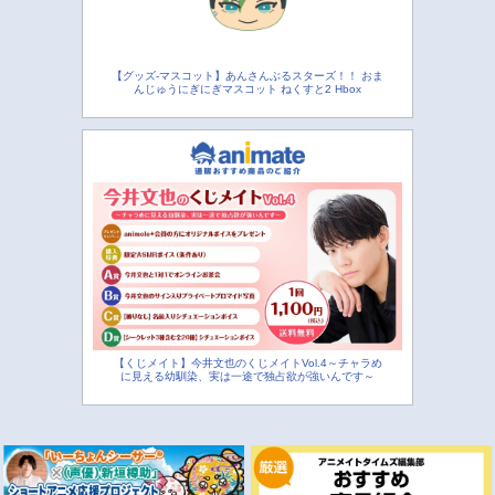
【グッズ-マスコット】あんさんぶるスターズ！！ おま
んじゅうにぎにぎマスコット ねくすと2 Hbox
【くじメイト】今井文也のくじメイトVol.4～チャラめ
に見える幼馴染、実は一途で独占欲が強いんです～