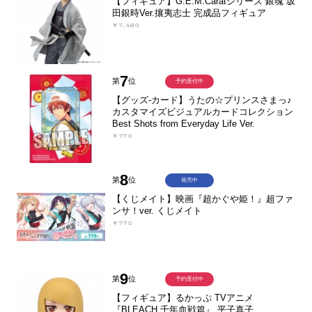
【フィギュア】G.E.M.Caratシリーズ 銀魂 坂
田銀時Ver.攘夷志士 完成品フィギュア
￥7,480
7
第
位
予約受付中
【グッズ-カード】うたの☆プリンスさまっ♪
カスタマイズビジュアルカードコレクション
Best Shots from Everyday Life Ver.
￥770
8
第
位
発売中
【くじメイト】映画『超かぐや姫！』超ファ
ンサ！ver. くじメイト
￥770
9
第
位
予約受付中
【フィギュア】るかっぷ TVアニメ
『BLEACH 千年血戦篇』 平子真子