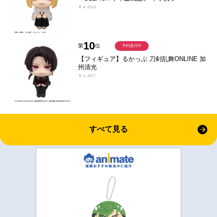
￥4,020
10
第
位
予約受付中
【フィギュア】るかっぷ 刀剣乱舞ONLINE 加
州清光
￥4,301
すべて見る