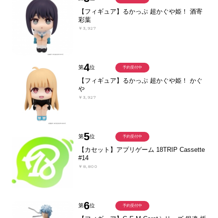
【フィギュア】るかっぷ 超かぐや姫！ 酒寄
彩葉
￥3,927
4
第
位
予約受付中
【フィギュア】るかっぷ 超かぐや姫！ かぐ
や
￥3,927
5
第
位
予約受付中
【カセット】アプリゲーム 18TRIP Cassette
#14
￥8,800
6
第
位
予約受付中