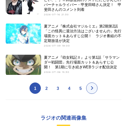
バーチャルライバー・甲斐田晴さん決定！ 甲
斐田さんのコメント到着
2026-07-16 21:30
夏アニメ『株式会社マジルミエ』第2期第2話
「この怪異に退治方法はございませんの」先行
場面カット＆あらすじ公開！ ラジオ番組の不
定期放送が決定
2026-07-09 18:00
夏アニメ『幼女戦記Ⅱ』より第1話「サラマン
ダー戦闘団」先行場面カット＆あらすじ公
開！ 第1期に引き続きWEBラジオ配信決定
2026-07-06 15:30
1
2
3
4
5
ラジオの関連画像集