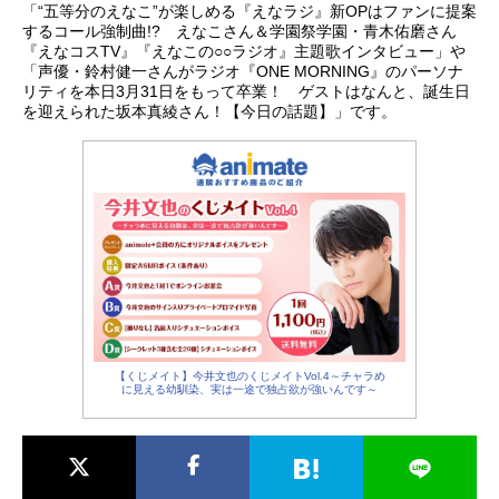
「“五等分のえなこ”が楽しめる『えなラジ』新OPはファンに提案
するコール強制曲!? えなこさん＆学園祭学園・青木佑磨さん
アニメ映画一覧
実写化映画一覧
『えなコスTV』『えなこの○○ラジオ』主題歌インタビュー」や
「声優・鈴村健一さんがラジオ『ONE MORNING』のパーソナ
今期アニメ曜日別一覧
リティを本日3月31日をもって卒業！ ゲストはなんと、誕生日
を迎えられた坂本真綾さん！【今日の話題】」です。
春アニメ
夏アニメ
秋アニメ
冬アニメ
男性声優/女性声優一覧
FOLLOW US
【くじメイト】今井文也のくじメイトVol.4～チャラめ
に見える幼馴染、実は一途で独占欲が強いんです～