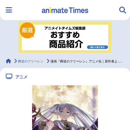
HOME
ランキング
アニメ
声優
ラジオ
みんなの声
グッズ
映画
animateTimes
葬送のフリーレン
漫画『葬送のフリーレン』アニメ化｜原作者よりコメント到着
アニメ
マンガ・ラノベ
ゲーム・アプリ
音楽
コスプレ
2.5次元
配信・Vtuber
トレンド
無料マンガ
最新記事一覧
アニメ記事一覧
声優記事一覧