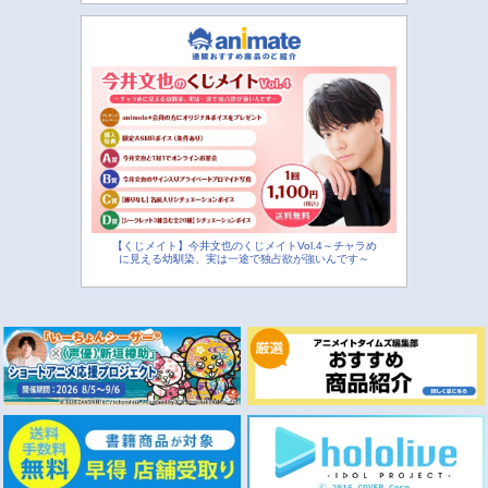
【くじメイト】今井文也のくじメイトVol.4～チャラめ
に見える幼馴染、実は一途で独占欲が強いんです～