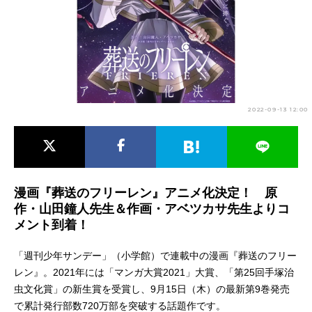
アニメ映画一覧
実写化映画一覧
今期アニメ曜日別一覧
春アニメ
夏アニメ
2022-09-13 12:00
秋アニメ
冬アニメ
男性声優/女性声優一覧
FOLLOW US
漫画『葬送のフリーレン』アニメ化決定！ 原
作・山田鐘人先生＆作画・アベツカサ先生よりコ
メント到着！
「週刊少年サンデー」（小学館）で連載中の漫画『葬送のフリー
レン』。2021年には「マンガ大賞2021」大賞、「第25回手塚治
虫文化賞」の新生賞を受賞し、9月15日（木）の最新第9巻発売
で累計発行部数720万部を突破する話題作です。