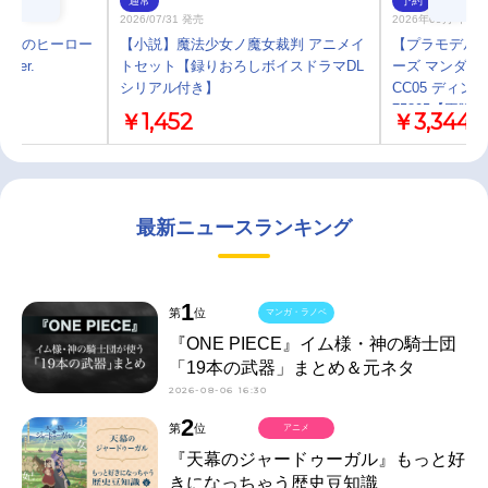
通常
予約
2026/07/31 発売
2026年09月 中 
 僕のヒーロー
【小説】魔法少女ノ魔女裁判 アニメイ
【プラモデル】B
ver.
トセット【録りおろしボイスドラマDL
ーズ マンダロ
シリアル付き】
CC05 ディ
75805【再販】
￥1,452
￥3,344
最新ニュースランキング
1
第
位
マンガ・ラノベ
『ONE PIECE』イム様・神の騎士団
「19本の武器」まとめ＆元ネタ
2026-08-06 16:30
2
第
位
アニメ
『天幕のジャードゥーガル』もっと好
きになっちゃう歴史豆知識