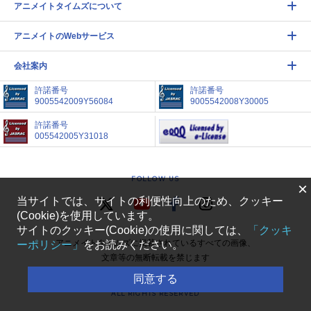
アニメイトタイムズについて
アニメイトのWebサービス
会社案内
許諾番号
許諾番号
9005542009Y56084
9005542008Y30005
許諾番号
005542005Y31018
FOLLOW US
×
当サイトでは、サイトの利便性向上のため、クッキー
(Cookie)を使用しています。
サイトのクッキー(Cookie)の使用に関しては、
「クッキ
アニメイトタイムズに掲載されているすべての画像、
ーポリシー」
をお読みください。
文章等の無断転載を禁じます
同意する
COPYRIGHT(C) ANIMATE CORPORATION.
ALL RIGHTS RESERVED