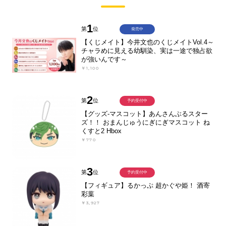
1
第
位
発売中
【くじメイト】今井文也のくじメイトVol.4～
チャラめに見える幼馴染、実は一途で独占欲
が強いんです～
￥1,100
2
第
位
予約受付中
【グッズ-マスコット】あんさんぶるスター
ズ！！ おまんじゅうにぎにぎマスコット ね
くすと2 Hbox
￥770
3
第
位
予約受付中
【フィギュア】るかっぷ 超かぐや姫！ 酒寄
彩葉
￥3,927