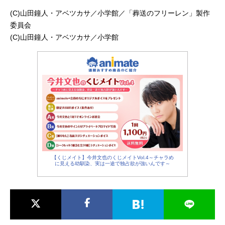
(C)山田鐘人・アベツカサ／小学館／「葬送のフリーレン」製作
委員会
(C)山田鐘人・アベツカサ／小学館
【くじメイト】今井文也のくじメイトVol.4～チャラめ
に見える幼馴染、実は一途で独占欲が強いんです～