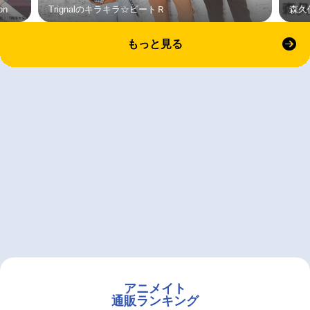
on
Trignalのキラキラ☆ビートＲ
森久
もっと見る
アニメイト
通販ランキング