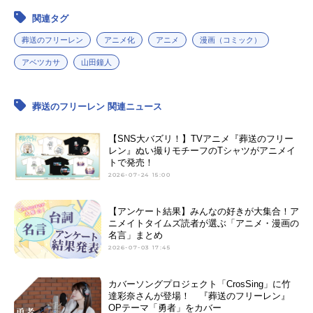
関連タグ
葬送のフリーレン
アニメ化
アニメ
漫画（コミック）
アベツカサ
山田鐘人
葬送のフリーレン 関連ニュース
【SNS大バズリ！】TVアニメ『葬送のフリー
レン』ぬい撮りモチーフのTシャツがアニメイ
トで発売！
2026-07-24 15:00
【アンケート結果】みんなの好きが大集合！ア
ニメイトタイムズ読者が選ぶ「アニメ・漫画の
名言」まとめ
2026-07-03 17:45
カバーソングプロジェクト「CrosSing」に竹
達彩奈さんが登場！ 『葬送のフリーレン』
OPテーマ「勇者」をカバー