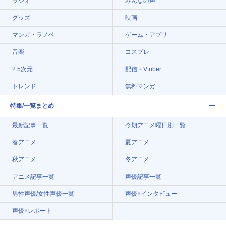
ラジオ
みんなの声
グッズ
映画
マンガ・ラノベ
ゲーム・アプリ
音楽
コスプレ
2.5次元
配信・Vtuber
トレンド
無料マンガ
特集/一覧まとめ
最新記事一覧
今期アニメ曜日別一覧
春アニメ
夏アニメ
秋アニメ
冬アニメ
アニメ記事一覧
声優記事一覧
男性声優/女性声優一覧
声優×インタビュー
声優×レポート