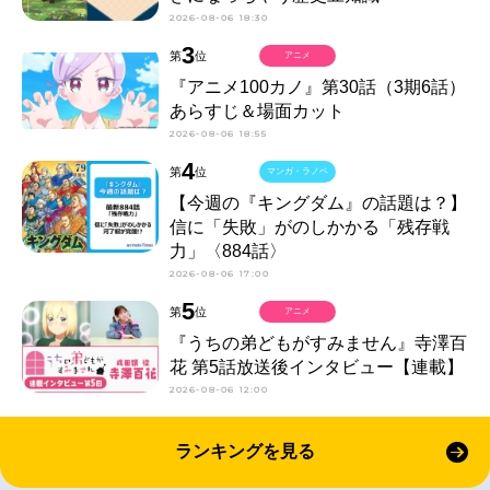
2026-08-06 18:30
3
第
位
アニメ
『アニメ100カノ』第30話（3期6話）
あらすじ＆場面カット
2026-08-06 18:55
4
第
位
マンガ・ラノベ
【今週の『キングダム』の話題は？】
信に「失敗」がのしかかる「残存戦
力」〈884話〉
2026-08-06 17:00
5
第
位
アニメ
『うちの弟どもがすみません』寺澤百
花 第5話放送後インタビュー【連載】
2026-08-06 12:00
ランキングを見る