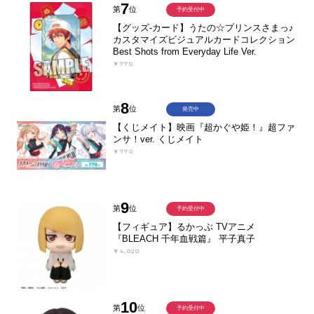
7
第
位
予約受付中
【グッズ-カード】うたの☆プリンスさまっ♪
カスタマイズビジュアルカードコレクション
Best Shots from Everyday Life Ver.
￥770
8
第
位
発売中
【くじメイト】映画『超かぐや姫！』超ファ
ンサ！ver. くじメイト
￥770
9
第
位
予約受付中
【フィギュア】るかっぷ TVアニメ
『BLEACH 千年血戦篇』 平子真子
￥4,020
10
第
位
予約受付中