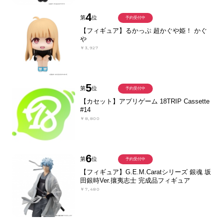
4
第
位
予約受付中
【フィギュア】るかっぷ 超かぐや姫！ かぐ
や
￥3,927
5
第
位
予約受付中
【カセット】アプリゲーム 18TRIP Cassette
#14
￥8,800
6
第
位
予約受付中
【フィギュア】G.E.M.Caratシリーズ 銀魂 坂
田銀時Ver.攘夷志士 完成品フィギュア
￥7,480