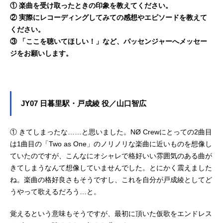
① 楽曲を受け取ったときの印象を教えてください。
② 実際にレコーディングしてみての感想やエピソードを教えて
ください。
③ 「ここを聴いてほしい！」など、パッセンジャーへメッセー
ジをお願いします。
JY07 日暮里駅・戸成綾 役／山口智広
① きてしまったな……と思いました。NØ Crewにとっての2曲目
は1曲目の「Two as One」のノリノリな楽曲に近いものを想像し
ていたのですが、こんなにオシャレで格好いい雰囲気のある曲が
きてしまうなんて想像していませんでした。とにかく震えました
ね。楽曲の格好良さもそうですし、これを自分が戸成綾としてど
うやって歌えるだろう…と。
覚えるという意味もそうですが、最初に頂いた仮歌をエンドレス