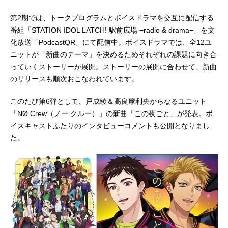
第2期では、トークプログラムとボイスドラマを交互に配信する
番組「STATION IDOL LATCH! 駅前広場 −radio & drama−」を文
化放送「PodcastQR」にて配信中。ボイスドラマでは、全12ユ
ニットが「新曲のテーマ」を決めるためそれぞれの課題に向き合
っていくストーリーが展開。ストーリーの展開に合わせて、新曲
のリリースも順次おこなわれています。
このたび第6弾として、戸成綾＆高良摩利央からなるユニット
「NØ Crew（ノー クルー）」の新曲「この夜ごと」が発表。ボ
イスキャストふたりのインタビューコメントも公開となりまし
た。