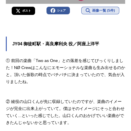
画像一覧 (5件)
シェア
ポスト
JY04 御徒町駅・高良摩利央 役／阿座上洋平
① 前回の楽曲「Two as One」との落差を感じてびっくりしまし
た！NØ Crewはこんなにエモーショナルな楽曲も生み出せるのか
と。頂いた仮歌の時点でバチバチに決まっていたので、気合が入
りましたね。
② 綾役の山口くんが先に収録していたのですが、楽曲のイメー
ジが完全に出来上がっていて。僕はそのイメージにそっと合わせ
ていく...といった感じでした。山口くんのおかげでいい楽曲がで
きたんじゃないかと思っています。