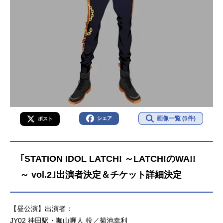
画像一覧 (5件)
シェア
ポスト
｢STATION IDOL LATCH! ～LATCH!のWA!!
～ vol.2｣出演者決定＆チケット詳細決定
【昼公演】出演者：
JY02 神⽥駅・咖⼭喱⼈ 役／菊池幸利