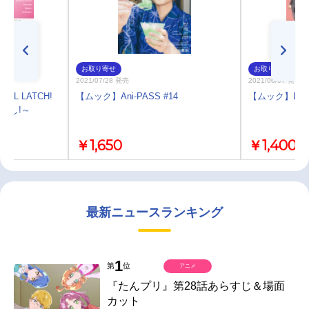
お取り寄せ
お取り寄せ
2021/07/28 発売
2021/06/07 発売
OL LATCH!
【ムック】Ani-PASS #14
【ムック】LisOe
～声よし!～
￥1,650
￥1,400
最新ニュースランキング
1
第
位
アニメ
『たんプリ』第28話あらすじ＆場面
カット