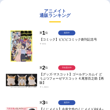
アニメイト
通販ランキング
1
第
位
発売中
【コミック】ビビビコミック創刊記念号
￥935
2
第
位
予約受付中
【グッズ-マスコット】ゴールデンカムイ ど
うぶつフォーゼマスコット 4.尾形百之助【再
販】
￥1,980
3
第
位
発売中
【くじメイト】今井文也のくじメイトVol.4～