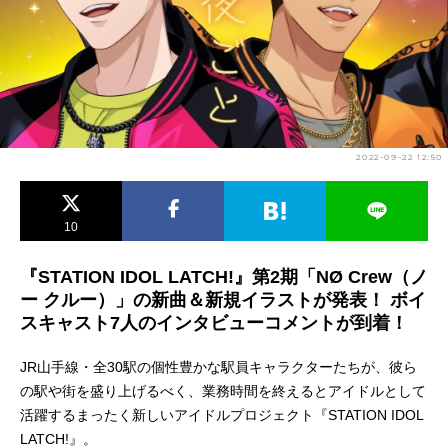
アニメ映画一覧
実写化映画一覧
今期アニメ曜日別一覧
春アニメ
夏アニメ
2022-09-22 12:50
秋アニメ
冬アニメ
男性声優/女性声優一覧
10
FOLLOW US
『STATION IDOL LATCH!』第2期「NØ Crew（ノ
ー クルー）」の新曲＆新規イラストが発表！ ボイ
スキャスト7人のインタビューコメントが到着！
JR山手線・全30駅の個性豊かな駅員キャラクターたちが、彼ら
の駅や街を盛り上げるべく、業務時間を終えるとアイドルとして
活躍するまったく新しいアイドルプロジェクト『STATION IDOL
LATCH!』。