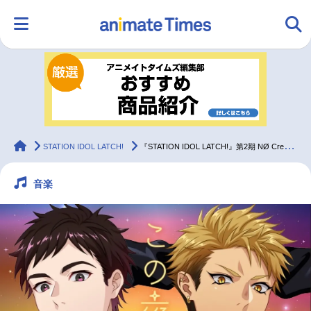
HOME
ランキング
アニメ
声優
ラジオ
みんなの声
グッズ
映画
animateTimes
STATION IDOL LATCH!
『STATION IDOL LATCH!』第2期 NØ Crew（ノー クルー）新曲公開
音楽
マンガ・ラノベ
ゲーム・アプリ
音楽
コスプレ
2.5次元
配信・Vtuber
トレンド
無料マンガ
最新記事一覧
アニメ記事一覧
声優記事一覧