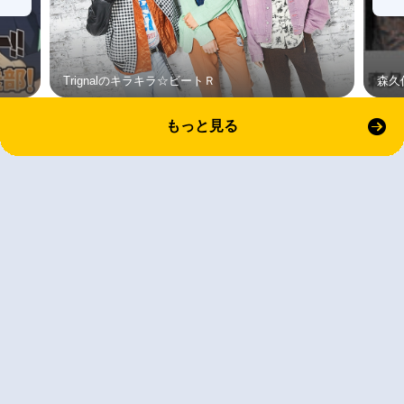
Trignalのキラキラ☆ビートＲ
森久
もっと見る