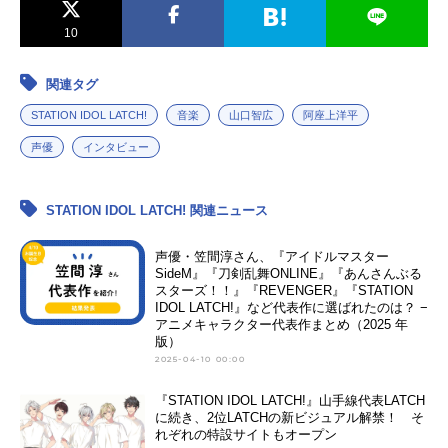
10
関連タグ
STATION IDOL LATCH!
音楽
山口智広
阿座上洋平
声優
インタビュー
STATION IDOL LATCH! 関連ニュース
声優・笠間淳さん、『アイドルマスター
SideM』『刀剣乱舞ONLINE』『あんさんぶる
スターズ！！』『REVENGER』『STATION
IDOL LATCH!』など代表作に選ばれたのは？ −
アニメキャラクター代表作まとめ（2025 年
版）
2025-04-10 00:00
『STATION IDOL LATCH!』山手線代表LATCH
に続き、2位LATCHの新ビジュアル解禁！ そ
れぞれの特設サイトもオープン