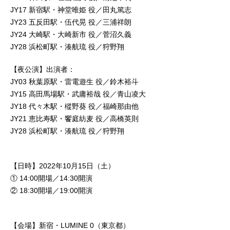
JY17 新宿駅・神堂唯姫 役／⽥丸篤志
JY23 五反⽥駅・伍代晃 役／三浦祥朗
JY24 ⼤崎駅・⼤崎新市 役／菅沼久義
JY28 浜松町駅・湊航琉 役／狩野翔
【夜公演】出演者：
JY03 秋葉原駅・雷電遊⽣ 役／鈴⽊裕⽃
JY15 ⾼⽥⾺場駅・武庸裕哉 役／⻘⼭凌⼤
JY18 代々⽊駅・樅野葵 役／福崎那由他
JY21 恵⽐寿駅・饗庭紡⻨ 役／⾼橋英則
JY28 浜松町駅・湊航琉 役／狩野翔
【日時】2022年10月15日（土）
① 14:00開場／14:30開演
② 18:30開場／19:00開演
【会場】新宿・LUMINE 0（東京都）