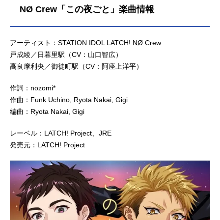
NØ Crew「この夜ごと」楽曲情報
アーティスト：STATION IDOL LATCH! NØ Crew
戸成綾／日暮里駅（CV：山口智広）
高良摩利央／御徒町駅（CV：阿座上洋平）
作詞：nozomi*
作曲：Funk Uchino, Ryota Nakai, Gigi
編曲：Ryota Nakai, Gigi
レーベル：LATCH! Project、JRE
発売元：LATCH! Project