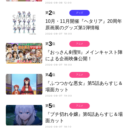
2026-08-08 12:00
2
第
位
グッズ
10月・11月開催『ヘタリア』20周年
原画展のグッズ第1弾情報
2026-08-07 18:00
3
第
位
アニメ
『おっさん剣聖II』メインキャスト陣
による企画映像公開！
2026-08-07 18:00
4
第
位
アニメ
『ふつつかな悪女』第5話あらすじ＆
場面カット
2026-08-07 19:00
5
第
位
アニメ
『ブチ切れ令嬢』第6話あらすじ＆場
面カット
2026-08-07 18:10