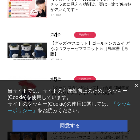
チャラめに見える幼馴染、実は一途で独占欲
が強いんです～
￥1,100
4
第
位
予約受付中
【グッズ-マスコット】ゴールデンカムイ ど
うぶつフォーゼマスコット 5.月島軍曹【再
販】
￥1,980
5
第
位
予約受付中
×
【グッズ-スタンドポップ】百合姫20周年展
当サイトでは、サイトの利便性向上のため、クッキー
箔アクリルスタンドE：あおのなち
(Cookie)を使用しています。
￥2,200
サイトのクッキー(Cookie)の使用に関しては、
「クッキ
ーポリシー」
をお読みください。
6
第
位
予約受付中
同意する
【グッズ-マスコット】ゴールデンカムイ ど
うぶつフォーゼマスコット 6.鯉登少尉【再