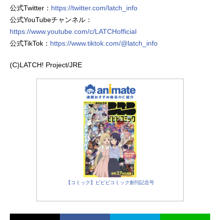
公式Twitter：
https://twitter.com/latch_info
公式YouTubeチャンネル：
https://www.youtube.com/c/LATCHofficial
公式TikTok：
https://www.tiktok.com/@latch_info
(C)LATCH! Project/JRE
【コミック】ビビビコミック創刊記念号