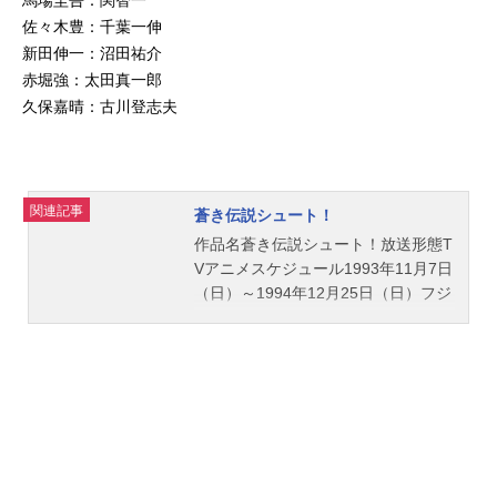
佐々木豊：千葉一伸
新田伸一：沼田祐介
赤堀強：太田真一郎
久保嘉晴：古川登志夫
関連記事
蒼き伝説シュート！
作品名蒼き伝説シュート！放送形態T
Vアニメスケジュール1993年11月7日
（日）～1994年12月25日（日）フジ
テレビほか話数全58話キャスト田仲
俊彦：緑川光平松和広：菊池正美白
石健二：林延年神谷篤司：森川智之
遠藤一美：日高のり子馬場圭吾：関
智一佐々木豊：千葉一伸新田伸一：
沼田祐介赤堀強：太田真一郎久保嘉
晴：古川登志夫スタッフ原作：大島
司企画：清水賢治 金田耕司 高見