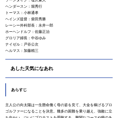
ヘンダースン：堀秀行
トーマス：小林通孝
ヘインズ提督：柴田秀勝
レーシー外科部長：永井一郎
ホーヘンドルフ：佐藤正治
グロリア婦長：中谷ゆみ
ナイゼル：戸谷公次
ヘルマス：加藤精三
あした天気になあれ
あらすじ
主人公の向太陽は一生懸命働く母の姿を見て、大金を稼げるプロ
ゴルファーになることを決意。幾多の困難を乗り越え、強敵に立
ち向かい、ついにプロテストを受験する。難関なコースや癖のあ