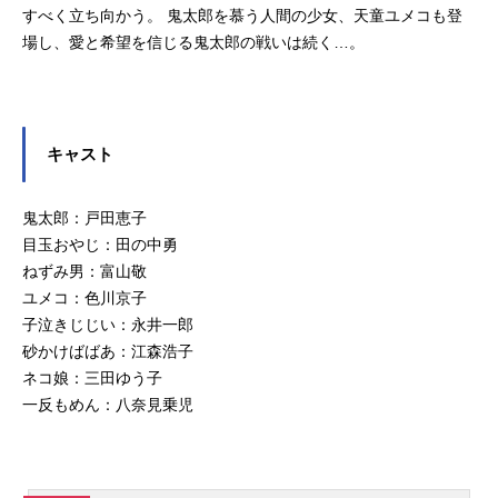
すべく立ち向かう。 鬼太郎を慕う人間の少女、天童ユメコも登
場し、愛と希望を信じる鬼太郎の戦いは続く…。
キャスト
鬼太郎：戸田恵子
目玉おやじ：田の中勇
ねずみ男：富山敬
ユメコ：色川京子
子泣きじじい：永井一郎
砂かけばばあ：江森浩子
ネコ娘：三田ゆう子
一反もめん：八奈見乗児