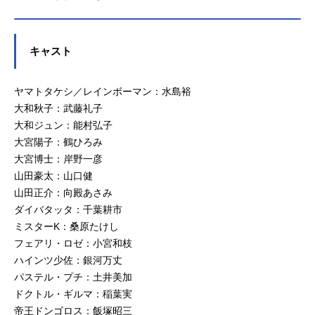
キャスト
ヤマトタケシ／レインボーマン：水島裕
大和秋子：武藤礼子
大和ジュン：能村弘子
大宮陽子：鶴ひろみ
大宮博士：岸野一彦
山田豪太：山口健
山田正介：向殿あさみ
ダイバタッタ：千葉耕市
ミスターK：桑原たけし
フェアリ・ロゼ：小宮和枝
ハインツ少佐：銀河万丈
パステル・プチ：土井美加
ドクトル・ギルマ：稲葉実
帝王ドンゴロス：飯塚昭三