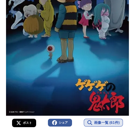
一少年の事件簿』公式サイト 「金田
一少年の事件簿」のグッズを探す動
画配信情報【PR】※本ページは動画
配信サービスのプロモーションが含
まれています。※詳細や最新の配信
情報は配信サービス公式サイトをご
確認ください。DMMTV月額550円
（税込）で新作アニメから懐かしの
名作まで見放題の「DMMTV」。マル
チデバイス対応で、会員限定のお得
な特典も盛りだくさん。動画を見るA
BEMA基本無料でアニメ最新作から懐
かしの名作、限定の声優番組まで24
時間お楽しみいただける。「ABEMA
プレミアム」ならすべての作品...
画像一覧 (61件)
シェア
ポスト