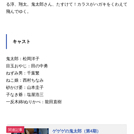
る淳、翔太。鬼太郎さん、たすけて！カラスがハガキをくわえて
飛んでゆく。
キャスト
鬼太郎：松岡洋子
目玉おやじ：田の中勇
ねずみ男：千葉繁
ねこ娘：西村ちなみ
砂かけ婆：山本圭子
子なき爺：塩屋浩三
一反木綿/ぬりかべ：龍田直樹
関連記事
ゲゲゲの鬼太郎（第4期）