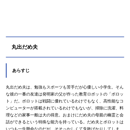
義雄 清水慎治製作担当：堀川和政
シリーズ構成：武上純希脚本：武上
純希、神戸一彦シリーズディレクタ
ー：西尾大介演出：貝沢幸男 角銅
博之 矢部秋則 他キャラクターデ
ザイン：荒木伸吾 姫野美智美術デ
ザイン：窪田忠雄音楽：本間勇輔ア
丸出だめ夫
ニメーション制作：東映動画（東映
アニメーション）公開開始年＆季節1
993秋アニメ(C)大島司・講談社・フ
ジテレビ・東映アニメーション
あらすじ
丸出だめ夫は、勉強もスポーツも苦手だが心優しい小学生。そん
な彼の一番の友達は発明家の父が作った教育ロボットの「ボロッ
ト」だ。ボロットは戦闘に優れているわけでもなく、高性能なコ
ンピューターが搭載されているわけでもないが、掃除に洗濯、料
理などの家事一般は大の得意。おまけにだめ夫の母親の幽霊と会
話ができるという特殊な能力を持っている。だめ夫とボロットは
いつも一生懸命なのだが、そそっかしくて失敗ばかりしてしま