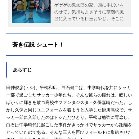
ゲゲゲの鬼太郎の家。頭に手拭いを
のせて、気持ちよさそうに茶碗の風
呂に入っている目玉おやじ。そこに
お湯を注いでいる鬼太郎。のどかな
時が流れている。郊外の、背後を深
い林に囲まれた近代的な小学校。活
蒼き伝説 シュート！
発な女の子、祐子。体育会系のノリ
の男の子、淳。ゲームボーイを持っ
た男の子、翔太。小学校4年生の三人
組が学校の屋上から、裏山の工事を
あらすじ
見ている。ブルドーザーやダンプカ
ーが走り回り、林を切り開き、山を
崩し、沼を埋めていく。自分たちの
田仲俊彦(トシ)、平松和広、白石健二は、中学時代を共にサッカ
回りの環境がどんどん変わってゆく
ー部で過ごしたサッカー少年たち。そんな彼らの憧れは、眩しい
のに呆然としていた。しかし、草む
ばかりに輝きを放つ高校生ファンタジスタ・久保嘉晴だった。し
らの陰にある小さな祠がダンプカー
かし久保と同じユニフォームを着ようと入学した掛川高校で、サ
に踏みつけられてゆくのに、誰も気
ッカー部に入部したのはトシただひとり。平松は勉強に専念し、
づかなかった。そして、砕けた祠か
白石は中学時代に起こした事件がきっかけでサッカーから距離を
ら黒い霧が天空に沸き上がった！封
とっていたのである。そんな三人を再びフィールドに集結させた
印されていた見上げ入道がよみがえ