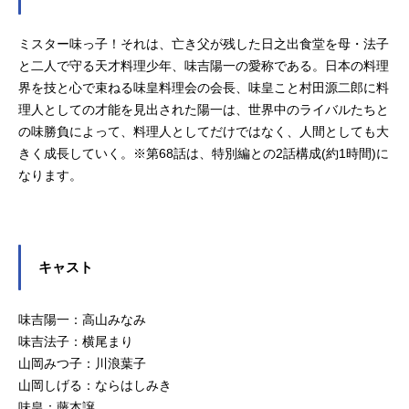
ミスター味っ子！それは、亡き父が残した日之出食堂を母・法子
と二人で守る天才料理少年、味吉陽一の愛称である。日本の料理
界を技と心で束ねる味皇料理会の会長、味皇こと村田源二郎に料
理人としての才能を見出された陽一は、世界中のライバルたちと
の味勝負によって、料理人としてだけではなく、人間としても大
きく成長していく。※第68話は、特別編との2話構成(約1時間)に
なります。
キャスト
味吉陽一：高山みなみ
味吉法子：横尾まり
山岡みつ子：川浪葉子
山岡しげる：ならはしみき
味皇：藤本譲