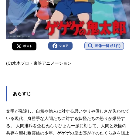
画像一覧 (61件)
シェア
ポスト
(C)水木プロ・東映アニメーション
あらすじ
文明が発達し、自然や他人に対する思いやりや優しさが失われて
いる現代、身勝手な人間たちに対する妖怪たちの怒りが爆発す
る。 人間排斥を企むぬらりひょん一派に対して、人間と妖怪の
共存を望む幽霊族の少年、ゲゲゲの鬼太郎がそのたくらみを阻止