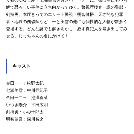
り者の幼なじみ・七瀬美雪を良きパートナーに、彼は今日も不可
解で恐ろしい事件に立ち向かってゆく。警視庁捜査一課の警部・
剣持勇、本庁きってのエリート警視・明智健悟、天才的な犯罪
者・地獄の傀儡師など、一と美雪の他にも個性的な人物が数多く
登場する。どんな謎でも解き明かし、必ず真犯人を暴き出してみ
せる。じっちゃんの名にかけて！
キャスト
金田一一：松野太紀
七瀬美雪：中川亜紀子
金田一二三：池澤春菜
いつき陽介：平田広明
剣持勇：小杉十郎太
明智健吾：森川智之