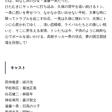
のは、幼なじみの少女・遠藤一美だった。
ったのだ！祐子がさらわれた！妖怪
ひたむきにサッカーに打ち込み、久保の背中を追い続けるトシ。
ポストに投函する淳、翔太。鬼太郎
一美に想いを寄せつつ、なかなか言い出せない平松。大事な時に
さん、たすけて！カラスがハガキを
限ってトラブルを起こす白石。一美は久保に憧れつつ、次第にト
くわえて飛んでゆく。作品名ゲゲゲ
の鬼太郎（第4期）放送形態TVアニ
シに心惹かれてゆく…。淡い恋模様。ライバルたちとの激しい戦
メシリーズゲゲゲの鬼太郎スケジュ
いと、そこに芽生える友情。トシたちは今、子供のように純粋な
ール1996年1月7日（日）～1998年3
心でボールを追いかける。高校サッカー界の頂点、夢の国立競技
月29日（日）フジテレビほか話数全1
場を目指して!
14話キャスト鬼太郎：松岡洋子目玉
おやじ：田の中勇ねずみ男：千葉繁
ねこ娘：西村ちなみ砂かけ婆：山本
圭子子なき爺：塩屋浩三一反木...
キャスト
田仲俊彦：緑川光
平松和広：菊池正美
白石健二：林延年
神谷篤司：森川智之
遠藤一美：日高のり子
馬場圭吾：関智一