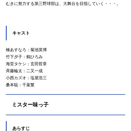
むきに努力する第三野球部は、大舞台を目指していく・・・。
キャスト
檜あすなろ：菊池英博
竹下夕子：鶴ひろみ
海堂タケシ：玄田哲章
斉藤輪太：二又一成
小西カズオ：塩屋浩三
桑本聡：千葉繁
ミスター味っ子
あらすじ