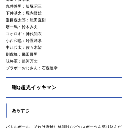
丸井善男：飯塚昭三
下仲基之：堀内賢雄
垂目森太郎：龍田直樹
堺一馬：鈴木みえ
コオロギ：神代知衣
小西和也：鈴置洋孝
中江兵太：佐々木望
劉虎峰：飛田展男
味将軍：銀河万丈
ブラボーおじさん：石森達幸
剛Q超児イッキマン
あらすじ
バトルボール。それは野球に格闘技などのスポーツを盛り込んだ