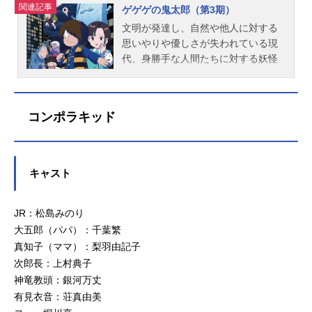
関連記事
ゲゲゲの鬼太郎（第3期）
文明が発達し、自然や他人に対する
思いやりや優しさが失われている現
代、身勝手な人間たちに対する妖怪
たちの怒りが爆発する。人間排斥を
企むぬらりひょん一派に対して、人
間と妖怪の共存を望む幽霊族の少
コンポラキッド
年、ゲゲゲの鬼太郎がそのたくらみ
を阻止すべく立ち向かう。鬼太郎を
慕う人間の少女、天童ユメコも登場
し、愛と希望を信じる鬼太郎の戦い
キャスト
は続く…。作品名ゲゲゲの鬼太郎
（第3期）放送形態TVアニメシリー
ズゲゲゲの鬼太郎スケジュール1985
JR：松島みのり
年10月12日（土）～1988年2月6日
大五郎（パパ）：千葉繁
（土）地獄編：1988年2月8日（月）
真知子（ママ）：梨羽由記子
～1988年3月21日（月）フジテレビ
次郎長：上村典子
ほか話数全115話キャスト鬼太郎：戸
神竜教頭：銀河万丈
田恵子目玉おやじ：田の中勇ねずみ
有見衣音：荘真由美
男：富山敬ユメコ：色川京子子泣き