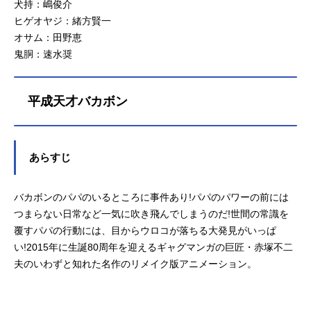
犬持：嶋俊介
ヒゲオヤジ：緒方賢一
オサム：田野恵
鬼胴：速水奨
平成天才バカボン
あらすじ
バカボンのパパのいるところに事件あり!パパのパワーの前には
つまらない日常など一気に吹き飛んでしまうのだ!世間の常識を
覆すパパの行動には、目からウロコが落ちる大発見がいっぱ
い!2015年に生誕80周年を迎えるギャグマンガの巨匠・赤塚不二
夫のいわずと知れた名作のリメイク版アニメーション。