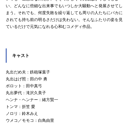
い、どんなに些細な出来事でもいつしか大騒動へと発展させてし
まう。それでも、何度失敗を繰り返しても周りの人たちにバカに
されても持ち前の明るさだけは失わない。そんなふたりの姿を見
ているだけで元気になれる心和むコメディ作品。
キャスト
丸出だめ夫：鉄砲塚葉子
丸出はげ照：田の中 勇
ボロット：田中真弓
丸出夢代：滝沢久美子
ヘンナ・ヘンナー：緒方賢一
トンマ：折笠 愛
ノロリ：鈴木みえ
ウメコ／モモコ：白鳥由里