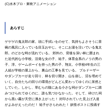
(C)水木プロ・東映アニメーション
あらすじ
ゲゲゲの鬼太郎の家。頭に手拭いをのせて、気持ちよさそうに茶
碗の風呂に入っている目玉おやじ。そこにお湯を注いでいる鬼太
郎。のどかな時が流れている。 郊外の、背後を深い林に囲まれ
た近代的な小学校。活発な女の子、祐子。体育会系のノリの男の
子、淳。ゲームボーイを持った男の子、翔太。小学校4年生の三
人組が学校の屋上から、裏山の工事を見ている。 ブルドーザー
やダンプカーが走り回り、林を切り開き、山を崩し、沼を埋めて
いく。自分たちの回りの環境がどんどん変わってゆくのに呆然と
していた。しかし、草むらの陰にある小さな祠がダンプカーに踏
みつけられてゆくのに、誰も気づかなかった。そして、砕けた祠
から黒い霧が天空に沸き上がった！ 封印されていた見上げ入道
がよみがえったのだ！ 祐子がさらわれた！ 妖怪ポストに投函す