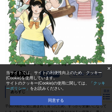
×
当サイトでは、サイトの利便性向上のため、クッキー
画像一覧 (61件)
シェア
ポスト
(Cookie)を使用しています。
サイトのクッキー(Cookie)の使用に関しては、
「クッキ
ーポリシー」
をお読みください。
目次
あらすじ
同意する
子供の頃から女に囲まれて育ったため、すっかり女嫌いになって
しまった青葉春助。チビだが負けん気だけは人一倍強く、男らし