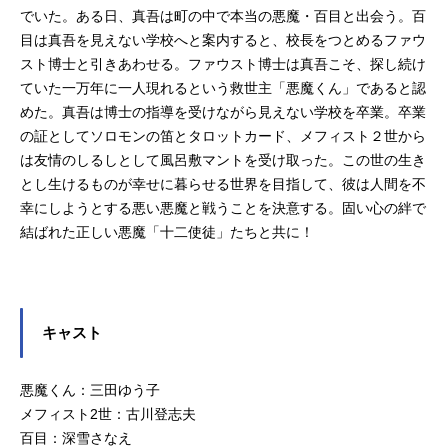
でいた。ある日、真吾は町の中で本当の悪魔・百目と出会う。百
目は真吾を見えない学校へと案内すると、校長をつとめるファウ
スト博士と引きあわせる。ファウスト博士は真吾こそ、探し続け
ていた一万年に一人現れるという救世主「悪魔くん」であると認
めた。真吾は博士の指導を受けながら見えない学校を卒業。卒業
の証としてソロモンの笛とタロットカード、メフィスト２世から
は友情のしるしとして風呂敷マントを受け取った。この世の生き
とし生けるものが幸せに暮らせる世界を目指して、彼は人間を不
幸にしようとする悪い悪魔と戦うことを決意する。固い心の絆で
結ばれた正しい悪魔「十二使徒」たちと共に！
キャスト
悪魔くん：三田ゆう子
メフィスト2世：古川登志夫
百目：深雪さなえ