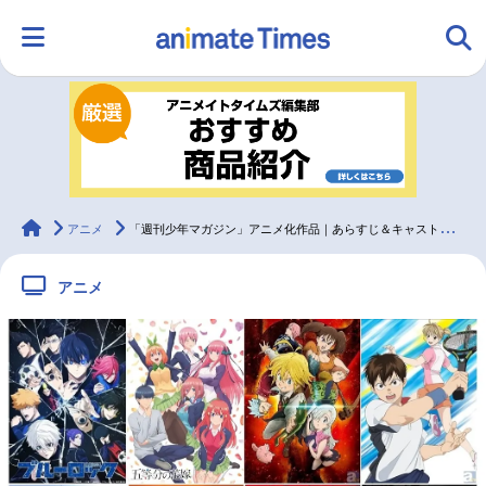
HOME
ランキング
アニメ
声優
ラジオ
みんなの声
グッズ
映画
animateTimes
アニメ
「週刊少年マガジン」アニメ化作品｜あらすじ＆キャスト情報まとめ
アニメ
マンガ・ラノベ
ゲーム・アプリ
音楽
コスプレ
2.5次元
配信・Vtuber
トレンド
無料マンガ
最新記事一覧
アニメ記事一覧
声優記事一覧