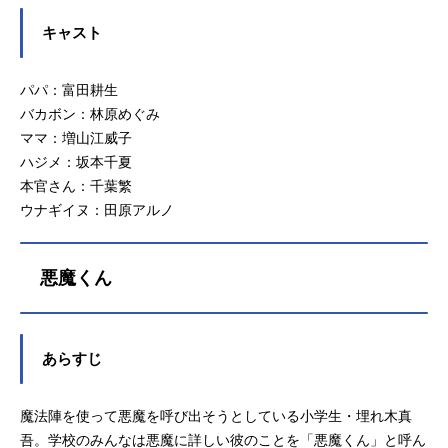
キャスト
パパ：富田耕生
バカボン：林原めぐみ
ママ：増山江威子
ハジメ：坂本千夏
本官さん：千葉繁
ウナギイヌ：田原アルノ
悪魔くん
あらすじ
魔法陣を使って悪魔を呼び出そうとしている小学生・埋れ木真
吾。学校のみんなは悪魔に詳しい彼のことを「悪魔くん」と呼ん