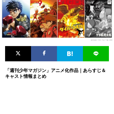
アニメ映画一覧
実写化映画一覧
今期アニメ曜日別一覧
春アニメ
夏アニメ
2022-10-12 16:00
秋アニメ
冬アニメ
男性声優/女性声優一覧
FOLLOW US
「週刊少年マガジン」アニメ化作品｜あらすじ＆
キャスト情報まとめ