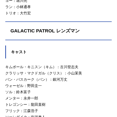
ヨー：堀川亮
じじい：永井一郎砂かけばばあ：江
ラン：小林通孝
森浩子ネコ娘：三田ゆう子一反もめ
トリオ：大竹宏
ん：八奈見乗児スタッフ原作：水木
しげる企画：横山賢二 前田和也
清水賢治製作担当：松下健吉 関良
GALACTIC PATROL レンズマン
宏 小塚憲夫脚本：星山博之 武上
純希 大橋志吉 他シリーズディレ
クター：葛西治 芝田浩樹演出：今
沢哲男 石田昌久 西沢信孝 他キ
キャスト
ャラクターデザイン：兼森義則美術
デザイン：阿部秦三郎音楽：川崎真
弘（Ｆｒｏｍ竜童組）アニメーショ
キムボール・キニスン（キム）：古川登志夫
ン制作：東映動画（東映アニメーシ
クラリッサ・マクドガル（クリス）：小山茉美
ョン...
バン・バスカーク（バン）：銀河万丈
ウォーゼル：野田圭一
ソル：鈴木富子
メンター：永井一郎
トレゴンシー：龍田直樹
フリック：江森浩子
ソーンダイク：塩沢兼人