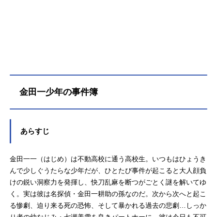
金田一少年の事件簿
あらすじ
金田一一（はじめ）は不動高校に通う高校生。いつもはひょうき
んで少しぐうたらな少年だが、ひとたび事件が起こると大人顔負
けの鋭い洞察力を発揮し、快刀乱麻を断つがごとく謎を解いてゆ
く。実は彼は名探偵・金田一耕助の孫なのだ。次から次へと起こ
る惨劇、迫り来る死の恐怖、そして暴かれる過去の悲劇…しっか