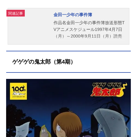
関連記事
金田一少年の事件簿
作品名金田一少年の事件簿放送形態T
Vアニメスケジュール1997年4月7日
（月）～2000年9月11日（月）読売
テレビほか話数全148話キャスト金田
一一：松野太紀七瀬美雪：中川亜紀
子剣持勇：小杉十郎太明智健悟：森
ゲゲゲの鬼太郎（第4期）
川智之速水玲香：飯塚雅弓佐木竜
太：難波圭一金田一二三：池澤春菜
いつき陽介：平田広明村上草太：青
羽剛高遠遙一：小野健一怪盗紳士：
百々麻子スタッフ原案：天樹征丸原
作：金成陽三郎漫画：さとうふみや
(講談社「週刊少年マガジン」連載)制
作：東映アニメーション株式会社公
開開始年＆季節1997秋アニメ(C)天樹
征丸・金成陽三郎・さとうふみや／
講談社・東映アニメーション『金田