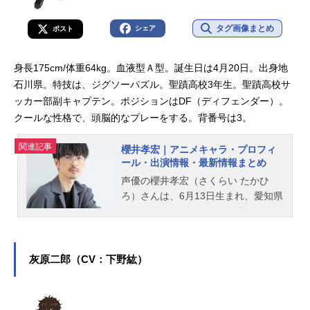
タグ画像まとめ
シェア
ポスト
身長175cm/体重64kg。血液型Ａ型。誕生日は4月20日。出身地
石川県。特技は、ジグソーパズル。聖蹟高校3年生。聖蹟高校サ
ッカー部副キャプテン。ポジションはDF（ディフェンダー）。
クールな性格で、頭脳的なプレーをする。背番号は3。
関連記事
櫻井孝宏｜アニメキャラ・プロフィ
ール・出演情報・最新情報まとめ
声優の櫻井孝宏（さくらい たかひ
ろ）さんは、6月13日生まれ、愛知県
出身。『おそ松さん』の松野おそ松
役をはじめ、『呪術廻戦』の夏油傑
役など、人気作品のキャラクターを
多く演じています。こちらでは、櫻
灰原二郎（CV：下野紘）
井孝宏さんのオススメ記事をご紹
介！