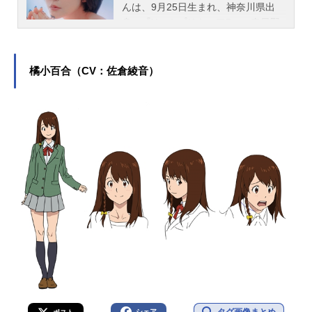
んは、9月25日生まれ、神奈川県出
身。『Yes！プリキュア5』の春日野
うらら / キュアレモネード役をはじ
め、『HUNTER×HUNTER（第2
作）』のキルア＝ゾルディック役な
橘小百合（CV：佐倉綾音）
ど、人気作品のキャラクターを多く
演じています。こちらでは、伊瀬茉
莉也さんのオススメ記事をご紹介！
シェア