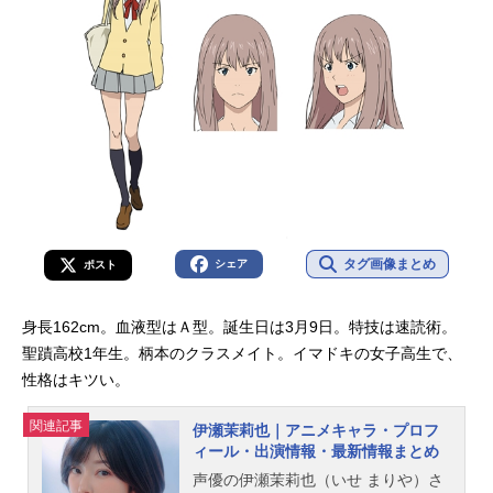
タグ画像まとめ
シェア
ポスト
身長162cm。血液型はＡ型。誕生日は3月9日。特技は速読術。
聖蹟高校1年生。柄本のクラスメイト。イマドキの女子高生で、
性格はキツい。
関連記事
伊瀬茉莉也｜アニメキャラ・プロフ
ィール・出演情報・最新情報まとめ
声優の伊瀬茉莉也（いせ まりや）さ