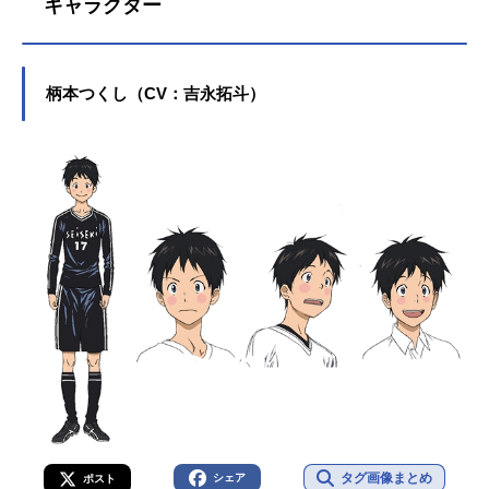
キャラクター
（金）2018年5月17日（木）2018年
7月17日（火）話数全3話キャスト柄
本つくし：吉永拓斗風間陣：松岡禎
丞水樹寿人：浪川大輔君下敦：小野
柄本つくし（CV：吉永拓斗）
大輔大柴喜一：宮野真守臼井雄太：
櫻井孝宏灰原二郎：下野紘猪原進：
安元洋貴来須浩之：吉野裕行新戸部
哲也：石川界人白鳥直樹：岡部涼音
今帰仁翔：豊永利行生方千加子：伊
瀬茉莉也橘小百合：佐倉綾音中澤勝
利：小西克幸犬童かおる：関智一成
神蹴治：花江夏樹如月太狼：木島隆
一近藤留夏：竹内栄治スタッフ原
作：『DAYS』 安田剛士(講談社
「週刊...
タグ画像まとめ
シェア
ポスト