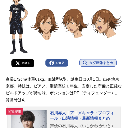
タグ画像まとめ
シェア
ポスト
身長172cm/体重61kg。血液型A型。誕生日は8月1日。出身地東
京都。特技は、ピアノ。聖蹟高校１年生。安定した守備と正確な
ビルドアップが持ち味。ポジションはDF（ディフェンダー）。
背番号は4。
関連記事
石川界人｜アニメキャラ・プロフィ
ール・出演情報・最新情報まとめ
声優の石川界人（いしかわ かいと）