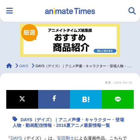
HOME
ランキング
アニメ
声優
ラジオ
みんなの声
グッズ
映画
animateTimes
DAYS
DAYS（デイズ）｜アニメ声優・キャラクター・登場人物・動画配信情報・2016夏アニメ最新情報一覧
更新：2026-06-23
マンガ・ラノベ
ゲーム・アプリ
音楽
コスプレ
2.5次元
配信・Vtuber
トレンド
無料マンガ
DAYS（デイズ）｜アニメ声優・キャラクター・登場
最新記事一覧
人物・動画配信情報・2016夏アニメ最新情報一覧
アニメ記事一覧
声優記事一覧
『
DAYS
（デイズ）』は、
安田剛士
による漫画作品。こちらで