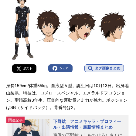
タグ画像まとめ
シェア
ポスト
身長159cm/体重55kg。血液型Ａ型。誕生日は10月13日。出身地
山梨県。特技は、ロメロ・スペシャル、エメラルドフロウジョ
ン。聖蹟高校3年生。圧倒的な運動量と走力が魅力。ポジション
はSB（サイドバック）。背番号は2。
関連記事
下野紘｜アニメキャラ・プロフィー
ル・出演情報・最新情報まとめ
声優の下野紘（しもの ひろ）さんは