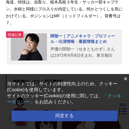
海道。特技は、虫取り。桜木高校３年生・サッカー部キャプテ
ン。水樹と同様にプロ入りが内定している。何かとつくしを気に
かけている。ポジションはMF（ミッドフィルダー）。背番号は
７。
関連記事
関智一｜アニメキャラ・プロフィー
ル・出演情報・最新情報まとめ
声優の関智一（せきともかず）さん
は1972年9月8日生まれ、東京都出
身。『機動武闘伝Gガンダム』のドモ
ン・カッシュ役をはじめ、『PSYCH
O-PASS サイコパス』の狡噛慎也役
×
など、人気作品のキャラクターを多
成神蹴治（CV：花江夏樹）
当サイトでは、サイトの利便性向上のため、クッキー
く演じています。こちらでは、関智
(Cookie)を使用しています。
一さんのオススメ記事をご紹介！
サイトのクッキー(Cookie)の使用に関しては、
「クッキ
ーポリシー」
をお読みください。
目次
同意する