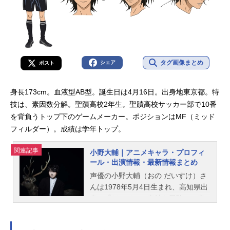
タグ画像まとめ
シェア
ポスト
身長173cm。血液型AB型。誕生日は4月16日。出身地東京都。特
技は、素因数分解。聖蹟高校2年生。聖蹟高校サッカー部で10番
を背負うトップ下のゲームメーカー。ポジションはMF（ミッド
フィルダー）。成績は学年トップ。
関連記事
小野大輔｜アニメキャラ・プロフィ
ール・出演情報・最新情報まとめ
声優の小野大輔（おの だいすけ）さ
んは1978年5月4日生まれ、高知県出
身。『ジョジョの奇妙な冒険』の空
条承太郎役をはじめ、『おそ松さ
ん』の松野十四松役など、人気作品