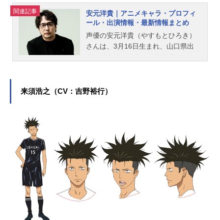
関連記事
安元洋貴｜アニメキャラ・プロフィ
ール・出演情報・最新情報まとめ
声優の安元洋貴（やすもとひろき）
さんは、3月16日生まれ、山口県出
身。『鬼灯の冷徹』の鬼灯役をはじ
め、『弱虫ペダル』の金城真護役な
ど、人気作品のキャラクターを多く
演じています。こちらでは、安元洋
来須浩之（CV：吉野裕行）
貴さんのオススメ記事をご紹介！