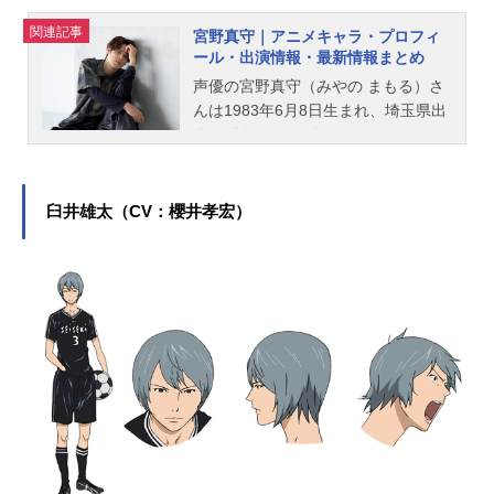
関連記事
宮野真守｜アニメキャラ・プロフィ
ール・出演情報・最新情報まとめ
声優の宮野真守（みやの まもる）さ
んは1983年6月8日生まれ、埼玉県出
身。『うたの☆プリンスさまっ♪』の
一ノ瀬トキヤ役をはじめ、『ザ・ス
ーパーマリオブラザーズ・ムービ
ー』のマリオ役など、人気作品のキ
臼井雄太（CV：櫻井孝宏）
ャラクターを多く演じています。こ
ちらでは、宮野真守さんのオススメ
記事をご紹介！