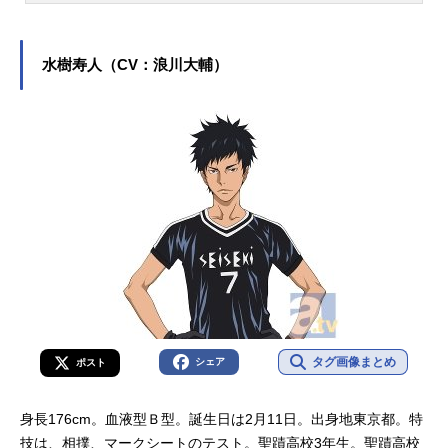
出身。『ソードアート・オンライ
ン』のキリト役をはじめ、『鬼滅の
刃』の嘴平伊之助役など、人気作品
水樹寿人（CV：浪川大輔）
のキャラクターを多く演じていま
す。こちらでは、松岡禎丞さんのオ
ススメ記事をご紹介！
タグ画像まとめ
シェア
ポスト
身長176cm。血液型Ｂ型。誕生日は2月11日。出身地東京都。特
技は、相撲、マークシートのテスト。聖蹟高校3年生。聖蹟高校