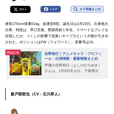
タグ画像まとめ
シェア
ポスト
身長170cm/体重61kg。血液型B型。誕生日は2月23日。出身地大
分県。特技は、早口言葉。聖蹟高校１年生。スマートなプレイを
目指したが、つくしの影響で泥臭いキープ力という才能が引き出
された。ポジションはFW（フォワード）。背番号は15。
関連記事
吉野裕行｜アニメキャラ・プロフィ
ール・出演情報・最新情報まとめ
声優の吉野裕行（よしのひろゆき）
さんは、2月6日生まれ、千葉県出
身。『SKET DANCE』の藤崎佑助
〈ボッスン〉役をはじめ、『弱虫ペ
ダル』の荒北靖友役など、人気作品
のキャラクターを多く演じていま
新戸部哲也（CV：石川界人）
す。こちらでは、吉野裕行さんのオ
ススメ記事をご紹介！