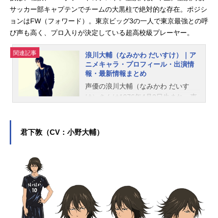
サッカー部キャプテンでチームの大黒柱で絶対的な存在。ポジシ
ョンはFW（フォワード）。東京ビッグ3の一人で東京最強との呼
び声も高く、プロ入りが決定している超高校級プレーヤー。
関連記事
浪川大輔（なみかわ だいすけ）｜ア
ニメキャラ・プロフィール・出演情
報・最新情報まとめ
声優の浪川大輔（なみかわ だいす
け）さんは1976年4月2日生まれ、東
京都出身。『ヘタリア』のイタリア
役をはじめ、『ルパン三世』の石川
五ェ門役など、人気作品のキャラク
君下敦（CV：小野大輔）
ターを多く演じています。こちらで
は、浪川大輔さんのオススメ記事を
ご紹介！