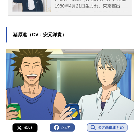
1980年4月21日生まれ、東京都出
身。『鬼滅の刃』の我妻善逸役をは
じめ、『うたの☆プリンスさまっ♪』
の来栖翔役など、人気作品のキャラ
クターを多く演じています。こちら
猪原進（CV：安元洋貴）
では、下野紘さんのオススメ記事を
ご紹介！
タグ画像まとめ
シェア
ポスト