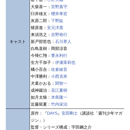
大柴喜一：
宮野真守
臼井雄太：
櫻井孝宏
灰原二郎：
下野紘
猪原進：
安元洋貴
来須浩之：
吉野裕行
キャスト
新戸部哲也：
石川界人
白鳥直樹：岡部涼音
今帰仁翔：
豊永利行
生方千加子：
伊瀬茉莉也
橘小百合：
佐倉綾音
中澤勝利：
小西克幸
犬童かおる：
関智一
成神蹴治：
花江夏樹
如月太狼：
木島隆一
近藤留夏：
竹内栄治
原作：『
DAYS
』
安田剛士
（講談社「週刊少年マガ
ジン」）
監督・シリーズ構成：宇田鋼之介