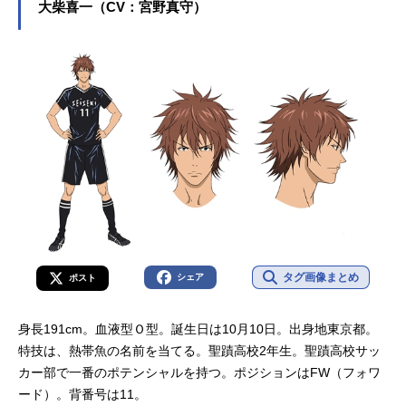
の主役キャラクターを多く演じてい
大柴喜一（CV：宮野真守）
ます。こちらでは、小野大輔さんの
オススメ記事をご紹介！
タグ画像まとめ
シェア
ポスト
身長191cm。血液型Ｏ型。誕生日は10月10日。出身地東京都。
特技は、熱帯魚の名前を当てる。聖蹟高校2年生。聖蹟高校サッ
カー部で一番のポテンシャルを持つ。ポジションはFW（フォワ
ード）。背番号は11。