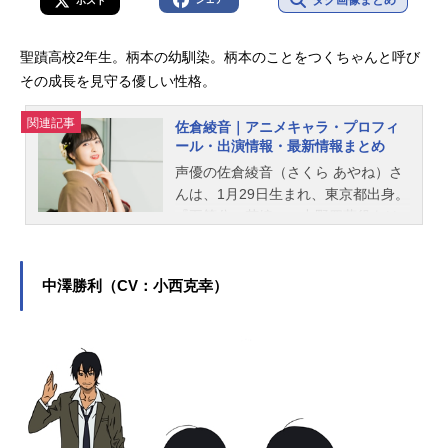
タグ画像まとめ
ポスト
聖蹟高校2年生。柄本の幼馴染。柄本のことをつくちゃんと呼び
その成長を見守る優しい性格。
関連記事
佐倉綾音｜アニメキャラ・プロフィ
ール・出演情報・最新情報まとめ
声優の佐倉綾音（さくら あやね）さ
んは、1月29日生まれ、東京都出身。
『五等分の花嫁』の中野四葉役をは
じめ、『僕のヒーローアカデミア』
の麗日お茶子役など、人気作品のキ
ャラクターを多く演じています。こ
中澤勝利（CV：小西克幸）
ちらでは、佐倉綾音さんのオススメ
記事をご紹介！