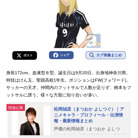
タグ画像まとめ
シェア
ポスト
身長172cm。血液型Ｂ型。誕生日は9月20日。出身地神奈川県。
特技はけん玉。聖蹟高校1年生。ポジションはFW(フォワード)。
サッカーの天才。仲間内のフットサルで人数が足りず、柄本をフ
ットサルに誘う。様々な方面に知り合いが多い。
関連記事
松岡禎丞（まつおか よしつぐ）｜ア
ニメキャラ・プロフィール・出演情
報・最新情報まとめ
声優の松岡禎丞（まつおか よしつ
ぐ）さんは、9月17日生まれ、北海道