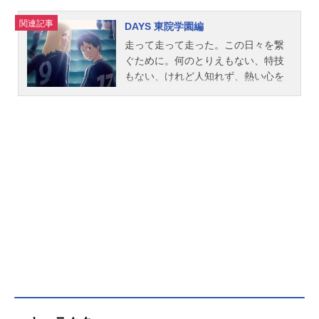
関連記事
DAYS 東院学園編
走って走って走った。この日々を繋
ぐために。何のとりえもない、特技
もない、けれど人知れず、熱い心を
秘めた少年・柄本つくし。彼が西東
京の名門、聖蹟高校サッカー部に入
部した時、運命は激しく回転を始め
る。孤独なサッカーの天才・風間
陣、超高校級プレイヤーの主将・水
樹寿人、トップ下に君臨するクール
な司令塔・君下敦、唯我独尊系大型
フォワード・大柴喜一……。クセ者
の集う厳しくも優しい部活の中で、
少年たちはかけがえのない絆を結び
始める。これは、ひたすらに熱く、
どこまでも純粋な、聖蹟高校サッカ
ー部の汗と奇跡と友情の物語!!作品名
DAYS東院学園編放送形態OVAシリー
ズDAYSスケジュール2018年3月16日