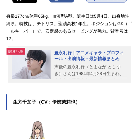
身長177cm/体重65kg。血液型A型。誕生日は5月4日。出身地沖
縄県。特技は、テトリス。聖蹟高校1年生。ポジションはGK（ゴ
ールキーパー）で、安定感のあるセービングが魅力。背番号は
12。
関連記事
豊永利行｜アニメキャラ・プロフィ
ール・出演情報・最新情報まとめ
声優の豊永利行（とよなが としゆ
き）さんは1984年4月28日生まれ、
東京都八王子市出身。『ドラゴンク
エスト ダイの大冒険』のポップ役を
はじめ、『ユーリ!!! on ICE』の勝生
勇利役など、人気作品のキャラクタ
生方千加子（CV：伊瀬茉莉也）
ーを多く演じています。こちらで
は、豊永利行さんのオススメ記事を
ご紹介！