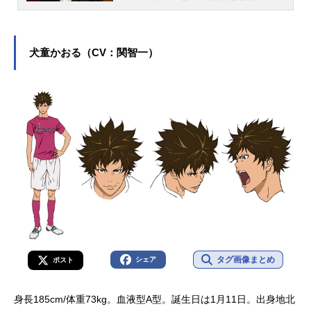
身。『鬼滅の刃』の宇髄天元役をは
じめ、『ヘタリア』のアメリカ役な
ど、人気作品のキャラクターを多く
演じています。こちらでは、小西克
犬童かおる（CV：関智一）
幸さんのオススメ記事をご紹介！
タグ画像まとめ
シェア
ポスト
身長185cm/体重73kg。血液型A型。誕生日は1月11日。出身地北