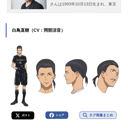
さんは1993年10月13日生まれ、東京
都出身。『ハイキュー!!』の影山飛雄
役をはじめ、『わたしの幸せな結
婚』の久堂清霞役など、人気作品の
キャラクターを多く演じています。
白鳥直樹（CV：岡部涼音）
こちらでは、石川界人さんのオスス
メ記事をご紹介！
タグ画像まとめ
シェア
ポスト