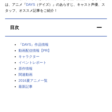
は、アニメ『
DAYS
（デイズ）』のあらすじ、キャスト声優、ス
アニメ映画一覧
実写化映画一覧
タッフ、オススメ記事をご紹介！
今期アニメ曜日別一覧
目次
春アニメ
夏アニメ
秋アニメ
冬アニメ
『DAYS』作品情報
動画配信情報【PR】
男性声優/女性声優一覧
キャラクター
イベントレポート
FOLLOW US
原作情報
関連動画
2016夏アニメ一覧
最新記事