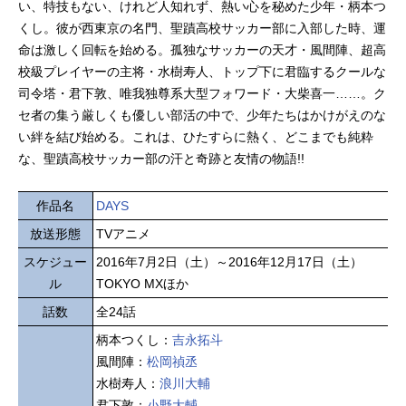
い、特技もない、けれど人知れず、熱い心を秘めた少年・柄本つ
くし。彼が西東京の名門、聖蹟高校サッカー部に入部した時、運
命は激しく回転を始める。孤独なサッカーの天才・風間陣、超高
校級プレイヤーの主将・水樹寿人、トップ下に君臨するクールな
司令塔・君下敦、唯我独尊系大型フォワード・大柴喜一……。ク
セ者の集う厳しくも優しい部活の中で、少年たちはかけがえのな
い絆を結び始める。これは、ひたすらに熱く、どこまでも純粋
な、聖蹟高校サッカー部の汗と奇跡と友情の物語!!
作品名
DAYS
放送形態
TVアニメ
スケジュー
2016年7月2日（土）～2016年12月17日（土）
ル
TOKYO MXほか
話数
全24話
柄本つくし：
吉永拓斗
風間陣：
松岡禎丞
水樹寿人：
浪川大輔
君下敦：
小野大輔