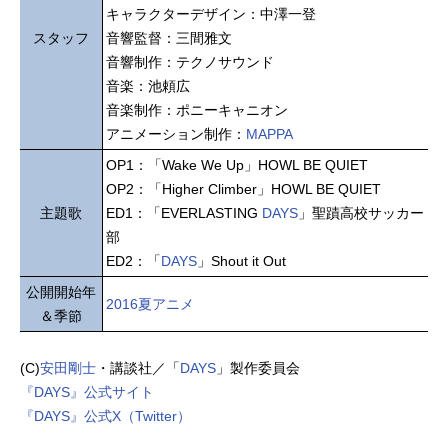
キャラクターデザイン：中澤一登
スタッフ
音響監督：三間雅文
音響制作：テクノサウンド
音楽：池頼広
音楽制作：ポニーキャニオン
アニメーション制作：
MAPPA
OP1：「Wake We Up」HOWL BE QUIET
OP2：「Higher Climber」HOWL BE QUIET
主題歌
ED1：「EVERLASTING
DAYS
」聖蹟高校サッカー
部
ED2：「
DAYS
」Shout it Out
公開開始年
2016夏アニメ
＆季節
(C)
安田剛士
・講談社／「
DAYS
」製作委員会
『DAYS』公式サイト
『DAYS』公式X（Twitter）