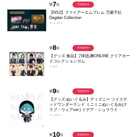
7
第
位
予約受付中
【NS2】ファイアーエムブレム 万紫千紅
Dagdan Collection
￥14,979
8
第
位
予約受付中
【グッズ-食品】刀剣乱舞ONLINE クリアカー
ドコレクションガム
￥220
9
第
位
予約受付中
【グッズ-ぬいぐるみ】ディズニー ツイステ
ッドワンダーランド ミニミニぬいぐるみ(ク
ラブ・ウェアver.) イデア・シュラウド
￥2,500
10
第
位
予約受付中