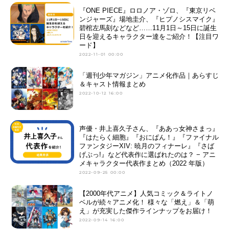
『ONE PIECE』ロロノア・ゾロ、『東京リベ
ンジャーズ』場地圭介、『ヒプノシスマイク』
碧棺左馬刻などなど……11月1日～15日に誕生
日を迎えるキャラクター達をご紹介！【注目ワ
ード】
2022-11-01 00:00
「週刊少年マガジン」アニメ化作品｜あらすじ
＆キャスト情報まとめ
2022-10-12 16:00
声優・井上喜久子さん、『ああっ女神さまっ』
『はたらく細胞』『おにぱん！』『ファイナル
ファンタジーXIV: 暁月のフィナーレ』『さば
げぶっ!』など代表作に選ばれたのは？ − アニ
メキャラクター代表作まとめ（2022 年版）
2022-09-25 00:00
【2000年代アニメ】人気コミック＆ライトノ
ベルが続々アニメ化！ 様々な「燃え」＆「萌
え」が充実した傑作ラインナップをお届け！
2022-09-14 16:00