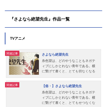
『さよなら絶望先生』作品一覧
TVアニメ
関連記事
さよなら絶望先生
糸色望は、どのやうなこともネガテ
ィブにしかとれない青年である。横
に繋げて書くと、とても切なくなる
やうな名前をもつ彼は、ことあるご
とに「絶望した」と死にたがり、で
関連記事
【俗・】さよなら絶望先生
も本当には死ねないような、困つた
人間だ。そんな彼が、風浦可符香た
糸色望は、どのやうなこともネガテ
ちの通ふ学校の、二のへ組に、担任
ィブにしかとれない青年である。横
教師として赴任することとなつた。
に繋げて書くと、とてもせつなくな