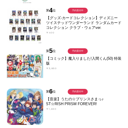
4
第
位
予約受付中
【グッズ-カードコレクション】ディズニー
ツイステッドワンダーランド ランダムカード
コレクション クラブ・ウェアver.
￥400
5
第
位
予約受付中
【コミック】魔入りました!入間くん(50) 特装
版
￥3,850
6
第
位
予約受付中
【音楽】うたの☆プリンスさまっ♪
ST☆RISH PRISM FOREVER!
￥1,650