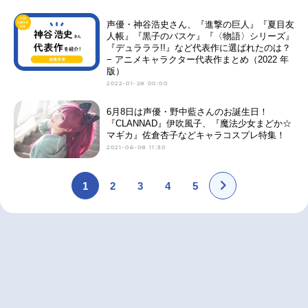
声優・神谷浩史さん、『進撃の巨人』『夏目友
人帳』『黒子のバスケ』『〈物語〉シリーズ』
『デュラララ!!』など代表作に選ばれたのは？
− アニメキャラクター代表作まとめ（2022 年
版）
2022-01-28 00:00
6月8日は声優・野中藍さんのお誕生日！
『CLANNAD』伊吹風子、『魔法少女まどか☆
マギカ』佐倉杏子などキャラコスプレ特集！
2021-06-08 11:30
1
2
3
4
5