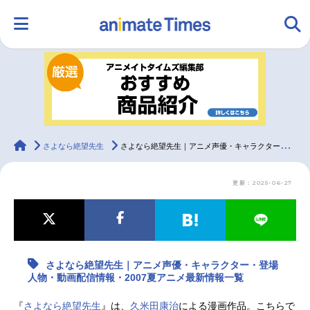
HOME
ランキング
アニメ
声優
ラジオ
みんなの声
グッズ
映画
animateTimes
さよなら絶望先生
さよなら絶望先生｜アニメ声優・キャラクター・登場人物・動画配信情報・2007夏アニメ最新情報一覧
更新：2025-06-27
マンガ・ラノベ
ゲーム・アプリ
音楽
コスプレ
2.5次元
配信・Vtuber
トレンド
無料マンガ
さよなら絶望先生｜アニメ声優・キャラクター・登場
最新記事一覧
人物・動画配信情報・2007夏アニメ最新情報一覧
アニメ記事一覧
声優記事一覧
『
さよなら絶望先生
』は、
久米田康治
による漫画作品。こちらで