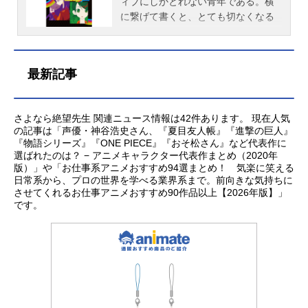
は、どのやうなことにもポジティブ
ィブにしかとれない青年である。横
木村カエレ：小林ゆう関内・マリ
影郎：上田燿司久遠准：水島大宙新
生放送形態TVアニメシリーズさよな
にしかとれない生徒、何事もきつち
に繋げて書くと、とても切なくなる
ア・太郎：沢城みゆき小節あび
井智恵・糸色倫：矢島晶子加賀愛：
ら絶望先生スケジュール2009年7月4
りとしていないと気がすまなひ生徒
やうな名前を持つ彼は、ことあるご
る：...
後藤沙緒里一旧さん：杉田智和木野
日（土）～9月26日（土）tvkほか話
など、もしかしたら彼以上に厄介な
とに「絶望した」と死にたがり、で
国也：寺島拓篤糸色景：子安武人ス
数全13話キャスト糸色望：神谷浩史
人間が数多く在籍するやうな学級だ
も本当は死ねないような、困った人
最新記事
タッフ原作：久米田康治（週刊少年
風浦可符香：野中藍木津千里：井上
った。どこまでも後ろ向きな考えの
間だ。彼が赴任した学校の二のへ組
マガジン「さよなら絶望先生」講談
麻里奈小森霧：谷井あすか常月まと
望の教へは、そんな生徒たちの人生
は、どのやうなことにもポジティブ
社刊）監督：新房昭之アニメーショ
い：真田アサミ木村カエレ：小林ゆ
にどのやうな波紋を投げかけるのだ
にしかとれない生徒、何事もきつち
さよなら絶望先生 関連ニュース情報は42件あります。 現在人気
ンプロデューサー：久保田光俊シ
う関内・マリア・太郎：沢城みゆき
らうか。また逆に、望は生徒たちか
りとしていないと気がすまなひ生徒
の記事は「声優・神谷浩史さん、『夏目友人帳』『進撃の巨人』
リ...
小節あびる：後藤邑子日塔奈美：新
らどのやうな影響を受けるのだらう
など、もしかしたら彼以上に厄介な
『物語シリーズ』『ONE PIECE』『おそ松さん』など代表作に
谷良子藤吉晴美：松来未祐音無芽
か。作品名【獄・】さよなら絶望先
人間が数多く在籍するやうな学級だ
選ばれたのは？ − アニメキャラクター代表作まとめ（2020年
留：？？？臼井影郎：上田燿司久遠
版）」や「お仕事系アニメおすすめ94選まとめ！ 気楽に笑える
生放送形態OVAシリーズさよなら絶
った。どこまでも後ろ向きな考えの
准：水島大宙新井智恵、糸色倫：矢
日常系から、プロの世界を学べる業界系まで。前向きな気持ちに
望先生スケジュール上：2008年10月
望の教へは、そんな生徒たちの人生
させてくれるお仕事アニメおすすめ90作品以上【2026年版】」
島晶子一旧さん：杉田智和加賀愛：
17日（金）単行本第十五集初回限定
にどのやうな波紋を投げかけるのだ
です。
後藤沙緒里木野国也：寺島拓篤ス
版付属註：2008年12月10日（水）
らうか。また逆に、望は生徒たちか
タ...
下：2009年2月17日（火）単行本第
らどのやうな影響を受けるのだらう
十六集初回限定版付属話数全3巻キャ
か。作品名【懺・】さよなら絶望先
スト糸色望：神谷浩史風浦可符香：
生番外地放送形態OVAシリーズさよ
野中藍木津千里：井上麻里奈小森
なら絶望先生スケジュール上：2009
霧：谷井あすか常月まとい：真田ア
年11月17日（火）下：2010年2月17
サミ木村カエレ：小林ゆう関内・マ
日（水）話数全2巻キャスト糸色望：