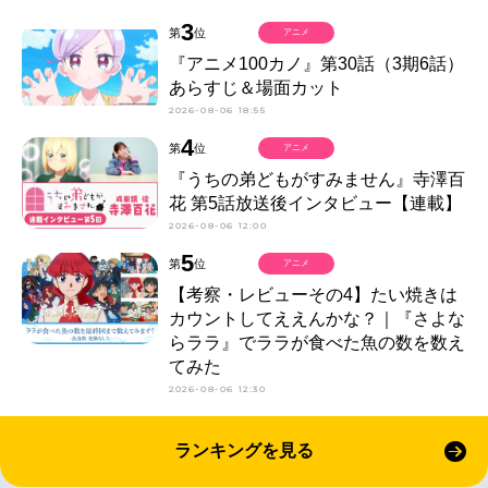
3
第
位
アニメ
『アニメ100カノ』第30話（3期6話）
あらすじ＆場面カット
2026-08-06 18:55
4
第
位
アニメ
『うちの弟どもがすみません』寺澤百
花 第5話放送後インタビュー【連載】
2026-08-06 12:00
5
第
位
アニメ
【考察・レビューその4】たい焼きは
カウントしてええんかな？｜『さよな
らララ』でララが食べた魚の数を数え
てみた
2026-08-06 12:30
ランキングを見る