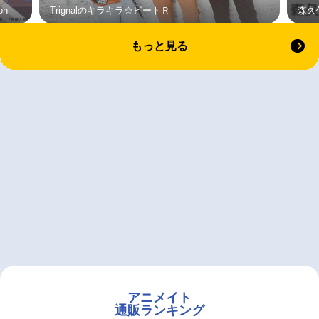
on
Trignalのキラキラ☆ビートＲ
森久
もっと見る
アニメイト
通販ランキング