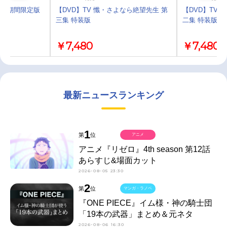
 3 期間限定版
【DVD】TV 懺・さよなら絶望先生 第
【DVD】TV
三集 特装版
二集 特装版
￥7,480
￥7,480
最新ニュースランキング
1
第
位
アニメ
アニメ『リゼロ』4th season 第12話
あらすじ&場面カット
2026-08-05 23:30
2
第
位
マンガ・ラノベ
『ONE PIECE』イム様・神の騎士団
「19本の武器」まとめ＆元ネタ
2026-08-06 16:30