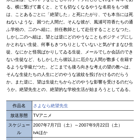
る。横に繋げて書くと、とても切なくなるやうな名前をもつ彼
は、ことあるごとに「絶望した」と死にたがり、でも本当には死
ねないような、困つた人間だ。そんな彼が、風浦可符香たちの通
ふ学校の、二のへ組に、担任教師として赴任することとなつた。
しかし二のへ組は、望とは逆にどのやうなこともポジティブにし
かとれない生徒、何事もきつちりとしていないと気がすまなひ生
徒、なにかと怪我ばかりしてゐる生徒、メールでしか会話のでき
ない生徒など、もしかしたら彼以上に厄介な人間が数多く在籍す
るような学級だつた。どこまでも後ろ向きな考えの望の教へは、
そんな生徒たちの人生にどのやうな波紋を投げかけるのだらう
か。また逆に、望は生徒たちからどのやうな影響を受けるのだら
うか。絶望先生との、絶望的な学校生活が始まろうとしてゐる。
作品名
さよなら絶望先生
放送形態
TVアニメ
スケジュー
2007年7月7日（土）～2007年9月22日（土）
ル
tvkほか