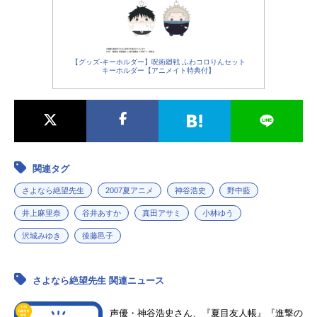
リア・太郎：沢城みゆき小節あび
神谷浩史風浦可符香：野中藍木津千
る：後藤邑子日塔奈美：新谷良子藤
里：井上麻里奈小森霧：谷井あすか
吉晴美：松来未祐加賀愛：後藤沙緒
常月まとい：真田アサミ木村カエ
里久遠准：水島大宙糸色倫：矢島晶
レ：小林ゆう関内・マリア・太郎：
【グッズ-キーホルダー】呪術廻戦 ふわコロりんセット
キーホルダー【アニメイト特典付】
子一...
沢城みゆき小節あびる：後藤邑子日
塔奈美：新谷良子藤吉晴美：松来未
祐音無芽留：斎藤千和加賀愛：後藤
沙緒里臼井影郎：上田燿司久遠准：
水島大宙新井智恵：矢島晶子大草麻
奈実：井上喜久子木津多祢：白石
涼...
関連タグ
さよなら絶望先生
2007夏アニメ
神谷浩史
野中藍
井上麻里奈
谷井あすか
真田アサミ
小林ゆう
沢城みゆき
後藤邑子
さよなら絶望先生 関連ニュース
声優・神谷浩史さん、『夏目友人帳』『進撃の