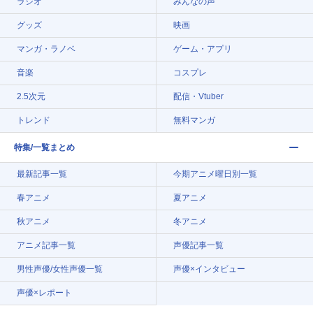
ラジオ
みんなの声
グッズ
映画
マンガ・ラノベ
ゲーム・アプリ
音楽
コスプレ
2.5次元
配信・Vtuber
トレンド
無料マンガ
特集/一覧まとめ
最新記事一覧
今期アニメ曜日別一覧
春アニメ
夏アニメ
秋アニメ
冬アニメ
アニメ記事一覧
声優記事一覧
男性声優/女性声優一覧
声優×インタビュー
声優×レポート