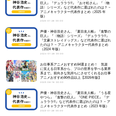
巨人』『デュラララ!!』『おそ松さん』『〈物
語〉シリーズ』など代表作に選ばれたのは？ −
アニメキャラクター代表作まとめ（2025 年
版）
2025-01-28 00:00
声優・神谷浩史さん、『夏目友人帳』『進撃の
巨人』『〈物語〉シリーズ』『デュラララ!!』
『文豪ストレイドッグス』など代表作に選ばれ
たのは？ − アニメキャラクター代表作まとめ
（2024 年版）
2024-01-28 00:00
お仕事系アニメおすすめ94選まとめ！ 気楽
に笑える日常系から、プロの世界を学べる業界
系まで。前向きな気持ちにさせてくれるお仕事
アニメおすすめ90作品以上【2026年版】
2023-06-16 00:00
声優・神谷浩史さん、『夏目友人帳』『うる星
やつら』『進撃の巨人』『ONE PIECE』『デ
ュラララ!!』など代表作に選ばれたのは？ − ア
ニメキャラクター代表作まとめ（2023 年版）
2023-01-28 00:00