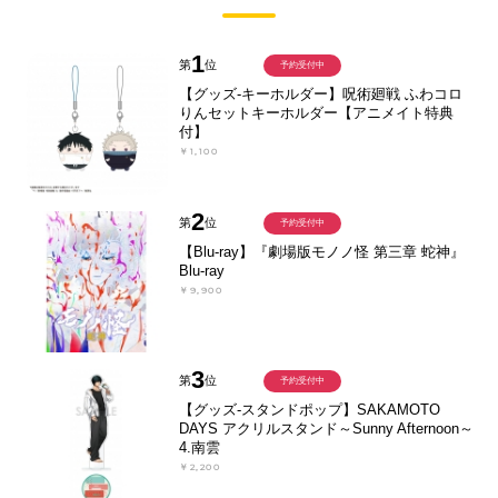
1
第
位
予約受付中
【グッズ-キーホルダー】呪術廻戦 ふわコロ
りんセットキーホルダー【アニメイト特典
付】
￥1,100
2
第
位
予約受付中
【Blu-ray】『劇場版モノノ怪 第三章 蛇神』
Blu-ray
￥9,900
3
第
位
予約受付中
【グッズ-スタンドポップ】SAKAMOTO
DAYS アクリルスタンド～Sunny Afternoon～
4.南雲
￥2,200