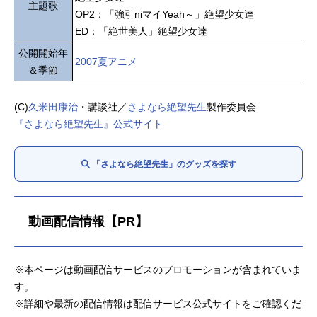
主題歌
OP2：「強引niマイYeah～」絶望少女達
ED：「絶世美人」絶望少女達
公開開始年
2007夏アニメ
＆季節
(C)
久米田康治
・講談社／
さよなら絶望先生
製作委員会
『さよなら絶望先生』公式サイト
「さよなら絶望先生」のグッズを探す
動画配信情報【PR】
※本ページは動画配信サービスのプロモーションが含まれていま
す。
※詳細や最新の配信情報は配信サービス公式サイトをご確認くだ