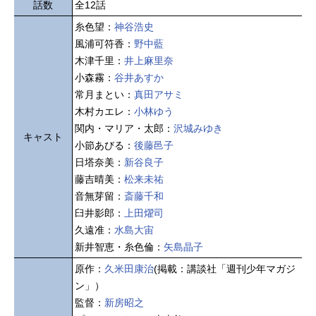
話数
全12話
糸色望：
神谷浩史
風浦可符香：
野中藍
木津千里：
井上麻里奈
小森霧：
谷井あすか
常月まとい：
真田アサミ
木村カエレ：
小林ゆう
関内・マリア・太郎：
沢城みゆき
キャスト
小節あびる：
後藤邑子
日塔奈美：
新谷良子
藤吉晴美：
松来未祐
音無芽留：
斎藤千和
臼井影郎：
上田燿司
久遠准：
水島大宙
新井智恵・糸色倫：
矢島晶子
原作：
久米田康治
(掲載：講談社「週刊少年マガジ
ン」）
監督：
新房昭之