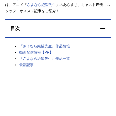
は、アニメ『
さよなら絶望先生
』のあらすじ、キャスト声優、ス
アニメ映画一覧
実写化映画一覧
タッフ、オススメ記事をご紹介！
今期アニメ曜日別一覧
目次
春アニメ
夏アニメ
秋アニメ
冬アニメ
『さよなら絶望先生』作品情報
動画配信情報【PR】
男性声優/女性声優一覧
『さよなら絶望先生』作品一覧
最新記事
FOLLOW US