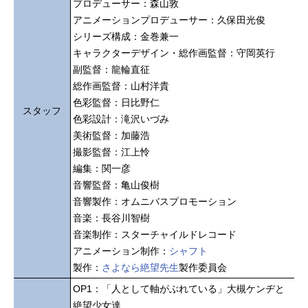
プロデューサー：森山敦
アニメーションプロデューサー：久保田光俊
シリーズ構成：金巻兼一
キャラクターデザイン・総作画監督：守岡英行
副監督：龍輪直征
総作画監督：山村洋貴
色彩監督：日比野仁
スタッフ
色彩設計：滝沢いづみ
美術監督：加藤浩
撮影監督：江上怜
編集：関一彦
音響監督：亀山俊樹
音響製作：オムニバスプロモーション
音楽：長谷川智樹
音楽制作：スターチャイルドレコード
アニメーション制作：
シャフト
製作：
さよなら絶望先生
製作委員会
OP1：「人として軸がぶれている」大槻ケンヂと
絶望少女達