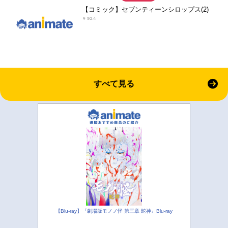
【コミック】セブンティーンシロップス(2)
￥924
すべて見る
【Blu-ray】『劇場版モノノ怪 第三章 蛇神』Blu-ray