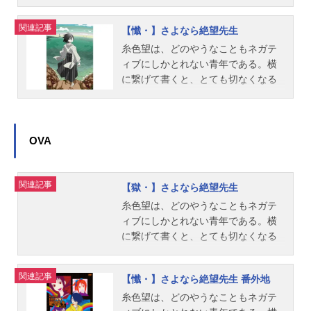
しかし二のへ組は、望とは逆にどの
るやうな名前をもつ彼は、ことある
やうなこともポジティブにしかとれ
ごとに「絶望した」と死にたがり、
関連記事
【懺・】さよなら絶望先生
ない生徒、何事もきつちりとしてい
でも本当には死ねないような、困つ
ないと気がすまなひ生徒、なにかと
た人間だ。彼が赴任した学校の二の
糸色望は、どのやうなこともネガテ
怪我ばかりしてゐる生徒、メールで
へ組は、どのやうなことにもポジテ
ィブにしかとれない青年である。横
しか会話のできない生徒など、もし
ィブにしかとれない生徒、何事もき
に繋げて書くと、とても切なくなる
かしたら彼以上に厄介な人間が数多
つちりとしていないと気がすまなひ
やうな名前を持つ彼は、ことあるご
く在籍するような学級だつた。どこ
生徒など、もしかしたら彼以上に厄
とに｢絶望した｣と死にたがり、でも
までも後ろ向きな考えの望の教へ
介な人間が数多く在籍するやうな学
本当は死ねないような、困った人間
は、そんな生徒たちの人生にどのや
級だった…。作品名【俗・】さよな
だ。彼が赴任した学校の二のへ組
OVA
うな波紋を投げかけるのだらうか。
ら絶望先生放送形態TVアニメシリー
は、どのやうなことにもポジティブ
また逆に、望は生徒たちからどのや
ズさよなら絶望先生スケジュール200
にしかとれない生徒、何事もきつち
関連記事
うな影響を受けるのだらうか。絶望
8年1月5日（土）～3月29日（土）tvk
りとしていないと気がすまなひ生徒
【獄・】さよなら絶望先生
先生との、絶望的な学校生活が始ま
ほか話数全13話キャスト糸色望：神
など、もしかしたら彼以上に厄介な
糸色望は、どのやうなこともネガテ
ろうとしてゐる。作品名さよなら絶
谷浩史風浦可符香：野中藍木津千
人間が数多く在籍するやうな学級だ
ィブにしかとれない青年である。横
望先生放送形態TVアニメスケジュー
里：井上麻里奈小森霧・三珠真夜：
った。どこまでも後ろ向きな考えの
に繋げて書くと、とても切なくなる
ル2007年7月7日（土）～2007年9月
谷井あすか常月まとい：真田アサミ
望の教へは、そんな生徒たちの人生
やうな名前を持つ彼は、ことあるご
22日（土）tvkほか話数全12話キャス
木村カエレ：小林ゆう関内・マリ
にどのやうな波紋を投げかけるのだ
とに「絶望した」と死にたがり、で
関連記事
ト糸色望：神谷浩史風浦可符香：野
ア・太郎：沢城みゆき小節あびる：
らうか。また逆に、望は生徒たちか
【懺・】さよなら絶望先生 番外地
も本当は死ねないような、困った人
中藍木津千里：井上麻里奈小森霧：
後藤邑子日塔奈美：新谷良子藤吉晴
らどのやうな影響を受けるのだらう
間だ。彼が赴任した学校の二のへ組
糸色望は、どのやうなこともネガテ
谷井あすか常月まとい：真田アサミ
美：松来未祐音無芽留：？？？臼井
か。作品名【懺・】さよなら絶望先