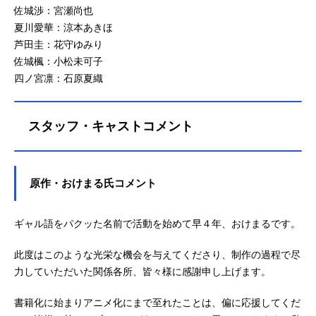
佐城渉：宮瀬尚也
夏川愛華：涼本あきほ
芦田圭：花守ゆみり
佐城楓：小松未可子
四ノ宮凛：石原夏織
スタッフ・キャストコメント
原作・おけまる氏コメント
ギャル語をパクッた名前で活動を始めて早４年、おけまるです。
此度はこのような光栄な機会を与えてくださり、制作の過程で尽
力していただいた関係各所、皆々様に感謝申し上げます。
書籍化に始まりアニメ化にまで至れたことは、偏に応援してくだ