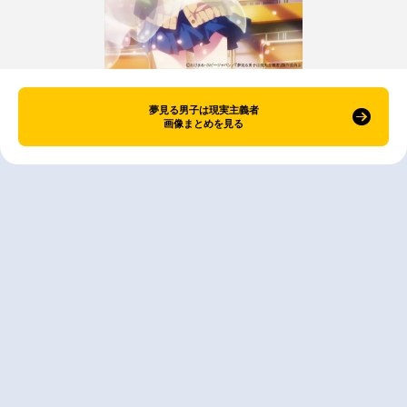
夢見る男子は現実主義者
画像まとめを見る