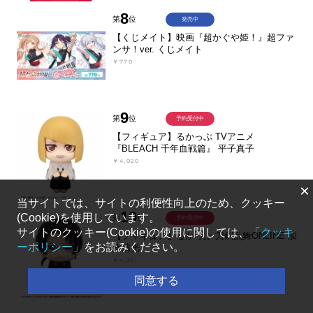
8
第
位
発売中
【くじメイト】映画『超かぐや姫！』超ファ
ンサ！ver. くじメイト
￥770
9
第
位
予約受付中
【フィギュア】るかっぷ TVアニメ
『BLEACH 千年血戦篇』 平子真子
￥4,020
×
当サイトでは、サイトの利便性向上のため、クッキー
10
(Cookie)を使用しています。
第
位
予約受付中
サイトのクッキー(Cookie)の使用に関しては、
「クッキ
【フィギュア】るかっぷ 刀剣乱舞ONLINE 加
ーポリシー」
をお読みください。
州清光
￥4,301
同意する