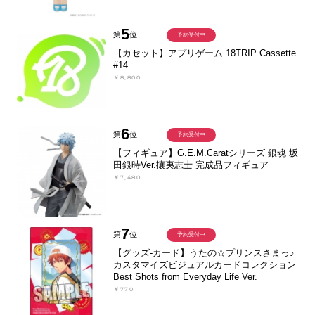
5
第
位
予約受付中
【カセット】アプリゲーム 18TRIP Cassette
#14
￥8,800
6
第
位
予約受付中
【フィギュア】G.E.M.Caratシリーズ 銀魂 坂
田銀時Ver.攘夷志士 完成品フィギュア
￥7,480
7
第
位
予約受付中
【グッズ-カード】うたの☆プリンスさまっ♪
カスタマイズビジュアルカードコレクション
Best Shots from Everyday Life Ver.
￥770