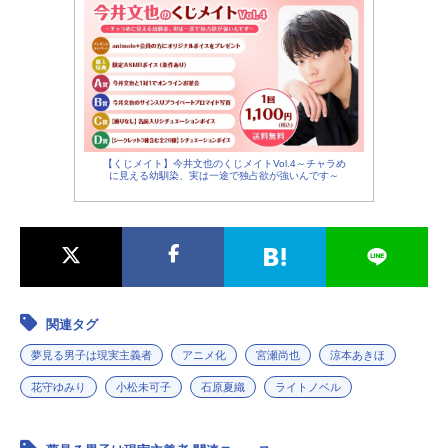
【くじメイト】今井文也のくじメイトVol.4～チャラめ
に見える幼馴染、実は一途で独占欲が強いんです～
関連タグ
夢見る男子は現実主義者
アニメ化
宮瀬尚也
涼本あきほ
花守ゆみり
小松未可子
石原夏織
ライトノベル