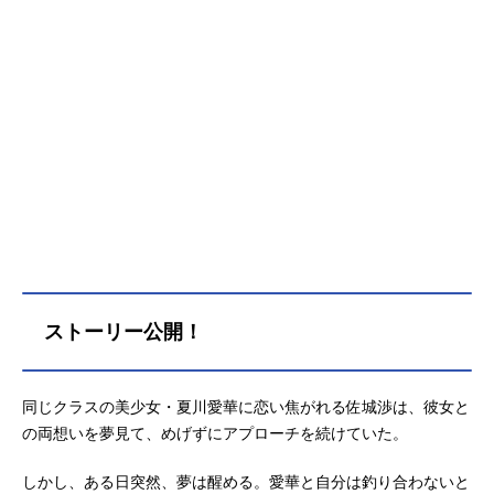
ストーリー公開！
同じクラスの美少女・夏川愛華に恋い焦がれる佐城渉は、彼女と
の両想いを夢見て、めげずにアプローチを続けていた。
しかし、ある日突然、夢は醒める。愛華と自分は釣り合わないと