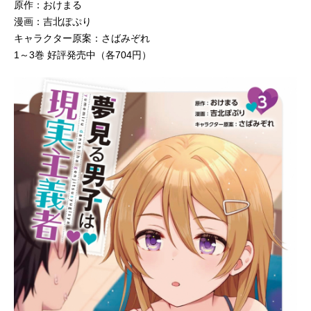
原作：おけまる
漫画：吉北ぽぷり
キャラクター原案：さばみぞれ
1～3巻 好評発売中（各704円）