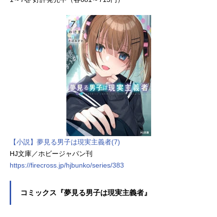
【小説】夢見る男子は現実主義者(7)
HJ文庫／ホビージャパン刊
https://firecross.jp/hjbunko/series/383
コミックス『夢見る男子は現実主義者』