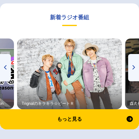
新着ラジオ番組
on
Trignalのキラキラ☆ビートＲ
森久
もっと見る