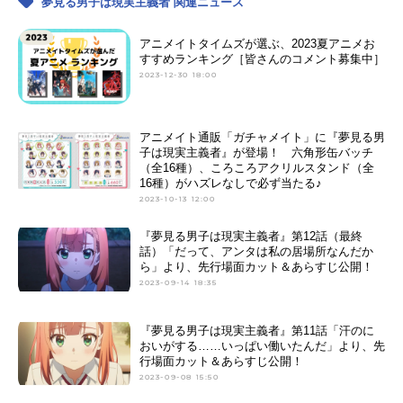
夢見る男子は現実主義者 関連ニュース
アニメイトタイムズが選ぶ、2023夏アニメお
すすめランキング［皆さんのコメント募集中］
2023-12-30 18:00
アニメイト通販「ガチャメイト」に『夢見る男
子は現実主義者』が登場！ 六角形缶バッチ
（全16種）、ころころアクリルスタンド（全
16種）がハズレなしで必ず当たる♪
2023-10-13 12:00
『夢見る男子は現実主義者』第12話（最終
話）「だって、アンタは私の居場所なんだか
ら」より、先行場面カット＆あらすじ公開！
2023-09-14 18:35
『夢見る男子は現実主義者』第11話「汗のに
おいがする……いっぱい働いたんだ」より、先
行場面カット＆あらすじ公開！
2023-09-08 15:50