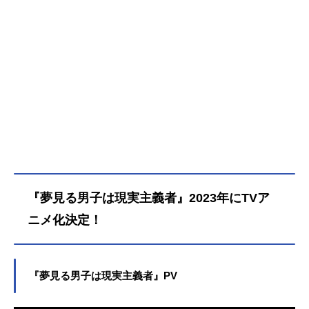
『夢見る男子は現実主義者』2023年にTVア
ニメ化決定！
『夢見る男子は現実主義者』PV