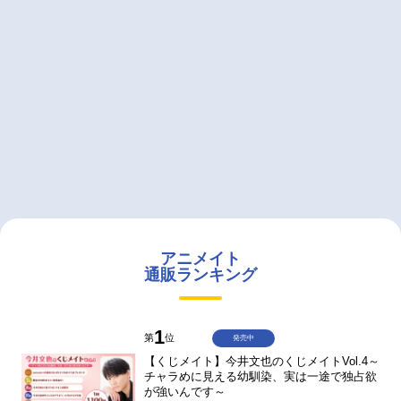
アニメイト
通販ランキング
1
第
位
発売中
【くじメイト】今井文也のくじメイトVol.4～
チャラめに見える幼馴染、実は一途で独占欲
が強いんです～