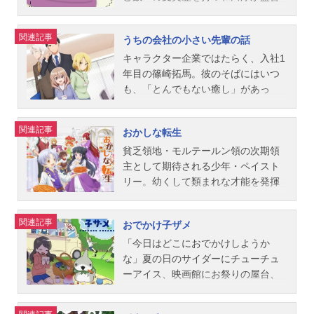
女：ゆかなナレーション：池田秀一
ド：松岡禎丞レオ：下野紘ユリア：
年「カナタ」は、ある日凄腕のドリ
定！作品名あやかしトライアングル
を務める『いきものさん』（原作：
スタッフ原作：七尾ナナキ（小学館
小清水亜美ゼニア：日笠陽子スタッ
フター「トキオ」と一緒に探索に訪
放送形態TVアニメスケジュール2023
ゲーム「マイエクササイズ」）。主
関連記事
うちの会社の小さい先輩の話
「マンガワン」連載）原作協力：小
フ原作：toufu（芳文社・COMICFUZ
れた朽ち果てたミュージアムの中で
年7月10日（月）～2023年9月25日
人公は坊主頭の少年「いがぐり」と
林翔監督：佐藤竜雄シナリオ：根元
連載）監督：井上圭介シリーズ構
眠る、一体の美しいメイガスを発見
（月）BS11・TOKYOMXほか話数全
相棒の「犬」、そして毎回いろんな
キャラクター企業ではたらく、入社1
歳三 広田光毅アニメーションキ...
成：大野敏哉キャラクターデザイ
する。謎のメイガス「ノワール」と
12話キャスト風巻祭里♂：千葉翔也
いきものたちが登場します。いきも
年目の篠崎拓馬。彼のそばにはいつ
ン：渡辺義弘美術監督：菊地明子色
の出会いによって、運命の物語は少
風巻祭里♀：富田美憂花奏すず：市ノ
のになりたい「いがぐり」とそれを
も、「とんでもない癒し」があっ
彩設計：長谷川美穂撮影監督：衛藤
しずつ動き出すことになるのであっ
瀬加那シロガネ：玄田哲章鳥羽弥
叶えてあげたい「犬」の日常を描く
た。それは、入社3年目の、後輩想い
英毅編集：近藤勇二音楽：R・O・N
た―作品名SYNDUALITYNoir放送形
生：戸松遥月丘ルーシー：木野日菜
ショートアニメ。ふしぎで気持ちい
で褒め上手な詩織里は、何かと篠崎
関連記事
おかしな転生
音響監督：亀山俊樹音楽制作：日本
態TVアニメスケジュール第1クー
二ノ曲宗牙：石毛翔弥二ノ曲ポ之
い“いきものさん”の世界へようこそ！
を気遣ってくれる。自然と距離感近
コロムビアアニメーション制作：SIL
ル：2023年7月10日（月）〜2023年
助：新井里美スタッフ原作：矢吹健
作品名いきものさん放送形態TVアニ
め、どこか天然なその振る舞いに、
貧乏領地・モルテールン領の次期領
VERLINK.×BLADE主題歌OP：「One
9月25日（月）第2クール：2024年1
太朗（集英社「少年ジャンプ＋」連
メスケジュール2023年7月7日（金）
篠崎は毎日癒やされつつも意識しっ
主として期待される少年・ペイスト
RoomAdventure...
月8日（月）〜2024年3月25日（月）
載）監督：秋田谷典昭副監督：馬引
～2023年9月29日（金）MBS・TBS
ぱなし。はたしてただの先輩後輩か
リー。幼くして類まれな才能を発揮
テレビ東京系6局ネット・BS日テレ
圭シリーズ構成：ヤスカワショウゴ
系列“スーパーアニメイズム”枠おしり
ら、ふたりの関係は変わっていくの
する彼の前世は、将来を約束された
にて話数全24話キャストカナタ：大
キャラクターデザイン：古川英樹音
にて話数全12話キャストいがぐり：
か……？ずーっと見守りたくなる！
天才菓子職人だった！！「お菓子で
関連記事
おでかけ子ザメ
塚剛央ノワール／ミステル：古賀葵
響監督：明田川仁音楽：石塚玲依ア
誠（ヨネダ2000）犬：浦井のりひろ
お砂糖系オフィスラブコメはじま
笑顔を作ってみせる」変わらぬ決意
シエル：青山なぎさトキオ：小林裕
ニメーション制作：CONNECT製
（男性ブランコ）女の子：愛（ヨネ
ります！作品名うちの会社の小さい
を胸に、転生した世界でもお菓子作
「今日はどこにおでかけしようか
介ムートン：小松史法エリー：稲垣
作：あやかしトライアングル製作委
ダ2000）ゴリラ：平井まさあき（男
先輩の話放送形態TVアニメスケジュ
りに励むペイストリー。だが、若き
な」夏の日のサイダーにチューチュ
好アンジ...
員会主題歌OP：「熱風は流転する」
性ブランコ）スタッフ原作：ゲーム
ール2023年7月1日（土）～2023年9
少年に数々の苦難と試練が降りかか
ーアイス、映画館にお祭りの屋台、
フィロソフィーのダンスアニメイト
「マイエクササイズ」監督・脚本：
月30日（土）テレビ朝日ほか話数全1
る。領地を襲撃する盗賊に、一癖も
そしてお友達とのとっておきの場
通販での購入はこちらED：「厭わな
和田淳色彩設計：尼子実沙音響監
2話キャスト片瀬詩織里：立花日菜篠
二癖もある腹黒貴族たち、さびしい
所。子ザメちゃんの小さな大冒険が