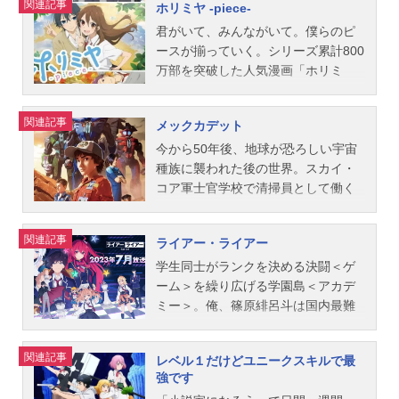
関連記事
ホリミヤ -piece-
われる輝が感じたのは……2巻発売
子母神：くじらナレーション：中村
まったりのんびり同居ライフ。作品
ットシリーズ、女子高を舞台に贈る
ツ、バカだけど憎めないコウテン、
日：2019年07月19日 通販 電子書籍
義洋スタッフ原作：近藤憲一（集英
名デキる猫は今日も憂鬱放送形態TV
完全新作エピソード全4話！作品名ト
クールで可愛い美少年・ナタ、悩め
君がいて、みんながいて。僕らのピ
ブラック企業で精神的、肉体的にギ
社『ジャンプSQ.』連載）監督：博史
アニメスケジュール2023年7月7日
ニカクカワイイ女子高編放送形態配
る中間管理職・カンノン、みんなの
ースが揃っていく。シリーズ累計800
リギリだっ...
池畠シリーズ構成：村越繁メインキ
（金）?2023年9月29日（金）MBS・
信シリーズトニカクカワイイスケジ
三つ目お兄さん・ヨウゼン、天然清
万部を突破した人気漫画「ホリミ
ャラクターデザイン：瀬川真矢美術
TBSほか話数全13話キャスト諭吉：
ュール2023年7月12日（水）～dアニ
楚兎・たまちゃん、神経質だけど愛
ヤ」。2021年に待望のTVアニメ化、
監督：長田泰治郎撮影監督：安藤優
安元洋貴福澤幸来：石川由依柴咲ゆ
メストア・U-NEXTほか話数全4話キ
らしい人妻・セイエイ、かわいいけ
そして2023年7月、前作では描かれ
関連記事
メックカデット
穂3Dディレクター：上薗隆浩色彩設
り：加隈亜衣織塚馨：小西克幸仁科
ャスト由崎司：鬼頭明里由崎星空
ど暴走しがちなリュウメ、炎の暴れ
なかった原作の人気エピソードなど
計：歌川律子音響監督：吉田光平音
理央：M・A・O店長：入野自由優
（ナサ）：榎木淳弥有栖川要：芹澤
ん坊・コウガイ、インテリ天才神
をキャスト・スタッフが再集結し、
今から50年後、地球が恐ろしい宇宙
楽：KOHTAYAMAMOTO 成田旬
芽：竹達彩奈優芽の母：日笠陽子優
優有栖川綾：上坂すみれ月光輝夜：
獣・ハクタク、頭がないけど男の中
新作アニメの放送が決定!!堀京子は、
種族に襲われた後の世界。スカイ・
瀬尾祐...
芽の祖母：久保田民絵幸来の母：佐
佐倉綾音白銀刃：長江里加都春：林
の男・ケイテン、自称イケてる兄・
美人で成績も良く学校ではクラスの
コア軍士官学校で清掃員として働く
藤聡美幸来の父：福山潤尾代：いな
鼓子宇佐美潮：羊宮妃那紅蛍：松田
ジュウイチゲツ、優しいけどおせっ
中心的存在。ある日ネクラなクラス
少年、スタンフォード・ユウには、
せあおいおとなりのメイさん：太地
彩音犬養葉加瀬：上田瞳二子玉ジェ
かいなダッキ。彼らのにぎやかな日
メイトの宮村は、ケガをした堀の弟
たったひとつだけどうしても叶えた
関連記事
ライアー・ライアー
琴恵スタッフ総監督：工藤進監督：
シー：前田佳織里スタッフ原作：畑
常を描いたハートフルドタバタコメ
創太を家に送り届けたことで堀と距
い夢があった。それは宇宙から地球
横峯克昌シリーズ構成：GoHands脚
健二郎（小学館「週刊少年サンデ
ディー！作品名フェ～レンザイ-神さ
離が縮まり…堀をきっかけに同級生
を助けるためにやってきた巨大ロ
学生同士がランクを決める決闘＜ゲ
本：八薙玉造キャラクターデザイ
ー」連載中）監督：博史池畠シリー
まの日常-放送形態TVアニメスケジュ
達とも交流を深めていく宮村。みん
ボ、ロボ・メックのパイロットにな
ーム＞を繰り広げる学園島＜アカデ
ン：内田孝...
ズ構成：兵頭一歩キャラクターデザ
ール2023年7月4日（火）〜2023年9
なと繋がることで鮮やかに変わって
ること。やがて、その夢は現実のも
ミー＞。俺、篠原緋呂斗は国内最難
イン：佐々木政勝プロップデザイ
月26日（火）テレビ東京系にて話数
いく日々。そんな毎日は、青春が詰
のとなり、スタンフォードは彼のク
関の学園島編入試験で歴代トップの
ン：岩畑剛一 鈴木典孝色彩設計：
全13話キャストキュウゲツ：内田真
まった超微炭酸系スクールライフ！
ラスメートたちと共に宇宙種族によ
成績を叩き出し、昨年度の絶対王
関連記事
レベル１だけどユニークスキルで最
歌川律子美術監督：渋谷幸弘美術設
礼ゴウレツ：杉田智和コウテン：髙
作品名ホリミヤ-piece-放送形態TVア
る新たな脅威から人類を守る戦いに
者・彩園寺更紗を転校初日で陥落さ
強です
定：中島美佳 益田賢治撮影監督：
橋優斗ナタ：中村嶺亜カンノン：神
ニメシリーズホリミヤスケジュール2
挑む。作品名メックカデット放送形
せ、学園島史上最速で頂点に君臨す