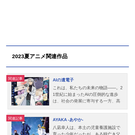
関連作品＜次ページから、オススメ
アニメをランキングで紹介！＞
2023夏アニメ関連作品
関連記事
AIの遺電子
これは、私たちの未来の物語――。2
1世紀に始まったAIの圧倒的な進歩
は、社会の発展に寄与する一方、高
い知性を持つ機械を道具として使う
是非を、人類に突きつけた。そして2
関連記事
AYAKA ‐あやか‐
2世紀後半。人々は「産業AI」とは別
格の存在として、人権を持った「ヒ
八凪幸人は、本土の児童養護施設で
ューマノイド」を当たり前に受け入
育った少年だったが、ある時亡き父