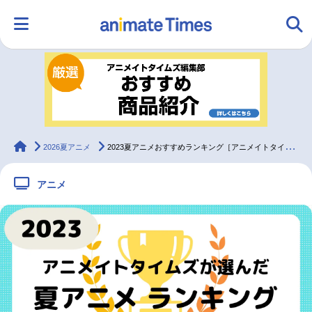
HOME
ランキング
アニメ
声優
ラジオ
みんなの声
グッズ
映画
animateTimes
2026夏アニメ
2023夏アニメおすすめランキング［アニメイトタイムズ選定］
アニメ
マンガ・ラノベ
ゲーム・アプリ
音楽
コスプレ
2.5次元
配信・Vtuber
トレンド
無料マンガ
最新記事一覧
アニメ記事一覧
声優記事一覧