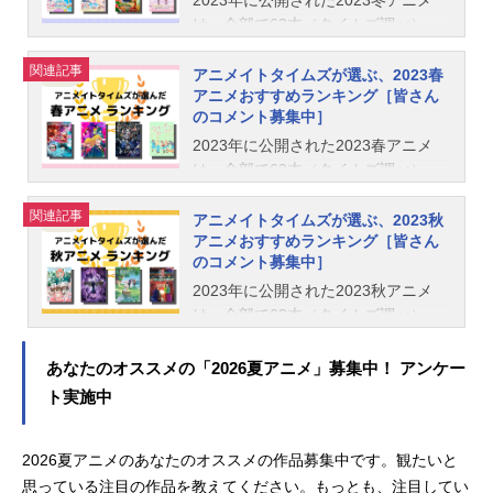
ダーバース』や『君たちはどう生き
2023年に公開された2023冬アニメ
るか』やなど、多数の人気作が公開
は、全部で63本（タイムズ調べ）。
されています。アニメイトタイム
『ひろがるスカイ！プリキュア』や
関連記事
ズ、編集部＆ライターが選ぶ、2023
『僕とロボコ』や『お隣の天使様に
アニメイトタイムズが選ぶ、2023春
アニメおすすめランキング［皆さん
年のオススメ映画を紹介します。一
いつの間にか駄目人間にされていた
のコメント募集中］
部コメントの中には、オススメの理
件』や『お兄ちゃんはおしまい！』
由もまとめてます。まずは、2023年
や『文豪ストレイドッグス第4シーズ
2023年に公開された2023春アニメ
劇場アニメの一覧を紹介します。※
ン』やなど、多数の人気作が公開さ
は、全部で63本（タイムズ調べ）。
記事制作時、公開前の作品は、ラン
れています。アニメイトタイムズ、
『機動戦士ガンダム水星の魔女』や
関連記事
キングの対象に含まれていません。
編集部＆ライターが選ぶ、2023年の
『鬼滅の刃刀鍛冶の里編』や『僕の
アニメイトタイムズが選ぶ、2023秋
アニメおすすめランキング［皆さん
ご理解ください。関連記事更新：202
オススメ映画を紹介します。一部コ
心のヤバイやつ』や『【推しの
のコメント募集中］
3年12月26日2023年公開アニメ関連
メントの中には、オススメの理由も
子】』や『山田くんとLv999の恋をす
作品2023年1月公開作品2023年2月公
まとめてます。まずは、2023冬アニ
る』やなど、多数の人気作が公開さ
2023年に公開された2023秋アニメ
開作品2023年3月公開作品2023年4月
メの一覧を紹介します。関連記事更
れています。アニメイトタイムズ、
は、全部で63本（タイムズ調べ）。
公開作品2023年5月公開作品2023年6
新：2023年12月29日2023冬アニメ
編集部＆ライターが選ぶ、2023年の
『呪術廻戦渋谷事変』や『MFゴース
月公開作品2023年7月公開作品2023
関連作品＜次ページから、オススメ
オススメ映画を紹介します。一部コ
ト』や『薬屋のひとりごと』や『葬
あなたのオススメの「2026夏アニメ」募集中！ アンケー
年8月公開作品2023年9月公開作品20
アニメをランキングで紹介！＞
メントの中には、オススメの理由も
送のフリーレン』や『SPY×FAMILYS
ト実施中
23年10月公開作品2023年11月公開作
まとめてます。まずは、2023春アニ
eason2』やなど、多数の人気作が公
品2023年12月公開作品＜次ページか
メの一覧を紹介します。関連記事あ
開されています。アニメイトタイム
2026夏アニメのあなたのオススメの作品募集中です。観たいと
ら、オススメアニメをランキングで
なたのオススメの「2026夏アニメ」
ズ、編集部＆ライターが選ぶ、2023
紹介！＞
募集中！アンケート実施中2026夏ア
年のオススメ映画を紹介します。一
思っている注目の作品を教えてください。もっとも、注目してい