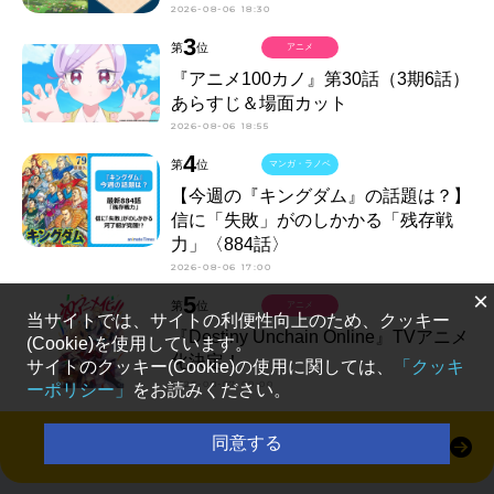
2026-08-06 18:30
3
第
位
アニメ
『アニメ100カノ』第30話（3期6話）
あらすじ＆場面カット
2026-08-06 18:55
4
第
位
マンガ・ラノベ
【今週の『キングダム』の話題は？】
信に「失敗」がのしかかる「残存戦
力」〈884話〉
2026-08-06 17:00
×
5
第
位
アニメ
当サイトでは、サイトの利便性向上のため、クッキー
『Destiny Unchain Online』TVアニメ
(Cookie)を使用しています。
化決定！
サイトのクッキー(Cookie)の使用に関しては、
「クッキ
2026-08-07 00:00
ーポリシー」
をお読みください。
同意する
ランキングを見る