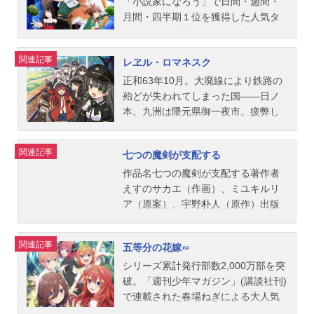
「小説家になろう」で日間・週間・
芹澤陽香3DCG監督：山崎宏平特殊効
谷浩史ヨウゼン：三木眞一郎ジュウ
023年7月1日（土）～2023年9月23
態配信スケジュール2023年8月10日
る“７ツ星＜セブンスター＞”に成り上
月間・四半期１位を獲得した人気タ
果：福田...
イチゲツ：岡本信彦リュウメ：上坂
日（土）TOKYOMXほか話数全13話
（木）〜Netflixにて独占配信キャスト
がった。――ああ、もちろん、そん
イトルが、待望のTVアニメ化！ブラ
すみれコウガイ：蒼井翔太たまちゃ
キャスト堀京子：戸松遥宮村伊澄：
スタンフォード・ユー：バトリ勝悟
なのは全部嘘だ。大事をやらかした
ック企業に勤めるサラリーマン・佐
ん：高橋李依セイエイ：鬼頭明里ハ
内山昂輝石川透：山下誠一郎吉川由
オリヴィア・パーク：櫻庭有紗マ
俺が学園島で目的を果たすために
関連記事
レヱル・ロマネスク
藤亮太は、ある日ふと気がつくと、
クタク：梶裕貴ケイテン：前田誠二
紀：小坂井祐莉絵仙石翔：岡本信彦
ヤ・サンチェス：城内由茄子フラン
は、嘘でもトップに君臨し続けなき
見知らぬダンジョンの中にい
ダッキ：三森すずこスタッフ原作：
綾崎レミ：M・A・O河野桜：近藤玲
ク・オリベッティ：宮瀬尚也エイデ
ゃいけない。そのためならば、俺を
正和63年10月。大廃線により鉄路の
た……！ そこは、あらゆるものが
北京分子互动文化传播有限公司企
奈井浦秀：山下大輝柳明音：福山潤
ン・パーク将軍：高瀬右光ドリー・
主人として補佐する美少女メイド姫
殆どが失われてしまった国――日ノ
モンスターからドロップされる不思
画...
進藤晃一：八代拓沢田ほのか：麻倉
ユー：織部ゆかりキャプテン・タナ
路のイカサマも、実は偽お嬢様だっ
本。九洲は隈元県御一夜市。疲弊し
議な世界だった。偶然出会った少
もも堀京介：小野大輔堀百合子：茅
カ：いとうさとるエヴァ・パテル：
た彩園寺との共犯関係も何でも使っ
きった経済の立て直しを蒸気機関車8
女・エミリーの助けで自身のステー
野愛衣堀創太：寺崎裕香井浦基子：
梅村さえマックス長官：反町有里ス
てやる。じゃあ、世界を制する嘘を
620とそのレイルロオド・ハチロクと
関連記事
七つの魔剣が支配する
タスを確認するも、体力や魔力など
金元寿子仙石武：浪川大輔スタッフ
タッフ製作総指揮・脚本：アーロ
始めよう。嘘と才知ですべてを勝ち
を主役に据えた観光振興により見事
のステータスはすべて【F】(最弱)！
原作：HERO・萩原ダイスケ監督：
ン・ラム監督：阿波パトリック徹エ
抜け。学園頭脳ゲームがいま、始ま
成功させ鉄道復興の聖地となった同
作品名七つの魔剣が支配する著作者
さらにレベルは固定で【１】（最
石浜真史シリーズ構成・脚本：吉岡
クゼクティブプロデューサー：ステ
る――！作品名ライアー・ライアー
市はさらなる復興への機運や全国の
えすのサカエ（作画）、ミユキルリ
低）！絶望の淵に立たされた亮太だ
たか...
ィーブン・クリスティ(Boom!Studio
放送形態TVアニメスケジュール2023
鉄道事業者・まいてつたちの交流を
ア（原案）、宇野朴人（原作）出版
ったが、最強のユニークスキル【ド
s) ロス・リッチー(Boom!Studios)
年7月8日（土）〜2023年9月23日
盛り上げるべく、『第一回まいてつ
社KADOKAWA巻数既刊6巻最新刊情
ロップスキル・オールS】の持ち主で
塩田周三(ポリゴン・ピクチュアズ)
（土）TOKYOMXほか話数全12話キ
祭』の開催を企画する。鉄道車両の
報発売日：2022年09月26日 通販 電
関連記事
五等分の花嫁∽
あることが判明！！ はたして亮太
ジャック・リアン(ポリゴン・ピク
ャスト篠原緋呂斗：中村源太姫路白
運転制御用人型モジュール「レイル
子書籍コーンウォリス＆フェイvsシ
は、この不思議な世界で生き延びら
チュアズ)共同製作総指揮：メッテ・
雪：首藤志奈彩園寺更紗：倉持若菜
ロオド」達もそれぞれのマスター達
ェラ＆ナナオ、オルブライトvsオリ
シリーズ累計発行部数2,000万部を突
れるのか！？最弱で最強の冒険が、
ノークジャー(Boom!Studios)制...
秋⽉乃愛：立花理香椎名紬：森山由
につれられ全国から集う。人間達の
バーの集団戦、開幕。因縁と決意が
破。「週刊少年マガジン」(講談社刊)
今始まる──！作品名レベル１だけど
梨佳加賀⾕亜未：山村響⼀ノ瀬棗：
連日の会議に刺激され、「自分たち
ぶつかりあう、一年生最強決定戦、
で連載された春場ねぎによる大人気
ユニークスキルで最強です放送形態T
桑島法子多々良楓花：瀬戸桃子辻友
も何かをしたい」と意気投合した彼
クライマックス!!魔法と剣術交わる学
コミック『五等分の花嫁』の新作ア