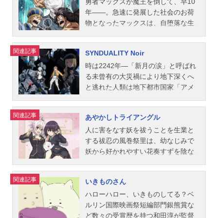
スの最後の封印をめぐる聖戦、ダー
を務め、躍動的かつ大胆にアニメー
が背負っていた因縁。その宿業と秘
来したのだ。ギャオスによって廃墟
前に魔王ウルムの城が陥落した一報
勇者マックスが魔王を倒して、早10
ク・シュナイダーとカル＝スによる
ション化。“偽り”の聖杯戦争、その戦
められた真実がついに紐解かれる。
となった町に立ちすくむ4人。ギャオ
を受け、ヴァミリオはヘルクを含む
年――。急速に発展した社会のお荷
宿命の戦い、原作でも人気を博した
端が黎明を告げる。作品名Fate/stran
全ては終焉へ。黒崎一護の、最後の
スが彼らに狙いを定めた時、巨大な
決勝に残った選手たちと共にウルム
物となったマックスは、自堕落な生
「地獄...
geFake-WhispersofDawn-放送形態T
戦いが始まる――。作品名BLEACH
怪獣が現れる。その名はガメラ。こ
城奪還へと旅立った。笑顔で「人間
活がたたり、見るも無惨なおっさん
VアニメシリーズFate/strangeFakeス
千年血戦篇-訣別譚-放送形態TVアニ
れが4人の「怪獣の夏」の始まりだっ
を滅ぼそう」と語るヘルク。果たし
に成り下がっていた。そんな男の前
関連記事
SYNDUALITY Noir
ケジュール2023年7月2日（日）TOK
メシリーズBLEACH千年血戦篇スケ
た。次々と現れる怪獣。傷つきなが
てその言葉は本心か？ 笑顔に隠さ
に現れたのは、10年の時を経て復活
YOMX・BS11ほかキャストアヤカ・
ジュール2023年7月8日（土）〜2023
らも戦うガメラ。そして少年たちは
れた真実とは……作品名Helck放送形
を果たした魔王だった！力の大半が
時は2242年―「新月の涙」と呼ばれ
サジョウ：花澤香菜セイバー：小野
年9月30日（土）テレビ東京...
伝説を目撃する。作品名GAMERA-R
態TVアニメスケジュール2023年7月1
戻らず幼い姿となった魔王は、くす
る未曾有の大災禍により地下深くへ
友樹ティーネ・チェルク：諸星すみ
ebirth-放送形態配信スケジュール202
1日（火）〜2023年12月19日（火）
ぶる男のために決意する。「余がそ
と逃れた人類は地下都市国家「アメ
れアーチャー：関智一ランサー：小
3年9月7日（木）Netflixにて【テレビ
日本テレビほか話数全24話キャスト
なたの面倒を見てやると言っておる
イジア」の崩壊という事件を経て、
林ゆう繰丘椿：古賀葵オーランド・
放送】2025年4月5日（土）～2025年
ヘルク：小西克幸ヴァミリオ：小松
のだ！」どん底勇者と最弱魔王が繰
再び地上で生きる希望を持ち歩みは
関連記事
あやかしトライアングル
リーヴ：羽多野渉キャスター：森久
6月21日（土）NHK総合にて話数全6
未可子アズドラ：松岡禎丞ホン：石
り広げるドタバタなワンルームライ
じめていた。人々は地上の各地に
保祥太郎フラット・エスカルドス：
話（新編集版：全12話）キャストボ
田彰アスタ：青木志貴イスタ：白石
フ！ところが、その裏ではかつての
「ネスト」と呼ばれる集落を形成。
人に害をなす妖を祓うことを生業と
松岡禎丞バーサーカー：堀内賢雄ジ
コ：金元寿子ジョー：松岡禎丞ジュ
晴香ケンロス：吉野裕行ヒュラ：前
勇者パーティが世界規模の陰謀を企
いまだ人類の脅威として地上にはび
する祓忍の風巻祭里は、幼なじみで
ェスター・カルトゥーレ：橘龍丸
ンイチ：豊崎愛生ブロディ：木村昴
田玲奈ドルーシ：中島卓也ロココ：
ていて……!?行き着く先は再度の死
こる「エンダーズ」と戦い、ネスト
妖から好かれやすい花奏すずを陰な
ア...
タザキ：宮野真守エキコ：早見沙織
徳井青空ピウイ：井澤詩織クレス：
闘か、あるいは――。作品名Lv1魔王
の運営に必要なエネルギー資源であ
がら守っていた。そんなすずに目を
レイモンド・オズボーン：中井和哉
小野元春アリシア：近藤玲奈ラファ
とワンルーム勇者放送形態TVアニメ
る「AO結晶」を採掘する冒険者たち
付けたのは見た目はネコだが、妖の
関連記事
いきものさん
和多藍子：森なな子佐々木宗篤：櫻
エド：宮内敦士ミカロス：平川大輔
スケジュール2023年7月3日（月）～
を、人々は「ドリフター」と呼んで
頂点に君臨し続けるシロガネという
井孝宏江夏美緒：嶋村侑アンセル
シャルアミ：花守ゆみりエディル：
2023年9月18日（月）AT-X・TOKYO
いた。そんなドリフターたちが集ま
妖で...!?『ToLOVEる-とらぶる-』の
ハローハロー、いきものしてる？ベ
ム・リュープラント：玉井勇...
七海ひろきゼルジオン：森嶋秀太ハ
MXほか話数全12話キャストマック
るネスト「ロックタウン」で、いつ
矢吹健太朗、新境地！あやかし恋愛
ルリン国際映画祭短編部門銀熊賞な
ラオル：丹羽哲士イーリス：愛美魔
ス：中村悠一魔王：大空直美フレッ
かドリフターになることを夢見る青
ファンタジー、待望のアニメ化決
ど数々の受賞歴を持つ和田淳が監督