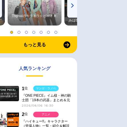
Trignalのキラキラ☆ビートＲ
森久保祥太郎×浪川大輔 つま
みは塩だけ
もっと見る
人気ランキング
1
位
マンガ・ラノベ
『ONE PIECE』イム様・神の騎
士団「19本の武器」まとめ＆元
ネタ
2026/08/06 16:30
2
位
アニメ
『ハイキュー!!』キャラクター
（登場人物）一覧・紹介＆解説