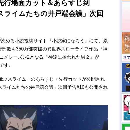
先行場面カット＆あらすじ到
スライムたちの井戸端会議」次回
が読める小説投稿サイト『小説家になろう』にて、累
行部数も350万部突破の異世界スローライフ作品『神
アニメシーズン2となる『神達に拾われた男２』が
中です。
空飛ぶスライム」のあらすじ・先行カットが公開され
ライムたちの井戸端会議」次回予告#10も公開され