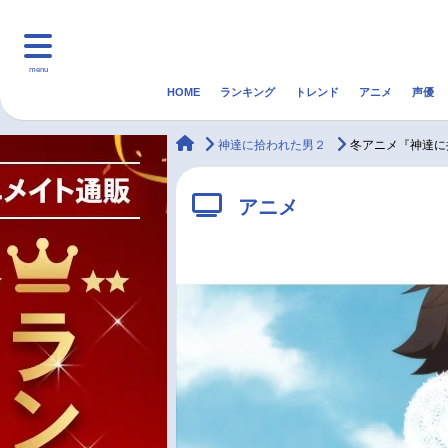
menu
HOME
ランキング
トレンド
アニメ
声優
HOME
ランキング
アニ
animateTimes
神達に拾われた男２
冬アニメ『神達に
マンガ・ラノベ
ゲーム・アプリ
音楽
アニメ
最新記事一覧
アニメ記事一覧
声優記事一覧