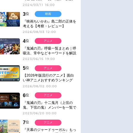
2024/03/11 16:00
3
位
映画
『映画ちいかわ』島二郎の正体を
考える【考察・レビュー】
2026/08/03 12:00
4
位
アニメ
『鬼滅の刃』呼吸一覧まとめ｜呼
吸法、常中などキーワードを解説
2023/06/15 19:00
5
位
アニメ
【2026年版流行のアニメ】面白
い神アニメおすすめランキング
【名作・話題作】｜ジャンル別人
2026/08/02 00:00
気作品をピックアップ
6
位
アニメ
『鬼滅の刃』十二鬼月（上弦の
鬼、下弦の鬼）メンバーを一覧で
紹介＆解説（登場鬼の情報まと
2023/06/20 00:00
め）
7
位
アニメ
『天幕のジャードゥーガル』もっ