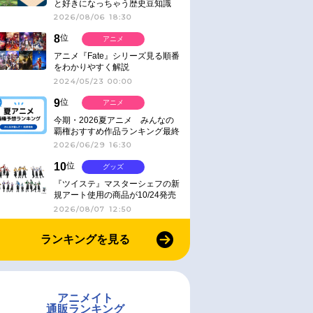
と好きになっちゃう歴史豆知識
2026/08/06 18:30
8
位
アニメ
アニメ『Fate』シリーズ見る順番
をわかりやすく解説
2024/05/23 00:00
9
位
アニメ
今期・2026夏アニメ みんなの
覇権おすすめ作品ランキング最終
結果発表！
2026/06/29 16:30
10
位
グッズ
『ツイステ』マスターシェフの新
規アート使用の商品が10/24発売
2026/08/07 12:50
ランキングを見る
アニメイト
通販ランキング