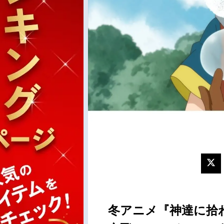
冬アニメ『神達に拾