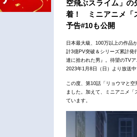
空飛ぶスライム」の
着！ ミニアニメ「
予告#10も公開
日本最大級、100万以上の作品
計3億PV突破＆シリーズ累計発
達に拾われた男』。待望のTV
2023年1月8日（日）より放送
この度、第10話「リョウマと
ました。加えて、ミニアニメ「ス
ています。