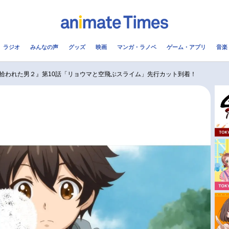
ラジオ
みんなの声
グッズ
映画
マンガ・ラノベ
ゲーム・アプリ
音楽
メ
声優
ラジオ
み
拾われた男２』第10話「リョウマと空飛ぶスライム」先行カット到着！
コスプレ
2.5次元
配信
アニメ映画一覧
今期アニメ曜日別一覧
実写化映画一覧
春アニメ
男性声優/女性声優一覧
夏アニメ
FOLLOW US