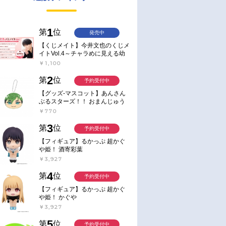
1
第
位
発売中
【くじメイト】今井文也のくじメ
イトVol.4～チャラめに見える幼
馴染、実は一途で独占欲が強いん
￥1,100
です～
2
第
位
予約受付中
【グッズ-マスコット】あんさん
ぶるスターズ！！ おまんじゅう
にぎにぎマスコット ねくすと2
￥770
Hbox
3
第
位
予約受付中
【フィギュア】るかっぷ 超かぐ
や姫！ 酒寄彩葉
￥3,927
4
第
位
予約受付中
【フィギュア】るかっぷ 超かぐ
や姫！ かぐや
￥3,927
5
第
位
予約受付中