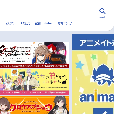
search
コスプレ
2.5次元
配信・Vtuber
無料マンガ
んなの声
グッズ
映画
・Vtuber
トレンド
無料マンガ
秋アニメ
冬アニメ