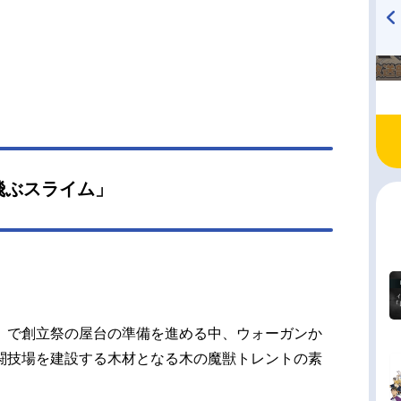
TVアニメ『戦隊大失格』
ハイキュー!! 烏野高校放送部!
radio 大直会 2nd season
飛ぶスライム」
」で創立祭の屋台の準備を進める中、ウォーガンか
闘技場を建設する木材となる木の魔獣トレントの素